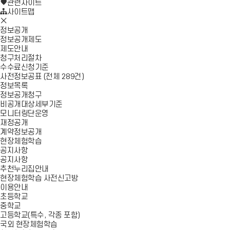
로
기
관련사이트
가
사이트맵
모
기
바
정보공개
일
정보공개제도
메
제도안내
뉴
청구처리절차
닫
수수료신청기준
기
사전정보공표 (전체 289건)
정보목록
정보공개청구
비공개대상세부기준
모니터링단운영
재정공개
계약정보공개
현장체험학습
공지사항
공지사항
추천누리집안내
현장체험학습 사전신고방
이용안내
초등학교
중학교
고등학교(특수, 각종 포함)
국외 현장체험학습