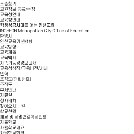
스승찾기
교원정보 등록/수정
교육청안내
교육청안내
학생성공시대
를 여는
인천교육
INCHEON Metropolitan City Office of Education
환영사
인천교육기본방향
교육방향
교육계획
교육백서
지속가능경영보고서
교육청상징/교육비전/서체
연혁
조직도(전화번호)
조직도
부서안내
자료실
청사배치
찾아오시는 길
학교현황
폐교 및 교명변경학교현황
자율학교
자율학교개요
자율학교현황