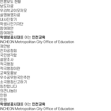
언론보도 현황
보도자료
우리학교이모저모
설명해명자료
내사진찾기
학생시민기자단
참여제안
참여제안
학생성공시대
를 여는
인천교육
INCHEON Metropolitan City Office of Education
제안방
전자공청회
국민생각함
설문조사
적극행정
적극행정이란
교육및홍보
우수공무원국민추천
소극행정신고하기
칭찬합니다
의견나눔터
민원
민원
학생성공시대
를 여는
인천교육
INCHEON Metropolitan City Office of Education