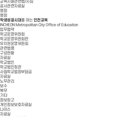
교육시설관련법/지침
공사관련자료실
행정
행정
학생성공시대
를 여는
인천교육
INCHEON Metropolitan City Office of Education
업무협약
학교운영위원회
학교운영위원회란
유치원운영위원회
관련법령
구성현황
자료실
학교법인
학교법인정관
사립학교법정부담금
자료실
노무관리
보수
복무
기타
정보창고
개인정보보호자료실
나이스
자료실