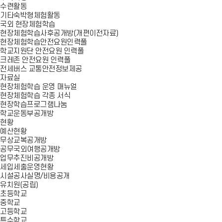
수련활동
기타숙박형체험활동
국외 현장체험학습
현장체험학습사후공개방(개편이전자료)
현장체험학습안전요원인력풀
학교지원단 안전요원 인력풀
크레존 안전요원 인력풀
전세버스 교통안전정보제공
자료실
현장체험학습 운영 매뉴얼
현장체험학습 각종 서식
현장학습프로그램나눔
학교운동부공개방
현황
예산현황
무상교복공개방
공무국외여행공개방
업무추진비공개방
세입세출운영현황
시설공사실명/비용공개
유치원(공립)
초등학교
중학교
고등학교
특수학교