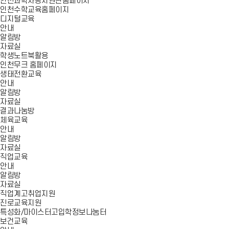
인천과학사랑지원단홈페이지
인천수학교육홈페이지
디지털교육
안내
알림방
자료실
학생노트북활용
인천무크 홈페이지
생태전환교육
안내
알림방
자료실
결과나눔방
체육교육
안내
알림방
자료실
직업교육
안내
알림방
자료실
직업계고취업지원
진로교육지원
특성화/마이스터고입학정보나눔터
보건교육