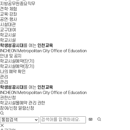
지방공무원중요직무
견학·체험
교육·강좌
공연·행사
시설대관
교구대여
학교시설
학교시설
학생성공시대
를 여는
인천교육
INCHEON Metropolitan City Office of Education
안내 및 공지
학교시설예약(단기)
학교시설예약(장기)
나의 예약 확인
관리
관리
학생성공시대
를 여는
인천교육
INCHEON Metropolitan City Office of Education
권한신청
학교시설물예약 관리 권한
참여/신청 알람신청
검
색
화
검
창
상
색
검
열
키