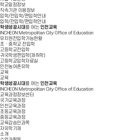
학교일정정보
직속기관 이용정보
입학/전입학/편입학안내
입학/전입학/편입학안내
학생성공시대
를 여는
인천교육
INCHEON Metropolitan City Office of Education
유치원전입학가능현황
초ㆍ중학교 전입학
고등학교전입학
귀국학생편입학(재취학)
고등학교입학자료실
인천농어촌유학
교육
교육
학생성공시대
를 여는
인천교육
INCHEON Metropolitan City Office of Education
교육과정정보센터
국가교육과정
인천교육과정
초등교육과정
중등교육과정
교육감승인과목
자유학기제
소개
수업과활동