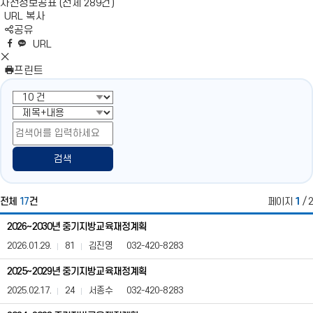
사전정보공표 (전체 289건)
URL 복사
S
공유
N
네
엑
페
카
복
URL
S
이
스
이
카
사
S
영
버
공
스
오
N
프린트
역
밴
유
북
톡
S
펼
드
공
공
영
치
공
유
유
역
기
유
닫
기
검색
전체
17
건
페이지
1
/ 2
중
2026~2030년 중기지방교육재정계획
기
지
2026.01.29.
81
김진영
032-420-8283
방
교
2025~2029년 중기지방교육재정계획
육
2025.02.17.
24
서종수
032-420-8283
재
정