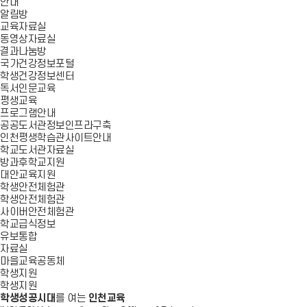
안내
알림방
교육자료실
동영상자료실
결과나눔방
국가건강정보포털
학생건강정보센터
독서인문교육
평생교육
프로그램안내
공공도서관정보인프라구축
인천평생학습관사이트안내
학교도서관자료실
방과후학교지원
대안교육지원
학생안전체험관
학생안전체험관
사이버안전체험관
학교급식정보
유보통합
자료실
마을교육공동체
학생지원
학생지원
학생성공시대
를 여는
인천교육