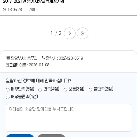
2017-2021년 중기지방교육재정계획
당
자,
2018.05.28.
266
연
락
처
정
1
2
보
를
제
공
담당부서 :
총무과
연락처 :
032)420-6519
합
니
최근업데이트 :
2026-01-08
다.
열람하신 정보에 대해 만족하십니까?
매우만족(5점)
만족(4점)
보통(3점)
불만족(2점)
매우불만족(1점)