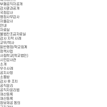
부패공직자공개
감사결과공개
국정감사
행정사무감사
자율감사
안내
자료실
불법찬조금자료실
감사 지적 사례
교무/학사
일반행정/학교회계
정책사업
사립학교(학교법인)
시민감사관
소개
우수사례
공지사항
소통방
감사 후 조치
공직윤리
공직자윤리법
재산등록
재산등록
정보제공 동의