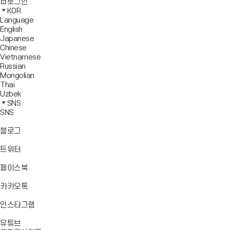
사
모
전
색
로그인
기
보
이
바
체
영
KOR
드
트
일
메
역
Language
창
맵
메
뉴
닫
English
열
이
뉴
기
Japanese
기
동
열
Chinese
기
Vietnamese
Russian
Mongolian
Thai
Uzbek
SNS
SNS
바
블로그
로
가
바
트위터
기
로
가
바
페이스북
기
로
가
바
카카오톡
기
로
가
바
인스타그램
기
로
바
가
유튜브