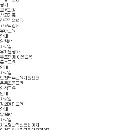
평가
교육과정
참고자료
진로직업백과
고교학점제
유아교육
안내
알림방
자료실
유치원평가
유초연계 이음교육
특수교육
안내
자료실
인천특수교육지원센터
온통초등교육
인성교육
안내
자료실
창의융합교육
안내
알림방
자료실
지능형과학실홈페이지