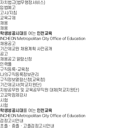
자치법규(법무행정서비스)
입법예고
고시/지침
교육규제
채용
채용
학생성공시대
를 여는
인천교육
INCHEON Metropolitan City Office of Education
채용공고
기간제교원 채용계획 사전공개
공고
채용공고 알람신청
인력풀
구직등록-교육청
나의구직등록정보관리
구직정보열람신청(교육청)
기간제교사(학교지원단)
지방공무원 및 교육공무직원 대체(학교지원단)
고교학점제강사
시험
시험
학생성공시대
를 여는
인천교육
INCHEON Metropolitan City Office of Education
검정고시안내
초졸ㆍ중졸ㆍ고졸검정고시안내