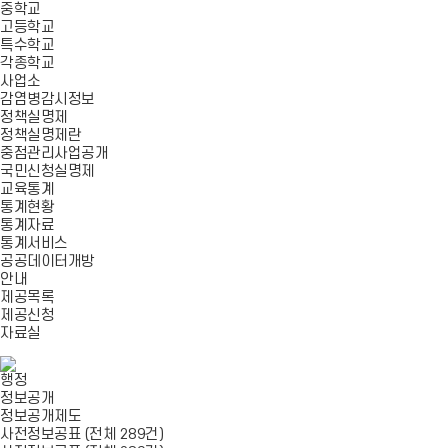
중학교
고등학교
특수학교
각종학교
사업소
감염병감시정보
정책실명제
정책실명제란
중점관리사업공개
국민신청실명제
교육통계
통계현황
통계자료
통계서비스
공공데이터개방
안내
제공목록
제공신청
자료실
행정
정보공개
정보공개제도
사전정보공표 (전체 289건)