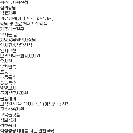
원스톱지원신청
심리상담
법률자문
의료지원(상담·의료 협약기관)
상담 및 의료협약기관 검색
자주하는질문
오시는 길
지방공무원인사상담
인사고충상담신청
인재추천
보결전담순회강사지원
유치원
유치원특수
초등
초등특수
중등특수
영양교사
조리실무사지원
물품대여
교직원 인플루엔자(독감) 예방접종 신청
교수학습지원
교육플랫폼
정보공개
정보공개
학생성공시대
를 여는
인천교육