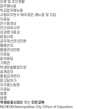
오류 및 조치현황
업무매뉴얼
학교업무매뉴얼
사립유치원 K-에듀파인 매뉴얼 및 지침
자료실
연수동영상
민간위탁사무
성과평가결과
알림사항
공유재산관리전환
물품관리
물품관리전환
자료실
질의응답
기록관
학생맞춤통합지원
설계공모
통합급여센터
묻고답하기
자주묻는질문
자료실
법령
법령
학생성공시대
를 여는
인천교육
INCHEON Metropolitan City Office of Education