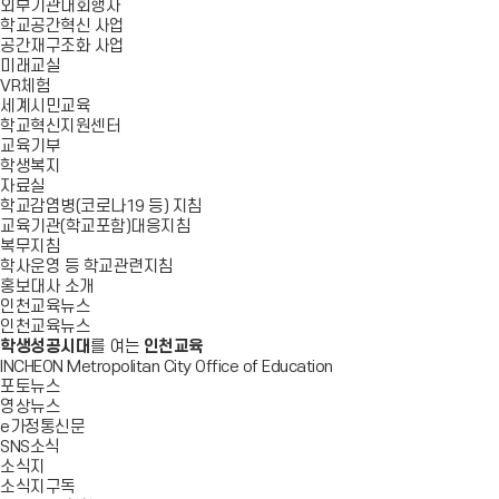
외부기관대회행사
학교공간혁신 사업
공간재구조화 사업
미래교실
VR체험
세계시민교육
학교혁신지원센터
교육기부
학생복지
자료실
학교감염병(코로나19 등) 지침
교육기관(학교포함)대응지침
복무지침
학사운영 등 학교관련지침
홍보대사 소개
인천교육뉴스
인천교육뉴스
학생성공시대
를 여는
인천교육
INCHEON Metropolitan City Office of Education
포토뉴스
영상뉴스
e가정통신문
SNS소식
소식지
소식지구독