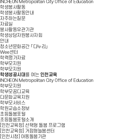
INCHEON Metropolitan City Office of Education
학생봉사활동
학생봉사활동안내
자주하는질문
자료실
봉사활동유관기관
학생상담자원봉사자회
안내
청소년문화공간 「다누리」
Wee센터
학력평가자료
학부모지원
학부모지원
학생성공시대
를 여는
인천교육
INCHEON Metropolitan City Office of Education
학부모지원
학부모꿈디교육
다문화교육지원
학부모서비스
학원교습소정보
초등돌봄포털
초등돌봄포털소개
[인천교육청] 선택형 돌봄 프로그램
[인천교육청] 거점형늘봄센터
[인천시청] 아동돌봄기관