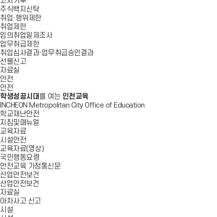
고지거부
주식백지신탁
취업·행위제한
취업제한
임의취업일제조사
업무취급제한
취업심사결과·업무취급승인결과
선물신고
자료실
안전
안전
학생성공시대
를 여는
인천교육
INCHEON Metropolitan City Office of Education
학교재난안전
지침및매뉴얼
교육자료
시설안전
교육자료(영상)
국민행동요령
안전교육 가정통신문
산업안전보건
산업안전보건
자료실
아차사고 신고
시설