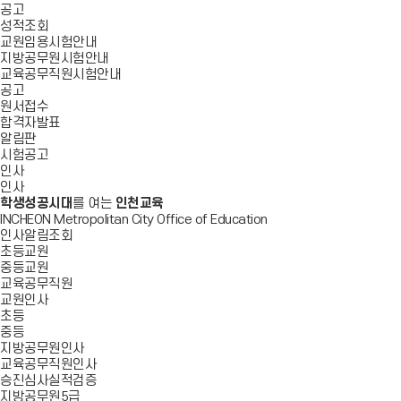
공고
성적조회
교원임용시험안내
지방공무원시험안내
교육공무직원시험안내
공고
원서접수
합격자발표
알림판
시험공고
인사
인사
학생성공시대
를 여는
인천교육
INCHEON Metropolitan City Office of Education
인사알림조회
초등교원
중등교원
교육공무직원
교원인사
초등
중등
지방공무원인사
교육공무직원인사
승진심사실적검증
지방공무원5급