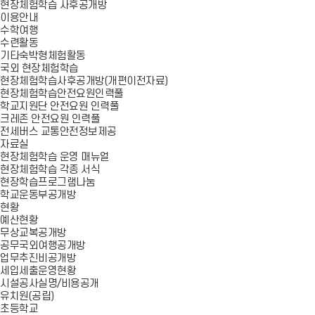
현장체험학습 사후공개방
이용안내
수학여행
수련활동
기타숙박형체험활동
국외 현장체험학습
현장체험학습사후공개방(개편이전자료)
현장체험학습안전요원인력풀
학교지원단 안전요원 인력풀
크레존 안전요원 인력풀
전세버스 교통안전정보제공
자료실
현장체험학습 운영 매뉴얼
현장체험학습 각종 서식
현장학습프로그램나눔
학교운동부공개방
현황
예산현황
무상교복공개방
공무국외여행공개방
업무추진비공개방
세입세출운영현황
시설공사실명/비용공개
유치원(공립)
초등학교