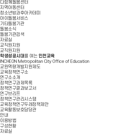
다함께돌봄센터
지역아동센터
청소년방과후아카데미
아이돌봄서비스
기타돌봄기관
돌봄소식
돌봄기관검색
자료실
교직원지원
교직원지원
학생성공시대
를 여는
인천교육
INCHEON Metropolitan City Office of Education
교원역량개발지원제도
교육정책연구소
연구소소개
정책연구과제목록
정책연구결과보고서
연구브리프
정책연구관리시스템
교육정책연구두레정책제안
교육활동보호담당관
안내
이용방법
구성현황
자료실