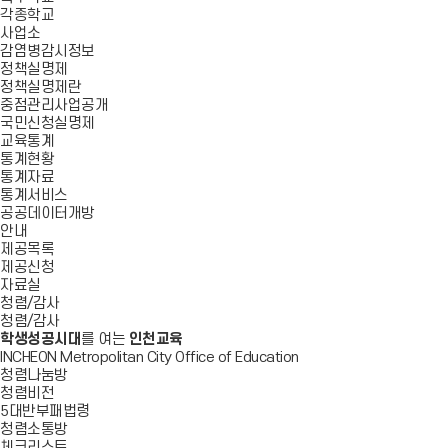
각종학교
사업소
감염병감시정보
정책실명제
정책실명제란
중점관리사업공개
국민신청실명제
교육통계
통계현황
통계자료
통계서비스
공공데이터개방
안내
제공목록
제공신청
자료실
청렴/감사
청렴/감사
학생성공시대
를 여는
인천교육
INCHEON Metropolitan City Office of Education
청렴나눔방
청렴비전
5대반부패법령
청렴소통방
체크리스트