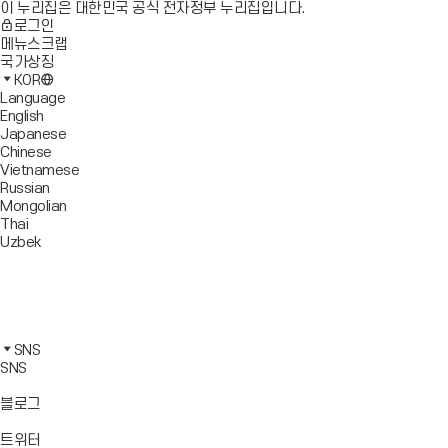
이 누리집은 대한민국 공식 전자정부 누리집입니다.
로그인
메뉴스크랩
국가상징
KOR
Language
English
Japanese
Chinese
Vietnamese
Russian
Mongolian
Thai
Uzbek
블
로
유
그
튜
페
바
브
이
인
로
바
스
스
카
가
로
북
타
카
SNS
기
가
바
그
오
SNS
기
로
램
톡
가
바
바
바
블로그
기
로
로
로
가
가
가
바
트위터