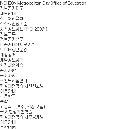
INCHEON Metropolitan City Office of Education
정보공개제도
제도안내
청구처리절차
수수료신청기준
사전정보공표 (전체 289건)
정보목록
정보공개청구
비공개대상세부기준
모니터링단운영
재정공개
계약정보공개
현장체험학습
공지사항
공지사항
추천누리집안내
현장체험학습 사전신고방
이용안내
초등학교
중학교
고등학교(특수, 각종 포함)
국외 현장체험학습
현장체험학습 사후공개방
이용안내
수학여행