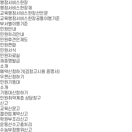
행정서비스헌장
행정서비스헌장제
교육행정서비스헌장선언문
교육행정서비스헌장공통이행기준
부서별이행기준
민원안내
민원처리안내
민원후견인제도
민원편람
민원서식
민원자료실
제증명발급
소개
예약신청하기(검정고시용 증명서)
우편신청하기
민원기동대
소개
기동대신청하기
민원취약계층 상담창구
신고
교육신문고
클린업계약신고
학원부조리신고
운동선수고충처리
수능부정행위신고