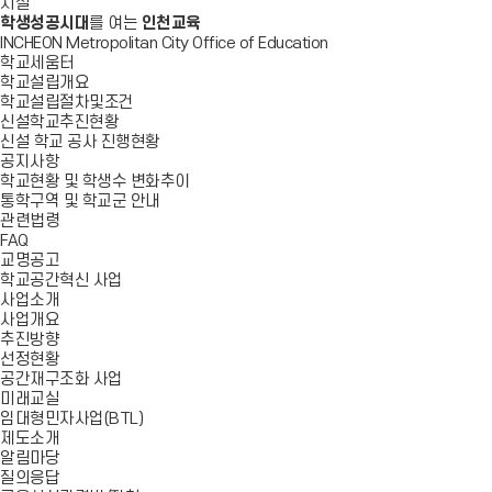
시설
학생성공시대
를 여는
인천교육
INCHEON Metropolitan City Office of Education
학교세움터
학교설립개요
학교설립절차및조건
신설학교추진현황
신설 학교 공사 진행현황
공지사항
학교현황 및 학생수 변화추이
통학구역 및 학교군 안내
관련법령
FAQ
교명공고
학교공간혁신 사업
사업소개
사업개요
추진방향
선정현황
공간재구조화 사업
미래교실
임대형민자사업(BTL)
제도소개
알림마당
질의응답