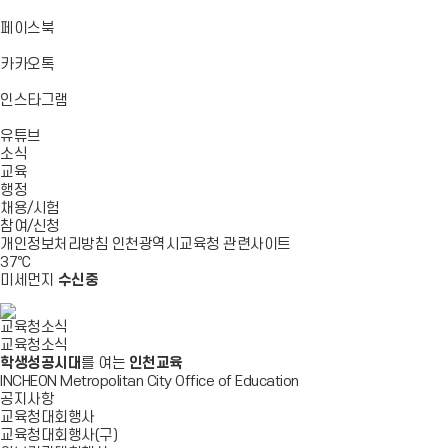
기
기
기
로
가
바
페이스북
기
로
가
바
카카오톡
기
로
가
바
인스타그램
기
로
바
가
유튜브
로
기
소식
가
교육
기
행정
채용/시험
참여/신청
개인정보처리방침
인천광역시교육청
관련사이트
37
℃
미세먼지
수신중
교육청소식
교육청소식
학생성공시대
를 여는
인천교육
INCHEON Metropolitan City Office of Education
공지사항
교육청대회행사
교육청대회행사(구)