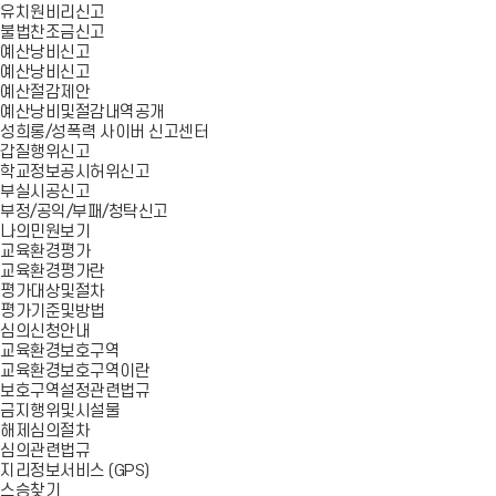
유치원비리신고
불법찬조금신고
예산낭비신고
예산낭비신고
예산절감제안
예산낭비및절감내역공개
성희롱/성폭력 사이버 신고센터
갑질행위신고
학교정보공시허위신고
부실시공신고
부정/공익/부패/청탁신고
나의민원보기
교육환경평가
교육환경평가란
평가대상및절차
평가기준및방법
심의신청안내
교육환경보호구역
교육환경보호구역이란
보호구역설정관련법규
금지행위및시설물
해제심의절차
심의관련법규
지리정보서비스 (GPS)
스승찾기