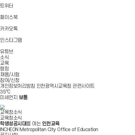
로
가
가
가
바
트위터
기
기
기
로
가
바
페이스북
기
로
가
바
카카오톡
기
로
가
바
인스타그램
기
로
바
가
유튜브
로
기
소식
가
교육
기
행정
채용/시험
참여/신청
개인정보처리방침
인천광역시교육청
관련사이트
35
℃
미세먼지
보통
교육청소식
교육청소식
학생성공시대
를 여는
인천교육
INCHEON Metropolitan City Office of Education