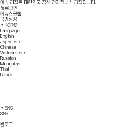
이 누리집은 대한민국 공식 전자정부 누리집입니다.
로그인
메뉴스크랩
국가상징
KOR
Language
English
Japanese
Chinese
Vietnamese
Russian
Mongolian
Thai
Uzbek
블
로
유
그
튜
페
바
브
이
인
로
바
스
스
카
가
로
북
타
카
SNS
기
가
바
그
오
SNS
기
로
램
톡
가
바
바
바
블로그
기
로
로