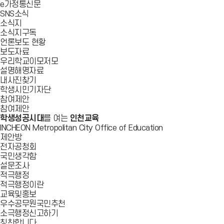
e가정통신문
SNS소식
소식지
소식지구독
언론보도 현황
보도자료
우리학교이모저모
설명해명자료
내사진찾기
학생시민기자단
참여제안
참여제안
학생성공시대
를 여는
인천교육
INCHEON Metropolitan City Office of Education
제안방
전자공청회
국민생각함
설문조사
적극행정
적극행정이란
교육및홍보
우수공무원국민추천
소극행정신고하기
칭찬합니다