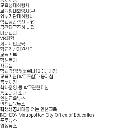
공지사항
교육청대회행사
교육청대회행사(구)
외부기관대회행사
학교공간혁신 사업
공간재구조화 사업
미래교실
VR체험
세계시민교육
학교혁신지원센터
교육기부
학생복지
자료실
학교감염병(코로나19 등) 지침
교육기관(학교포함)대응지침
복무지침
학사운영 등 학교관련지침
홍보대사 소개
인천교육뉴스
인천교육뉴스
학생성공시대
를 여는
인천교육
INCHEON Metropolitan City Office of Education
포토뉴스
영상뉴스