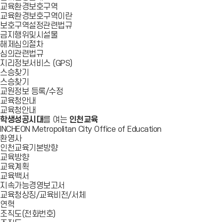
교육환경보호구역
교육환경보호구역이란
보호구역설정관련법규
금지행위및시설물
해제심의절차
심의관련법규
지리정보서비스 (GPS)
스승찾기
스승찾기
교원정보 등록/수정
교육청안내
교육청안내
학생성공시대
를 여는
인천교육
INCHEON Metropolitan City Office of Education
환영사
인천교육기본방향
교육방향
교육계획
교육백서
지속가능경영보고서
교육청상징/교육비전/서체
연혁
조직도(전화번호)