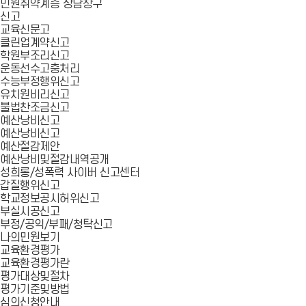
민원취약계층 상담창구
신고
교육신문고
클린업계약신고
학원부조리신고
운동선수고충처리
수능부정행위신고
유치원비리신고
불법찬조금신고
예산낭비신고
예산낭비신고
예산절감제안
예산낭비및절감내역공개
성희롱/성폭력 사이버 신고센터
갑질행위신고
학교정보공시허위신고
부실시공신고
부정/공익/부패/청탁신고
나의민원보기
교육환경평가
교육환경평가란
평가대상및절차
평가기준및방법
심의신청안내