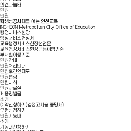
의견나눔터
민원
민원
학생성공시대
를 여는
인천교육
INCHEON Metropolitan City Office of Education
행정서비스헌장
행정서비스헌장제
교육행정서비스헌장선언문
교육행정서비스헌장공통이행기준
부서별이행기준
민원안내
민원처리안내
민원후견인제도
민원편람
민원서식
민원자료실
제증명발급
소개
예약신청하기(검정고시용 증명서)
우편신청하기
민원기동대
소개
기동대신청하기