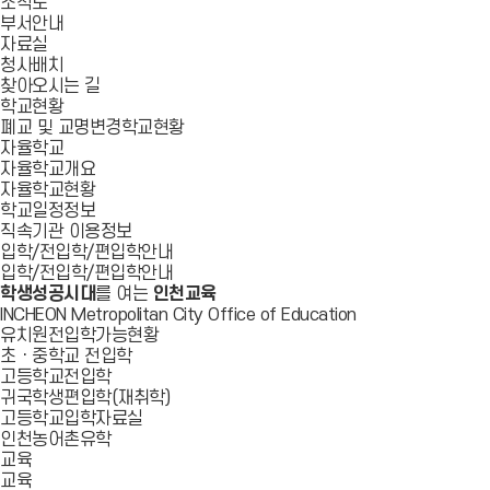
조직도
부서안내
자료실
청사배치
찾아오시는 길
학교현황
폐교 및 교명변경학교현황
자율학교
자율학교개요
자율학교현황
학교일정정보
직속기관 이용정보
입학/전입학/편입학안내
입학/전입학/편입학안내
학생성공시대
를 여는
인천교육
INCHEON Metropolitan City Office of Education
유치원전입학가능현황
초ㆍ중학교 전입학
고등학교전입학
귀국학생편입학(재취학)
고등학교입학자료실
인천농어촌유학
교육
교육