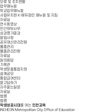
오류 및 조치현황
업무매뉴얼
학교업무매뉴얼
사립유치원 K-에듀파인 매뉴얼 및 지침
자료실
연수동영상
민간위탁사무
성과평가결과
알림사항
공유재산관리전환
물품관리
물품관리전환
자료실
질의응답
기록관
학생맞춤통합지원
설계공모
통합급여센터
묻고답하기
자주묻는질문
자료실
법령
법령
학생성공시대
를 여는
인천교육
INCHEON Metropolitan City Office of Education