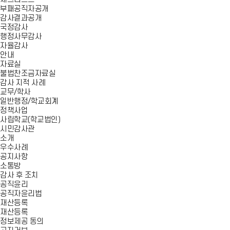
부패공직자공개
감사결과공개
국정감사
행정사무감사
자율감사
안내
자료실
불법찬조금자료실
감사 지적 사례
교무/학사
일반행정/학교회계
정책사업
사립학교(학교법인)
시민감사관
소개
우수사례
공지사항
소통방
감사 후 조치
공직윤리
공직자윤리법
재산등록
재산등록
정보제공 동의