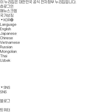
이 누리집은 대한민국 공식 전자정부 누리집입니다.
로그인
메뉴스크랩
국가상징
KOR
Language
English
Japanese
Chinese
Vietnamese
Russian
Mongolian
Thai
Uzbek
블
로
유
그
튜
페
바
브
이
인
로
바
스
스
카
가
로
북
타
카
SNS
기
가
바
그
오
SNS
기
로
램
톡
가
바
바
바
블로그
기
로
로
로
가
가
가
바
트위터