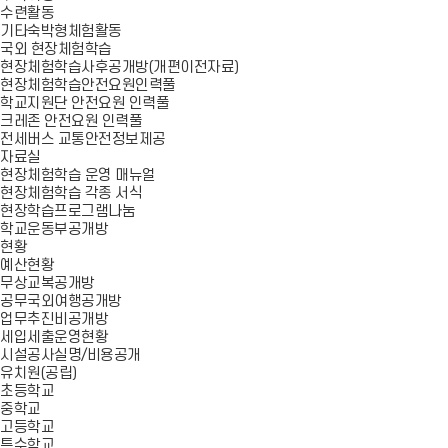
수련활동
기타숙박형체험활동
국외 현장체험학습
현장체험학습사후공개방(개편이전자료)
현장체험학습안전요원인력풀
학교지원단 안전요원 인력풀
크레존 안전요원 인력풀
전세버스 교통안전정보제공
자료실
현장체험학습 운영 매뉴얼
현장체험학습 각종 서식
현장학습프로그램나눔
학교운동부공개방
현황
예산현황
무상교복공개방
공무국외여행공개방
업무추진비공개방
세입세출운영현황
시설공사실명/비용공개
유치원(공립)
초등학교
중학교
고등학교
특수학교