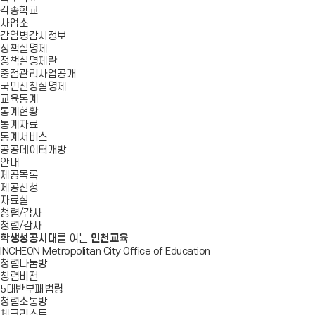
각종학교
사업소
감염병감시정보
정책실명제
정책실명제란
중점관리사업공개
국민신청실명제
교육통계
통계현황
통계자료
통계서비스
공공데이터개방
안내
제공목록
제공신청
자료실
청렴/감사
청렴/감사
학생성공시대
를 여는
인천교육
INCHEON Metropolitan City Office of Education
청렴나눔방
청렴비전
5대반부패법령
청렴소통방
체크리스트