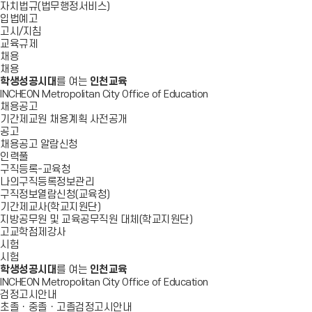
자치법규(법무행정서비스)
입법예고
고시/지침
교육규제
채용
채용
학생성공시대
를 여는
인천교육
INCHEON Metropolitan City Office of Education
채용공고
기간제교원 채용계획 사전공개
공고
채용공고 알람신청
인력풀
구직등록-교육청
나의구직등록정보관리
구직정보열람신청(교육청)
기간제교사(학교지원단)
지방공무원 및 교육공무직원 대체(학교지원단)
고교학점제강사
시험
시험
학생성공시대
를 여는
인천교육
INCHEON Metropolitan City Office of Education
검정고시안내
초졸ㆍ중졸ㆍ고졸검정고시안내