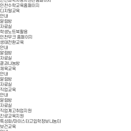
인천과학사랑지원단홈페이지
인천수학교육홈페이지
디지털교육
안내
알림방
자료실
학생노트북활용
인천무크 홈페이지
생태전환교육
안내
알림방
자료실
결과나눔방
체육교육
안내
알림방
자료실
직업교육
안내
알림방
자료실
직업계고취업지원
진로교육지원
특성화/마이스터고입학정보나눔터
보건교육