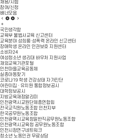
양
채용/시험
성
참여/신청
목
배너모음
표
배
배
배
배
타
너
배
너
너
너
인
모
너
모
모
모
국민생각함
·
음
모
음
음
음
교육부 불법사교육 신고센터
공
이
음
정
재
다
교육분야 성희롱·성폭력 온라인 신고센터
동
전
더
지
생
음
장애학생 온라인 인권보호 지원센터
체
슬
보
슬
소비자24
·
라
기
라
여성청소년 생리대 바우처 지원사업
자
이
이
재외교육기관포털
연
드
드
인천마을교육공동체
을
실종아동찾기
존
코로나19 학생 건강상태 자가진단
중
어린이집 · 유치원 통합정보공시
·
대학정보공시
배
지방교육재정알리미
려
인천광역시교원단체총연합회
하
전국교직원노동조합 인천지부
며
한국공무원노동조합
평
인천광역시교육청일반직공무원노동조합
화
인천광역시교육청 공무원노동조합
롭
인천시정연구네트워크
게
청소년 노동인권 무료상담