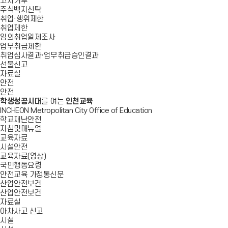
고지거부
주식백지신탁
취업·행위제한
취업제한
임의취업일제조사
업무취급제한
취업심사결과·업무취급승인결과
선물신고
자료실
안전
안전
학생성공시대
를 여는
인천교육
INCHEON Metropolitan City Office of Education
학교재난안전
지침및매뉴얼
교육자료
시설안전
교육자료(영상)
국민행동요령
안전교육 가정통신문
산업안전보건
산업안전보건
자료실
아차사고 신고
시설