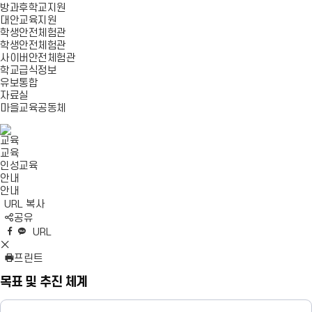
방과후학교지원
대안교육지원
학생안전체험관
학생안전체험관
사이버안전체험관
학교급식정보
유보통합
자료실
마을교육공동체
교육
교육
인성교육
안내
안내
URL 복사
S
공유
N
네
엑
페
카
복
URL
S
이
스
이
카
사
S
영
버
공
스
오
N
프린트
역
밴
유
북
톡
S
펼
목표 및 추진 체계
드
공
공
영
치
공
유
유
역
기
유
닫