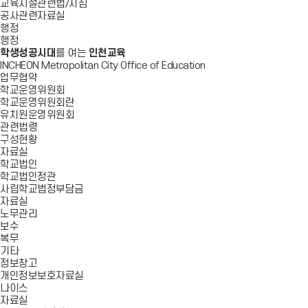
교육시설관련법/지침
공사관련자료실
행정
행정
학생성공시대
를 여는
인천교육
INCHEON Metropolitan City Office of Education
업무협약
학교운영위원회
학교운영위원회란
유치원운영위원회
관련법령
구성현황
자료실
학교법인
학교법인정관
사립학교법정부담금
자료실
노무관리
보수
복무
기타
정보창고
개인정보보호자료실
나이스
자료실