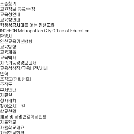
스승찾기
교원정보 등록/수정
교육청안내
교육청안내
학생성공시대
를 여는
인천교육
INCHEON Metropolitan City Office of Education
환영사
인천교육기본방향
교육방향
교육계획
교육백서
지속가능경영보고서
교육청상징/교육비전/서체
연혁
조직도(전화번호)
조직도
부서안내
자료실
청사배치
찾아오시는 길
학교현황
폐교 및 교명변경학교현황
자율학교
자율학교개요
자율학교현황