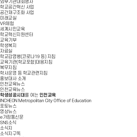
외부기관대회행사
학교공간혁신 사업
공간재구조화 사업
미래교실
VR체험
세계시민교육
학교혁신지원센터
교육기부
학생복지
자료실
학교감염병(코로나19 등) 지침
교육기관(학교포함)대응지침
복무지침
학사운영 등 학교관련지침
홍보대사 소개
인천교육뉴스
인천교육뉴스
학생성공시대
를 여는
인천교육
INCHEON Metropolitan City Office of Education
포토뉴스
영상뉴스
e가정통신문
SNS소식
소식지
소식지구독