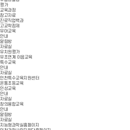
평가
교육과정
참고자료
진로직업백과
고교학점제
유아교육
안내
알림방
자료실
유치원평가
유초연계 이음교육
특수교육
안내
자료실
인천특수교육지원센터
온통초등교육
인성교육
안내
자료실
창의융합교육
안내
알림방
자료실
지능형과학실홈페이지