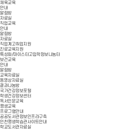
체육교육
안내
알림방
자료실
직업교육
안내
알림방
자료실
직업계고취업지원
진로교육지원
특성화/마이스터고입학정보나눔터
보건교육
안내
알림방
교육자료실
동영상자료실
결과나눔방
국가건강정보포털
학생건강정보센터
독서인문교육
평생교육
프로그램안내
공공도서관정보인프라구축
인천평생학습관사이트안내
학교도서관자료실