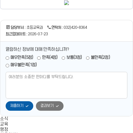
기
비
전
학
생
담당부서 :
초등교육과
연락처 :
032)420-8364
성
최근업데이트 :
2026-07-23
공
시
대
열람하신 정보에 대해 만족하십니까?
를
매우만족(5점)
만족(4점)
보통(3점)
불만족(2점)
주
도
매우불만족(1점)
할
인
성
역
량
을
갖
제출하기
결과보기
춘
민
주
소식
시
교육
민
행정