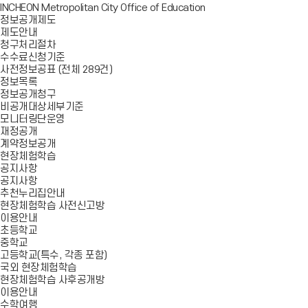
INCHEON Metropolitan City Office of Education
정보공개제도
제도안내
청구처리절차
수수료신청기준
사전정보공표 (전체 289건)
정보목록
정보공개청구
비공개대상세부기준
모니터링단운영
재정공개
계약정보공개
현장체험학습
공지사항
공지사항
추천누리집안내
현장체험학습 사전신고방
이용안내
초등학교
중학교
고등학교(특수, 각종 포함)
국외 현장체험학습
현장체험학습 사후공개방
이용안내
수학여행