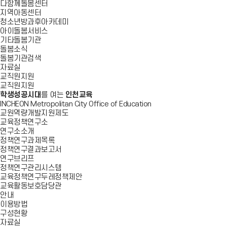
다함께돌봄센터
지역아동센터
청소년방과후아카데미
아이돌봄서비스
기타돌봄기관
돌봄소식
돌봄기관검색
자료실
교직원지원
교직원지원
학생성공시대
를 여는
인천교육
INCHEON Metropolitan City Office of Education
교원역량개발지원제도
교육정책연구소
연구소소개
정책연구과제목록
정책연구결과보고서
연구브리프
정책연구관리시스템
교육정책연구두레정책제안
교육활동보호담당관
안내
이용방법
구성현황
자료실