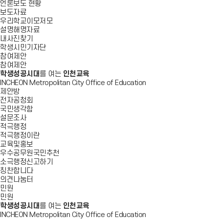
언론보도 현황
보도자료
우리학교이모저모
설명해명자료
내사진찾기
학생시민기자단
참여제안
참여제안
학생성공시대
를 여는
인천교육
INCHEON Metropolitan City Office of Education
제안방
전자공청회
국민생각함
설문조사
적극행정
적극행정이란
교육및홍보
우수공무원국민추천
소극행정신고하기
칭찬합니다
의견나눔터
민원
민원
학생성공시대
를 여는
인천교육
INCHEON Metropolitan City Office of Education