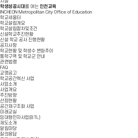
시설
학생성공시대
를 여는
인천교육
INCHEON Metropolitan City Office of Education
학교세움터
학교설립개요
학교설립절차및조건
신설학교추진현황
신설 학교 공사 진행현황
공지사항
학교현황 및 학생수 변화추이
통학구역 및 학교군 안내
관련법령
FAQ
교명공고
학교공간혁신 사업
사업소개
사업개요
추진방향
선정현황
공간재구조화 사업
미래교실
임대형민자사업(BTL)
제도소개
알림마당
질의응답