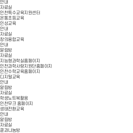
안내
자료실
인천특수교육지원센터
온통초등교육
인성교육
안내
자료실
창의융합교육
안내
알림방
자료실
지능형과학실홈페이지
인천과학사랑지원단홈페이지
인천수학교육홈페이지
디지털교육
안내
알림방
자료실
학생노트북활용
인천무크 홈페이지
생태전환교육
안내
알림방
자료실
결과나눔방