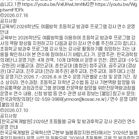
습니다.1편 https://youtu.be/VxIUHwLhmhM2편 https://youtu.be/Wg
ptwmFfDFk
2026.07.16
공지사항
[교육부] 2026학년도 여름방학 초등학교 방과후 프로그램 강사 연수 운영
안내
교육부는 2026학년도 여름방학을 이용하여 초등학교 방과후 프로그램 강
사의 역량 향상을 지원하고자 다음과 같이 강사 연수를 추진하고자 합니다.
초등학교 방과후 프로그램 강사 또는 강사로 활동하기를 희망하는 자는 내
용을 확인하시어 본 연수에 참여하시기 바랍니다.가. 운영주관: 한국과학창
의재단나.운영기관: 4개 권역, 10개 대학에서 운영※ 인천: 경인교대 -(수도
·강원권) 서울교대, 경인교대, 춘천교대 (충청권) 청주교대, 공주교대 (경상
권) 대구교대, 진주교대 (전라·제주권) 광주교대, 전주교대, 제주대다.신청
및 운영기간:2026.7.~2026.8.※ 연수 운영기관별로 신청 및 운영기간, 장
소 상이라. 연수과정: 초등학교 저학년 교수법 등 강사 기본역량 함양을 위
한공통역량 과정과프로그램 분야별 전문역량 함양을 위한전문역량과정을
운영※ 연수 내용, 신청 방법 등 연수 관련 상세 정보는 [붙임] 참고※ 문의:
한국과학창의재단 02-559-3988(yrmoon@kosac.re.kr) / 연수 운영 대학
[붙임3] 참고
2026.07.10
공지사항
[한국교육개발원] 2026년 초등돌봄·교육 및 방과후학교 강사 온라인 연수
운영 안내
한국교육개발원 교육혁신연구본부 늘봄중앙지원센터에서는 ‘2026년 늘봄
중앙지원센터 운영 사업’의 일환으로 ‘2026년 초등돌봄·교육 및 방과후학교