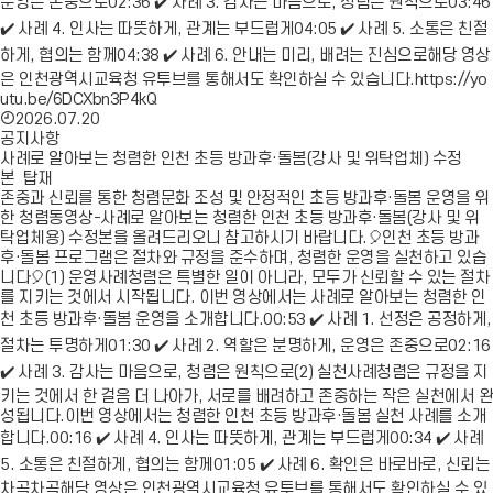
운영은 존중으로02:36 ✔️ 사례 3. 감사는 마음으로, 청렴은 원칙으로03:46
✔️ 사례 4. 인사는 따뜻하게, 관계는 부드럽게04:05 ✔️ 사례 5. 소통은 친절
하게, 협의는 함께04:38 ✔️ 사례 6. 안내는 미리, 배려는 진심으로해당 영상
은 인천광역시교육청 유투브를 통해서도 확인하실 수 있습니다.https://yo
utu.be/6DCXbn3P4kQ
2026.07.20
공지사항
사례로 알아보는 청렴한 인천 초등 방과후·돌봄(강사 및 위탁업체) 수정
본 탑재
존중과 신뢰를 통한 청렴문화 조성 및 안정적인 초등 방과후·돌봄 운영을 위
한 청렴동영상-사례로 알아보는 청렴한 인천 초등 방과후·돌봄(강사 및 위
탁업체용) 수정본을 올려드리오니 참고하시기 바랍니다.🎈인천 초등 방과
후·돌봄 프로그램은 절차와 규정을 준수하며, 청렴한 운영을 실천하고 있습
니다🎈(1) 운영사례청렴은 특별한 일이 아니라, 모두가 신뢰할 수 있는 절차
를 지키는 것에서 시작됩니다. 이번 영상에서는 사례로 알아보는 청렴한 인
천 초등 방과후·돌봄 운영을 소개합니다.00:53 ✔️ 사례 1. 선정은 공정하게,
절차는 투명하게01:30 ✔️ 사례 2. 역할은 분명하게, 운영은 존중으로02:16
✔️ 사례 3. 감사는 마음으로, 청렴은 원칙으로(2) 실천사례청렴은 규정을 지
키는 것에서 한 걸음 더 나아가, 서로를 배려하고 존중하는 작은 실천에서 완
성됩니다.이번 영상에서는 청렴한 인천 초등 방과후·돌봄 실천 사례를 소개
합니다.00:16 ✔️ 사례 4. 인사는 따뜻하게, 관계는 부드럽게00:34 ✔️ 사례
5. 소통은 친절하게, 협의는 함께01:05 ✔️ 사례 6. 확인은 바로바로, 신뢰는
차곡차곡해당 영상은 인천광역시교육청 유투브를 통해서도 확인하실 수 있