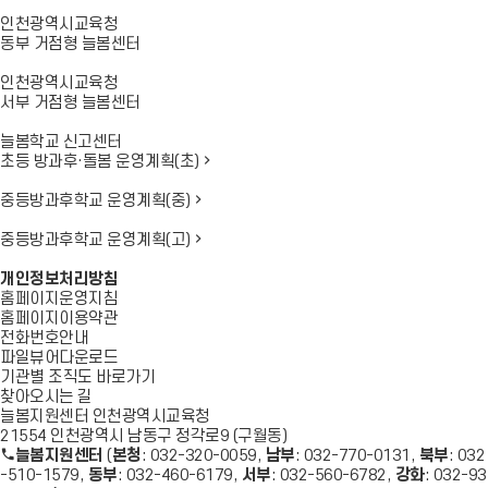
인천광역시교육청
동부 거점형 늘봄센터
인천광역시교육청
서부 거점형 늘봄센터
늘봄학교 신고센터
초등 방과후·돌봄 운영계획(초)
중등방과후학교 운영계획(중)
중등방과후학교 운영계획(고)
개인정보처리방침
홈페이지운영지침
홈페이지이용약관
전화번호안내
파일뷰어다운로드
기관별 조직도 바로가기
찾아오시는 길
늘봄지원센터 인천광역시교육청
21554 인천광역시 남동구 정각로9 (구월동)
늘봄지원센터
(
본청
: 032-320-0059,
남부
: 032-770-0131,
북부
: 032
-510-1579,
동부
: 032-460-6179,
서부
: 032-560-6782,
강화
: 032-93