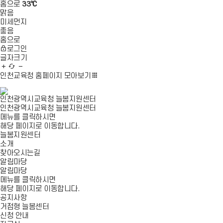
홈으로
33℃
맑음
미세먼지
좋음
홈으로
로그인
글자크기
글
새
글
자
로
자
인천교육청 홈페이지
모아보기
확
고
축
대
침
소
인천광역시교육청 늘봄지원센터
인천광역시교육청 늘봄지원센터
메뉴를 클릭하시면
해당 페이지로 이동합니다.
늘봄지원센터
소개
찾아오시는길
알림마당
알림마당
메뉴를 클릭하시면
해당 페이지로 이동합니다.
공지사항
거점형 늘봄센터
신청 안내