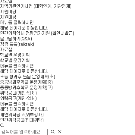
자료실
지역기관연계사업 (대학연계, 기관연계)
지원마당
지원마당
메뉴를 클릭하시면
해당 페이지로 이동합니다.
민간위탁업체 정량평가지원 (확인서발급)
묻고답하기(Q&A)
청렴 톡톡(talktalk)
자료실
학교별 운영계획
학교별 운영계획
메뉴를 클릭하시면
해당 페이지로 이동합니다.
초등 방과후·돌봄 운영계획(초)
중등방과후학교 운영계획(중)
중등방과후학교 운영계획(고)
위탁공고(개인·업체)
위탁공고(개인·업체)
메뉴를 클릭하시면
해당 페이지로 이동합니다.
개인위탁공고(외부강사)
민간위탁공고(업체위탁)
검
색
검
검