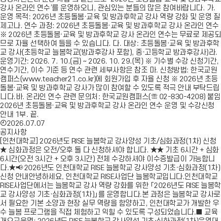
강사 온라인 연수’를 운영하오니, 관심있는 분들의 많은 참여바랍니다. 가.
운영 목적: 2026년 초등돌봄·교육 및 방과후학교 강사 역량 강화 및 운영 질
제고나. 연수 과정: 2026년 초등돌봄·교육 및 방과후학교 강사 온라인 연수
※ 2026년 초등돌봄·교육 및 방과후학교 강사 온라인 연수는 무료로 제공되
므로 자율 선택하여 들을 수 있습니다. 다. 대상: 초등돌봄·교육 및 방과후학
교 강사(초등학교 늘봄학교(방과후강사 포함), 중·고등학교 방과후강사)라.
운영기간: 2026. 7. 10.(금) ~ 2026. 10. 29.(목) ※ 기수별 수강 신청기간,
연수기간, 이수 기준 등 연수 관련 세부사항은 참조 마. 신청방법: 한국교원
캠퍼스(www.teacher21.co.kr)에 회원가입 후 자율 신청 ※ 2026년 초등
돌봄·교육 및 방과후학교 강사가 많이 참여할 수 있도록 적극 안내 부탁드립
니다.바. 온라인 연수 관련 문의처: 한국교원캠퍼스(☏ 02-830-4208) 붙임
2026년 초등돌봄·교육 및 방과후학교 강사 온라인 연수 운영 및 수강신청
안내 1부. 끝.
2026.07.07
공지사항
[인천대학교] 2026년도 RISE 늘봄학교 강사양성 기초/심화과정(1차) 신청
★ 심화과정은 오전/오후 둘 다 신청하셔야 합니다. ★★ 기초 6시간 + 심화
6시간(오전 3시간 + 오후 3시간) 전체 수강하셔야 이수증발급이 가능합니
다.★📢 2026년도 인천대학교 RISE 늘봄학교 강사양성 기초·심화과정(1차)
신청 안내안녕하세요, 인천대학교 RISE사업단 늘봄학교입니다.인천대학교
RISE사업단에서는 늘봄학교 강사 역량 강화를 위한 「2026년도 RISE 늘봄학
교 강사양성 기초·심화과정(1차)」를 운영합니다.본 과정은 늘봄학교 강사로
서 필요한 기본 소양과 현장 실무 역량을 함양하고, 인천대학교가 개발한 우
수 늘봄 프로그램을 직접 체험하고 익힐 수 있도록 구성되었습니다.■ 교육