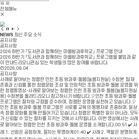
창
색
색
사
모
열
영
이
바
전체메뉴
기
역
모
트
일
닫
바
맵
메
기
일
이
뉴
비
비
비
비
메
동
열
주
주
주
주
NEWS
최신
주요 소식
뉴
기
얼
얼
얼
얼
공지사항
닫
이
정
재
다
공지사항
기
전
지
생
음
2026 하반기 「도서관과 함께하는 마을방과후학교」 프로그램 안내
2026 하반기 「도서관과 함께하는 마을방과후학교」 프로그램을 붙임과 같
이 안내드리오니관심 있는 학생들의 많은 참여를 바랍니다.
2026.08.04
공지사항
사례로 알아보는 청렴한 인천 초등 방과후·돌봄(늘봄지원실) 수정본 탑재
존중과 신뢰를 통한 청렴문화 조성 및 안정적인 초등 방과후·돌봄 운영을 위
한 청렴동영상-사례로 알아보는 청렴한 인천 초등 방과후·돌봄(늘봄지원실
용) 수정본을 올려드리오니 참고하시기 바랍니다.🎈인천 초등 방과후·돌봄
프로그램은 절차와 규정을 준수하며, 청렴한 운영을 실천하고 있습니다.🎈
인천 초등 방과후·돌봄 프로그램은 서로를 교육의 동행자로 존중하며, 일상
속 청렴 문화를 함께 만들어가고 있습니다.청렴은 특별한 일이 아니라, 모두
가 신뢰할 수 있는 절차를 지키는 것에서 시작됩니다. 이번 영상에서는 사례
로 알아보는 청렴한 인천 초등 방과후·돌봄 운영을 소개합니다.00:51 ✔️ 사
례 1. 선정은 공정하게, 절차는 투명하게01:40 ✔️ 사례 2. 역할은 분명하게,