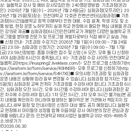
개요교육명: 2026년도 RISE 늘봄학교 강사양성 기초·심화과정(1차)운영대
상: 늘봄학교 강사 및 예비 강사모집인원: 240명운영방법· 기초과정(온라
인): 2026년 7월 1일(수) ~ 2026년 7월 24일(금)· 심화과정(오프라인): 20
26년 7월 25일(토)장소: 인천대학교 12호관 컨벤션센터(심화과정)■ 기초
과정(6시간)늘봄학교 정책 이해부터 민원 대응, 수업 설계, 학생 지도 및 소
통 방법, 현장 운영 노하우까지 실제 학교 현장에서 필요한 핵심 내용을 온라
인 강의로 제공■ 심화과정(6시간)인천대학교가 개발한 다양한 늘봄학교 프
로그램을 분야별 전문가 및 프로그램 개발자로부터 직접 배우고 실습 가능
■ 신청 안내- 기초과정 수강기간:2026년 7월 1일(수) 09:00 ~ 7월 24일
(금) 23:59- 심화과정 신청기간: 2026년 7월 1일(수) 09:00 ~ 7월 17일
(금) 23:59신청방법: 폼을 이용한 접수 및 신청 (※ 오전, 오후 둘 다 신청하
셔야 심화과정 6시간이 충족됩니다.※)- 기초과정 수강 사이트:인천대학교
늘봄학교(https://inuspring2.liveklass.com/)- 오전 프로그램 신청하기(ht
tps://araform.kr/form/service/40HNSR)- 오후 프로그램 신청하기(http
s://araform.kr/form/service/S4H7XE)■ 유의사항기초과정 및 심화과정
운영 내용은 상황에 따라 일부 변경될 수 있습니다.심화과정 참가자는 7월 2
5일(토) 심화과정 교육 전까지 기초과정을 수강하셔야 합니다.기초과정 6시
간, 심화과정 오전 3시간, 오후 3시간을 수강하셔야 합니다.(심화과정은 같
은 차수에 수강하셔야 합니다.1차 오전 3시간, 2차 오후 3시간 불가능)본 공
지 내용을 확인하지 아니하여 발생하는 불이익은 본 기관에서 책임지지 않
습니다.세부 일정 및 안내사항은 신청자 대상 별도 공지 예정입니다.늘봄학
교 현장에서 아이들의 성장을 함께 이끌어갈 강사 여러분의 많은 관심과 참
여를 바랍니다.문의: 인천대학교 RISE사업단 늘봄학교 032-835-4985주
소:바로가기
2026.06.30