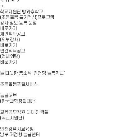
공
공
공
공
지
공
지
지
지
사
지
사
사
사
학교지원단 방과후학교
항
사
항
항
항
(초등돌봄 특기적성)프로그램
이
항
정
재
다
강사 정보 등록 운영
전
더
지
생
음
바로가기
보
개인위탁공고
기
(외부강사)
바로가기
민간위탁공고
(업체위탁)
바로가기
늘 따뜻한 봄소식 '인천형 늘봄학교'
초등돌봄포털서비스
늘봄허브
(한국과학창의재단)
교육공무직원 대체 인력풀
(학교지원단)
인천광역시교육청
남부 거점형 늘봄센터