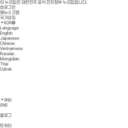
이 누리집은 대한민국 공식 전자정부 누리집입니다.
로그인
메뉴스크랩
국가상징
KOR
Language
English
Japanese
Chinese
Vietnamese
Russian
Mongolian
Thai
Uzbek
블
로
유
그
튜
페
바
브
이
인
로
바
스
스
카
가
로
북
타
카
SNS
기
가
바
그
오
SNS
기
로
램
톡
가
바
바
바
블로그
기
로
로
로
가
가
가
바
트위터