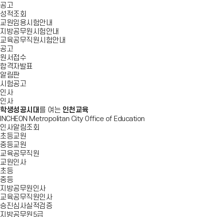
공고
성적조회
교원임용시험안내
지방공무원시험안내
교육공무직원시험안내
공고
원서접수
합격자발표
알림판
시험공고
인사
인사
학생성공시대
를 여는
인천교육
INCHEON Metropolitan City Office of Education
인사알림조회
초등교원
중등교원
교육공무직원
교원인사
초등
중등
지방공무원인사
교육공무직원인사
승진심사실적검증
지방공무원5급