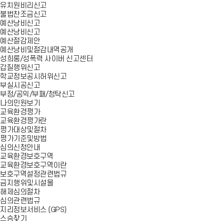
유치원비리신고
불법찬조금신고
예산낭비신고
예산낭비신고
예산절감제안
예산낭비및절감내역공개
성희롱/성폭력 사이버 신고센터
갑질행위신고
학교정보공시허위신고
부실시공신고
부정/공익/부패/청탁신고
나의민원보기
교육환경평가
교육환경평가란
평가대상및절차
평가기준및방법
심의신청안내
교육환경보호구역
교육환경보호구역이란
보호구역설정관련법규
금지행위및시설물
해제심의절차
심의관련법규
지리정보서비스 (GPS)
스승찾기