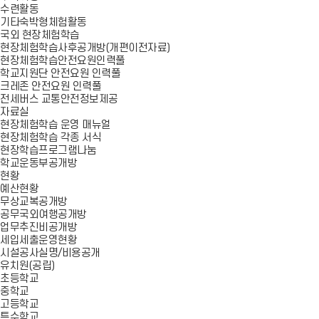
수련활동
기타숙박형체험활동
국외 현장체험학습
현장체험학습사후공개방(개편이전자료)
현장체험학습안전요원인력풀
학교지원단 안전요원 인력풀
크레존 안전요원 인력풀
전세버스 교통안전정보제공
자료실
현장체험학습 운영 매뉴얼
현장체험학습 각종 서식
현장학습프로그램나눔
학교운동부공개방
현황
예산현황
무상교복공개방
공무국외여행공개방
업무추진비공개방
세입세출운영현황
시설공사실명/비용공개
유치원(공립)
초등학교
중학교
고등학교
특수학교