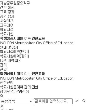
지방공무원중요직무
견학·체험
교육·강좌
공연·행사
시설대관
교구대여
학교시설
학교시설
학생성공시대
를 여는
인천교육
INCHEON Metropolitan City Office of Education
안내 및 공지
학교시설예약(단기)
학교시설예약(장기)
나의 예약 확인
관리
관리
학생성공시대
를 여는
인천교육
INCHEON Metropolitan City Office of Education
권한신청
학교시설물예약 관리 권한
참여/신청 알람신청
검
색
화
검
창
상
색
검
열
키