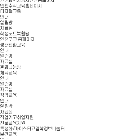
인천과학사랑지원단홈페이지
인천수학교육홈페이지
디지털교육
안내
알림방
자료실
학생노트북활용
인천무크 홈페이지
생태전환교육
안내
알림방
자료실
결과나눔방
체육교육
안내
알림방
자료실
직업교육
안내
알림방
자료실
직업계고취업지원
진로교육지원
특성화/마이스터고입학정보나눔터
보건교육