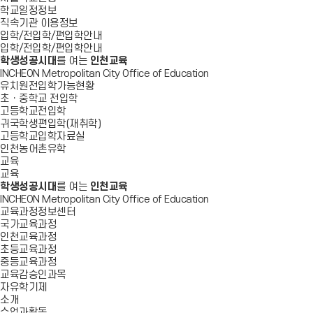
학교일정정보
직속기관 이용정보
입학/전입학/편입학안내
입학/전입학/편입학안내
학생성공시대
를 여는
인천교육
INCHEON Metropolitan City Office of Education
유치원전입학가능현황
초ㆍ중학교 전입학
고등학교전입학
귀국학생편입학(재취학)
고등학교입학자료실
인천농어촌유학
교육
교육
학생성공시대
를 여는
인천교육
INCHEON Metropolitan City Office of Education
교육과정정보센터
국가교육과정
인천교육과정
초등교육과정
중등교육과정
교육감승인과목
자유학기제
소개
수업과활동