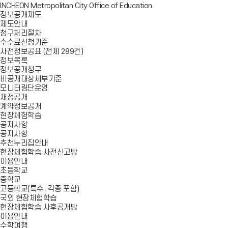
INCHEON Metropolitan City Office of Education
정보공개제도
제도안내
청구처리절차
수수료신청기준
사전정보공표 (전체 289건)
정보목록
정보공개청구
비공개대상세부기준
모니터링단운영
재정공개
계약정보공개
현장체험학습
공지사항
공지사항
추천누리집안내
현장체험학습 사전신고방
이용안내
초등학교
중학교
고등학교(특수, 각종 포함)
국외 현장체험학습
현장체험학습 사후공개방
이용안내
수학여행