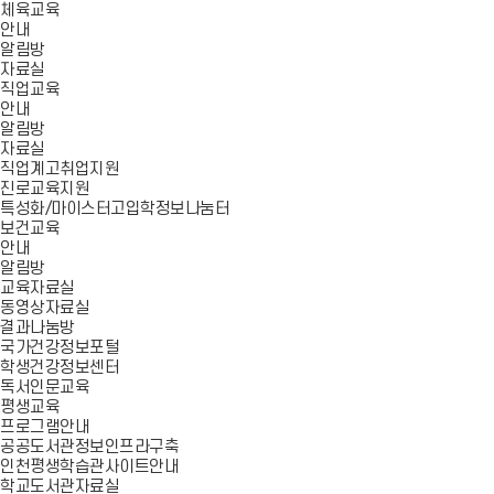
체육교육
안내
알림방
자료실
직업교육
안내
알림방
자료실
직업계고취업지원
진로교육지원
특성화/마이스터고입학정보나눔터
보건교육
안내
알림방
교육자료실
동영상자료실
결과나눔방
국가건강정보포털
학생건강정보센터
독서인문교육
평생교육
프로그램안내
공공도서관정보인프라구축
인천평생학습관사이트안내
학교도서관자료실