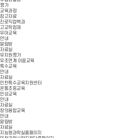
평가
교육과정
참고자료
진로직업백과
고교학점제
유아교육
안내
알림방
자료실
유치원평가
유초연계 이음교육
특수교육
안내
자료실
인천특수교육지원센터
온통초등교육
인성교육
안내
자료실
창의융합교육
안내
알림방
자료실
지능형과학실홈페이지