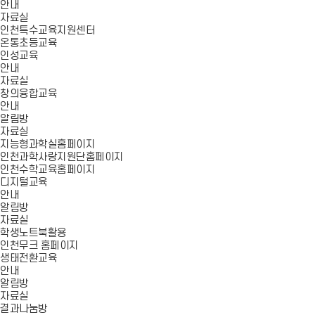
안내
자료실
인천특수교육지원센터
온통초등교육
인성교육
안내
자료실
창의융합교육
안내
알림방
자료실
지능형과학실홈페이지
인천과학사랑지원단홈페이지
인천수학교육홈페이지
디지털교육
안내
알림방
자료실
학생노트북활용
인천무크 홈페이지
생태전환교육
안내
알림방
자료실
결과나눔방