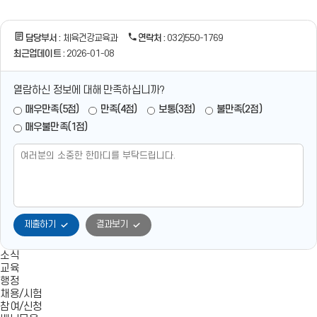
기
생
의
미
담당부서 :
체육건강교육과
연락처 :
032)550-1769
래
최근업데이트 :
2026-01-08
와
꿈
을
열람하신 정보에 대해 만족하십니까?
키
매우만족(5점)
만족(4점)
보통(3점)
불만족(2점)
우
는
매우불만족(1점)
인
천
체
육
교
육
비
제출하기
결과보기
전
학
교
소식
체
교육
육
행정
교
채용/시험
육
참여/신청