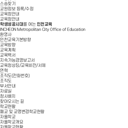
스승찾기
교원정보 등록/수정
교육청안내
교육청안내
학생성공시대
를 여는
인천교육
INCHEON Metropolitan City Office of Education
환영사
인천교육기본방향
교육방향
교육계획
교육백서
지속가능경영보고서
교육청상징/교육비전/서체
연혁
조직도(전화번호)
조직도
부서안내
자료실
청사배치
찾아오시는 길
학교현황
폐교 및 교명변경학교현황
자율학교
자율학교개요
자율학교현황