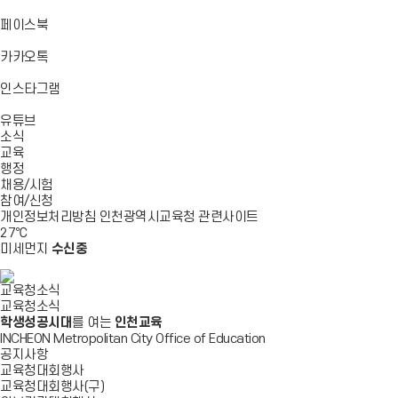
기
기
기
로
가
바
페이스북
기
로
가
바
카카오톡
기
로
가
바
인스타그램
기
로
바
가
유튜브
로
기
소식
가
교육
기
행정
채용/시험
참여/신청
개인정보처리방침
인천광역시교육청
관련사이트
27
℃
미세먼지
수신중
교육청소식
교육청소식
학생성공시대
를 여는
인천교육
INCHEON Metropolitan City Office of Education
공지사항
교육청대회행사
교육청대회행사(구)