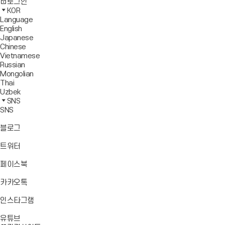
사
모
전
색
로그인
기
보
이
바
체
영
KOR
드
트
일
메
역
Language
창
맵
메
뉴
닫
English
열
이
뉴
기
Japanese
기
동
열
Chinese
기
Vietnamese
Russian
Mongolian
Thai
Uzbek
SNS
SNS
바
블로그
로
가
바
트위터
기
로
가
바
페이스북
기
로
가
바
카카오톡
기
로
가
바
인스타그램
기
로
바
가
유튜브