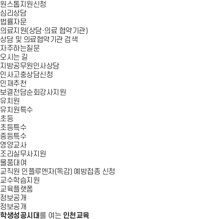
원스톱지원신청
심리상담
법률자문
의료지원(상담·의료 협약기관)
상담 및 의료협약기관 검색
자주하는질문
오시는 길
지방공무원인사상담
인사고충상담신청
인재추천
보결전담순회강사지원
유치원
유치원특수
초등
초등특수
중등특수
영양교사
조리실무사지원
물품대여
교직원 인플루엔자(독감) 예방접종 신청
교수학습지원
교육플랫폼
정보공개
정보공개
학생성공시대
를 여는
인천교육