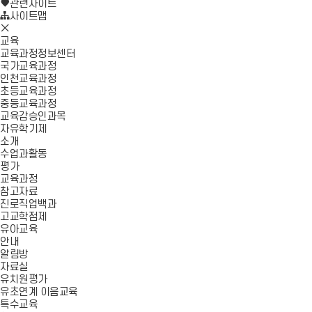
로
기
관련사이트
가
사이트맵
모
기
바
교육
일
교육과정정보센터
메
국가교육과정
뉴
인천교육과정
닫
초등교육과정
기
중등교육과정
교육감승인과목
자유학기제
소개
수업과활동
평가
교육과정
참고자료
진로직업백과
고교학점제
유아교육
안내
알림방
자료실
유치원평가
유초연계 이음교육
특수교육