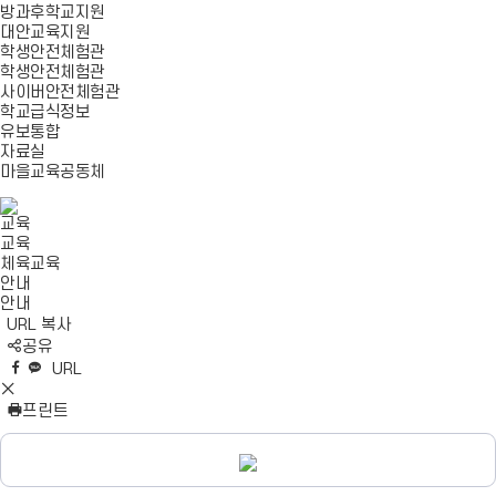
방과후학교지원
대안교육지원
학생안전체험관
학생안전체험관
사이버안전체험관
학교급식정보
유보통합
자료실
마을교육공동체
교육
교육
체육교육
안내
안내
URL 복사
S
공유
N
네
엑
페
카
복
URL
S
이
스
이
카
사
S
영
버
공
스
오
N
프린트
역
밴
유
북
톡
S
펼
드
공
공
영
치
공
유
유
역
기
유
닫
학