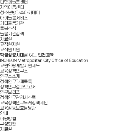
다함께돌봄센터
지역아동센터
청소년방과후아카데미
아이돌봄서비스
기타돌봄기관
돌봄소식
돌봄기관검색
자료실
교직원지원
교직원지원
학생성공시대
를 여는
인천교육
INCHEON Metropolitan City Office of Education
교원역량개발지원제도
교육정책연구소
연구소소개
정책연구과제목록
정책연구결과보고서
연구브리프
정책연구관리시스템
교육정책연구두레정책제안
교육활동보호담당관
안내
이용방법
구성현황
자료실