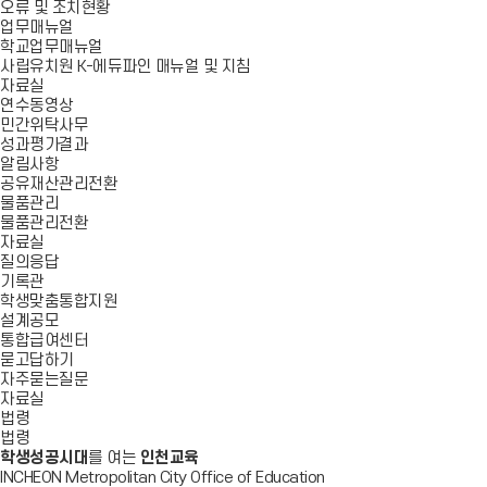
오류 및 조치현황
업무매뉴얼
학교업무매뉴얼
사립유치원 K-에듀파인 매뉴얼 및 지침
자료실
연수동영상
민간위탁사무
성과평가결과
알림사항
공유재산관리전환
물품관리
물품관리전환
자료실
질의응답
기록관
학생맞춤통합지원
설계공모
통합급여센터
묻고답하기
자주묻는질문
자료실
법령
법령
학생성공시대
를 여는
인천교육
INCHEON Metropolitan City Office of Education