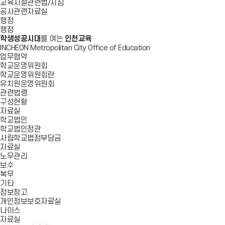
교육시설관련법/지침
공사관련자료실
행정
행정
학생성공시대
를 여는
인천교육
INCHEON Metropolitan City Office of Education
업무협약
학교운영위원회
학교운영위원회란
유치원운영위원회
관련법령
구성현황
자료실
학교법인
학교법인정관
사립학교법정부담금
자료실
노무관리
보수
복무
기타
정보창고
개인정보보호자료실
나이스
자료실