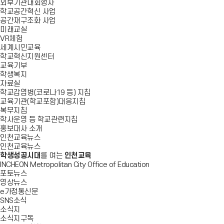
외부기관대회행사
학교공간혁신 사업
공간재구조화 사업
미래교실
VR체험
세계시민교육
학교혁신지원센터
교육기부
학생복지
자료실
학교감염병(코로나19 등) 지침
교육기관(학교포함)대응지침
복무지침
학사운영 등 학교관련지침
홍보대사 소개
인천교육뉴스
인천교육뉴스
학생성공시대
를 여는
인천교육
INCHEON Metropolitan City Office of Education
포토뉴스
영상뉴스
e가정통신문
SNS소식
소식지
소식지구독