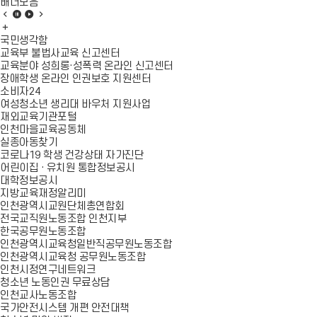
패
배너모음
러
배
배
배
배
다
너
배
너
너
너
임
모
너
모
모
모
국민생각함
전
음
모
음
음
음
교육부 불법사교육 신고센터
환
이
음
정
재
다
교육분야 성희롱·성폭력 온라인 신고센터
을
전
더
지
생
음
장애학생 온라인 인권보호 지원센터
통
슬
보
슬
소비자24
한
라
기
라
여성청소년 생리대 바우처 지원사업
미
이
이
재외교육기관포털
래
드
드
인천마을교육공동체
교
실종아동찾기
육
코로나19 학생 건강상태 자가진단
담
어린이집 · 유치원 통합정보공시
아
대학정보공시
내
지방교육재정알리미
기
인천광역시교원단체총연합회
목
전국교직원노동조합 인천지부
표
한국공무원노동조합
건
인천광역시교육청일반직공무원노동조합
강
인천광역시교육청 공무원노동조합
을
인천시정연구네트워크
통
청소년 노동인권 무료상담
한
인천교사노동조합
배
국가안전시스템 개편 안전대책