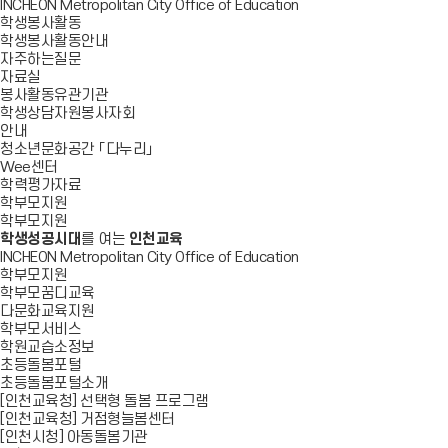
INCHEON Metropolitan City Office of Education
학생봉사활동
학생봉사활동안내
자주하는질문
자료실
봉사활동유관기관
학생상담자원봉사자회
안내
청소년문화공간 「다누리」
Wee센터
학력평가자료
학부모지원
학부모지원
학생성공시대
를 여는
인천교육
INCHEON Metropolitan City Office of Education
학부모지원
학부모꿈디교육
다문화교육지원
학부모서비스
학원교습소정보
초등돌봄포털
초등돌봄포털소개
[인천교육청] 선택형 돌봄 프로그램
[인천교육청] 거점형늘봄센터
[인천시청] 아동돌봄기관