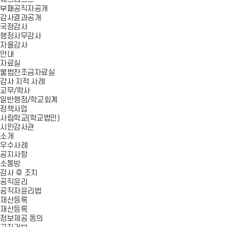
부패공직자공개
감사결과공개
국정감사
행정사무감사
자율감사
안내
자료실
불법찬조금자료실
감사 지적 사례
교무/학사
일반행정/학교회계
정책사업
사립학교(학교법인)
시민감사관
소개
우수사례
공지사항
소통방
감사 후 조치
공직윤리
공직자윤리법
재산등록
재산등록
정보제공 동의