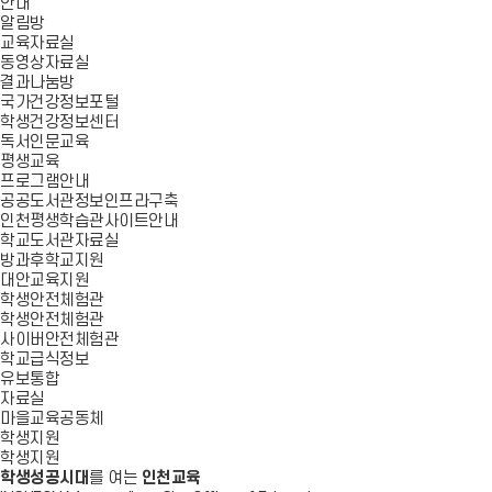
안내
알림방
교육자료실
동영상자료실
결과나눔방
국가건강정보포털
학생건강정보센터
독서인문교육
평생교육
프로그램안내
공공도서관정보인프라구축
인천평생학습관사이트안내
학교도서관자료실
방과후학교지원
대안교육지원
학생안전체험관
학생안전체험관
사이버안전체험관
학교급식정보
유보통합
자료실
마을교육공동체
학생지원
학생지원
학생성공시대
를 여는
인천교육