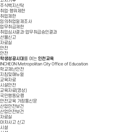
고지거부
주식백지신탁
취업·행위제한
취업제한
임의취업일제조사
업무취급제한
취업심사결과·업무취급승인결과
선물신고
자료실
안전
안전
학생성공시대
를 여는
인천교육
INCHEON Metropolitan City Office of Education
학교재난안전
지침및매뉴얼
교육자료
시설안전
교육자료(영상)
국민행동요령
안전교육 가정통신문
산업안전보건
산업안전보건
자료실
아차사고 신고
시설