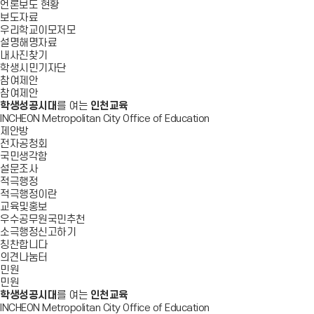
언론보도 현황
보도자료
우리학교이모저모
설명해명자료
내사진찾기
학생시민기자단
참여제안
참여제안
학생성공시대
를 여는
인천교육
INCHEON Metropolitan City Office of Education
제안방
전자공청회
국민생각함
설문조사
적극행정
적극행정이란
교육및홍보
우수공무원국민추천
소극행정신고하기
칭찬합니다
의견나눔터
민원
민원
학생성공시대
를 여는
인천교육
INCHEON Metropolitan City Office of Education