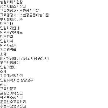
행정서비스헌장
행정서비스헌장제
교육행정서비스헌장선언문
교육행정서비스헌장공통이행기준
부서별이행기준
민원안내
민원처리안내
민원후견인제도
민원편람
민원서식
민원자료실
제증명발급
소개
예약신청하기(검정고시용 증명서)
우편신청하기
민원기동대
소개
기동대신청하기
민원취약계층 상담창구
신고
교육신문고
클린업계약신고
학원부조리신고
운동선수고충처리
수능부정행위신고