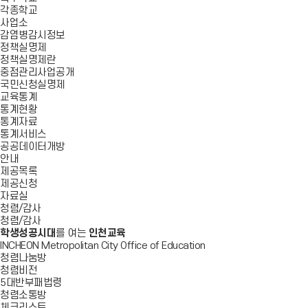
각종학교
사업소
감염병감시정보
정책실명제
정책실명제란
중점관리사업공개
국민신청실명제
교육통계
통계현황
통계자료
통계서비스
공공데이터개방
안내
제공목록
제공신청
자료실
청렴/감사
청렴/감사
학생성공시대
를 여는
인천교육
INCHEON Metropolitan City Office of Education
청렴나눔방
청렴비전
5대반부패법령
청렴소통방
체크리스트