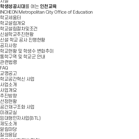
시설
학생성공시대
를 여는
인천교육
INCHEON Metropolitan City Office of Education
학교세움터
학교설립개요
학교설립절차및조건
신설학교추진현황
신설 학교 공사 진행현황
공지사항
학교현황 및 학생수 변화추이
통학구역 및 학교군 안내
관련법령
FAQ
교명공고
학교공간혁신 사업
사업소개
사업개요
추진방향
선정현황
공간재구조화 사업
미래교실
임대형민자사업(BTL)
제도소개
알림마당
질의응답