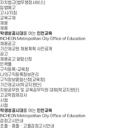
자치법규(법무행정서비스)
입법예고
고시/지침
교육규제
채용
채용
학생성공시대
를 여는
인천교육
INCHEON Metropolitan City Office of Education
채용공고
기간제교원 채용계획 사전공개
공고
채용공고 알람신청
인력풀
구직등록-교육청
나의구직등록정보관리
구직정보열람신청(교육청)
기간제교사(학교지원단)
지방공무원 및 교육공무직원 대체(학교지원단)
고교학점제강사
시험
시험
학생성공시대
를 여는
인천교육
INCHEON Metropolitan City Office of Education
검정고시안내
초졸ㆍ중졸ㆍ고졸검정고시안내