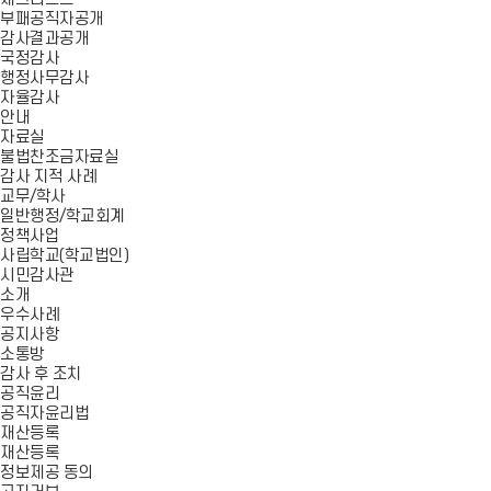
부패공직자공개
감사결과공개
국정감사
행정사무감사
자율감사
안내
자료실
불법찬조금자료실
감사 지적 사례
교무/학사
일반행정/학교회계
정책사업
사립학교(학교법인)
시민감사관
소개
우수사례
공지사항
소통방
감사 후 조치
공직윤리
공직자윤리법
재산등록
재산등록
정보제공 동의