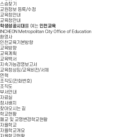
스승찾기
교원정보 등록/수정
교육청안내
교육청안내
학생성공시대
를 여는
인천교육
INCHEON Metropolitan City Office of Education
환영사
인천교육기본방향
교육방향
교육계획
교육백서
지속가능경영보고서
교육청상징/교육비전/서체
연혁
조직도(전화번호)
조직도
부서안내
자료실
청사배치
찾아오시는 길
학교현황
폐교 및 교명변경학교현황
자율학교
자율학교개요
자율학교현황