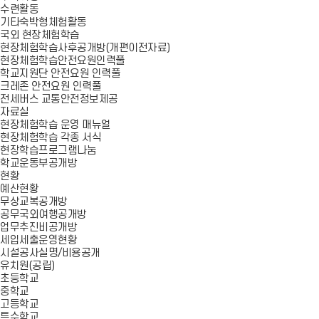
수련활동
기타숙박형체험활동
국외 현장체험학습
현장체험학습사후공개방(개편이전자료)
현장체험학습안전요원인력풀
학교지원단 안전요원 인력풀
크레존 안전요원 인력풀
전세버스 교통안전정보제공
자료실
현장체험학습 운영 매뉴얼
현장체험학습 각종 서식
현장학습프로그램나눔
학교운동부공개방
현황
예산현황
무상교복공개방
공무국외여행공개방
업무추진비공개방
세입세출운영현황
시설공사실명/비용공개
유치원(공립)
초등학교
중학교
고등학교
특수학교