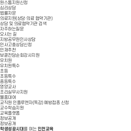
원스톱지원신청
심리상담
법률자문
의료지원(상담·의료 협약기관)
상담 및 의료협약기관 검색
자주하는질문
오시는 길
지방공무원인사상담
인사고충상담신청
인재추천
보결전담순회강사지원
유치원
유치원특수
초등
초등특수
중등특수
영양교사
조리실무사지원
물품대여
교직원 인플루엔자(독감) 예방접종 신청
교수학습지원
교육플랫폼
정보공개
정보공개
학생성공시대
를 여는
인천교육