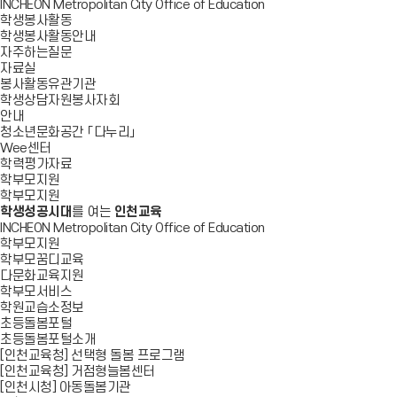
INCHEON Metropolitan City Office of Education
학생봉사활동
학생봉사활동안내
자주하는질문
자료실
봉사활동유관기관
학생상담자원봉사자회
안내
청소년문화공간 「다누리」
Wee센터
학력평가자료
학부모지원
학부모지원
학생성공시대
를 여는
인천교육
INCHEON Metropolitan City Office of Education
학부모지원
학부모꿈디교육
다문화교육지원
학부모서비스
학원교습소정보
초등돌봄포털
초등돌봄포털소개
[인천교육청] 선택형 돌봄 프로그램
[인천교육청] 거점형늘봄센터
[인천시청] 아동돌봄기관