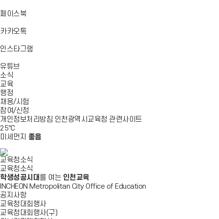
기
기
기
로
가
바
페이스북
기
로
가
바
카카오톡
기
로
가
바
인스타그램
기
로
바
가
유튜브
로
기
소식
가
교육
기
행정
채용/시험
참여/신청
개인정보처리방침
인천광역시교육청
관련사이트
25
℃
미세먼지
좋음
교육청소식
교육청소식
학생성공시대
를 여는
인천교육
INCHEON Metropolitan City Office of Education
공지사항
교육청대회행사
교육청대회행사(구)