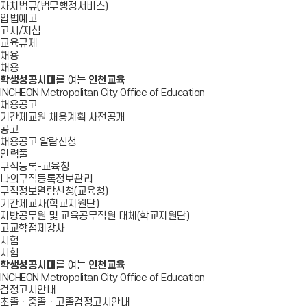
자치법규(법무행정서비스)
입법예고
고시/지침
교육규제
채용
채용
학생성공시대
를 여는
인천교육
INCHEON Metropolitan City Office of Education
채용공고
기간제교원 채용계획 사전공개
공고
채용공고 알람신청
인력풀
구직등록-교육청
나의구직등록정보관리
구직정보열람신청(교육청)
기간제교사(학교지원단)
지방공무원 및 교육공무직원 대체(학교지원단)
고교학점제강사
시험
시험
학생성공시대
를 여는
인천교육
INCHEON Metropolitan City Office of Education
검정고시안내
초졸ㆍ중졸ㆍ고졸검정고시안내