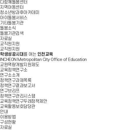
다함께돌봄센터
지역아동센터
청소년방과후아카데미
아이돌봄서비스
기타돌봄기관
돌봄소식
돌봄기관검색
자료실
교직원지원
교직원지원
학생성공시대
를 여는
인천교육
INCHEON Metropolitan City Office of Education
교원역량개발지원제도
교육정책연구소
연구소소개
정책연구과제목록
정책연구결과보고서
연구브리프
정책연구관리시스템
교육정책연구두레정책제안
교육활동보호담당관
안내
이용방법
구성현황
자료실