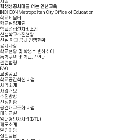
시설
학생성공시대
를 여는
인천교육
INCHEON Metropolitan City Office of Education
학교세움터
학교설립개요
학교설립절차및조건
신설학교추진현황
신설 학교 공사 진행현황
공지사항
학교현황 및 학생수 변화추이
통학구역 및 학교군 안내
관련법령
FAQ
교명공고
학교공간혁신 사업
사업소개
사업개요
추진방향
선정현황
공간재구조화 사업
미래교실
임대형민자사업(BTL)
제도소개
알림마당
질의응답