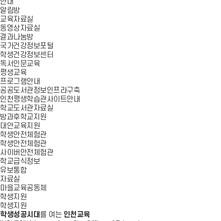
안내
알림방
교육자료실
동영상자료실
결과나눔방
국가건강정보포털
학생건강정보센터
독서인문교육
평생교육
프로그램안내
공공도서관정보인프라구축
인천평생학습관사이트안내
학교도서관자료실
방과후학교지원
대안교육지원
학생안전체험관
학생안전체험관
사이버안전체험관
학교급식정보
유보통합
자료실
마을교육공동체
학생지원
학생지원
학생성공시대
를 여는
인천교육