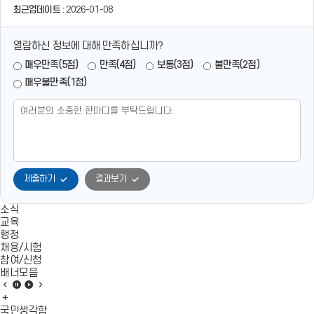
최근업데이트 :
2026-01-08
열람하신 정보에 대해 만족하십니까?
매우만족(5점)
만족(4점)
보통(3점)
불만족(2점)
매우불만족(1점)
제출하기
결과보기
소식
교육
행정
채용/시험
참여/신청
배너모음
배
배
배
배
너
배
너
너
너
모
너
모
모
모
국민생각함