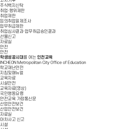
고지거부
주식백지신탁
취업·행위제한
취업제한
임의취업일제조사
업무취급제한
취업심사결과·업무취급승인결과
선물신고
자료실
안전
안전
학생성공시대
를 여는
인천교육
INCHEON Metropolitan City Office of Education
학교재난안전
지침및매뉴얼
교육자료
시설안전
교육자료(영상)
국민행동요령
안전교육 가정통신문
산업안전보건
산업안전보건
자료실
아차사고 신고
시설