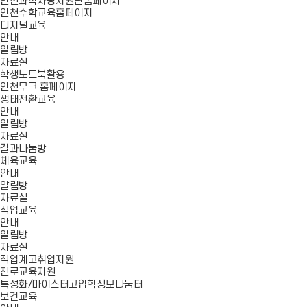
인천과학사랑지원단홈페이지
인천수학교육홈페이지
디지털교육
안내
알림방
자료실
학생노트북활용
인천무크 홈페이지
생태전환교육
안내
알림방
자료실
결과나눔방
체육교육
안내
알림방
자료실
직업교육
안내
알림방
자료실
직업계고취업지원
진로교육지원
특성화/마이스터고입학정보나눔터
보건교육