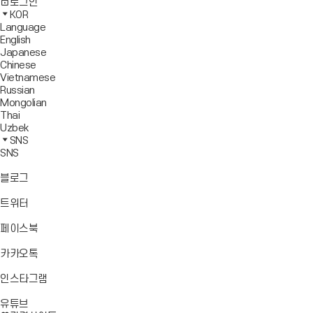
사
모
전
색
로그인
기
보
이
바
체
영
KOR
드
트
일
메
역
Language
창
맵
메
뉴
닫
English
열
이
뉴
기
Japanese
기
동
열
Chinese
기
Vietnamese
Russian
Mongolian
Thai
Uzbek
SNS
SNS
바
블로그
로
가
바
트위터
기
로
가
바
페이스북
기
로
가
바
카카오톡
기
로
가
바
인스타그램
기
로
바
가
유튜브