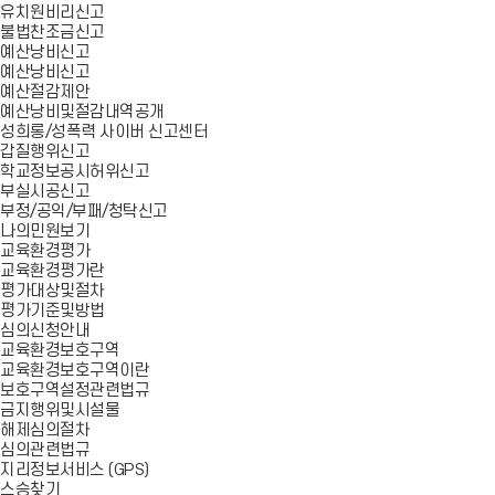
유치원비리신고
불법찬조금신고
예산낭비신고
예산낭비신고
예산절감제안
예산낭비및절감내역공개
성희롱/성폭력 사이버 신고센터
갑질행위신고
학교정보공시허위신고
부실시공신고
부정/공익/부패/청탁신고
나의민원보기
교육환경평가
교육환경평가란
평가대상및절차
평가기준및방법
심의신청안내
교육환경보호구역
교육환경보호구역이란
보호구역설정관련법규
금지행위및시설물
해제심의절차
심의관련법규
지리정보서비스 (GPS)
스승찾기