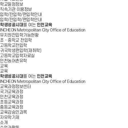
학교일정정보
직속기관 이용정보
입학/전입학/편입학안내
입학/전입학/편입학안내
학생성공시대
를 여는
인천교육
INCHEON Metropolitan City Office of Education
유치원전입학가능현황
초ㆍ중학교 전입학
고등학교전입학
귀국학생편입학(재취학)
고등학교입학자료실
인천농어촌유학
교육
교육
학생성공시대
를 여는
인천교육
INCHEON Metropolitan City Office of Education
교육과정정보센터
국가교육과정
인천교육과정
초등교육과정
중등교육과정
교육감승인과목
자유학기제
소개
수업과활동