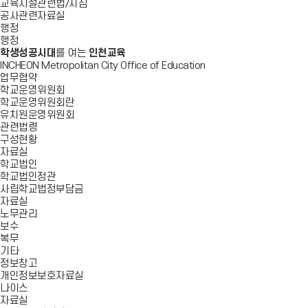
교육시설관련법/지침
공사관련자료실
행정
행정
학생성공시대
를 여는
인천교육
INCHEON Metropolitan City Office of Education
업무협약
학교운영위원회
학교운영위원회란
유치원운영위원회
관련법령
구성현황
자료실
학교법인
학교법인정관
사립학교법정부담금
자료실
노무관리
보수
복무
기타
정보창고
개인정보보호자료실
나이스
자료실