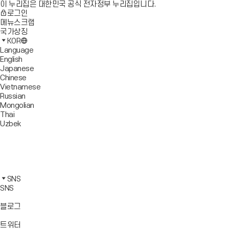
이 누리집은 대한민국 공식 전자정부 누리집입니다.
로그인
메뉴스크랩
국가상징
KOR
Language
English
Japanese
Chinese
Vietnamese
Russian
Mongolian
Thai
Uzbek
블
로
유
그
튜
페
바
브
이
인
로
바
스
스
카
가
로
북
타
카
SNS
기
가
바
그
오
SNS
기
로
램
톡
가
바
바
바
블로그
기
로
로
로
가
가
가
바
트위터