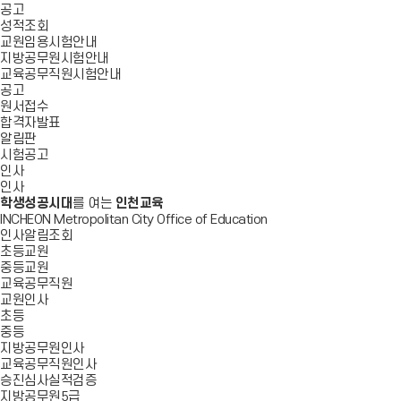
공고
성적조회
교원임용시험안내
지방공무원시험안내
교육공무직원시험안내
공고
원서접수
합격자발표
알림판
시험공고
인사
인사
학생성공시대
를 여는
인천교육
INCHEON Metropolitan City Office of Education
인사알림조회
초등교원
중등교원
교육공무직원
교원인사
초등
중등
지방공무원인사
교육공무직원인사
승진심사실적검증
지방공무원5급