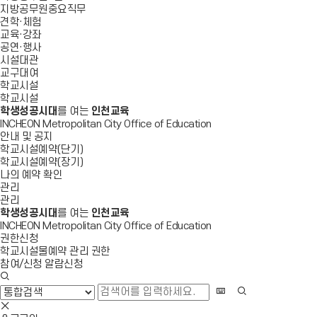
지방공무원중요직무
견학·체험
교육·강좌
공연·행사
시설대관
교구대여
학교시설
학교시설
학생성공시대
를 여는
인천교육
INCHEON Metropolitan City Office of Education
안내 및 공지
학교시설예약(단기)
학교시설예약(장기)
나의 예약 확인
관리
관리
학생성공시대
를 여는
인천교육
INCHEON Metropolitan City Office of Education
권한신청
학교시설물예약 관리 권한
참여/신청 알람신청
검
색
화
검
창
상
색
검
열
키