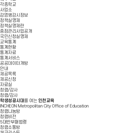
각종학교
사업소
감염병감시정보
정책실명제
정책실명제란
중점관리사업공개
국민신청실명제
교육통계
통계현황
통계자료
통계서비스
공공데이터개방
안내
제공목록
제공신청
자료실
청렴/감사
청렴/감사
학생성공시대
를 여는
인천교육
INCHEON Metropolitan City Office of Education
청렴나눔방
청렴비전
5대반부패법령
청렴소통방
체크리스트