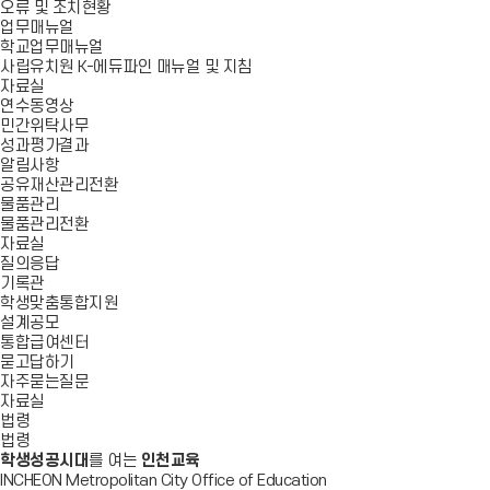
오류 및 조치현황
업무매뉴얼
학교업무매뉴얼
사립유치원 K-에듀파인 매뉴얼 및 지침
자료실
연수동영상
민간위탁사무
성과평가결과
알림사항
공유재산관리전환
물품관리
물품관리전환
자료실
질의응답
기록관
학생맞춤통합지원
설계공모
통합급여센터
묻고답하기
자주묻는질문
자료실
법령
법령
학생성공시대
를 여는
인천교육
INCHEON Metropolitan City Office of Education