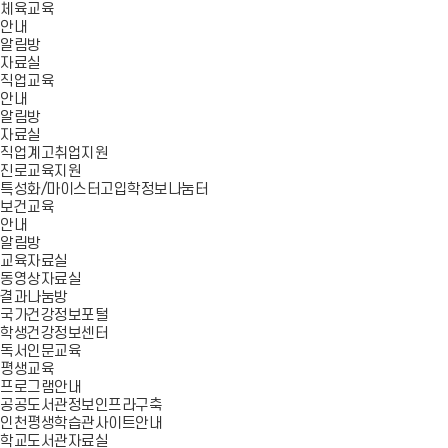
체육교육
안내
알림방
자료실
직업교육
안내
알림방
자료실
직업계고취업지원
진로교육지원
특성화/마이스터고입학정보나눔터
보건교육
안내
알림방
교육자료실
동영상자료실
결과나눔방
국가건강정보포털
학생건강정보센터
독서인문교육
평생교육
프로그램안내
공공도서관정보인프라구축
인천평생학습관사이트안내
학교도서관자료실