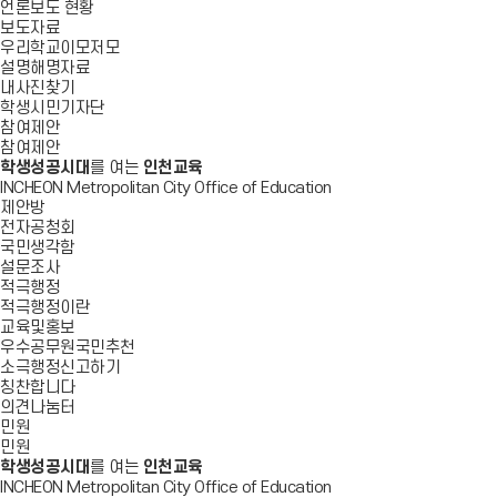
언론보도 현황
보도자료
우리학교이모저모
설명해명자료
내사진찾기
학생시민기자단
참여제안
참여제안
학생성공시대
를 여는
인천교육
INCHEON Metropolitan City Office of Education
제안방
전자공청회
국민생각함
설문조사
적극행정
적극행정이란
교육및홍보
우수공무원국민추천
소극행정신고하기
칭찬합니다
의견나눔터
민원
민원
학생성공시대
를 여는
인천교육
INCHEON Metropolitan City Office of Education