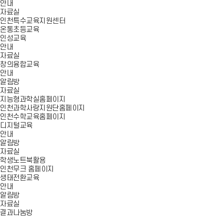
안내
자료실
인천특수교육지원센터
온통초등교육
인성교육
안내
자료실
창의융합교육
안내
알림방
자료실
지능형과학실홈페이지
인천과학사랑지원단홈페이지
인천수학교육홈페이지
디지털교육
안내
알림방
자료실
학생노트북활용
인천무크 홈페이지
생태전환교육
안내
알림방
자료실
결과나눔방