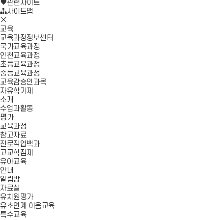
로
기
관련사이트
가
사이트맵
모
기
바
교육
일
교육과정정보센터
메
국가교육과정
뉴
인천교육과정
닫
초등교육과정
기
중등교육과정
교육감승인과목
자유학기제
소개
수업과활동
평가
교육과정
참고자료
진로직업백과
고교학점제
유아교육
안내
알림방
자료실
유치원평가
유초연계 이음교육
특수교육