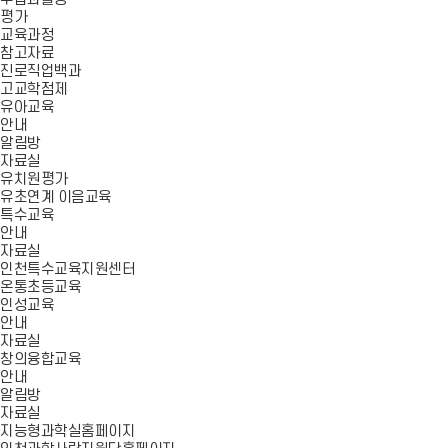
평가
교육과정
참고자료
진로직업백과
고교학점제
유아교육
안내
알림방
자료실
유치원평가
유초연계 이음교육
특수교육
안내
자료실
인천특수교육지원센터
온통초등교육
인성교육
안내
자료실
창의융합교육
안내
알림방
자료실
지능형과학실홈페이지