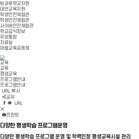
방과후학교지원
대안교육지원
학생안전체험관
학생안전체험관
사이버안전체험관
학교급식정보
유보통합
자료실
마을교육공동체
교육
교육
평생교육
프로그램안내
프로그램안내
URL 복사
S
공유
N
네
엑
페
카
복
URL
S
이
스
이
카
사
S
영
버
공
스
오
N
프린트
역
밴
유
북
톡
S
펼
다양한 평생학습 프로그램운영
드
공
공
영
치
공
유
유
역
기
유
다양한 평생학습 프로그램 운영 및 학력인정 평생교육시설 관리
닫