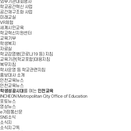
외부기관대회행사
학교공간혁신 사업
공간재구조화 사업
미래교실
VR체험
세계시민교육
학교혁신지원센터
교육기부
학생복지
자료실
학교감염병(코로나19 등) 지침
교육기관(학교포함)대응지침
복무지침
학사운영 등 학교관련지침
홍보대사 소개
인천교육뉴스
인천교육뉴스
학생성공시대
를 여는
인천교육
INCHEON Metropolitan City Office of Education
포토뉴스
영상뉴스
e가정통신문
SNS소식
소식지
소식지구독