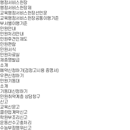
행정서비스헌장
행정서비스헌장제
교육행정서비스헌장선언문
교육행정서비스헌장공통이행기준
부서별이행기준
민원안내
민원처리안내
민원후견인제도
민원편람
민원서식
민원자료실
제증명발급
소개
예약신청하기(검정고시용 증명서)
우편신청하기
민원기동대
소개
기동대신청하기
민원취약계층 상담창구
신고
교육신문고
클린업계약신고
학원부조리신고
운동선수고충처리
수능부정행위신고