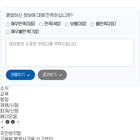
말
접
말
접
자
수
자
수
열람하신 정보에 대해 만족하십니까?
료
서
료
서
매우만족(5점)
만족(4점)
보통(3점)
불만족(2점)
실
류
실
류
매우불만족(1점)
지
(응
지
(응
원
시
원
시
종
원
종
원
사
서,
사
서,
자
자
자
자
채
기
채
기
제출하기
결과보기
용
소
용
소
공
개
공
개
소식
교육
고
서,
고
서,
행정
문.
개
문.
개
채용/시험
h
인
h
인
참여/신청
배너모음
w
정
w
정
배
배
배
배
p
보
p
보
너
배
너
너
너
새
수
새
수
모
너
모
모
모
국민생각함
음
모
음
음
음
교육부 불법사교육 신고센터
창
집
창
집