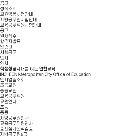
공고
성적조회
교원임용시험안내
지방공무원시험안내
교육공무직원시험안내
공고
원서접수
합격자발표
알림판
시험공고
인사
인사
학생성공시대
를 여는
인천교육
INCHEON Metropolitan City Office of Education
인사알림조회
초등교원
중등교원
교육공무직원
교원인사
초등
중등
지방공무원인사
교육공무직원인사
승진심사실적검증
지방공무원5급