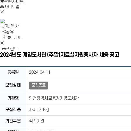
로
기
관련사이트
가
사이트맵
모
기
바
일
URL 복사
메
S
공유
뉴
N
네
엑
페
카
복
URL
닫
S
이
스
이
카
사
S
기
영
버
공
스
오
N
프린트
역
밴
유
북
톡
S
2024년도 계양도서관 (주말)자료실지원종사자 채용 공고
펼
드
공
공
영
치
공
유
유
역
기
유
닫
채
등록일
2024.04.11.
기
용
공
모집상태
모집종료
고
상
기관명
인천광역시교육청계양도서관
세
보
모집직종
사서, 기타()
기
테
기관구분
직속기관
이
블