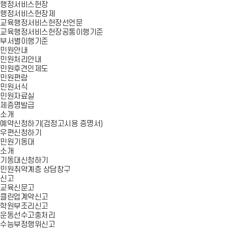
행정서비스헌장
행정서비스헌장제
교육행정서비스헌장선언문
교육행정서비스헌장공통이행기준
부서별이행기준
민원안내
민원처리안내
민원후견인제도
민원편람
민원서식
민원자료실
제증명발급
소개
예약신청하기(검정고시용 증명서)
우편신청하기
민원기동대
소개
기동대신청하기
민원취약계층 상담창구
신고
교육신문고
클린업계약신고
학원부조리신고
운동선수고충처리
수능부정행위신고