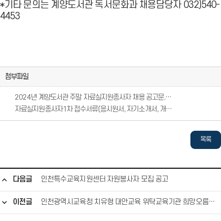
*기타 문의는 계양도서관 독서문화과 채용담당자 032)540-
4453
첨부파일
2024년 계양도서관 주말 자료실지원종사자 채용 공고문.hwp
2
2
자료실지원종사자1차 접수서류(응시원서, 자기소개서, 개인정보수집이용제공동의서).hwp
0
자
0
자
2
료
2
료
4
실
4
실
목록
년
지
년
지
계
원
계
원
양
종
양
종
다음글
인천특수교육지원센터 자원봉사자 모집 공고
도
사
도
사
서
자
서
자
이전글
인천광역시교육청 치유형 대안교육 위탁교육기관 희망오름학교 담임교사 모집 재공고
관
1
관
1
주
차
주
차