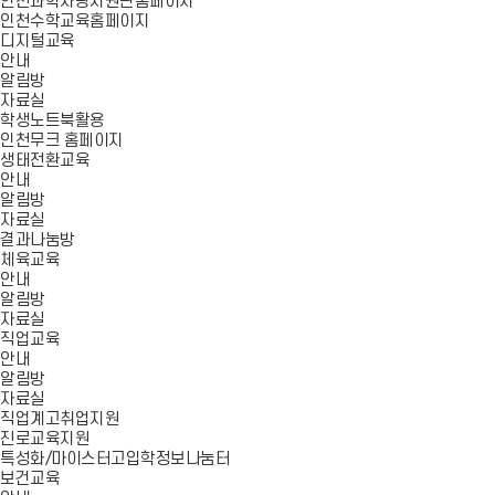
인천과학사랑지원단홈페이지
인천수학교육홈페이지
디지털교육
안내
알림방
자료실
학생노트북활용
인천무크 홈페이지
생태전환교육
안내
알림방
자료실
결과나눔방
체육교육
안내
알림방
자료실
직업교육
안내
알림방
자료실
직업계고취업지원
진로교육지원
특성화/마이스터고입학정보나눔터
보건교육