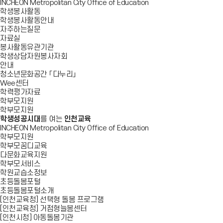
INCHEON Metropolitan City Office of Education
학생봉사활동
학생봉사활동안내
자주하는질문
자료실
봉사활동유관기관
학생상담자원봉사자회
안내
청소년문화공간 「다누리」
Wee센터
학력평가자료
학부모지원
학부모지원
학생성공시대
를 여는
인천교육
INCHEON Metropolitan City Office of Education
학부모지원
학부모꿈디교육
다문화교육지원
학부모서비스
학원교습소정보
초등돌봄포털
초등돌봄포털소개
[인천교육청] 선택형 돌봄 프로그램
[인천교육청] 거점형늘봄센터
[인천시청] 아동돌봄기관