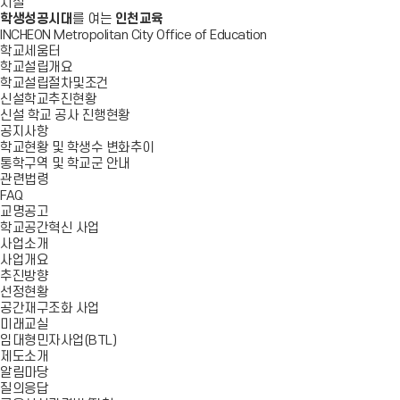
시설
학생성공시대
를 여는
인천교육
INCHEON Metropolitan City Office of Education
학교세움터
학교설립개요
학교설립절차및조건
신설학교추진현황
신설 학교 공사 진행현황
공지사항
학교현황 및 학생수 변화추이
통학구역 및 학교군 안내
관련법령
FAQ
교명공고
학교공간혁신 사업
사업소개
사업개요
추진방향
선정현황
공간재구조화 사업
미래교실
임대형민자사업(BTL)
제도소개
알림마당
질의응답