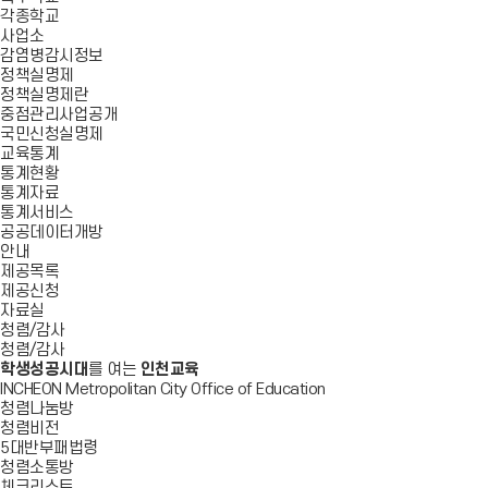
각종학교
사업소
감염병감시정보
정책실명제
정책실명제란
중점관리사업공개
국민신청실명제
교육통계
통계현황
통계자료
통계서비스
공공데이터개방
안내
제공목록
제공신청
자료실
청렴/감사
청렴/감사
학생성공시대
를 여는
인천교육
INCHEON Metropolitan City Office of Education
청렴나눔방
청렴비전
5대반부패법령
청렴소통방
체크리스트