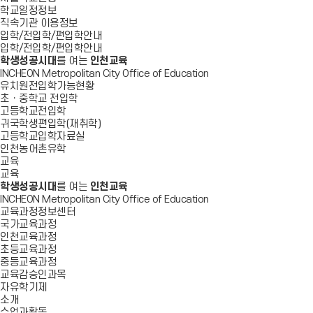
학교일정정보
직속기관 이용정보
입학/전입학/편입학안내
입학/전입학/편입학안내
학생성공시대
를 여는
인천교육
INCHEON Metropolitan City Office of Education
유치원전입학가능현황
초ㆍ중학교 전입학
고등학교전입학
귀국학생편입학(재취학)
고등학교입학자료실
인천농어촌유학
교육
교육
학생성공시대
를 여는
인천교육
INCHEON Metropolitan City Office of Education
교육과정정보센터
국가교육과정
인천교육과정
초등교육과정
중등교육과정
교육감승인과목
자유학기제
소개
수업과활동