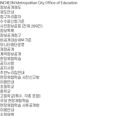
INCHEON Metropolitan City Office of Education
정보공개제도
제도안내
청구처리절차
수수료신청기준
사전정보공표 (전체 289건)
정보목록
정보공개청구
비공개대상세부기준
모니터링단운영
재정공개
계약정보공개
현장체험학습
공지사항
공지사항
추천누리집안내
현장체험학습 사전신고방
이용안내
초등학교
중학교
고등학교(특수, 각종 포함)
국외 현장체험학습
현장체험학습 사후공개방
이용안내
수학여행