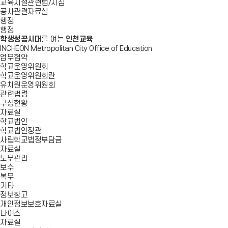
교육시설관련법/지침
공사관련자료실
행정
행정
학생성공시대
를 여는
인천교육
INCHEON Metropolitan City Office of Education
업무협약
학교운영위원회
학교운영위원회란
유치원운영위원회
관련법령
구성현황
자료실
학교법인
학교법인정관
사립학교법정부담금
자료실
노무관리
보수
복무
기타
정보창고
개인정보보호자료실
나이스
자료실