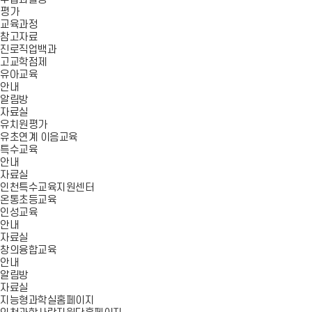
평가
교육과정
참고자료
진로직업백과
고교학점제
유아교육
안내
알림방
자료실
유치원평가
유초연계 이음교육
특수교육
안내
자료실
인천특수교육지원센터
온통초등교육
인성교육
안내
자료실
창의융합교육
안내
알림방
자료실
지능형과학실홈페이지