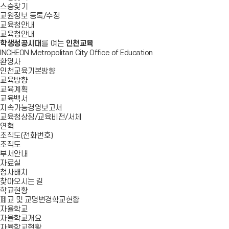
스승찾기
교원정보 등록/수정
교육청안내
교육청안내
학생성공시대
를 여는
인천교육
INCHEON Metropolitan City Office of Education
환영사
인천교육기본방향
교육방향
교육계획
교육백서
지속가능경영보고서
교육청상징/교육비전/서체
연혁
조직도(전화번호)
조직도
부서안내
자료실
청사배치
찾아오시는 길
학교현황
폐교 및 교명변경학교현황
자율학교
자율학교개요
자율학교현황