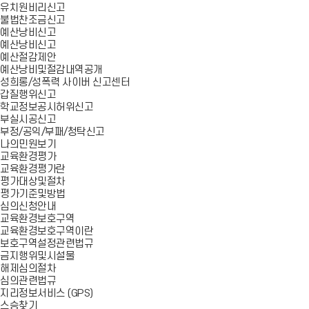
유치원비리신고
불법찬조금신고
예산낭비신고
예산낭비신고
예산절감제안
예산낭비및절감내역공개
성희롱/성폭력 사이버 신고센터
갑질행위신고
학교정보공시허위신고
부실시공신고
부정/공익/부패/청탁신고
나의민원보기
교육환경평가
교육환경평가란
평가대상및절차
평가기준및방법
심의신청안내
교육환경보호구역
교육환경보호구역이란
보호구역설정관련법규
금지행위및시설물
해제심의절차
심의관련법규
지리정보서비스 (GPS)
스승찾기