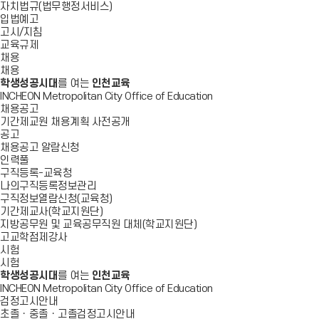
자치법규(법무행정서비스)
입법예고
고시/지침
교육규제
채용
채용
학생성공시대
를 여는
인천교육
INCHEON Metropolitan City Office of Education
채용공고
기간제교원 채용계획 사전공개
공고
채용공고 알람신청
인력풀
구직등록-교육청
나의구직등록정보관리
구직정보열람신청(교육청)
기간제교사(학교지원단)
지방공무원 및 교육공무직원 대체(학교지원단)
고교학점제강사
시험
시험
학생성공시대
를 여는
인천교육
INCHEON Metropolitan City Office of Education
검정고시안내
초졸ㆍ중졸ㆍ고졸검정고시안내