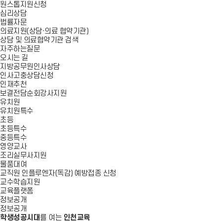
원스톱지원신청
심리상담
법률자문
의료지원(상담·의료 협약기관)
상담 및 의료협약기관 검색
자주하는질문
오시는 길
지방공무원인사상담
인사고충상담신청
인재추천
보결전담순회강사지원
유치원
유치원특수
초등
초등특수
중등특수
영양교사
조리실무사지원
물품대여
교직원 인플루엔자(독감) 예방접종 신청
교수학습지원
교육플랫폼
정보공개
정보공개
학생성공시대
를 여는
인천교육