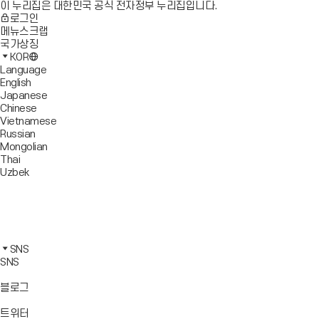
이 누리집은 대한민국 공식 전자정부 누리집입니다.
로그인
메뉴스크랩
국가상징
KOR
Language
English
Japanese
Chinese
Vietnamese
Russian
Mongolian
Thai
Uzbek
블
로
유
그
튜
페
바
브
이
인
로
바
스
스
카
가
로
북
타
카
SNS
기
가
바
그
오
SNS
기
로
램
톡
가
바
바
바
블로그
기
로
로
로
가
가
가
바
트위터