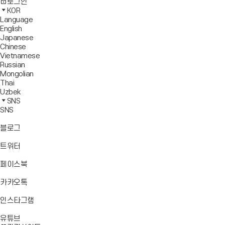
사
모
전
색
로그인
기
보
이
바
체
영
KOR
드
트
일
메
역
Language
창
맵
메
뉴
닫
English
열
이
뉴
기
Japanese
기
동
열
Chinese
기
Vietnamese
Russian
Mongolian
Thai
Uzbek
SNS
SNS
바
블로그
로
가
바
트위터
기
로
가
바
페이스북
기
로
가
바
카카오톡
기
로
가
바
인스타그램
기
로
바
가
유튜브