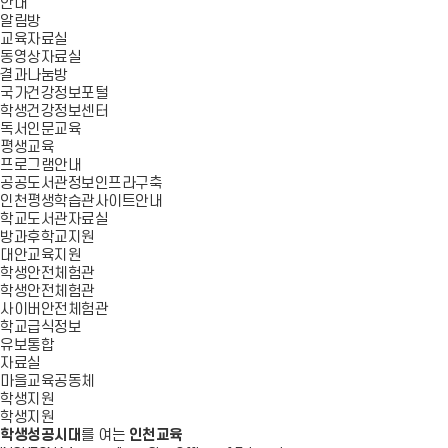
안내
알림방
교육자료실
동영상자료실
결과나눔방
국가건강정보포털
학생건강정보센터
독서인문교육
평생교육
프로그램안내
공공도서관정보인프라구축
인천평생학습관사이트안내
학교도서관자료실
방과후학교지원
대안교육지원
학생안전체험관
학생안전체험관
사이버안전체험관
학교급식정보
유보통합
자료실
마을교육공동체
학생지원
학생지원
학생성공시대
를 여는
인천교육