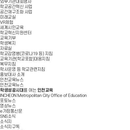
외부기관대회행사
학교공간혁신 사업
공간재구조화 사업
미래교실
VR체험
세계시민교육
학교혁신지원센터
교육기부
학생복지
자료실
학교감염병(코로나19 등) 지침
교육기관(학교포함)대응지침
복무지침
학사운영 등 학교관련지침
홍보대사 소개
인천교육뉴스
인천교육뉴스
학생성공시대
를 여는
인천교육
INCHEON Metropolitan City Office of Education
포토뉴스
영상뉴스
e가정통신문
SNS소식
소식지
소식지구독