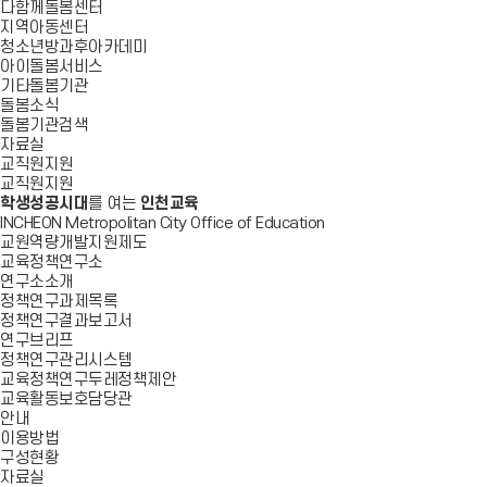
다함께돌봄센터
지역아동센터
청소년방과후아카데미
아이돌봄서비스
기타돌봄기관
돌봄소식
돌봄기관검색
자료실
교직원지원
교직원지원
학생성공시대
를 여는
인천교육
INCHEON Metropolitan City Office of Education
교원역량개발지원제도
교육정책연구소
연구소소개
정책연구과제목록
정책연구결과보고서
연구브리프
정책연구관리시스템
교육정책연구두레정책제안
교육활동보호담당관
안내
이용방법
구성현황
자료실