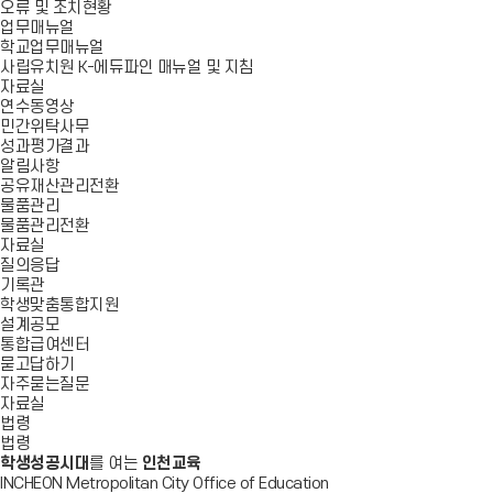
오류 및 조치현황
업무매뉴얼
학교업무매뉴얼
사립유치원 K-에듀파인 매뉴얼 및 지침
자료실
연수동영상
민간위탁사무
성과평가결과
알림사항
공유재산관리전환
물품관리
물품관리전환
자료실
질의응답
기록관
학생맞춤통합지원
설계공모
통합급여센터
묻고답하기
자주묻는질문
자료실
법령
법령
학생성공시대
를 여는
인천교육
INCHEON Metropolitan City Office of Education