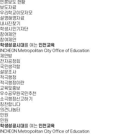
언론보도 현황
보도자료
우리학교이모저모
설명해명자료
내사진찾기
학생시민기자단
참여제안
참여제안
학생성공시대
를 여는
인천교육
INCHEON Metropolitan City Office of Education
제안방
전자공청회
국민생각함
설문조사
적극행정
적극행정이란
교육및홍보
우수공무원국민추천
소극행정신고하기
칭찬합니다
의견나눔터
민원
민원
학생성공시대
를 여는
인천교육
INCHEON Metropolitan City Office of Education