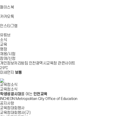
기
기
기
로
가
바
페이스북
기
로
가
바
카카오톡
기
로
가
바
인스타그램
기
로
바
가
유튜브
로
기
소식
가
교육
기
행정
채용/시험
참여/신청
개인정보처리방침
인천광역시교육청
관련사이트
29
℃
미세먼지
보통
교육청소식
교육청소식
학생성공시대
를 여는
인천교육
INCHEON Metropolitan City Office of Education
공지사항
교육청대회행사
교육청대회행사(구)