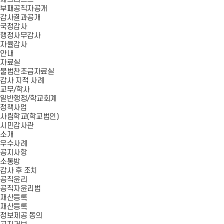
부패공직자공개
감사결과공개
국정감사
행정사무감사
자율감사
안내
자료실
불법찬조금자료실
감사 지적 사례
교무/학사
일반행정/학교회계
정책사업
사립학교(학교법인)
시민감사관
소개
우수사례
공지사항
소통방
감사 후 조치
공직윤리
공직자윤리법
재산등록
재산등록
정보제공 동의