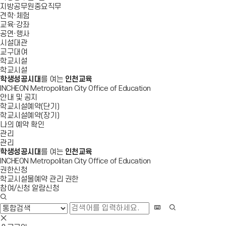
지방공무원중요직무
견학·체험
교육·강좌
공연·행사
시설대관
교구대여
학교시설
학교시설
학생성공시대
를 여는
인천교육
INCHEON Metropolitan City Office of Education
안내 및 공지
학교시설예약(단기)
학교시설예약(장기)
나의 예약 확인
관리
관리
학생성공시대
를 여는
인천교육
INCHEON Metropolitan City Office of Education
권한신청
학교시설물예약 관리 권한
참여/신청 알람신청
검
색
화
검
창
상
색
검
열
키