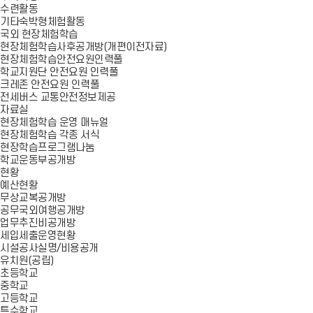
수련활동
기타숙박형체험활동
국외 현장체험학습
현장체험학습사후공개방(개편이전자료)
현장체험학습안전요원인력풀
학교지원단 안전요원 인력풀
크레존 안전요원 인력풀
전세버스 교통안전정보제공
자료실
현장체험학습 운영 매뉴얼
현장체험학습 각종 서식
현장학습프로그램나눔
학교운동부공개방
현황
예산현황
무상교복공개방
공무국외여행공개방
업무추진비공개방
세입세출운영현황
시설공사실명/비용공개
유치원(공립)
초등학교
중학교
고등학교
특수학교