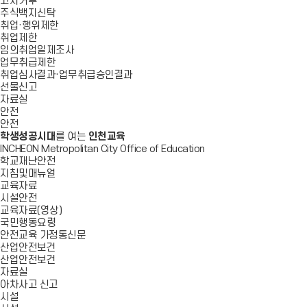
고지거부
주식백지신탁
취업·행위제한
취업제한
임의취업일제조사
업무취급제한
취업심사결과·업무취급승인결과
선물신고
자료실
안전
안전
학생성공시대
를 여는
인천교육
INCHEON Metropolitan City Office of Education
학교재난안전
지침및매뉴얼
교육자료
시설안전
교육자료(영상)
국민행동요령
안전교육 가정통신문
산업안전보건
산업안전보건
자료실
아차사고 신고
시설