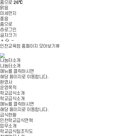
홈으로
26℃
맑음
미세먼지
좋음
홈으로
로그인
글자크기
글
새
글
자
로
자
인천교육청 홈페이지
모아보기
확
고
축
대
침
소
나눔터소개
나눔터소개
메뉴를 클릭하시면
해당 페이지로 이동합니다.
환영사
운영목적
학교급식소개
학교급식소개
메뉴를 클릭하시면
해당 페이지로 이동합니다.
급식현황
인천학교급식연혁
업무소개
학교급식팀조직도