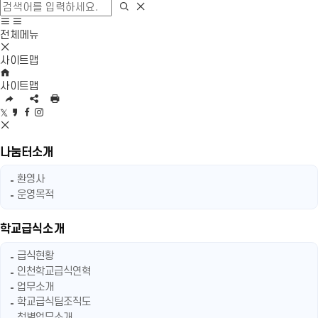
색
검
검
창
색
색
사
모
열
영
이
바
전체메뉴
기
역
모
트
일
닫
바
맵
메
사이트맵
기
일
이
H
뉴
메
동
O
열
사이트맵
뉴
M
기
U
S
인
닫
E
R
N
쇄
트
카
페
인
기
L
S
위
S
카
이
스
복
공
터
N
오
스
타
사
유
공
S
스
북
그
나눔터소개
영
유
공
토
공
램
역
유
리
유
공
환영사
펼
영
공
유
운영목적
치
역
유
기
닫
기
학교급식소개
급식현황
인천학교급식연혁
업무소개
학교급식팀조직도
청별업무소개