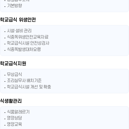
기본방향
학교급식 위생안전
시설·설비 관리
식중독위생안전교육자료
학교급식시설 안전성검사
식중독발생대처요령
학교급식지원
무상급식
조리실무사 배치기준
학교급식시설 개선 및 확충
식생활관리
식품알레르기
영양상담
영양교육