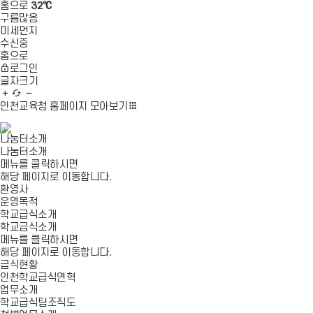
홈으로
32℃
구름많음
미세먼지
수신중
홈으로
로그인
글자크기
글
새
글
자
로
자
인천교육청 홈페이지
모아보기
확
고
축
대
침
소
나눔터소개
나눔터소개
메뉴를 클릭하시면
해당 페이지로 이동합니다.
환영사
운영목적
학교급식소개
학교급식소개
메뉴를 클릭하시면
해당 페이지로 이동합니다.
급식현황
인천학교급식연혁
업무소개
학교급식팀조직도