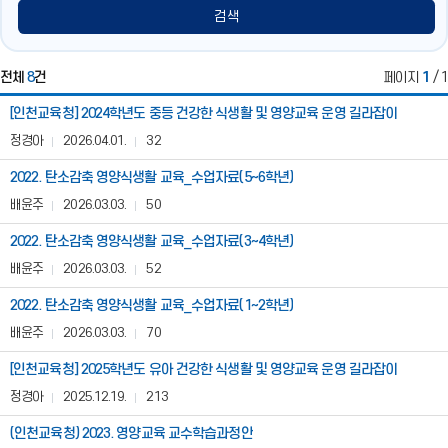
기
닫
검색
기
전체
8
건
페이지
1
/ 1
영
[인천교육청] 2024학년도 중등 건강한 식생활 및 영양교육 운영 길라잡이
양
교
정경아
2026.04.01.
32
육
자
2022. 탄소감축 영양식생활 교육_수업자료(5~6학년)
료
배윤주
2026.03.03.
50
실
(교
2022. 탄소감축 영양식생활 교육_수업자료(3~4학년)
직
원)
배윤주
2026.03.03.
52
게
시
2022. 탄소감축 영양식생활 교육_수업자료(1~2학년)
판
배윤주
2026.03.03.
70
은
번
[인천교육청] 2025학년도 유아 건강한 식생활 및 영양교육 운영 길라잡이
호,
제
정경아
2025.12.19.
213
목,
작
(인천교육청) 2023. 영양교육 교수학습과정안
성