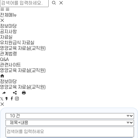
색
검
검
창
색
색
사
모
열
영
이
바
전체메뉴
기
역
모
트
일
닫
바
맵
메
정보마당
기
일
이
뉴
공지사항
메
동
열
자료실
뉴
기
유치원급식 자료실
닫
영양교육 자료실(교직원)
기
관계법령
Q&A
관련사이트
영양교육 자료실(교직원)
H
O
정보마당
M
영양교육 자료실(교직원)
E
U
S
인
R
N
쇄
트
카
페
인
L
S
위
S
카
이
스
복
공
터
N
오
스
타
사
유
공
S
스
북
그
영
유
공
토
공
램
역
유
리
유
공
펼
영
공
유
치
역
유