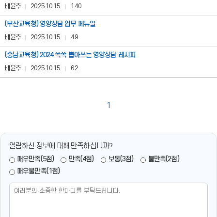
배윤주
2025.10.15.
140
자,
등
(부산교육청) 영양상담 업무 메뉴얼
록
일,
배윤주
2025.10.15.
49
조
회,
(충남교육청) 2024 쏙쏙 뽑아쓰는 영양상담 레시피
첨
부
배윤주
2025.10.15.
62
파
일
정
보
1
를
제
공
합
열람하신 정보에 대해 만족하십니까?
니
다.
매우만족(5점)
만족(4점)
보통(3점)
불만족(2점)
매우불만족(1점)