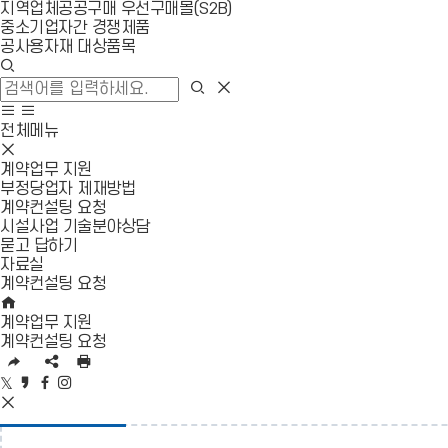
지역업체공공구매 우선구매몰(S2B)
중소기업자간 경쟁제품
공사용자재 대상품목
검
색
검
검
창
색
색
사
모
열
영
이
바
전체메뉴
기
역
트
일
모
닫
맵
메
바
계약업무 지원
기
이
뉴
일
부정당업자 제재방법
동
열
메
계약컨설팅 요청
기
뉴
시설사업 기술분야상담
닫
묻고 답하기
기
자료실
계약컨설팅 요청
HOME
계약업무 지원
계약컨설팅 요청
URL
SNS
인
복
공
쇄
트
카
페
인
사
유
위
카
이
스
SNS
영
터
오
스
타
공
역
공
스
북
그
유