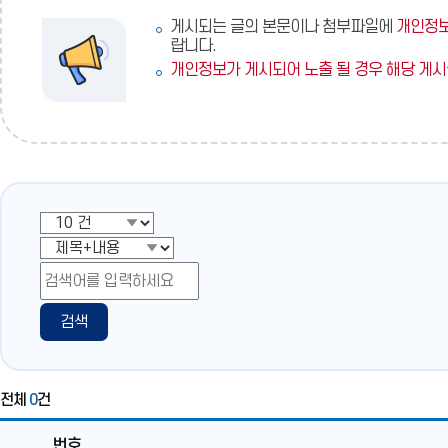
펼
유
토
공
램
영
치
게시되는 글의 본문이나 첨부파일에
개인정보
리
유
공
역
기
랍니다.
공
유
닫
유
기
개인정보가 게시되어 노출 될 경우 해당 게시
검색
전체
0
건
번호