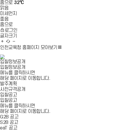
홈으로
32℃
맑음
미세먼지
좋음
홈으로
로그인
글자크기
글
새
글
자
로
자
인천교육청 홈페이지
모아보기
확
고
축
대
침
소
입찰정보공개
입찰정보공개
메뉴를 클릭하시면
해당 페이지로 이동합니다.
발주계획
사전규격공개
입찰공고
입찰공고
메뉴를 클릭하시면
해당 페이지로 이동합니다.
G2B 공고
S2B 공고
eaT 공고