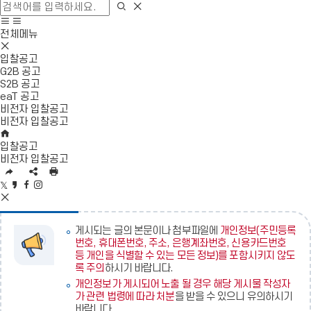
색
검
검
창
색
색
사
모
열
영
이
바
전체메뉴
기
역
모
트
일
닫
바
맵
메
입찰공고
기
일
이
뉴
G2B 공고
메
동
열
S2B 공고
뉴
기
eaT 공고
닫
비전자 입찰공고
기
비전자 입찰공고
H
O
입찰공고
M
비전자 입찰공고
E
U
S
인
R
N
쇄
트
카
페
인
L
S
위
S
카
이
스
복
공
터
N
오
스
타
사
유
공
S
스
북
그
게시되는 글의 본문이나 첨부파일에
개인정보(주민등록
영
유
공
토
공
램
번호, 휴대폰번호, 주소, 은행계좌번호, 신용카드번호
역
유
리
유
공
등 개인을 식별할 수 있는 모든 정보)를 포함시키지 않도
펼
영
공
유
록 주의
하시기 바랍니다.
치
역
유
개인정보가 게시되어 노출 될 경우 해당 게시물 작성자
기
닫
가 관련 법령에 따라 처분
을 받을 수 있으니 유의하시기
기
바랍니다.