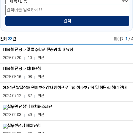
역
유
리
유
공
펼
영
공
유
치
역
유
기
닫
검색
기
전체
33
건
페이지
1
/ 4
자
대학형 전공과 및 특수학교 전공과 확대 요청
유
게
2026.07.20.
10
의견
시
판
대학형 전공과 확대요청
게
2025.05.16.
98
의견
시
판
2024년 발달장애 원예보조강사 양성프로그램 성과보고회 및 창단식 참여 안내
은
번
2024.07.12.
67
의견
호,
제
실무원 선생님 배치해주세요
목,
2023.09.03.
49
의견
등
록
실무선생님 배치요청
일,
조