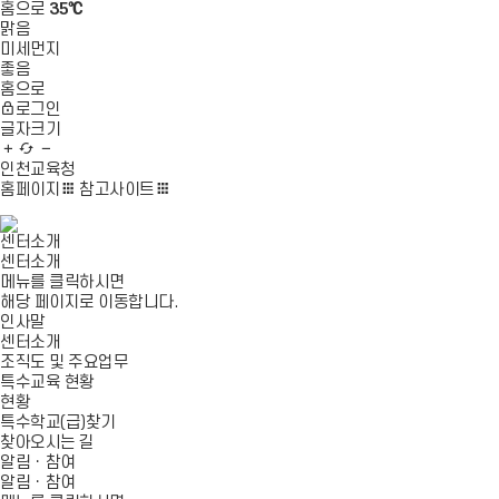
홈으로
35℃
맑음
미세먼지
좋음
홈으로
로그인
글자크기
글
새
글
자
로
자
인천교육청
확
고
축
홈페이지
참고사이트
대
침
소
센터소개
센터소개
메뉴를 클릭하시면
해당 페이지로 이동합니다.
인사말
센터소개
조직도 및 주요업무
특수교육 현황
현황
특수학교(급)찾기
찾아오시는 길
알림ㆍ참여
알림ㆍ참여