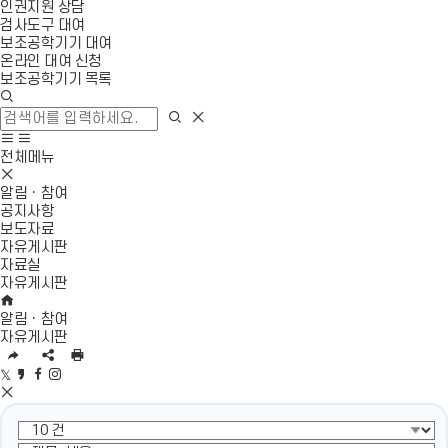
인권지원 상담
검사도구 대여
보조공학기기 대여
온라인 대여 신청
보조공학기기 목록
검
색
검
검
창
색
색
사
모
열
영
이
바
전체메뉴
기
역
모
트
일
닫
바
맵
메
알림ㆍ참여
기
일
이
뉴
공지사항
메
동
열
보도자료
뉴
기
자유게시판
닫
자료실
기
자유게시판
H
O
알림ㆍ참여
M
자유게시판
E
U
S
인
R
N
쇄
트
카
페
인
L
S
위
S
카
이
스
복
공
터
N
오
스
타
사
유
공
S
스
북
그
영
유
공
토
공
램