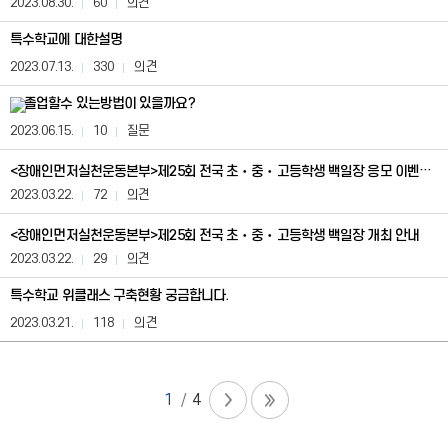
2023.08.30.
60
의견
회
수,
특수학교에 대한설명
분
2023.07.13.
330
의견
류
정
졸업할수 있는방법이 있을까요?
보
를
2023.06.15.
10
질문
제
공
<장애인먼저실천운동본부>제25회 전국 초‧중‧고등학생 백일장 응모 이벤트 안내
합
니
2023.03.22.
72
의견
다.
<장애인먼저실천운동본부>제25회 전국 초‧중‧고등학생 백일장 개최 안내
2023.03.22.
29
의견
특수학교 위클래스 구축현황 궁금합니다.
2023.03.21.
118
의견
1
4