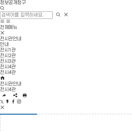
정보공개청구
검
색
검
검
창
색
색
사
모
열
영
이
바
전체메뉴
기
역
트
일
모
닫
맵
메
바
전시관안내
기
이
뉴
일
안내
동
열
메
전시1관
기
뉴
전시2관
닫
전시3관
기
전시4관
전시4관
HOME
전시관안내
전시4관
URL
SNS
인
복
공
쇄
트
카
페
인
사
유
위
카
이
스
SNS
영
터
오
스
타
공
역
공
스
북
그
유
펼
유
토
공
램
영
치
리
유
공
역