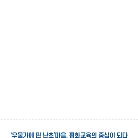
‘우물가에 핀 난초’마을, 평화교육의 중심이 되다