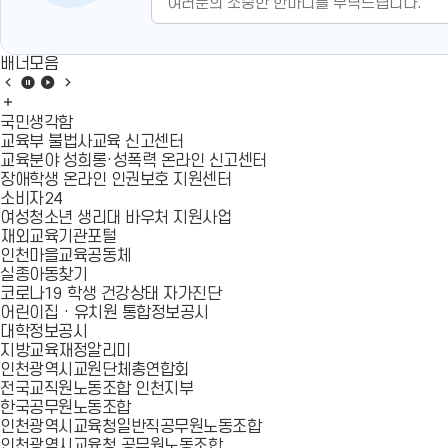
배너모음
배
배
배
배
너
너
너
너
배
모
모
모
모
너
국민생각함
음
음
음
음
모
교육부 불법사교육 신고센터
이
정
재
다
음
교육분야 성희롱·성폭력 온라인 신고센터
전
지
생
음
더
장애학생 온라인 인권보호 지원센터
슬
슬
보
소비자24
라
라
기
여성청소년 생리대 바우처 지원사업
이
이
재외교육기관포털
드
드
인천마을교육공동체
실종아동찾기
코로나19 학생 건강상태 자가진단
어린이집 · 유치원 통합정보공시
대학정보공시
지방교육재정알리미
인천광역시교원단체총연합회
전국교직원노동조합 인천지부
한국공무원노동조합
인천광역시교육청일반직공무원노동조합
인천광역시교육청 공무원노동조합