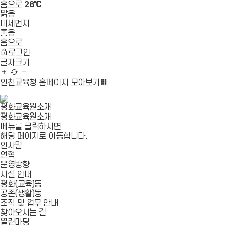
홈으로
28℃
맑음
미세먼지
좋음
홈으로
로그인
글자크기
글
새
글
자
로
자
인천교육청 홈페이지
모아보기
확
고
축
대
침
소
평화교육원소개
평화교육원소개
메뉴를 클릭하시면
해당 페이지로 이동합니다.
인사말
연혁
운영방향
시설 안내
평화(교육)동
공존(생활)동
조직 및 업무 안내
찾아오시는 길
열린마당