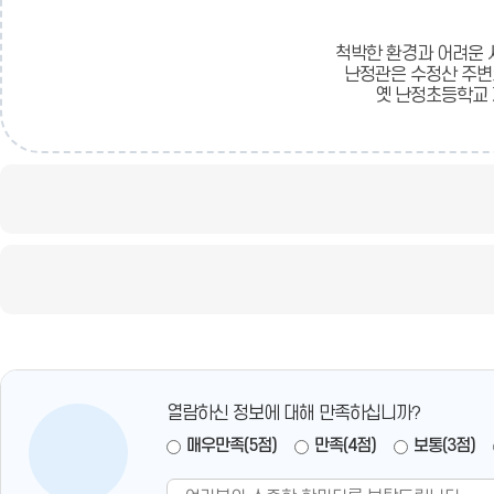
기
공
유
닫
유
기
척박한 환경과 어려운 
난정관은 수정산 주변의
옛 난정초등학교 
열람하신 정보에 대해 만족하십니까?
매우만족(5점)
만족(4점)
보통(3점)