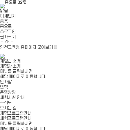
홈으로
32℃
맑음
미세먼지
좋음
홈으로
로그인
글자크기
글
새
글
자
로
자
인천교육청 홈페이지
모아보기
확
고
축
대
침
소
체험관 소개
체험관 소개
메뉴를 클릭하시면
해당 페이지로 이동합니다.
인사말
연혁
운영방향
체험시설 안내
조직도
오시는 길
체험프로그램안내
체험프로그램안내
메뉴를 클릭하시면
해당 페이지로 이동합니다.