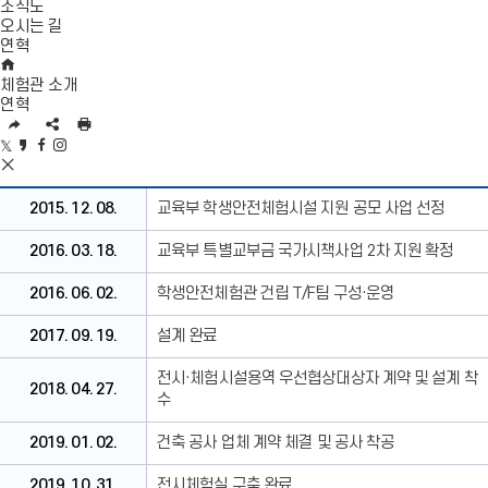
기
조직도
오시는 길
연혁
H
O
체험관 소개
M
연혁
E
U
S
인
R
N
쇄
트
카
페
인
L
S
위
S
카
이
스
복
공
터
N
오
스
타
연
사
유
공
S
스
북
그
2015. 12. 08.
교육부 학생안전체험시설 지원 공모 사업 선정
혁
영
유
공
토
공
램
역
유
리
유
공
2016. 03. 18.
교육부 특별교부금 국가시책사업 2차 지원 확정
펼
영
공
유
치
역
유
2016. 06. 02.
학생안전체험관 건립 T/F팀 구성·운영
기
닫
기
2017. 09. 19.
설계 완료
전시·체험시설용역 우선협상대상자 계약 및 설계 착
2018. 04. 27.
수
2019. 01. 02.
건축 공사 업체 계약 체결 및 공사 착공
2019. 10. 31.
전시체험실 구축 완료