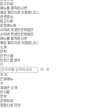
참고자료
메뉴를 클릭하시면
해당 페이지로 이동합니다.
관련영상
참고자료
운영매뉴얼
사이버 학생안전체험관
사이버 학생안전체험관
메뉴를 클릭하시면
해당 페이지로 이동합니다.
소개
연혁
안전스쿨
안전스쿨 설치
검
색
검
검
창
색
색
사
모
열
영
이
바
전체메뉴
기
역
모
트
일
닫
바
맵
메
체험관 소개
기
일
이
뉴
인사말
메
동
열
연혁
뉴
기
운영방향
닫
체험시설 안내