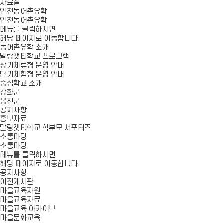
자료실
인천농어촌유학
인천농어촌유학
메뉴를 클릭하시면
해당 페이지로 이동합니다.
농어촌유학 소개
말랑갯티학교 프로그램
장기체류형 운영 안내
단기체험형 운영 안내
중심학교 소개
강화군
옹진군
공지사항
홍보자료
말랑갯티학교 학부모 서포터즈
소통마당
소통마당
메뉴를 클릭하시면
해당 페이지로 이동합니다.
공지사항
이전게시판
마을교육자원
마을교육자료
마을교육 아카이브
마을문화교육