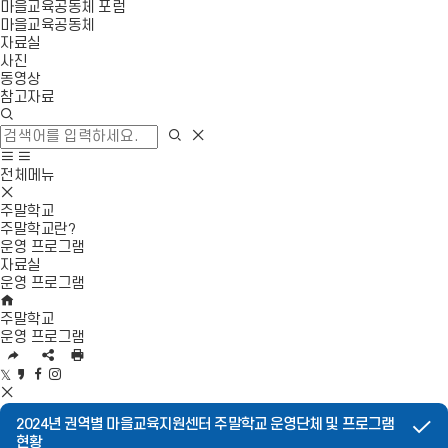
마을교육공동체 포럼
마을교육공동체
자료실
사진
동영상
참고자료
검
색
검
검
창
색
색
사
모
열
영
이
바
전체메뉴
기
역
모
트
일
닫
바
맵
메
주말학교
기
일
이
뉴
주말학교란?
메
동
열
운영 프로그램
뉴
기
자료실
닫
운영 프로그램
기
H
O
주말학교
M
운영 프로그램
E
U
S
인
R
N
쇄
트
카
페
인
L
S
위
S
카
이
스
복
공
터
N
오
스
타
2024년 권역별 마을교육지원센터 주말학교 운영단체 및 프로그램
사
유
공
S
스
북
그
현황
영
유
공
토
공
램