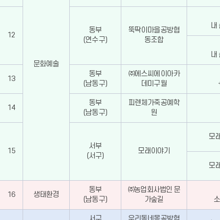
내
동부
뚝딱이마을공방협
12
(연수구)
동조합
내
문화예술
동부
㈜에스씨에이아카
13
(남동구)
데미구월
동부
피렌체가죽공예학
14
(남동구)
원
모래
서부
15
모래이야기
(서구)
모래
동부
㈜농업회사법인 문
16
생태환경
(남동구)
가숲길
소
서구
우리동네목공방협