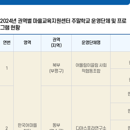
역
유
리
유
공
펼
영
공
유
치
역
유
기
닫
2024년 권역별 마을교육지원센터 주말학교 운영단체 및 프로
기
그램 현황
권역
연번
영역
운영단체명
(지역)
2
0
북부
어울림이끌림 사회
2
1
(부평구)
적협동조합
4
년
권
역
별
마
을
교
육
지
한국어마을
동부
2
디아스포라연구소
원