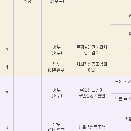
학당
(연수구)
센
터
주
말
학
교
운
영
서부
불휘깊은한문화재
3
단
(서구)
한지킴이
체
및
남부
사회적협동조합피
4
프
(미추홀구)
어나
로
그
드론 국가
램
서부
㈜디앤드에이
5
현
(서구)
무인항공기술원
드론 국가
황
게임
남부
6
채울샘협동조합
(미추홀구)