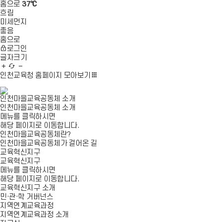
홈으로
37℃
흐림
미세먼지
좋음
홈으로
로그인
글자크기
글
새
글
자
로
자
인천교육청 홈페이지
모아보기
확
고
축
대
침
소
인천마을교육공동체 소개
인천마을교육공동체 소개
메뉴를 클릭하시면
해당 페이지로 이동합니다.
인천마을교육공동체란?
인천마을교육공동체가 걸어온 길
교육혁신지구
교육혁신지구
메뉴를 클릭하시면
해당 페이지로 이동합니다.
교육혁신지구 소개
민·관·학 거버넌스
지역연계교육과정
지역연계교육과정 소개