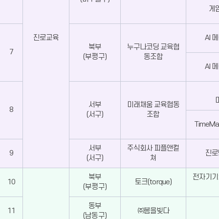
게임
진로교육
AI 
북부
누구나코딩 교육협
7
(부평구)
동조합
AI 
서부
미래채움 교육협동
8
(서구)
조합
TimeM
서부
주식회사 피플앤컬
9
진로
(서구)
쳐
북부
전자기기
10
토크(torque)
(부평구)
동부
11
㈜봄을빚다
(남동구)