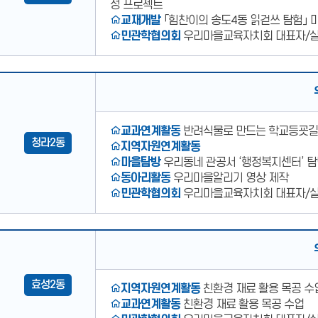
성 프로젝트
교재개발
「힘찬이의 송도4동 읽걷쓰 탐험」 
민관학협의회
우리마을교육자치회 대표자/
우리마을교육자치회
청라
2동
운영대표사례
교과연계활동
반려식물로 만드는 학교등굣길
청라2동
지역자원연계활동
마을탐방
우리동네 관공서 ‘행정복지센터’ 
동아리활동
우리마을알리기 영상 제작
민관학협의회
우리마을교육자치회 대표자/
우리마을교육자치회
효성
2동
효성2동
운영대표사례
지역자원연계활동
친환경 재료 활용 목공 수
교과연계활동
친환경 재료 활용 목공 수업