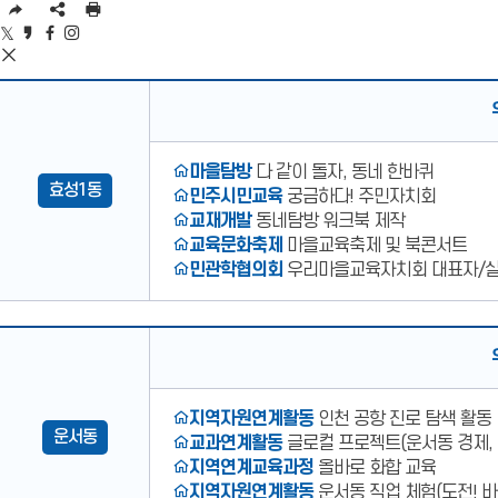
URL
SNS
인
복
공
쇄
트
카
페
인
사
유
위
카
이
스
SNS
영
터
오
스
타
공
우리마을교육자치회
역
공
스
북
그
유
펼
유
토
공
램
효성
영
치
리
유
공
역
1동
기
공
유
닫
운영대표사례
마을탐방
다 같이 돌자, 동네 한바퀴
유
기
효성1동
민주시민교육
궁금하다! 주민자치회
교재개발
동네탐방 워크북 제작
교육문화축제
마을교육축제 및 북콘서트
민관학협의회
우리마을교육자치회 대표자/
우리마을교육자치회
운서동
운영대표사례
지역자원연계활동
인천 공항 진로 탐색 활동
운서동
교과연계활동
글로컬 프로젝트(운서동 경제,
지역연계교육과정
올바로 화합 교육
지역자원연계활동
운서동 직업 체험(도전! 