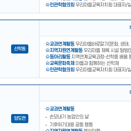
민관학협의회
우리마을교육자치회 대표자/
우리마을교육자치회
선학동
운영대표사례
교과연계활동
우리마을바로알기(문화, 생태, 
선학동
지역자원연계활동
우리마을 체육 시설 탐방(
동아리활동
지역연계교육과정-선학중 배움 
교육문화축제
마을과 함께하는 선학제
민관학협의회
우리마을교육자치회 대표자/
우리마을교육자치회
양도면
운영대표사례
교과연계활동
손모내기 농업인의 날
양도면
기후위기대응 공동 행동