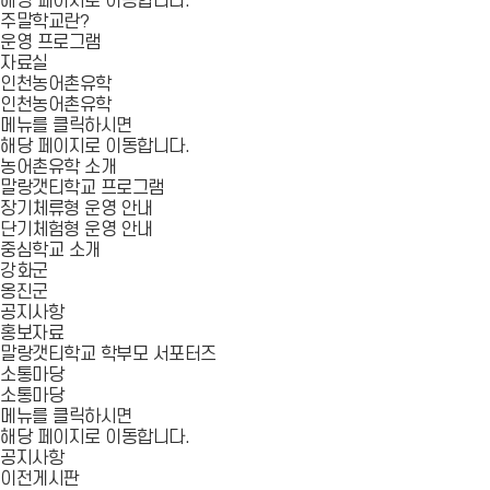
해당 페이지로 이동합니다.
주말학교란?
운영 프로그램
자료실
인천농어촌유학
인천농어촌유학
메뉴를 클릭하시면
해당 페이지로 이동합니다.
농어촌유학 소개
말랑갯티학교 프로그램
장기체류형 운영 안내
단기체험형 운영 안내
중심학교 소개
강화군
옹진군
공지사항
홍보자료
말랑갯티학교 학부모 서포터즈
소통마당
소통마당
메뉴를 클릭하시면
해당 페이지로 이동합니다.
공지사항
이전게시판