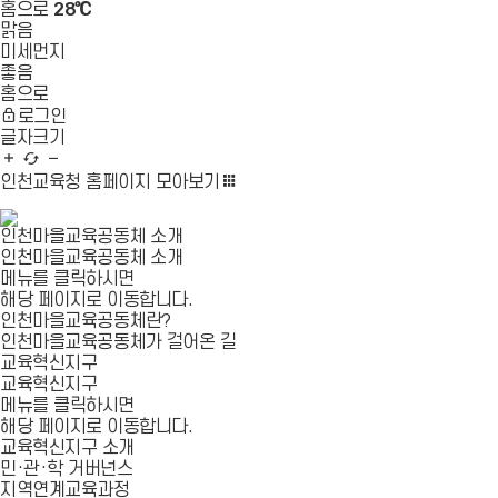
홈으로
28℃
맑음
미세먼지
좋음
홈으로
로그인
글자크기
글
새
글
자
로
자
인천교육청 홈페이지
모아보기
확
고
축
대
침
소
인천마을교육공동체 소개
인천마을교육공동체 소개
메뉴를 클릭하시면
해당 페이지로 이동합니다.
인천마을교육공동체란?
인천마을교육공동체가 걸어온 길
교육혁신지구
교육혁신지구
메뉴를 클릭하시면
해당 페이지로 이동합니다.
교육혁신지구 소개
민·관·학 거버넌스
지역연계교육과정