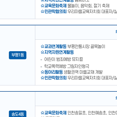
지역자원연계활동
봄씨마켓
교육문화축제
물놀이, 음악회, 절기 축제
민관학협의회
우리마을교육자치회 대표자/
우리마을교육자치회
부평
1동
운영대표사례
교과연계활동
부평전통시장 골목놀이
지역자원연계활동
부평1동
어린이 범죄예방 뮤지컬
학교폭력예방 그림자인형극
동아리활동
생활권역 마을교재 개발
민관학협의회
우리마을교육자치회 대표자/
우리마을교육자치회
송도
4동
운영대표사례
교육문화축제
인천송일초, 인천예송초, 인천예
송도4동