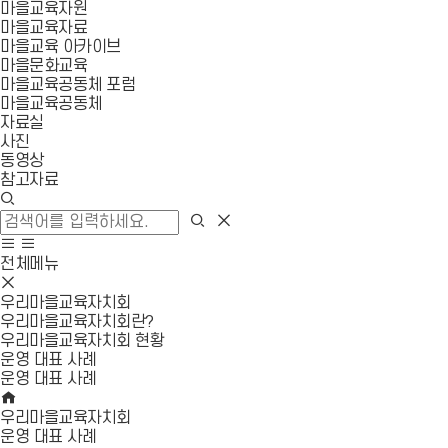
마을교육자원
마을교육자료
마을교육 아카이브
마을문화교육
마을교육공동체 포럼
마을교육공동체
자료실
사진
동영상
참고자료
검
색
검
검
창
색
색
사
모
열
영
이
바
전체메뉴
기
역
트
일
모
닫
맵
메
바
우리마을교육자치회
기
이
뉴
일
우리마을교육자치회란?
동
열
메
우리마을교육자치회 현황
기
뉴
운영 대표 사례
닫
운영 대표 사례
기
HOME
우리마을교육자치회
운영 대표 사례