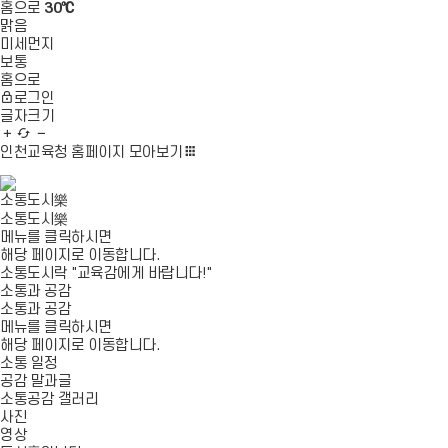
홈으로
30℃
맑음
미세먼지
보통
홈으로
로그인
글자크기
글
새
글
자
로
자
인천교육청 홈페이지
모아보기
확
고
축
대
침
소
소통도시樂
소통도시樂
메뉴를 클릭하시면
해당 페이지로 이동합니다.
소통도시락 "교육감에게 바랍니다!"
소통과 공감
소통과 공감
메뉴를 클릭하시면
해당 페이지로 이동합니다.
소통 일정
공감 말과글
소통공감 갤러리
사진
영상