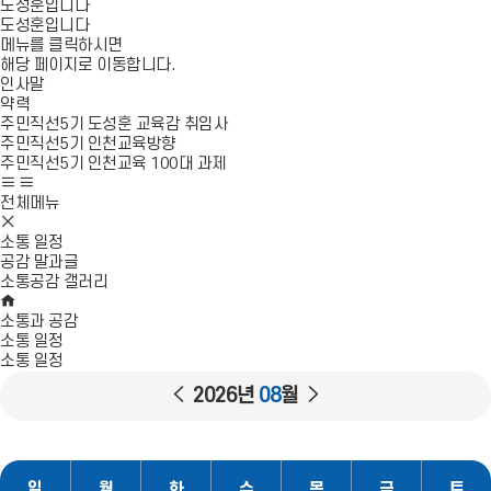
도성훈입니다
도성훈입니다
메뉴를 클릭하시면
해당 페이지로 이동합니다.
인사말
약력
주민직선5기 도성훈 교육감 취임사
주민직선5기 인천교육방향
주민직선5기 인천교육 100대 과제
사
모
이
바
전체메뉴
모
트
일
바
맵
메
소통 일정
일
이
뉴
공감 말과글
메
동
열
소통공감 갤러리
뉴
H
기
닫
O
소통과 공감
기
M
소통 일정
E
소통 일정
이
다
2026년
08
월
전
음
일
정
일
월
화
수
목
금
토