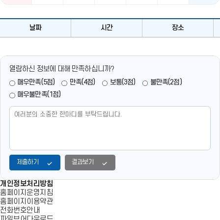
다
날짜
시간
장소
누
리
날
짜
열람하신 정보에 대해 만족하십니까?
별
대
매우만족(5점)
만족(4점)
보통(3점)
불만족(2점)
관
매우불만족(1점)
일
정
테
이
블
제출하기
결과보기
개인정보처리방침
홈페이지운영지침
홈페이지이용약관
전화번호안내
파일뷰어다운로드