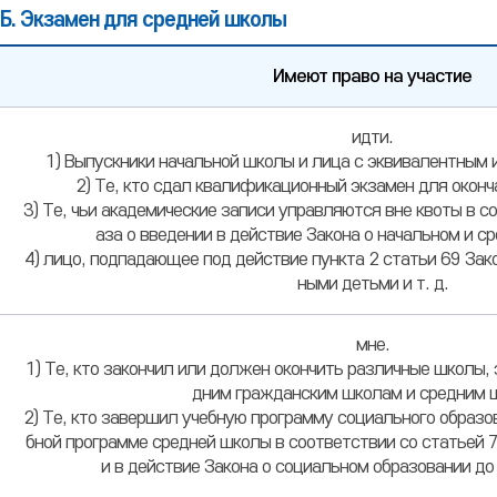
Б. Экзамен для средней школы
Имеют право на участие
Квалификация
идти.
для
1) Выпускники начальной школы и лица с эквивалентным
сдачи
2) Те, кто сдал квалификационный экзамен для окон
выпускного
3) Те, чьи академические записи управляются вне квоты в с
квалификационного
аза о введении в действие Закона о начальном и с
экзамена
4) лицо, подпадающее под действие пункта 2 статьи 69 За
в
ными детьми и т. д.
средней
школе,
предметы,
мне.
которые
1) Те, кто закончил или должен окончить различные школы,
необходимо
дним гражданским школам и средним 
сдавать
2) Те, кто завершил учебную программу социального образ
бной программе средней школы в соответствии со статьей 7,
и в действие Закона о социальном образовании до 