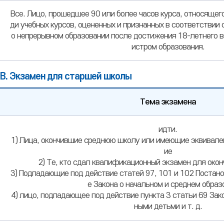
Все. Лицо, прошедшее 90 или более часов курса, относящего
ди учебных курсов, оцененных и признанных в соответствии 
о непрерывном образовании после достижения 18-летнего в
истром образования.
В. Экзамен для старшей школы
Тема экзамена
Требования
идти.
к
1) Лица, окончившие среднюю школу или имеющие эквивале
квалификационному
ие
экзамену
2) Те, кто сдал квалификационный экзамен для око
средней
3) Подпадающие под действие статей 97, 101 и 102 Постано
школы,
е Закона о начальном и среднем образ
испытуемые
4) лицо, подпадающее под действие пункта 3 статьи 69 За
ными детьми и т. д.