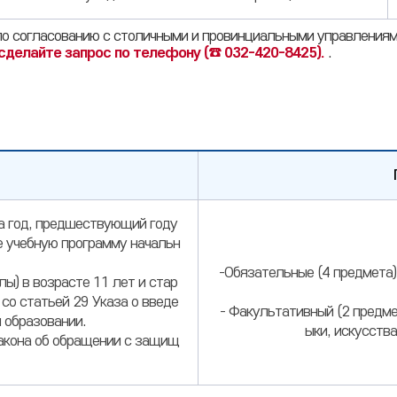
 по согласованию с столичными и провинциальными управления
 сделайте запрос по телефону (☎ 032-420-8425).
.
на год, предшествующий году
е учебную программу начальн
-Обязательные (4 предмета)
ы) в возрасте 11 лет и стар
со статьей 29 Указа о введе
- Факультативный (2 предме
 образовании.
ыки, искусства
Закона об обращении с защищ