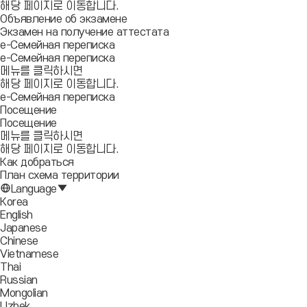
해당 페이지로 이동합니다.
Объявление об экзамене
Экзамен на получение аттестата
e-Семейная переписка
e-Семейная переписка
메뉴를 클릭하시면
해당 페이지로 이동합니다.
e-Семейная переписка
Посещение
Посещение
메뉴를 클릭하시면
해당 페이지로 이동합니다.
Как добраться
План схема территории
Language
Korea
English
Japanese
Chinese
Vietnamese
Thai
Russian
Mongolian
Uzbek