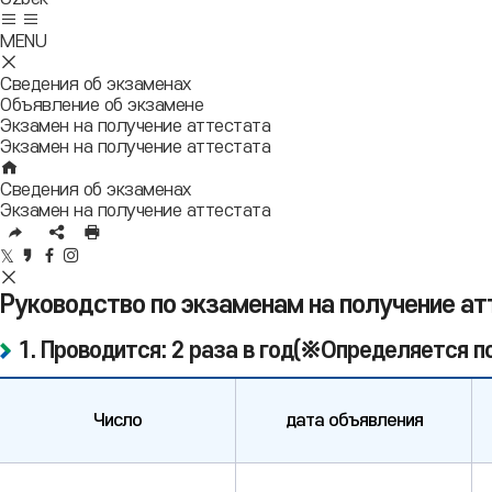
Move
Open
sitemap
mobile
MENU
menu
Close
mobile
Сведения об экзаменах
menu
Объявление об экзамене
Экзамен на получение аттестата
Экзамен на получение аттестата
HOME
Сведения об экзаменах
Экзамен на получение аттестата
URL
SNS
인
복
공
쇄
트
카
페
인
사
유
위
카
이
스
SNS
영
터
오
스
타
공
Руководство по экзаменам на получение ат
역
공
스
북
그
유
펼
유
토
공
램
영
1. Проводится: 2 раза в год(※Определяется п
치
리
유
공
역
기
공
유
닫
유
기
Число
дата объявления
Начальная