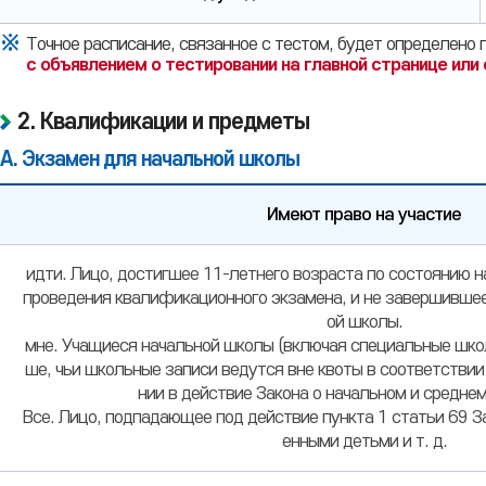
подачи
уведомления
заявления,
Точное расписание, связанное с тестом, будет определено
дата
с объявлением о тестировании на главной странице или
тестирования,
дата
2. Квалификации и предметы
принятия
решения,
А. Экзамен для начальной школы
способ
уведомления
Имеют право на участие
Требования
идти. Лицо, достигшее 11-летнего возраста по состоянию 
к
проведения квалификационного экзамена, и не завершивше
элементарному
ой школы.
квалификационному
мне. Учащиеся начальной школы (включая специальные школ
экзамену,
ше, чьи школьные записи ведутся вне квоты в соответствии 
сдаваемые
нии в действие Закона о начальном и среднем
предметы
Все. Лицо, подпадающее под действие пункта 1 статьи 69 
енными детьми и т. д.