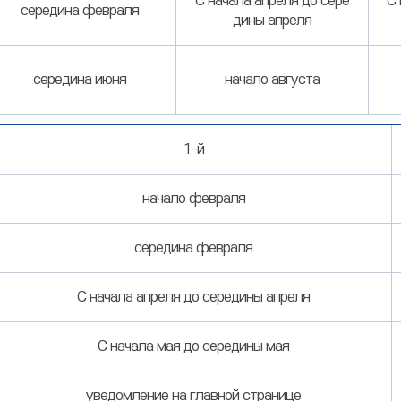
С начала апреля до сере
С 
середина февраля
дины апреля
середина июня
начало августа
1-й
начало февраля
середина февраля
С начала апреля до середины апреля
С начала мая до середины мая
уведомление на главной странице