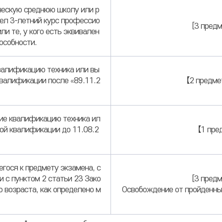
ическую среднюю школу или р
шел 3-летний курс профессио
[3 предм
и те, у кого есть эквивален
особности.
валификацию техника или вы
квалификации после «89.11.2
【2 предме
ие квалификацию техника ил
кой квалификации до 11.08.2
【1 пре
гося к предмету экзамена, с
и с пунктом 2 статьи 23 Зако
[3 предм
 возраста, как определено м
Освобождение от пройденных 