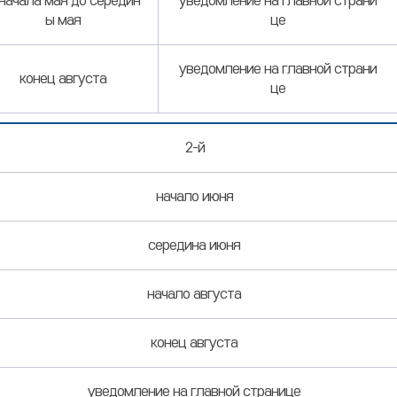
начала мая до середин
уведомление на главной страни
ы мая
це
уведомление на главной страни
конец августа
це
2-й
начало июня
середина июня
начало августа
конец августа
уведомление на главной странице