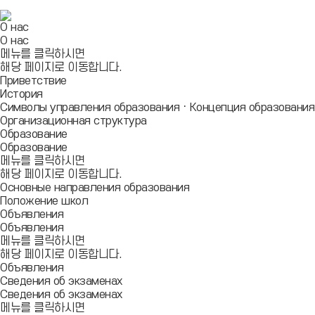
О нас
О нас
메뉴를 클릭하시면
해당 페이지로 이동합니다.
Приветствие
История
Символы управления образованияㆍКонцепция образовани
Организационная структура
Образование
Образование
메뉴를 클릭하시면
해당 페이지로 이동합니다.
Основные направления образования
Положение школ
Объявления
Объявления
메뉴를 클릭하시면
해당 페이지로 이동합니다.
Объявления
Сведения об экзаменах
Сведения об экзаменах
메뉴를 클릭하시면