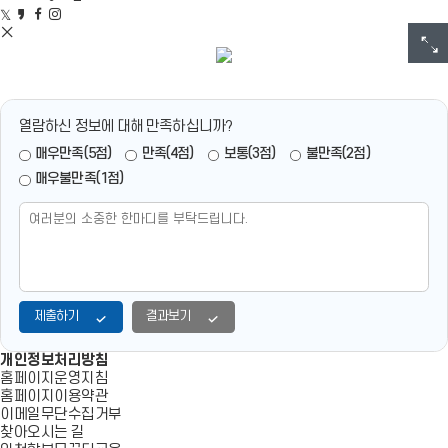
R
N
쇄
트
카
페
인
L
S
위
S
카
이
스
복
공
터
N
오
스
타
사
유
공
S
스
북
그
인
영
유
공
토
공
램
천
역
유
리
유
공
학
펼
영
공
유
부
열람하신 정보에 대해 만족하십니까?
치
역
유
모
매우만족(5점)
만족(4점)
보통(3점)
불만족(2점)
기
닫
교
기
육
매우불만족(1점)
비
전
및
목
표
학
교
제출하기
결과보기
를
삶
으
개인정보처리방침
로!
홈페이지운영지침
일
홈페이지이용약관
상
이메일무단수집거부
을
찾아오시는 길