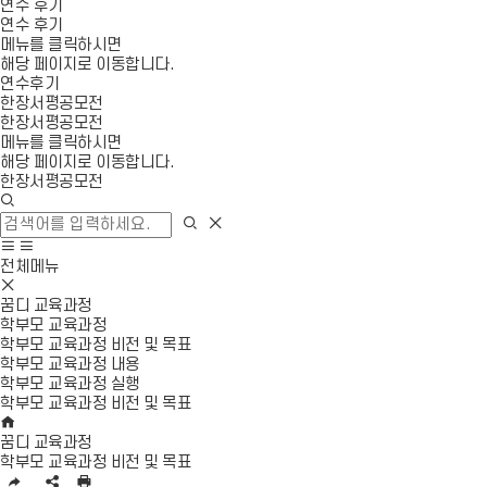
연수 후기
연수 후기
메뉴를 클릭하시면
해당 페이지로 이동합니다.
연수후기
한장서평공모전
한장서평공모전
메뉴를 클릭하시면
해당 페이지로 이동합니다.
한장서평공모전
검
색
검
검
창
색
색
사
모
열
영
이
바
전체메뉴
기
역
모
트
일
닫
바
맵
메
꿈디 교육과정
기
일
이
뉴
학부모 교육과정
메
동
열
학부모 교육과정 비전 및 목표
뉴
기
학부모 교육과정 내용
닫
학부모 교육과정 실행
기
학부모 교육과정 비전 및 목표
H
O
꿈디 교육과정
M
학부모 교육과정 비전 및 목표
E
U
S
인