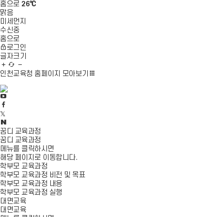
홈으로
26℃
맑음
미세먼지
수신중
홈으로
로그인
글자크기
글
새
글
자
로
자
인천교육청 홈페이지
모아보기
확
고
축
대
침
소
유
튜
페
트
브
이
위
바
스
블
터
로
북
로
꿈디 교육과정
바
가
바
그
꿈디 교육과정
로
기
로
바
메뉴를 클릭하시면
가
가
로
해당 페이지로 이동합니다.
기
기
가
학부모 교육과정
기
학부모 교육과정 비전 및 목표
학부모 교육과정 내용
학부모 교육과정 실행
대면교육
대면교육