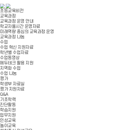
초등교육비전
교육과정
교육과정 운영 안내
학교자율시간 운영자료
미래역량 중심의 교육과정 운영
교육과정 나눔
수업
수업 혁신 지원자료
학년별 수업자료
수업동영상
에듀테크 활용 지원
지역화 수업
수업 나눔
평가
학생부 자료실
평가 지원자료
Q&A
기초학력
진단활동
학습지원
업무지원
인성교육
놀이교육