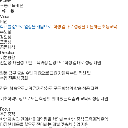
HOME
초등교육비전
현
인
재
쇄
Vision
페
비전
이
학교를 삶으로 일상을 배움으로,
학생 결대로 성장을 지원하는 초등교육
지
주도성
U
창의성
R
포용성
L
공동체성
복
Direction
사
기본방향
전문성·자율성 기반 교육과정 운영
으로 학생 결대로 성장 지원
질문·탐구 중심 수업 지원으로 교원 자율적
수업 혁신 및
수업 전문성
강화
진단, 학습으로서의 평가
강화로 모든 학생의 학습 성공 지원
기초학력보장
으로 모든 학생의 의미 있는 학습과 교육적 성장 지원
Focus
추진중점
학생의 삶과 연계한 미래역량을 함양하는 학생 중심 교육과정 운영
다양한 배움을 삶으로 전이하는 개별 맞춤형 수업 지원