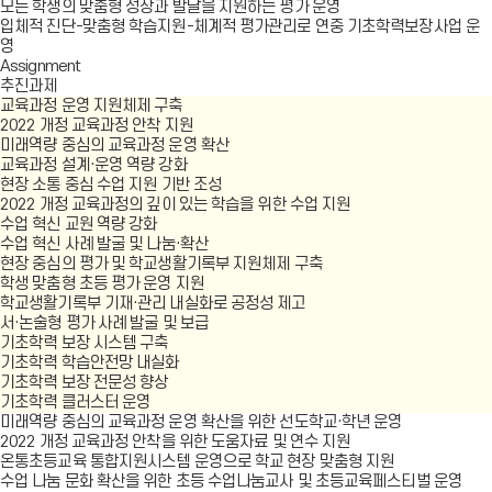
모든 학생의 맞춤형 성장과 발달을 지원하는 평가 운영
입체적 진단-맞춤형 학습지원-체계적 평가관리로 연중 기초학력보장사업 운
영
Assignment
추진과제
교육과정 운영 지원체제 구축
2022 개정 교육과정 안착 지원
미래역량 중심의 교육과정 운영 확산
교육과정 설계·운영 역량 강화
현장 소통 중심 수업 지원 기반 조성
2022 개정 교육과정의 깊이 있는 학습을 위한 수업 지원
수업 혁신 교원 역량 강화
수업 혁신 사례 발굴 및 나눔·확산
현장 중심의 평가 및 학교생활기록부 지원체제 구축
학생 맞춤형 초등 평가 운영 지원
학교생활기록부 기재·관리 내실화로 공정성 제고
서·논술형 평가 사례 발굴 및 보급
기초학력 보장 시스템 구축
기초학력 학습안전망 내실화
기초학력 보장 전문성 향상
기초학력 클러스터 운영
미래역량 중심의 교육과정 운영 확산을 위한 선도학교·학년 운영
2022 개정 교육과정 안착을 위한 도움자료 및 연수 지원
온통초등교육 통합지원시스템 운영으로 학교 현장 맞춤형 지원
수업 나눔 문화 확산을 위한 초등 수업나눔교사 및 초등교육페스티벌 운영