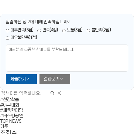
열람하신 정보에 대해 만족하십니까?
매우만족(5점)
만족(4점)
보통(3점)
불만족(2점)
매우불만족(1점)
제출하기
결과보기
검
검
색
색
#현장학습
영
#야구대회
역
#체육한마당
닫
#버스킹공연
기
TOP
NEWS.
기준
조회수