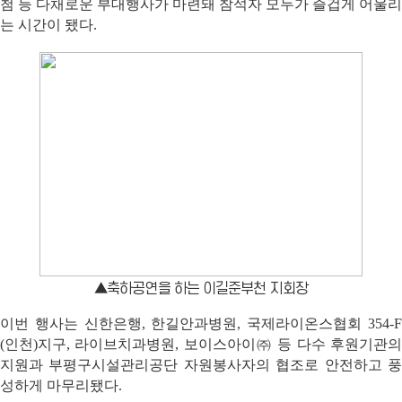
첨 등 다채로운 부대행사가 마련돼 참석자 모두가 즐겁게 어울리
는 시간이 됐다
.
▲축하공연을 하는 이길준부천 지회장
이번 행사는 신한은행
,
한길안과병원
,
국제라이온스협회
354-
(
인천
)
지구
,
라이브치과병원
,
보이스아이
㈜
등 다수 후원기관
지원과 부평구시설관리공단 자원봉사자의 협조로 안전하고 풍
성하게 마무리됐다
.