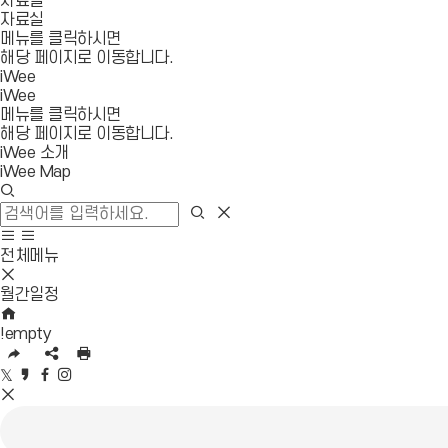
자료실
자료실
메뉴를 클릭하시면
해당 페이지로 이동합니다.
iWee
iWee
메뉴를 클릭하시면
해당 페이지로 이동합니다.
iWee 소개
iWee Map
검
색
검
검
창
색
색
사
모
열
영
이
바
전체메뉴
기
역
트
일
모
닫
맵
메
바
월간일정
기
이
뉴
일
HOME
동
열
메
!empty
기
뉴
URL
SNS
인
닫
복
공
쇄
트
카
페
인
기
사
유
위
카
이
스
SNS
영
터
오
스
타
공
역
공
스
북
그
유