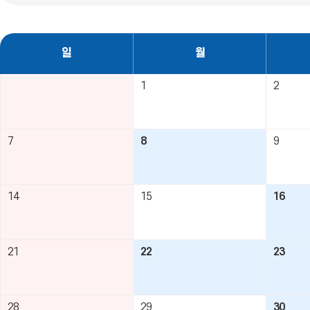
펼
유
토
공
램
영
치
리
유
공
역
기
공
유
닫
일
유
기
정
일
월
테
이
1
2
블
7
8
9
14
15
16
21
22
23
28
29
30