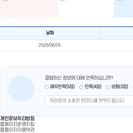
다누리
날짜
날짜별
대관일정
2026/06/05
테이블
열람하신 정보에 대해 만족하십니까?
매우만족(5점)
만족(4점)
보통(3점)
개인정보처리방침
홈페이지운영지침
홈페이지이용약관