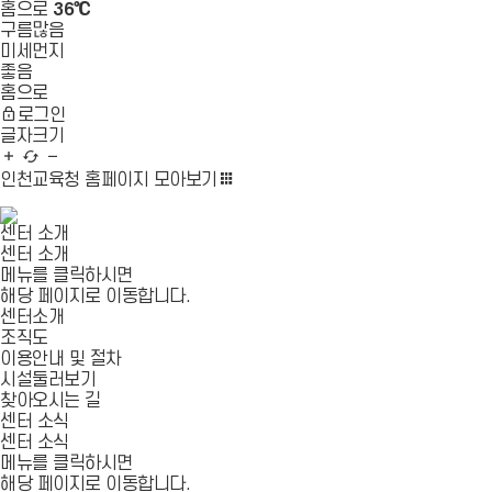
홈으로
36℃
구름많음
미세먼지
좋음
홈으로
로그인
글자크기
글
새
글
자
로
자
인천교육청 홈페이지
모아보기
확
고
축
대
침
소
센터 소개
센터 소개
메뉴를 클릭하시면
해당 페이지로 이동합니다.
센터소개
조직도
이용안내 및 절차
시설둘러보기
찾아오시는 길
센터 소식
센터 소식
메뉴를 클릭하시면
해당 페이지로 이동합니다.