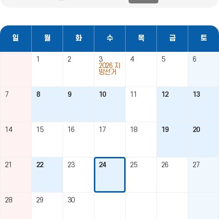
전
음
영
유
공
토
공
램
역
유
리
유
공
펼
영
공
유
일
치
역
유
정
일
월
화
수
목
금
토
기
닫
테
기
이
1
2
3
4
5
6
블
2026 지
방선거
7
8
9
10
11
12
13
14
15
16
17
18
19
20
21
22
23
24
25
26
27
28
29
30