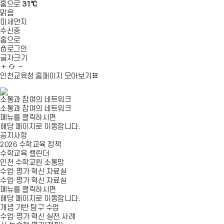
홈으로
31℃
맑음
미세먼지
수신중
홈으로
로그인
글자크기
글
새
글
자
로
자
인천교육청 홈페이지
모아보기
확
고
축
대
침
소
소통과 참여의 네트워크
소통과 참여의 네트워크
메뉴를 클릭하시면
해당 페이지로 이동합니다.
공지사항
2026 수학교육 정책
수학교육 캘린더
인천 수학교원 소통망
수업·평가 혁신 자료실
수업·평가 혁신 자료실
메뉴를 클릭하시면
해당 페이지로 이동합니다.
개념 기반 탐구 수업
수업·평가 혁신 실천 사례