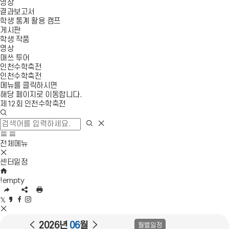
영상
결과보고서
학생 통계 활용 캠프
게시판
학생 작품
영상
매쓰 투어
인천수학축전
인천수학축전
메뉴를 클릭하시면
해당 페이지로 이동합니다.
제12회 인천수학축전
검
색
검
검
창
색
색
사
모
열
영
이
바
전체메뉴
기
역
모
트
일
닫
바
맵
메
센터일정
기
일
이
H
뉴
메
동
O
열
!empty
뉴
M
기
U
S
인
닫
E
R
N
쇄
트
카
페
인
기
L
S
위
S
카
이
스
복
공
터
N
오
스
타
이
다
2026년
06
월
월별일정
사
유
공
S
스
북
그