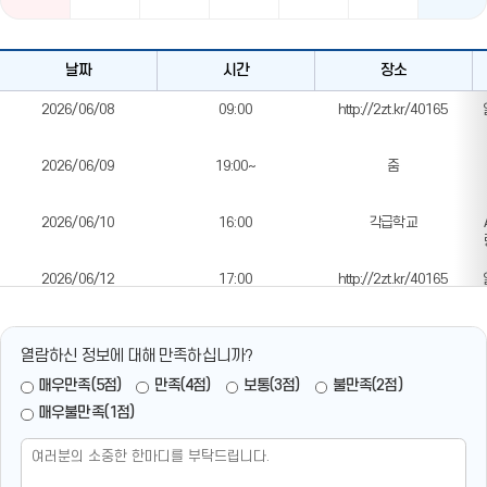
다
날짜
시간
장소
누
리
2026/06/08
09:00
http://2zt.kr/40165
날
짜
2026/06/09
19:00~
줌
별
대
관
2026/06/10
16:00
각급학교
일
정
테
2026/06/12
17:00
http://2zt.kr/40165
이
블
2026/06/13
１０：００～１６：００
강화문예회관
열람하신 정보에 대해 만족하십니까?
매우만족(5점)
만족(4점)
보통(3점)
불만족(2점)
2026/06/19
16:00
송도오라카이 호텔
매우불만족(1점)
2026/06/20
09:00~12:00
인천과학예술영재학교