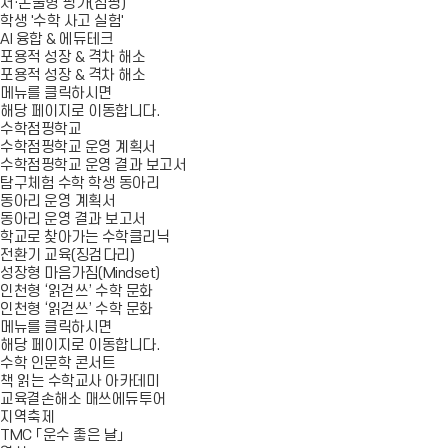
서·논술형 평가(점핑)
학생 '수학 사고 실험'
AI 융합 & 에듀테크
포용적 성장 & 격차 해소
포용적 성장 & 격차 해소
메뉴를 클릭하시면
해당 페이지로 이동합니다.
수학점핑학교
수학점핑학교 운영 계획서
수학점핑학교 운영 결과 보고서
탐구체험 수학 학생 동아리
동아리 운영 계획서
동아리 운영 결과 보고서
학교로 찾아가는 수학클리닉
전환기 교육(징검다리)
성장형 마음가짐(Mindset)
인천형 ‘읽걷쓰’ 수학 문화
인천형 ‘읽걷쓰’ 수학 문화
메뉴를 클릭하시면
해당 페이지로 이동합니다.
수학 인문학 콘서트
책 읽는 수학교사 아카데미
교육결손해소 매쓰에듀투어
지역축제
TMC 「운수 좋은 날」