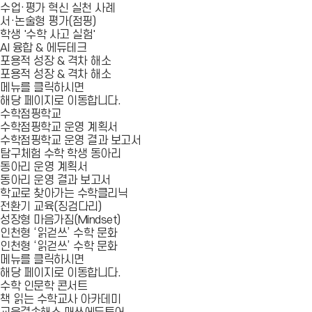
수업·평가 혁신 실천 사례
서·논술형 평가(점핑)
학생 '수학 사고 실험'
AI 융합 & 에듀테크
포용적 성장 & 격차 해소
포용적 성장 & 격차 해소
메뉴를 클릭하시면
해당 페이지로 이동합니다.
수학점핑학교
수학점핑학교 운영 계획서
수학점핑학교 운영 결과 보고서
탐구체험 수학 학생 동아리
동아리 운영 계획서
동아리 운영 결과 보고서
학교로 찾아가는 수학클리닉
전환기 교육(징검다리)
성장형 마음가짐(Mindset)
인천형 ‘읽걷쓰’ 수학 문화
인천형 ‘읽걷쓰’ 수학 문화
메뉴를 클릭하시면
해당 페이지로 이동합니다.
수학 인문학 콘서트
책 읽는 수학교사 아카데미