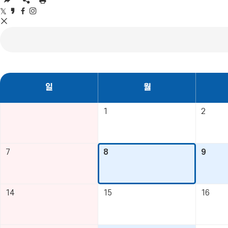
URL
SNS
인
닫
복
공
쇄
트
카
페
인
기
사
유
위
카
이
스
SNS
영
터
오
스
타
공
역
공
스
북
그
유
펼
유
토
공
램
영
치
리
유
공
역
기
공
유
닫
일
유
기
정
일
월
테
이
1
2
블
7
8
9
14
15
16