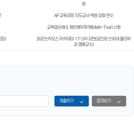
회
교
AP 교육과정 지도교사 역량 강화 연수
교육결손해소 매쓰에듀투어(Math-Tour) 신청
강당
읽걷쓰카오스 아카데미 1기 3차 강연(윤진희 인하대 물리학
과 명예교수)
제출하기
결과보기