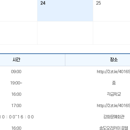
24
25
시간
장소
09:00
http://2zt.kr/4016
19:00~
줌
16:00
각급학교
17:00
http://2zt.kr/4016
１０：００～１６：００
강화문예회관
16:00
송도오라카이 호텔