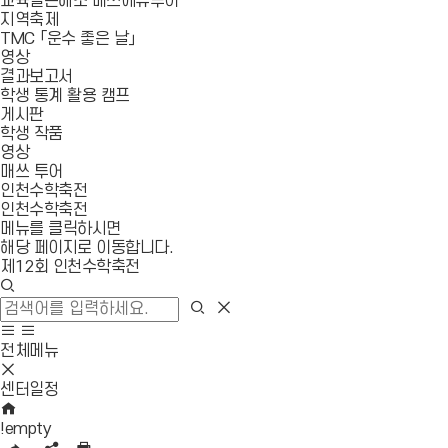
교육결손해소 매쓰에듀투어
지역축제
TMC 「운수 좋은 날」
영상
결과보고서
학생 통계 활용 캠프
게시판
학생 작품
영상
매쓰 투어
인천수학축전
인천수학축전
메뉴를 클릭하시면
해당 페이지로 이동합니다.
제12회 인천수학축전
검
색
검
검
창
색
색
사
모
열
영
이
바
전체메뉴
기
역
트
일
모
닫
맵
메
바
센터일정
기
이
뉴
일
HOME
동
열
메
!empty
기
뉴