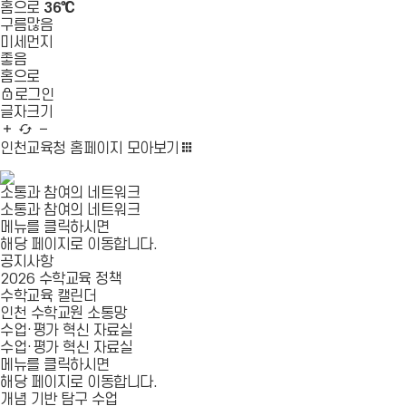
홈으로
36℃
구름많음
미세먼지
좋음
홈으로
로그인
글자크기
글
새
글
자
로
자
인천교육청 홈페이지
모아보기
확
고
축
대
침
소
소통과 참여의 네트워크
소통과 참여의 네트워크
메뉴를 클릭하시면
해당 페이지로 이동합니다.
공지사항
2026 수학교육 정책
수학교육 캘린더
인천 수학교원 소통망
수업·평가 혁신 자료실
수업·평가 혁신 자료실
메뉴를 클릭하시면
해당 페이지로 이동합니다.
개념 기반 탐구 수업