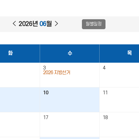
이
다
2026년
06
월
월별일정
전
음
화
수
목
3
4
2026 지방선거
10
11
17
18