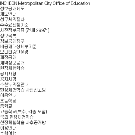
INCHEON Metropolitan City Office of Education
정보공개제도
제도안내
청구처리절차
수수료신청기준
사전정보공표 (전체 289건)
정보목록
정보공개청구
비공개대상세부기준
모니터링단운영
재정공개
계약정보공개
현장체험학습
공지사항
공지사항
추천누리집안내
현장체험학습 사전신고방
이용안내
초등학교
중학교
고등학교(특수, 각종 포함)
국외 현장체험학습
현장체험학습 사후공개방
이용안내
수학여행