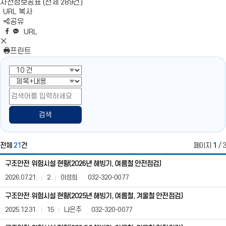
사전정보공표 (전체 289건)
URL 복사
S
공유
N
네
엑
페
카
복
URL
S
이
스
이
카
사
S
영
버
공
스
오
N
프린트
역
밴
유
북
톡
S
펼
드
공
공
영
치
공
유
유
역
기
유
닫
기
검색
전체
21
건
페이지
1
/ 3
재
구조안전 위험시설 현황(2026년 해빙기, 여름철 안전점검)
난
위
2026.07.21.
2
이성희
032-320-0077
험
시
구조안전 위험시설 현황(2025년 해빙기, 여름철, 겨울철 안전점검)
설
2025.12.31.
15
나은주
032-320-0077
현
황