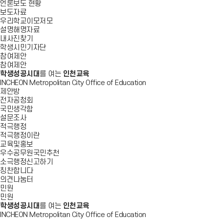
언론보도 현황
보도자료
우리학교이모저모
설명해명자료
내사진찾기
학생시민기자단
참여제안
참여제안
학생성공시대
를 여는
인천교육
INCHEON Metropolitan City Office of Education
제안방
전자공청회
국민생각함
설문조사
적극행정
적극행정이란
교육및홍보
우수공무원국민추천
소극행정신고하기
칭찬합니다
의견나눔터
민원
민원
학생성공시대
를 여는
인천교육
INCHEON Metropolitan City Office of Education