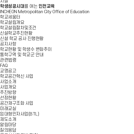
시설
학생성공시대
를 여는
인천교육
INCHEON Metropolitan City Office of Education
학교세움터
학교설립개요
학교설립절차및조건
신설학교추진현황
신설 학교 공사 진행현황
공지사항
학교현황 및 학생수 변화추이
통학구역 및 학교군 안내
관련법령
FAQ
교명공고
학교공간혁신 사업
사업소개
사업개요
추진방향
선정현황
공간재구조화 사업
미래교실
임대형민자사업(BTL)
제도소개
알림마당
질의응답