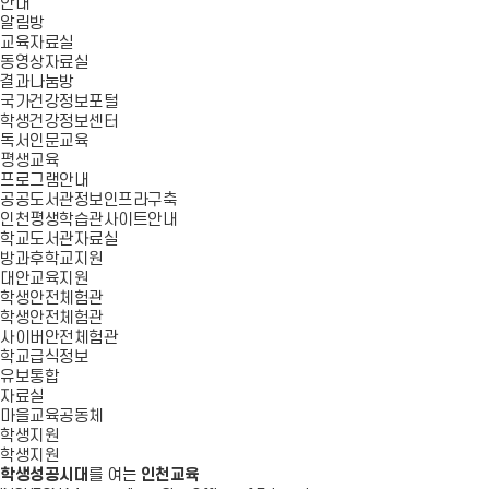
안내
알림방
교육자료실
동영상자료실
결과나눔방
국가건강정보포털
학생건강정보센터
독서인문교육
평생교육
프로그램안내
공공도서관정보인프라구축
인천평생학습관사이트안내
학교도서관자료실
방과후학교지원
대안교육지원
학생안전체험관
학생안전체험관
사이버안전체험관
학교급식정보
유보통합
자료실
마을교육공동체
학생지원
학생지원
학생성공시대
를 여는
인천교육