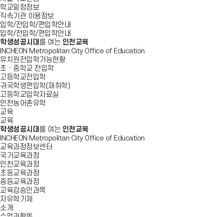
학교일정정보
직속기관 이용정보
입학/전입학/편입학안내
입학/전입학/편입학안내
학생성공시대
를 여는
인천교육
INCHEON Metropolitan City Office of Education
유치원전입학가능현황
초ㆍ중학교 전입학
고등학교전입학
귀국학생편입학(재취학)
고등학교입학자료실
인천농어촌유학
교육
교육
학생성공시대
를 여는
인천교육
INCHEON Metropolitan City Office of Education
교육과정정보센터
국가교육과정
인천교육과정
초등교육과정
중등교육과정
교육감승인과목
자유학기제
소개
수업과활동