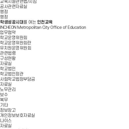
교육시설관련법/지침
공사관련자료실
행정
행정
학생성공시대
를 여는
인천교육
INCHEON Metropolitan City Office of Education
업무협약
학교운영위원회
학교운영위원회란
유치원운영위원회
관련법령
구성현황
자료실
학교법인
학교법인정관
사립학교법정부담금
자료실
노무관리
보수
복무
기타
정보창고
개인정보보호자료실
나이스
자료실