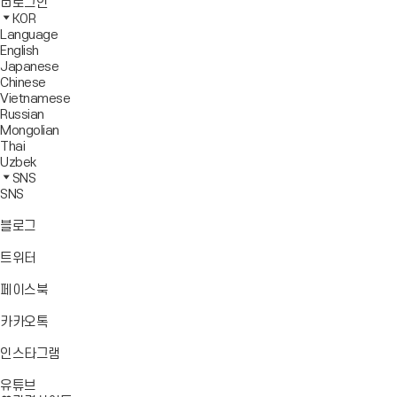
사
모
전
색
로그인
기
보
이
바
체
영
KOR
드
트
일
메
역
Language
창
맵
메
뉴
닫
English
열
이
뉴
기
Japanese
기
동
열
Chinese
기
Vietnamese
Russian
Mongolian
Thai
Uzbek
SNS
SNS
바
블로그
로
가
바
트위터
기
로
가
바
페이스북
기
로
가
바
카카오톡
기
로
가
바
인스타그램
기
로
바
가
유튜브