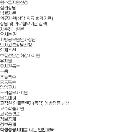
원스톱지원신청
심리상담
법률자문
의료지원(상담·의료 협약기관)
상담 및 의료협약기관 검색
자주하는질문
오시는 길
지방공무원인사상담
인사고충상담신청
인재추천
보결전담순회강사지원
유치원
유치원특수
초등
초등특수
중등특수
영양교사
조리실무사지원
물품대여
교직원 인플루엔자(독감) 예방접종 신청
교수학습지원
교육플랫폼
정보공개
정보공개
학생성공시대
를 여는
인천교육