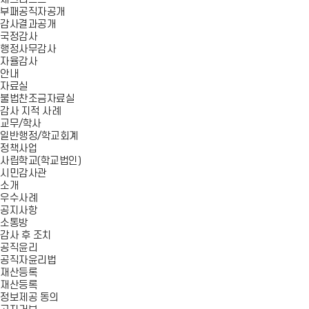
부패공직자공개
감사결과공개
국정감사
행정사무감사
자율감사
안내
자료실
불법찬조금자료실
감사 지적 사례
교무/학사
일반행정/학교회계
정책사업
사립학교(학교법인)
시민감사관
소개
우수사례
공지사항
소통방
감사 후 조치
공직윤리
공직자윤리법
재산등록
재산등록
정보제공 동의