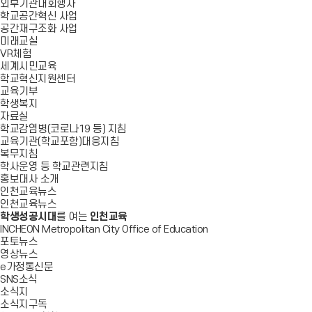
외부기관대회행사
학교공간혁신 사업
공간재구조화 사업
미래교실
VR체험
세계시민교육
학교혁신지원센터
교육기부
학생복지
자료실
학교감염병(코로나19 등) 지침
교육기관(학교포함)대응지침
복무지침
학사운영 등 학교관련지침
홍보대사 소개
인천교육뉴스
인천교육뉴스
학생성공시대
를 여는
인천교육
INCHEON Metropolitan City Office of Education
포토뉴스
영상뉴스
e가정통신문
SNS소식
소식지
소식지구독