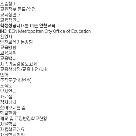
스승찾기
교원정보 등록/수정
교육청안내
교육청안내
학생성공시대
를 여는
인천교육
INCHEON Metropolitan City Office of Education
환영사
인천교육기본방향
교육방향
교육계획
교육백서
지속가능경영보고서
교육청상징/교육비전/서체
연혁
조직도(전화번호)
조직도
부서안내
자료실
청사배치
찾아오시는 길
학교현황
폐교 및 교명변경학교현황
자율학교
자율학교개요
자율학교현황