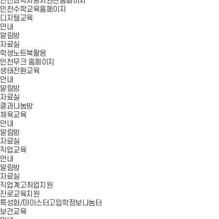
인천과학사랑지원단홈페이지
인천수학교육홈페이지
디지털교육
안내
알림방
자료실
학생노트북활용
인천무크 홈페이지
생태전환교육
안내
알림방
자료실
결과나눔방
체육교육
안내
알림방
자료실
직업교육
안내
알림방
자료실
직업계고취업지원
진로교육지원
특성화/마이스터고입학정보나눔터
보건교육