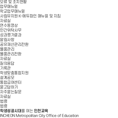
오류 및 조치현황
업무매뉴얼
학교업무매뉴얼
사립유치원 K-에듀파인 매뉴얼 및 지침
자료실
연수동영상
민간위탁사무
성과평가결과
알림사항
공유재산관리전환
물품관리
물품관리전환
자료실
질의응답
기록관
학생맞춤통합지원
설계공모
통합급여센터
묻고답하기
자주묻는질문
자료실
법령
법령
학생성공시대
를 여는
인천교육
INCHEON Metropolitan City Office of Education