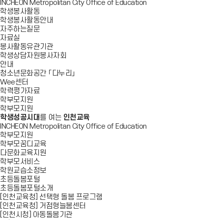
INCHEON Metropolitan City Office of Education
학생봉사활동
학생봉사활동안내
자주하는질문
자료실
봉사활동유관기관
학생상담자원봉사자회
안내
청소년문화공간 「다누리」
Wee센터
학력평가자료
학부모지원
학부모지원
학생성공시대
를 여는
인천교육
INCHEON Metropolitan City Office of Education
학부모지원
학부모꿈디교육
다문화교육지원
학부모서비스
학원교습소정보
초등돌봄포털
초등돌봄포털소개
[인천교육청] 선택형 돌봄 프로그램
[인천교육청] 거점형늘봄센터
[인천시청] 아동돌봄기관