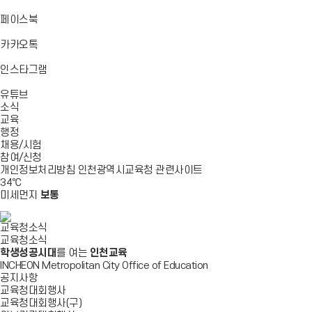
기
기
기
로
가
바
페이스북
기
로
가
바
카카오톡
기
로
가
바
인스타그램
기
로
바
가
유튜브
로
기
소식
가
교육
기
행정
채용/시험
참여/신청
개인정보처리방침
인천광역시교육청
관련사이트
34
℃
미세먼지
보통
교육청소식
교육청소식
학생성공시대
를 여는
인천교육
INCHEON Metropolitan City Office of Education
공지사항
교육청대회행사
교육청대회행사(구)