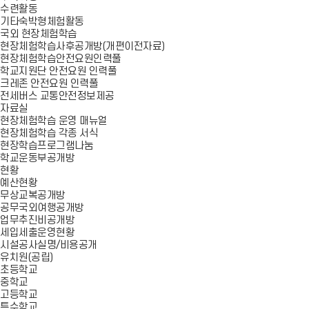
수련활동
기타숙박형체험활동
국외 현장체험학습
현장체험학습사후공개방(개편이전자료)
현장체험학습안전요원인력풀
학교지원단 안전요원 인력풀
크레존 안전요원 인력풀
전세버스 교통안전정보제공
자료실
현장체험학습 운영 매뉴얼
현장체험학습 각종 서식
현장학습프로그램나눔
학교운동부공개방
현황
예산현황
무상교복공개방
공무국외여행공개방
업무추진비공개방
세입세출운영현황
시설공사실명/비용공개
유치원(공립)
초등학교
중학교
고등학교
특수학교