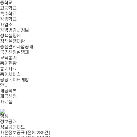
중학교
고등학교
특수학교
각종학교
사업소
감염병감시정보
정책실명제
정책실명제란
중점관리사업공개
국민신청실명제
교육통계
통계현황
통계자료
통계서비스
공공데이터개방
안내
제공목록
제공신청
자료실
행정
정보공개
정보공개제도
사전정보공표 (전체 289건)