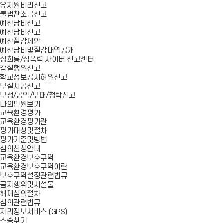
유치원비리신고
불법찬조금신고
예산낭비신고
예산낭비신고
예산절감제안
예산낭비및절감내역공개
성희롱/성폭력 사이버 신고센터
갑질행위신고
학교정보공시허위신고
부실시공신고
부정/공익/부패/청탁신고
나의민원보기
교육환경평가
교육환경평가란
평가대상및절차
평가기준및방법
심의신청안내
교육환경보호구역
교육환경보호구역이란
보호구역설정관련법규
금지행위및시설물
해제심의절차
심의관련법규
지리정보서비스 (GPS)
스승찾기