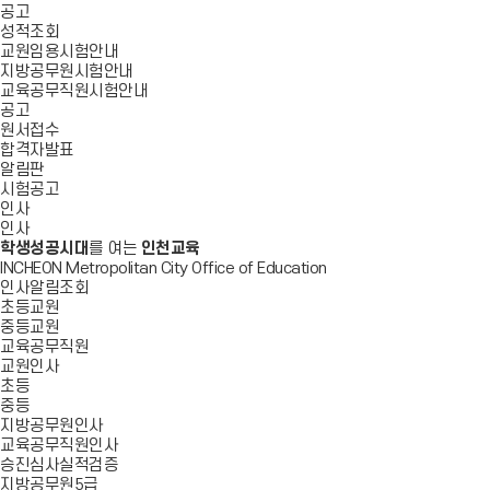
공고
성적조회
교원임용시험안내
지방공무원시험안내
교육공무직원시험안내
공고
원서접수
합격자발표
알림판
시험공고
인사
인사
학생성공시대
를 여는
인천교육
INCHEON Metropolitan City Office of Education
인사알림조회
초등교원
중등교원
교육공무직원
교원인사
초등
중등
지방공무원인사
교육공무직원인사
승진심사실적검증
지방공무원5급