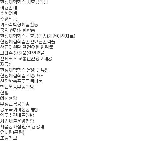
현장체험학습 사후공개방
이용안내
수학여행
수련활동
기타숙박형체험활동
국외 현장체험학습
현장체험학습사후공개방(개편이전자료)
현장체험학습안전요원인력풀
학교지원단 안전요원 인력풀
크레존 안전요원 인력풀
전세버스 교통안전정보제공
자료실
현장체험학습 운영 매뉴얼
현장체험학습 각종 서식
현장학습프로그램나눔
학교운동부공개방
현황
예산현황
무상교복공개방
공무국외여행공개방
업무추진비공개방
세입세출운영현황
시설공사실명/비용공개
유치원(공립)
초등학교