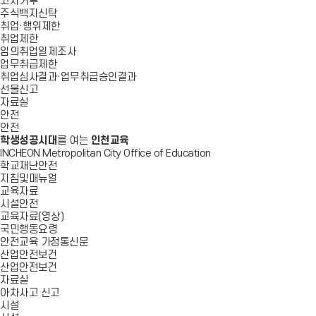
고지거부
주식백지신탁
취업·행위제한
취업제한
임의취업일제조사
업무취급제한
취업심사결과·업무취급승인결과
선물신고
자료실
안전
안전
학생성공시대
를 여는
인천교육
INCHEON Metropolitan City Office of Education
학교재난안전
지침및매뉴얼
교육자료
시설안전
교육자료(영상)
국민행동요령
안전교육 가정통신문
산업안전보건
산업안전보건
자료실
아차사고 신고
시설