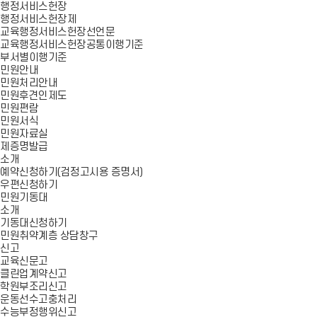
행정서비스헌장
행정서비스헌장제
교육행정서비스헌장선언문
교육행정서비스헌장공통이행기준
부서별이행기준
민원안내
민원처리안내
민원후견인제도
민원편람
민원서식
민원자료실
제증명발급
소개
예약신청하기(검정고시용 증명서)
우편신청하기
민원기동대
소개
기동대신청하기
민원취약계층 상담창구
신고
교육신문고
클린업계약신고
학원부조리신고
운동선수고충처리
수능부정행위신고