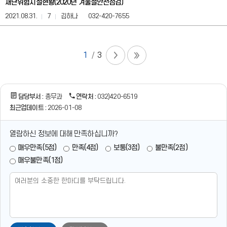
재난위험시설현황(2020년 겨울철안전점검)
연
락
2021.08.31.
7
김하나
032-420-7655
처
정
보
를
1
3
제
공
합
니
담당부서 :
총무과
연락처 :
032)420-6519
다.
최근업데이트 :
2026-01-08
열람하신 정보에 대해 만족하십니까?
매우만족(5점)
만족(4점)
보통(3점)
불만족(2점)
매우불만족(1점)