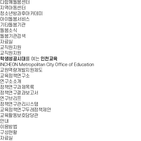
다함께돌봄센터
지역아동센터
청소년방과후아카데미
아이돌봄서비스
기타돌봄기관
돌봄소식
돌봄기관검색
자료실
교직원지원
교직원지원
학생성공시대
를 여는
인천교육
INCHEON Metropolitan City Office of Education
교원역량개발지원제도
교육정책연구소
연구소소개
정책연구과제목록
정책연구결과보고서
연구브리프
정책연구관리시스템
교육정책연구두레정책제안
교육활동보호담당관
안내
이용방법
구성현황
자료실