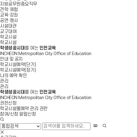
지방공무원중요직무
견학·체험
교육·강좌
공연·행사
시설대관
교구대여
학교시설
학교시설
학생성공시대
를 여는
인천교육
INCHEON Metropolitan City Office of Education
안내 및 공지
학교시설예약(단기)
학교시설예약(장기)
나의 예약 확인
관리
관리
학생성공시대
를 여는
인천교육
INCHEON Metropolitan City Office of Education
권한신청
학교시설물예약 관리 권한
참여/신청 알람신청
검
색
화
검
창
상
색
검
열
키