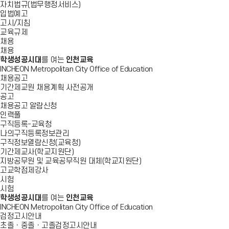
자치법규(법무행정서비스)
입법예고
고시/지침
교육규제
채용
채용
학생성공시대
를 여는
인천교육
INCHEON Metropolitan City Office of Education
채용공고
기간제교원 채용계획 사전공개
공고
채용공고 알람신청
인력풀
구직등록-교육청
나의구직등록정보관리
구직정보열람신청(교육청)
기간제교사(학교지원단)
지방공무원 및 교육공무직원 대체(학교지원단)
고교학점제강사
시험
시험
학생성공시대
를 여는
인천교육
INCHEON Metropolitan City Office of Education
검정고시안내
초졸ㆍ중졸ㆍ고졸검정고시안내