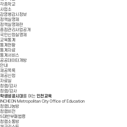
각종학교
사업소
감염병감시정보
정책실명제
정책실명제란
중점관리사업공개
국민신청실명제
교육통계
통계현황
통계자료
통계서비스
공공데이터개방
안내
제공목록
제공신청
자료실
청렴/감사
청렴/감사
학생성공시대
를 여는
인천교육
INCHEON Metropolitan City Office of Education
청렴나눔방
청렴비전
5대반부패법령
청렴소통방
체크리스트