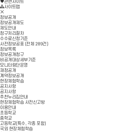
로
기
관련사이트
가
사이트맵
모
기
바
정보공개
일
정보공개제도
메
제도안내
뉴
청구처리절차
닫
수수료신청기준
기
사전정보공표 (전체 289건)
정보목록
정보공개청구
비공개대상세부기준
모니터링단운영
재정공개
계약정보공개
현장체험학습
공지사항
공지사항
추천누리집안내
현장체험학습 사전신고방
이용안내
초등학교
중학교
고등학교(특수, 각종 포함)
국외 현장체험학습