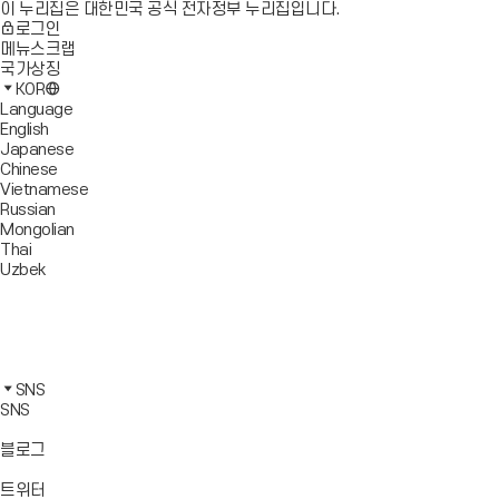
이 누리집은 대한민국 공식 전자정부 누리집입니다.
로그인
메뉴스크랩
국가상징
KOR
Language
English
Japanese
Chinese
Vietnamese
Russian
Mongolian
Thai
Uzbek
블
로
유
그
튜
페
바
브
이
인
로
바
스
스
카
가
로
북
타
카
SNS
기
가
바
그
오
SNS
기
로
램
톡
가
바
바
바
블로그
기
로
로
로
가
가
가
바
트위터