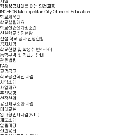
시설
학생성공시대
를 여는
인천교육
INCHEON Metropolitan City Office of Education
학교세움터
학교설립개요
학교설립절차및조건
신설학교추진현황
신설 학교 공사 진행현황
공지사항
학교현황 및 학생수 변화추이
통학구역 및 학교군 안내
관련법령
FAQ
교명공고
학교공간혁신 사업
사업소개
사업개요
추진방향
선정현황
공간재구조화 사업
미래교실
임대형민자사업(BTL)
제도소개
알림마당
질의응답