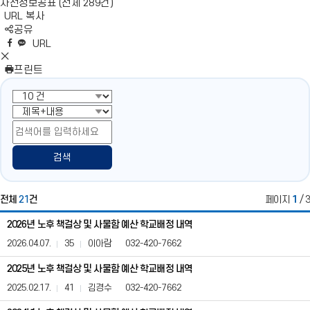
사전정보공표 (전체 289건)
URL 복사
S
공유
N
네
엑
페
카
복
URL
S
이
스
이
카
사
S
영
버
공
스
오
N
프린트
역
밴
유
북
톡
S
펼
드
공
공
영
치
공
유
유
역
기
유
닫
기
검색
전체
21
건
페이지
1
/ 3
책
2026년 노후 책걸상 및 사물함 예산 학교배정 내역
걸
상
2026.04.07.
35
이아람
032-420-7662
및
사
2025년 노후 책걸상 및 사물함 예산 학교배정 내역
물
2025.02.17.
41
김경수
032-420-7662
함
예