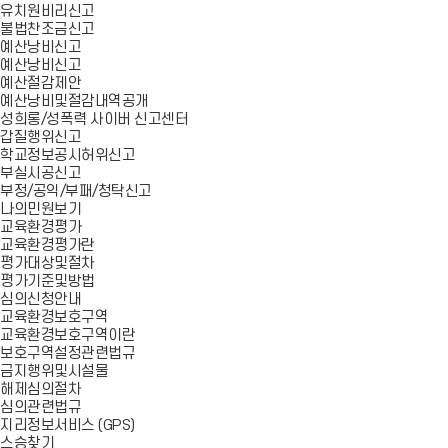
유치원비리신고
불법찬조금신고
예산낭비신고
예산낭비신고
예산절감제안
예산낭비및절감내역공개
성희롱/성폭력 사이버 신고센터
갑질행위신고
학교정보공시허위신고
부실시공신고
부정/공익/부패/청탁신고
나의민원보기
교육환경평가
교육환경평가란
평가대상및절차
평가기준및방법
심의신청안내
교육환경보호구역
교육환경보호구역이란
보호구역설정관련법규
금지행위및시설물
해제심의절차
심의관련법규
지리정보서비스 (GPS)
스승찾기