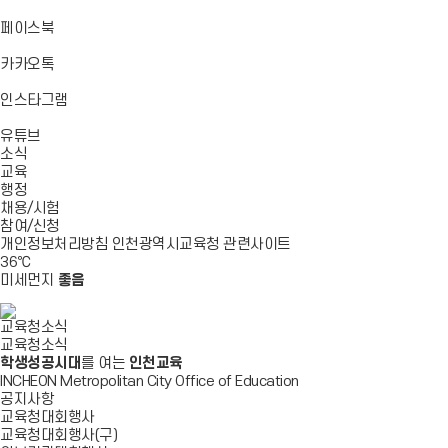
기
기
기
로
가
바
페이스북
기
로
가
바
카카오톡
기
로
가
바
인스타그램
기
로
바
가
유튜브
로
기
소식
가
교육
기
행정
채용/시험
참여/신청
개인정보처리방침
인천광역시교육청
관련사이트
36
℃
미세먼지
좋음
교육청소식
교육청소식
학생성공시대
를 여는
인천교육
INCHEON Metropolitan City Office of Education
공지사항
교육청대회행사
교육청대회행사(구)