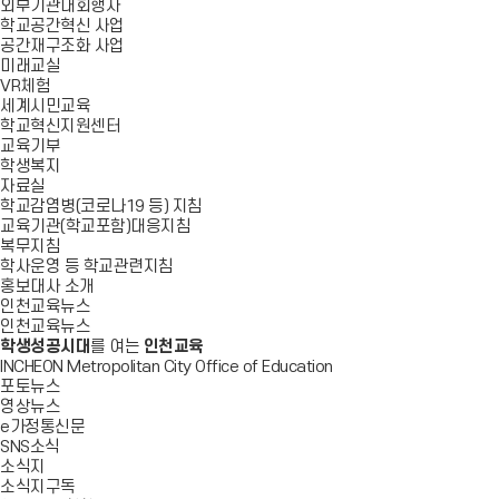
외부기관대회행사
학교공간혁신 사업
공간재구조화 사업
미래교실
VR체험
세계시민교육
학교혁신지원센터
교육기부
학생복지
자료실
학교감염병(코로나19 등) 지침
교육기관(학교포함)대응지침
복무지침
학사운영 등 학교관련지침
홍보대사 소개
인천교육뉴스
인천교육뉴스
학생성공시대
를 여는
인천교육
INCHEON Metropolitan City Office of Education
포토뉴스
영상뉴스
e가정통신문
SNS소식
소식지
소식지구독