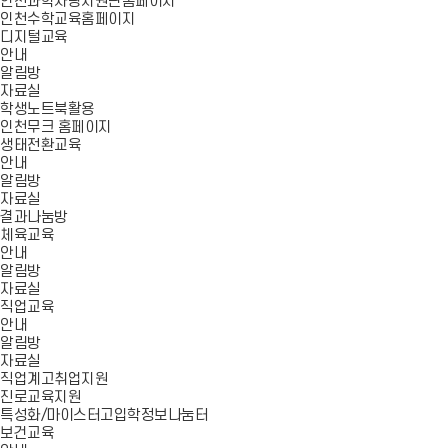
인천과학사랑지원단홈페이지
인천수학교육홈페이지
디지털교육
안내
알림방
자료실
학생노트북활용
인천무크 홈페이지
생태전환교육
안내
알림방
자료실
결과나눔방
체육교육
안내
알림방
자료실
직업교육
안내
알림방
자료실
직업계고취업지원
진로교육지원
특성화/마이스터고입학정보나눔터
보건교육