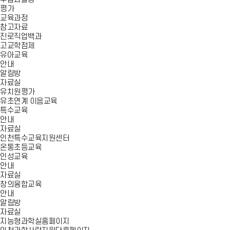
평가
교육과정
참고자료
진로직업백과
고교학점제
유아교육
안내
알림방
자료실
유치원평가
유초연계 이음교육
특수교육
안내
자료실
인천특수교육지원센터
온통초등교육
인성교육
안내
자료실
창의융합교육
안내
알림방
자료실
지능형과학실홈페이지