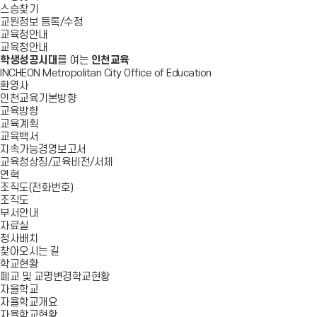
스승찾기
교원정보 등록/수정
교육청안내
교육청안내
학생성공시대
를 여는
인천교육
INCHEON Metropolitan City Office of Education
환영사
인천교육기본방향
교육방향
교육계획
교육백서
지속가능경영보고서
교육청상징/교육비전/서체
연혁
조직도(전화번호)
조직도
부서안내
자료실
청사배치
찾아오시는 길
학교현황
폐교 및 교명변경학교현황
자율학교
자율학교개요
자율학교현황