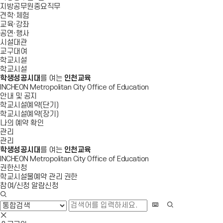
지방공무원중요직무
견학·체험
교육·강좌
공연·행사
시설대관
교구대여
학교시설
학교시설
학생성공시대
를 여는
인천교육
INCHEON Metropolitan City Office of Education
안내 및 공지
학교시설예약(단기)
학교시설예약(장기)
나의 예약 확인
관리
관리
학생성공시대
를 여는
인천교육
INCHEON Metropolitan City Office of Education
권한신청
학교시설물예약 관리 권한
참여/신청 알람신청
검
색
화
검
창
상
색
검
열
키