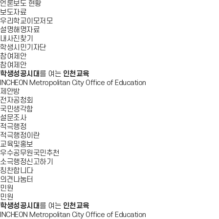
언론보도 현황
보도자료
우리학교이모저모
설명해명자료
내사진찾기
학생시민기자단
참여제안
참여제안
학생성공시대
를 여는
인천교육
INCHEON Metropolitan City Office of Education
제안방
전자공청회
국민생각함
설문조사
적극행정
적극행정이란
교육및홍보
우수공무원국민추천
소극행정신고하기
칭찬합니다
의견나눔터
민원
민원
학생성공시대
를 여는
인천교육
INCHEON Metropolitan City Office of Education