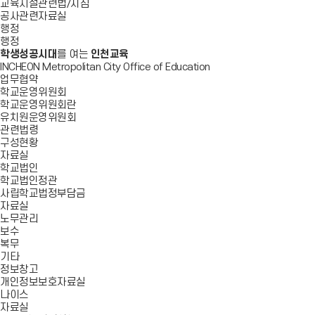
교육시설관련법/지침
공사관련자료실
행정
행정
학생성공시대
를 여는
인천교육
INCHEON Metropolitan City Office of Education
업무협약
학교운영위원회
학교운영위원회란
유치원운영위원회
관련법령
구성현황
자료실
학교법인
학교법인정관
사립학교법정부담금
자료실
노무관리
보수
복무
기타
정보창고
개인정보보호자료실
나이스
자료실