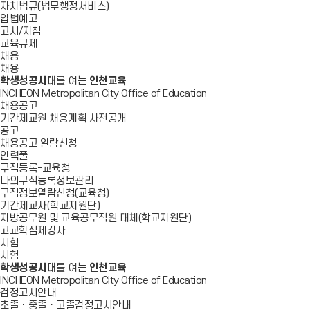
자치법규(법무행정서비스)
입법예고
고시/지침
교육규제
채용
채용
학생성공시대
를 여는
인천교육
INCHEON Metropolitan City Office of Education
채용공고
기간제교원 채용계획 사전공개
공고
채용공고 알람신청
인력풀
구직등록-교육청
나의구직등록정보관리
구직정보열람신청(교육청)
기간제교사(학교지원단)
지방공무원 및 교육공무직원 대체(학교지원단)
고교학점제강사
시험
시험
학생성공시대
를 여는
인천교육
INCHEON Metropolitan City Office of Education
검정고시안내
초졸ㆍ중졸ㆍ고졸검정고시안내