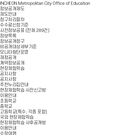
INCHEON Metropolitan City Office of Education
정보공개제도
제도안내
청구처리절차
수수료신청기준
사전정보공표 (전체 289건)
정보목록
정보공개청구
비공개대상세부기준
모니터링단운영
재정공개
계약정보공개
현장체험학습
공지사항
공지사항
추천누리집안내
현장체험학습 사전신고방
이용안내
초등학교
중학교
고등학교(특수, 각종 포함)
국외 현장체험학습
현장체험학습 사후공개방
이용안내
수학여행