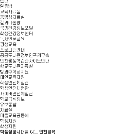
안내
알림방
교육자료실
동영상자료실
결과나눔방
국가건강정보포털
학생건강정보센터
독서인문교육
평생교육
프로그램안내
공공도서관정보인프라구축
인천평생학습관사이트안내
학교도서관자료실
방과후학교지원
대안교육지원
학생안전체험관
학생안전체험관
사이버안전체험관
학교급식정보
유보통합
자료실
마을교육공동체
학생지원
학생지원
학생성공시대
를 여는
인천교육