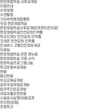
현장체험학습 사후공개방
이용안내
수학여행
수련활동
기타숙박형체험활동
국외 현장체험학습
현장체험학습사후공개방(개편이전자료)
현장체험학습안전요원인력풀
학교지원단 안전요원 인력풀
크레존 안전요원 인력풀
전세버스 교통안전정보제공
자료실
현장체험학습 운영 매뉴얼
현장체험학습 각종 서식
현장학습프로그램나눔
학교운동부공개방
현황
예산현황
무상교복공개방
공무국외여행공개방
업무추진비공개방
세입세출운영현황
시설공사실명/비용공개
유치원(공립)
초등학교