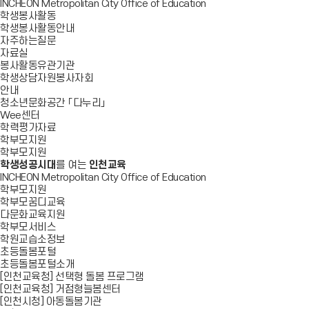
INCHEON Metropolitan City Office of Education
학생봉사활동
학생봉사활동안내
자주하는질문
자료실
봉사활동유관기관
학생상담자원봉사자회
안내
청소년문화공간 「다누리」
Wee센터
학력평가자료
학부모지원
학부모지원
학생성공시대
를 여는
인천교육
INCHEON Metropolitan City Office of Education
학부모지원
학부모꿈디교육
다문화교육지원
학부모서비스
학원교습소정보
초등돌봄포털
초등돌봄포털소개
[인천교육청] 선택형 돌봄 프로그램
[인천교육청] 거점형늘봄센터
[인천시청] 아동돌봄기관