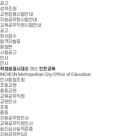
공고
성적조회
교원임용시험안내
지방공무원시험안내
교육공무직원시험안내
공고
원서접수
합격자발표
알림판
시험공고
인사
인사
학생성공시대
를 여는
인천교육
INCHEON Metropolitan City Office of Education
인사알림조회
초등교원
중등교원
교육공무직원
교원인사
초등
중등
지방공무원인사
교육공무직원인사
승진심사실적검증
지방공무원5급