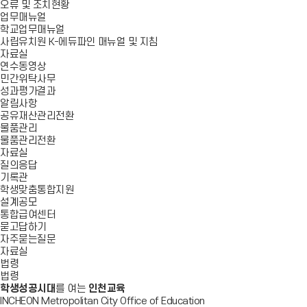
오류 및 조치현황
업무매뉴얼
학교업무매뉴얼
사립유치원 K-에듀파인 매뉴얼 및 지침
자료실
연수동영상
민간위탁사무
성과평가결과
알림사항
공유재산관리전환
물품관리
물품관리전환
자료실
질의응답
기록관
학생맞춤통합지원
설계공모
통합급여센터
묻고답하기
자주묻는질문
자료실
법령
법령
학생성공시대
를 여는
인천교육
INCHEON Metropolitan City Office of Education