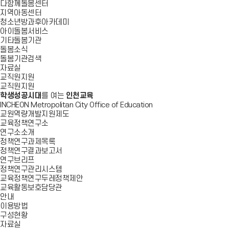
다함께돌봄센터
지역아동센터
청소년방과후아카데미
아이돌봄서비스
기타돌봄기관
돌봄소식
돌봄기관검색
자료실
교직원지원
교직원지원
학생성공시대
를 여는
인천교육
INCHEON Metropolitan City Office of Education
교원역량개발지원제도
교육정책연구소
연구소소개
정책연구과제목록
정책연구결과보고서
연구브리프
정책연구관리시스템
교육정책연구두레정책제안
교육활동보호담당관
안내
이용방법
구성현황
자료실