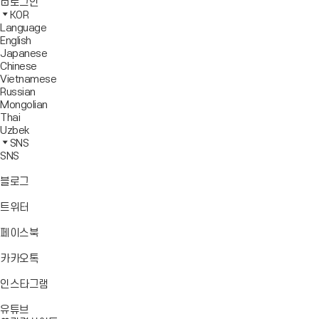
사
모
전
색
로그인
기
보
이
바
체
영
KOR
드
트
일
메
역
Language
창
맵
메
뉴
닫
English
열
이
뉴
기
Japanese
기
동
열
Chinese
기
Vietnamese
Russian
Mongolian
Thai
Uzbek
SNS
SNS
바
블로그
로
가
바
트위터
기
로
가
바
페이스북
기
로
가
바
카카오톡
기
로
가
바
인스타그램
기
로
바
가
유튜브