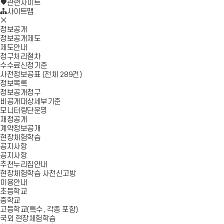
로
기
관련사이트
가
사이트맵
모
기
바
정보공개
일
정보공개제도
메
제도안내
뉴
청구처리절차
닫
수수료신청기준
기
사전정보공표 (전체 289건)
정보목록
정보공개청구
비공개대상세부기준
모니터링단운영
재정공개
계약정보공개
현장체험학습
공지사항
공지사항
추천누리집안내
현장체험학습 사전신고방
이용안내
초등학교
중학교
고등학교(특수, 각종 포함)
국외 현장체험학습