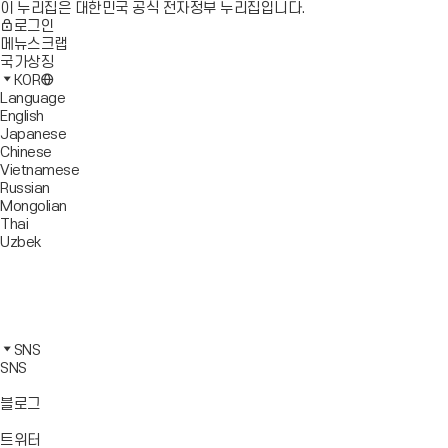
이 누리집은 대한민국 공식 전자정부 누리집입니다.
로그인
메뉴스크랩
국가상징
KOR
Language
English
Japanese
Chinese
Vietnamese
Russian
Mongolian
Thai
Uzbek
블
로
유
그
튜
페
바
브
이
인
로
바
스
스
카
가
로
북
타
카
SNS
기
가
바
그
오
SNS
기
로
램
톡
가
바
바
바
블로그
기
로
로
로
가
가
가
바
트위터