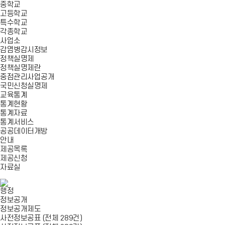
중학교
고등학교
특수학교
각종학교
사업소
감염병감시정보
정책실명제
정책실명제란
중점관리사업공개
국민신청실명제
교육통계
통계현황
통계자료
통계서비스
공공데이터개방
안내
제공목록
제공신청
자료실
행정
정보공개
정보공개제도
사전정보공표 (전체 289건)