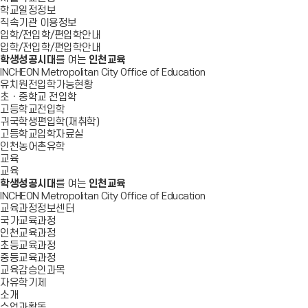
학교일정정보
직속기관 이용정보
입학/전입학/편입학안내
입학/전입학/편입학안내
학생성공시대
를 여는
인천교육
INCHEON Metropolitan City Office of Education
유치원전입학가능현황
초ㆍ중학교 전입학
고등학교전입학
귀국학생편입학(재취학)
고등학교입학자료실
인천농어촌유학
교육
교육
학생성공시대
를 여는
인천교육
INCHEON Metropolitan City Office of Education
교육과정정보센터
국가교육과정
인천교육과정
초등교육과정
중등교육과정
교육감승인과목
자유학기제
소개
수업과활동