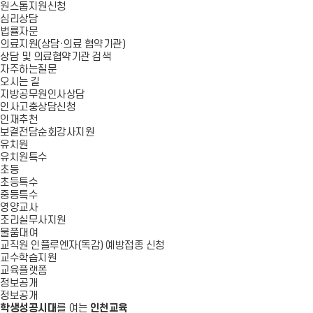
원스톱지원신청
심리상담
법률자문
의료지원(상담·의료 협약기관)
상담 및 의료협약기관 검색
자주하는질문
오시는 길
지방공무원인사상담
인사고충상담신청
인재추천
보결전담순회강사지원
유치원
유치원특수
초등
초등특수
중등특수
영양교사
조리실무사지원
물품대여
교직원 인플루엔자(독감) 예방접종 신청
교수학습지원
교육플랫폼
정보공개
정보공개
학생성공시대
를 여는
인천교육