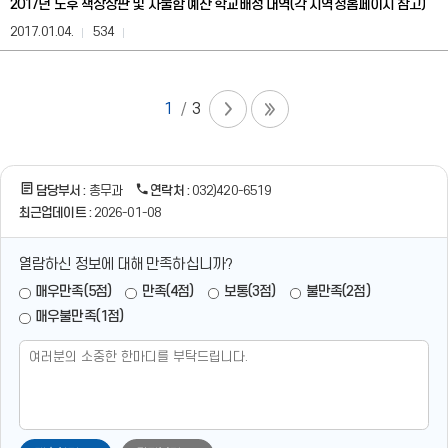
2017년 노후 책상상판 및 사물함 예산 학교배정 내역(각 지역청홈페이지 참고)
첨
부,
2017.01.04.
534
담
당
자,
연
1
3
락
처
정
보
담당부서 :
총무과
연락처 :
032)420-6519
를
제
최근업데이트 :
2026-01-08
공
합
열람하신 정보에 대해 만족하십니까?
니
다.
매우만족(5점)
만족(4점)
보통(3점)
불만족(2점)
매우불만족(1점)