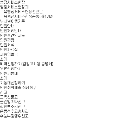
행정서비스헌장
행정서비스헌장제
교육행정서비스헌장선언문
교육행정서비스헌장공통이행기준
부서별이행기준
민원안내
민원처리안내
민원후견인제도
민원편람
민원서식
민원자료실
제증명발급
소개
예약신청하기(검정고시용 증명서)
우편신청하기
민원기동대
소개
기동대신청하기
민원취약계층 상담창구
신고
교육신문고
클린업계약신고
학원부조리신고
운동선수고충처리
수능부정행위신고