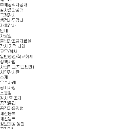
부패공직자공개
감사결과공개
국정감사
행정사무감사
자율감사
안내
자료실
불법찬조금자료실
감사 지적 사례
교무/학사
일반행정/학교회계
정책사업
사립학교(학교법인)
시민감사관
소개
우수사례
공지사항
소통방
감사 후 조치
공직윤리
공직자윤리법
재산등록
재산등록
정보제공 동의