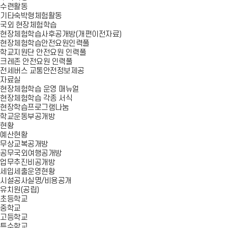
수련활동
기타숙박형체험활동
국외 현장체험학습
현장체험학습사후공개방(개편이전자료)
현장체험학습안전요원인력풀
학교지원단 안전요원 인력풀
크레존 안전요원 인력풀
전세버스 교통안전정보제공
자료실
현장체험학습 운영 매뉴얼
현장체험학습 각종 서식
현장학습프로그램나눔
학교운동부공개방
현황
예산현황
무상교복공개방
공무국외여행공개방
업무추진비공개방
세입세출운영현황
시설공사실명/비용공개
유치원(공립)
초등학교
중학교
고등학교
특수학교