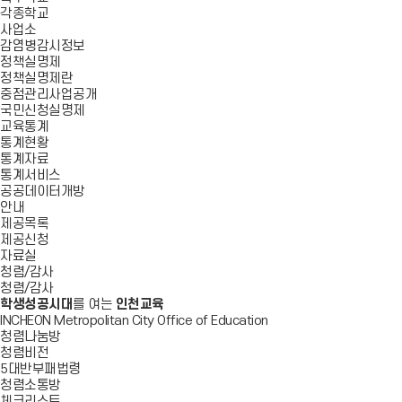
각종학교
사업소
감염병감시정보
정책실명제
정책실명제란
중점관리사업공개
국민신청실명제
교육통계
통계현황
통계자료
통계서비스
공공데이터개방
안내
제공목록
제공신청
자료실
청렴/감사
청렴/감사
학생성공시대
를 여는
인천교육
INCHEON Metropolitan City Office of Education
청렴나눔방
청렴비전
5대반부패법령
청렴소통방
체크리스트