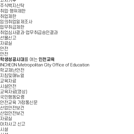
고지거부
주식백지신탁
취업·행위제한
취업제한
임의취업일제조사
업무취급제한
취업심사결과·업무취급승인결과
선물신고
자료실
안전
안전
학생성공시대
를 여는
인천교육
INCHEON Metropolitan City Office of Education
학교재난안전
지침및매뉴얼
교육자료
시설안전
교육자료(영상)
국민행동요령
안전교육 가정통신문
산업안전보건
산업안전보건
자료실
아차사고 신고
시설