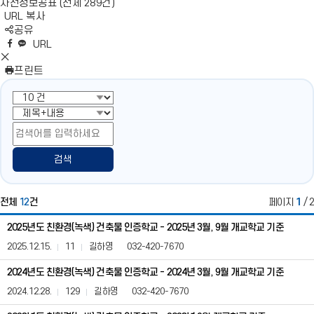
사전정보공표 (전체 289건)
URL 복사
S
공유
N
네
엑
페
카
복
URL
S
이
스
이
카
사
S
영
버
공
스
오
N
프린트
역
밴
유
북
톡
S
펼
드
공
공
영
치
공
유
유
역
기
유
닫
기
검색
전체
12
건
페이지
1
/ 2
친
2025년도 친환경(녹색) 건축물 인증학교 - 2025년 3월, 9월 개교학교 기준
환
경
2025.12.15.
11
길하영
032-420-7670
(녹
색)
2024년도 친환경(녹색) 건축물 인증학교 - 2024년 3월, 9월 개교학교 기준
건
2024.12.28.
129
길하영
032-420-7670
축
물