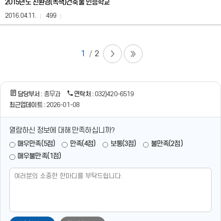
2015년도 친환경(녹색)건축물 인증학교
부,
담
2016.04.11.
499
당
자,
연
락
1
2
처
정
보
를
담당부서 :
총무과
연락처 :
032)420-6519
제
공
최근업데이트 :
2026-01-08
합
니
열람하신 정보에 대해 만족하십니까?
다.
매우만족(5점)
만족(4점)
보통(3점)
불만족(2점)
매우불만족(1점)