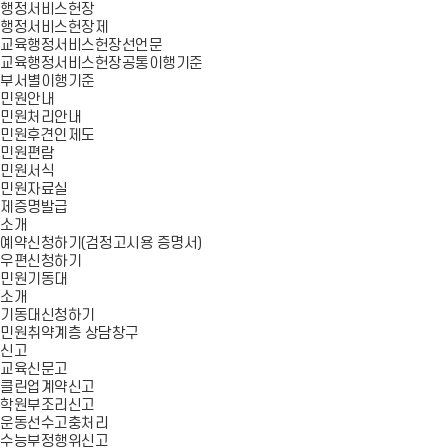
행정서비스헌장
행정서비스헌장제
교육행정서비스헌장선언문
교육행정서비스헌장공통이행기준
부서별이행기준
민원안내
민원처리안내
민원후견인제도
민원편람
민원서식
민원자료실
제증명발급
소개
예약신청하기(검정고시용 증명서)
우편신청하기
민원기동대
소개
기동대신청하기
민원취약계층 상담창구
신고
교육신문고
클린업계약신고
학원부조리신고
운동선수고충처리
수능부정행위신고