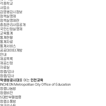
각종학교
사업소
감염병감시정보
정책실명제
정책실명제란
중점관리사업공개
국민신청실명제
교육통계
통계현황
통계자료
통계서비스
공공데이터개방
안내
제공목록
제공신청
자료실
청렴/감사
청렴/감사
학생성공시대
를 여는
인천교육
INCHEON Metropolitan City Office of Education
청렴나눔방
청렴비전
5대반부패법령
청렴소통방
체크리스트