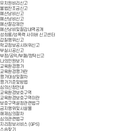
유치원비리신고
불법찬조금신고
예산낭비신고
예산낭비신고
예산절감제안
예산낭비및절감내역공개
성희롱/성폭력 사이버 신고센터
갑질행위신고
학교정보공시허위신고
부실시공신고
부정/공익/부패/청탁신고
나의민원보기
교육환경평가
교육환경평가란
평가대상및절차
평가기준및방법
심의신청안내
교육환경보호구역
교육환경보호구역이란
보호구역설정관련법규
금지행위및시설물
해제심의절차
심의관련법규
지리정보서비스 (GPS)
스승찾기