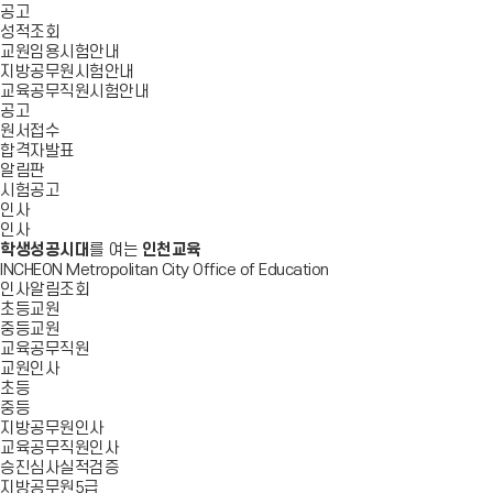
공고
성적조회
교원임용시험안내
지방공무원시험안내
교육공무직원시험안내
공고
원서접수
합격자발표
알림판
시험공고
인사
인사
학생성공시대
를 여는
인천교육
INCHEON Metropolitan City Office of Education
인사알림조회
초등교원
중등교원
교육공무직원
교원인사
초등
중등
지방공무원인사
교육공무직원인사
승진심사실적검증
지방공무원5급