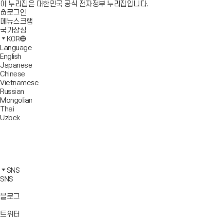
이 누리집은 대한민국 공식 전자정부 누리집입니다.
로그인
메뉴스크랩
국가상징
KOR
Language
English
Japanese
Chinese
Vietnamese
Russian
Mongolian
Thai
Uzbek
블
로
유
그
튜
페
바
브
이
인
로
바
스
스
카
가
로
북
타
카
SNS
기
가
바
그
오
SNS
기
로
램
톡
가
바
바
바
블로그
기
로
로
로
가
가
가
바
트위터