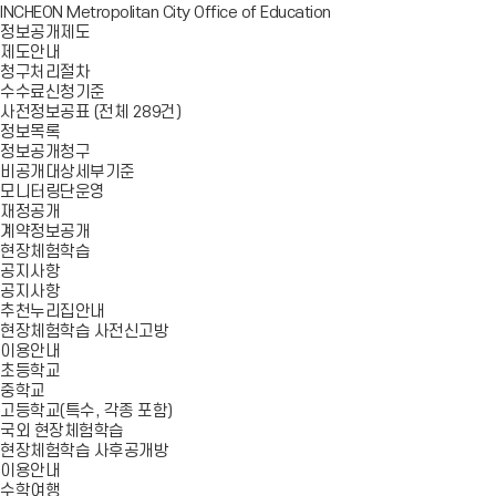
INCHEON Metropolitan City Office of Education
정보공개제도
제도안내
청구처리절차
수수료신청기준
사전정보공표 (전체 289건)
정보목록
정보공개청구
비공개대상세부기준
모니터링단운영
재정공개
계약정보공개
현장체험학습
공지사항
공지사항
추천누리집안내
현장체험학습 사전신고방
이용안내
초등학교
중학교
고등학교(특수, 각종 포함)
국외 현장체험학습
현장체험학습 사후공개방
이용안내
수학여행