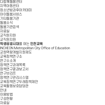
다함께돌봄센터
지역아동센터
청소년방과후아카데미
아이돌봄서비스
기타돌봄기관
돌봄소식
돌봄기관검색
자료실
교직원지원
교직원지원
학생성공시대
를 여는
인천교육
INCHEON Metropolitan City Office of Education
교원역량개발지원제도
교육정책연구소
연구소소개
정책연구과제목록
정책연구결과보고서
연구브리프
정책연구관리시스템
교육정책연구두레정책제안
교육활동보호담당관
안내
이용방법
구성현황
자료실