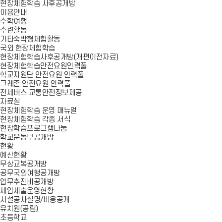
현장체험학습 사후공개방
이용안내
수학여행
수련활동
기타숙박형체험활동
국외 현장체험학습
현장체험학습사후공개방(개편이전자료)
현장체험학습안전요원인력풀
학교지원단 안전요원 인력풀
크레존 안전요원 인력풀
전세버스 교통안전정보제공
자료실
현장체험학습 운영 매뉴얼
현장체험학습 각종 서식
현장학습프로그램나눔
학교운동부공개방
현황
예산현황
무상교복공개방
공무국외여행공개방
업무추진비공개방
세입세출운영현황
시설공사실명/비용공개
유치원(공립)
초등학교