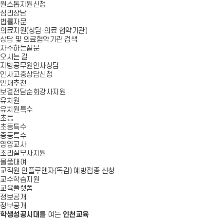
원스톱지원신청
심리상담
법률자문
의료지원(상담·의료 협약기관)
상담 및 의료협약기관 검색
자주하는질문
오시는 길
지방공무원인사상담
인사고충상담신청
인재추천
보결전담순회강사지원
유치원
유치원특수
초등
초등특수
중등특수
영양교사
조리실무사지원
물품대여
교직원 인플루엔자(독감) 예방접종 신청
교수학습지원
교육플랫폼
정보공개
정보공개
학생성공시대
를 여는
인천교육