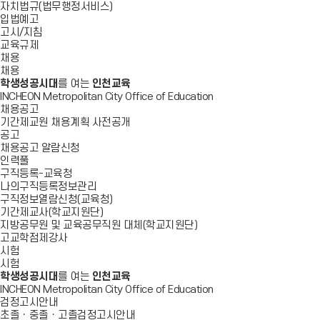
자치법규(법무행정서비스)
입법예고
고시/지침
교육규제
채용
채용
학생성공시대
를 여는
인천교육
INCHEON Metropolitan City Office of Education
채용공고
기간제교원 채용계획 사전공개
공고
채용공고 알람신청
인력풀
구직등록-교육청
나의구직등록정보관리
구직정보열람신청(교육청)
기간제교사(학교지원단)
지방공무원 및 교육공무직원 대체(학교지원단)
고교학점제강사
시험
시험
학생성공시대
를 여는
인천교육
INCHEON Metropolitan City Office of Education
검정고시안내
초졸ㆍ중졸ㆍ고졸검정고시안내