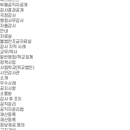
부패공직자공개
감사결과공개
국정감사
행정사무감사
자율감사
안내
자료실
불법찬조금자료실
감사 지적 사례
교무/학사
일반행정/학교회계
정책사업
사립학교(학교법인)
시민감사관
소개
우수사례
공지사항
소통방
감사 후 조치
공직윤리
공직자윤리법
재산등록
재산등록
정보제공 동의