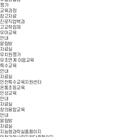
평가
교육과정
참고자료
진로직업백과
고교학점제
유아교육
안내
알림방
자료실
유치원평가
유초연계 이음교육
특수교육
안내
자료실
인천특수교육지원센터
온통초등교육
인성교육
안내
자료실
창의융합교육
안내
알림방
자료실
지능형과학실홈페이지