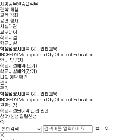
지방공무원중요직무
견학·체험
교육·강좌
공연·행사
시설대관
교구대여
학교시설
학교시설
학생성공시대
를 여는
인천교육
INCHEON Metropolitan City Office of Education
안내 및 공지
학교시설예약(단기)
학교시설예약(장기)
나의 예약 확인
관리
관리
학생성공시대
를 여는
인천교육
INCHEON Metropolitan City Office of Education
권한신청
학교시설물예약 관리 권한
참여/신청 알람신청
검
색
화
검
창
상
색
검
열
키