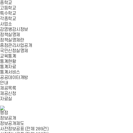
중학교
고등학교
특수학교
각종학교
사업소
감염병감시정보
정책실명제
정책실명제란
중점관리사업공개
국민신청실명제
교육통계
통계현황
통계자료
통계서비스
공공데이터개방
안내
제공목록
제공신청
자료실
행정
정보공개
정보공개제도
사전정보공표 (전체 289건)