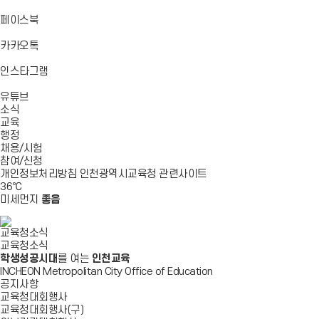
기
기
기
로
가
바
페이스북
기
로
가
바
카카오톡
기
로
가
바
인스타그램
기
로
바
가
유튜브
로
기
소식
가
교육
기
행정
채용/시험
참여/신청
개인정보처리방침
인천광역시교육청
관련사이트
36
℃
미세먼지
좋음
교육청소식
교육청소식
학생성공시대
를 여는
인천교육
INCHEON Metropolitan City Office of Education
공지사항
교육청대회행사
교육청대회행사(구)