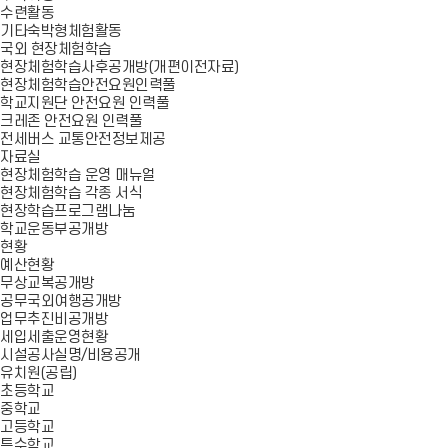
수련활동
기타숙박형체험활동
국외 현장체험학습
현장체험학습사후공개방(개편이전자료)
현장체험학습안전요원인력풀
학교지원단 안전요원 인력풀
크레존 안전요원 인력풀
전세버스 교통안전정보제공
자료실
현장체험학습 운영 매뉴얼
현장체험학습 각종 서식
현장학습프로그램나눔
학교운동부공개방
현황
예산현황
무상교복공개방
공무국외여행공개방
업무추진비공개방
세입세출운영현황
시설공사실명/비용공개
유치원(공립)
초등학교
중학교
고등학교
특수학교