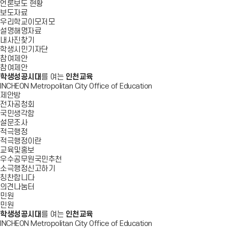
언론보도 현황
보도자료
우리학교이모저모
설명해명자료
내사진찾기
학생시민기자단
참여제안
참여제안
학생성공시대
를 여는
인천교육
INCHEON Metropolitan City Office of Education
제안방
전자공청회
국민생각함
설문조사
적극행정
적극행정이란
교육및홍보
우수공무원국민추천
소극행정신고하기
칭찬합니다
의견나눔터
민원
민원
학생성공시대
를 여는
인천교육
INCHEON Metropolitan City Office of Education