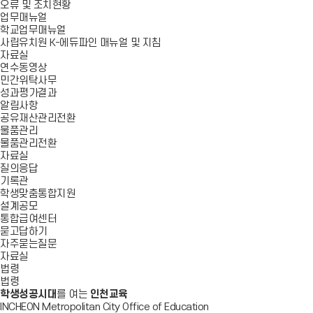
오류 및 조치현황
업무매뉴얼
학교업무매뉴얼
사립유치원 K-에듀파인 매뉴얼 및 지침
자료실
연수동영상
민간위탁사무
성과평가결과
알림사항
공유재산관리전환
물품관리
물품관리전환
자료실
질의응답
기록관
학생맞춤통합지원
설계공모
통합급여센터
묻고답하기
자주묻는질문
자료실
법령
법령
학생성공시대
를 여는
인천교육
INCHEON Metropolitan City Office of Education