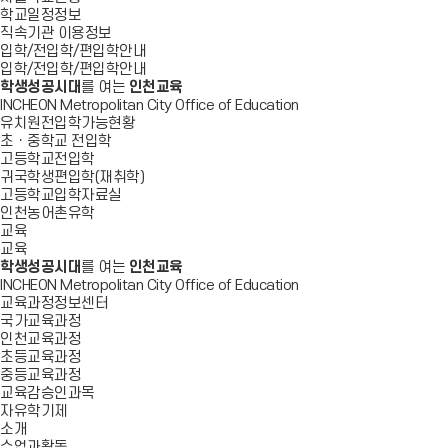
학교일정정보
직속기관 이용정보
입학/전입학/편입학안내
입학/전입학/편입학안내
학생성공시대
를 여는
인천교육
INCHEON Metropolitan City Office of Education
유치원전입학가능현황
초ㆍ중학교 전입학
고등학교전입학
귀국학생편입학(재취학)
고등학교입학자료실
인천농어촌유학
교육
교육
학생성공시대
를 여는
인천교육
INCHEON Metropolitan City Office of Education
교육과정정보센터
국가교육과정
인천교육과정
초등교육과정
중등교육과정
교육감승인과목
자유학기제
소개
수업과활동