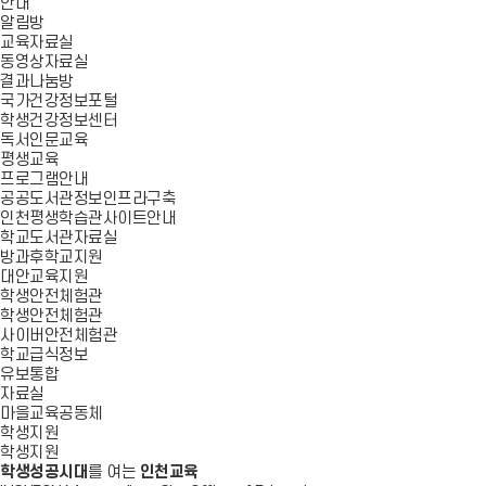
안내
알림방
교육자료실
동영상자료실
결과나눔방
국가건강정보포털
학생건강정보센터
독서인문교육
평생교육
프로그램안내
공공도서관정보인프라구축
인천평생학습관사이트안내
학교도서관자료실
방과후학교지원
대안교육지원
학생안전체험관
학생안전체험관
사이버안전체험관
학교급식정보
유보통합
자료실
마을교육공동체
학생지원
학생지원
학생성공시대
를 여는
인천교육