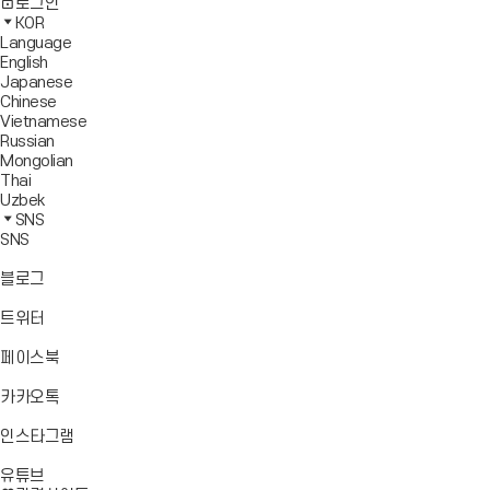
사
모
전
색
로그인
기
보
이
바
체
영
KOR
드
트
일
메
역
Language
창
맵
메
뉴
닫
English
열
이
뉴
기
Japanese
기
동
열
Chinese
기
Vietnamese
Russian
Mongolian
Thai
Uzbek
SNS
SNS
바
블로그
로
가
바
트위터
기
로
가
바
페이스북
기
로
가
바
카카오톡
기
로
가
바
인스타그램
기
로
바
가
유튜브