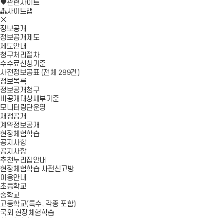
로
기
관련사이트
가
사이트맵
모
기
바
정보공개
일
정보공개제도
메
제도안내
뉴
청구처리절차
닫
수수료신청기준
기
사전정보공표 (전체 289건)
정보목록
정보공개청구
비공개대상세부기준
모니터링단운영
재정공개
계약정보공개
현장체험학습
공지사항
공지사항
추천누리집안내
현장체험학습 사전신고방
이용안내
초등학교
중학교
고등학교(특수, 각종 포함)
국외 현장체험학습