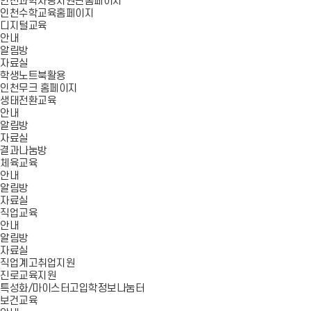
인천과학사랑지원단홈페이지
인천수학교육홈페이지
디지털교육
안내
알림방
자료실
학생노트북활용
인천무크 홈페이지
생태전환교육
안내
알림방
자료실
결과나눔방
체육교육
안내
알림방
자료실
직업교육
안내
알림방
자료실
직업계고취업지원
진로교육지원
특성화/마이스터고입학정보나눔터
보건교육