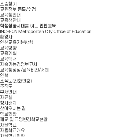
스승찾기
교원정보 등록/수정
교육청안내
교육청안내
학생성공시대
를 여는
인천교육
INCHEON Metropolitan City Office of Education
환영사
인천교육기본방향
교육방향
교육계획
교육백서
지속가능경영보고서
교육청상징/교육비전/서체
연혁
조직도(전화번호)
조직도
부서안내
자료실
청사배치
찾아오시는 길
학교현황
폐교 및 교명변경학교현황
자율학교
자율학교개요
자율학교현황