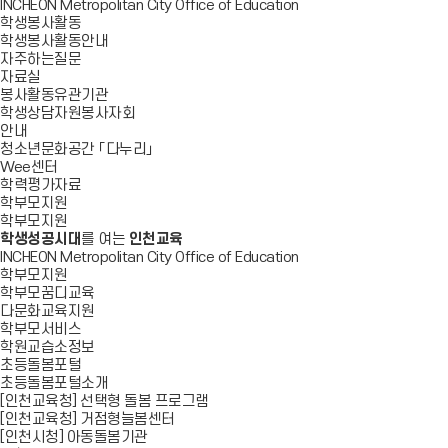
INCHEON Metropolitan City Office of Education
학생봉사활동
학생봉사활동안내
자주하는질문
자료실
봉사활동유관기관
학생상담자원봉사자회
안내
청소년문화공간 「다누리」
Wee센터
학력평가자료
학부모지원
학부모지원
학생성공시대
를 여는
인천교육
INCHEON Metropolitan City Office of Education
학부모지원
학부모꿈디교육
다문화교육지원
학부모서비스
학원교습소정보
초등돌봄포털
초등돌봄포털소개
[인천교육청] 선택형 돌봄 프로그램
[인천교육청] 거점형늘봄센터
[인천시청] 아동돌봄기관