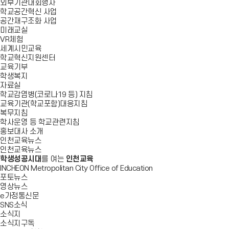
외부기관대회행사
학교공간혁신 사업
공간재구조화 사업
미래교실
VR체험
세계시민교육
학교혁신지원센터
교육기부
학생복지
자료실
학교감염병(코로나19 등) 지침
교육기관(학교포함)대응지침
복무지침
학사운영 등 학교관련지침
홍보대사 소개
인천교육뉴스
인천교육뉴스
학생성공시대
를 여는
인천교육
INCHEON Metropolitan City Office of Education
포토뉴스
영상뉴스
e가정통신문
SNS소식
소식지
소식지구독