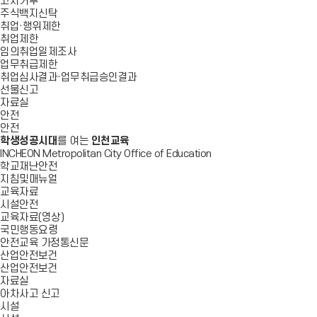
고지거부
주식백지신탁
취업·행위제한
취업제한
임의취업일제조사
업무취급제한
취업심사결과·업무취급승인결과
선물신고
자료실
안전
안전
학생성공시대
를 여는
인천교육
INCHEON Metropolitan City Office of Education
학교재난안전
지침및매뉴얼
교육자료
시설안전
교육자료(영상)
국민행동요령
안전교육 가정통신문
산업안전보건
산업안전보건
자료실
아차사고 신고
시설