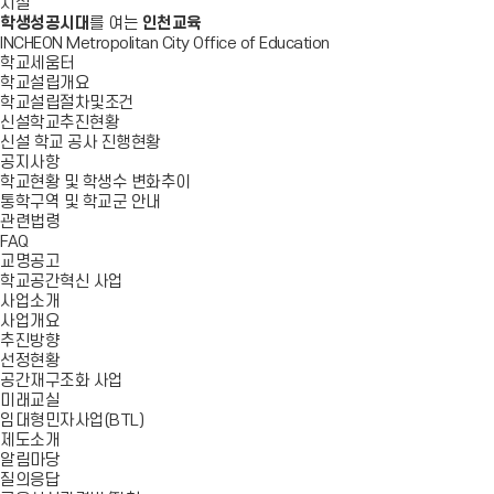
시설
학생성공시대
를 여는
인천교육
INCHEON Metropolitan City Office of Education
학교세움터
학교설립개요
학교설립절차및조건
신설학교추진현황
신설 학교 공사 진행현황
공지사항
학교현황 및 학생수 변화추이
통학구역 및 학교군 안내
관련법령
FAQ
교명공고
학교공간혁신 사업
사업소개
사업개요
추진방향
선정현황
공간재구조화 사업
미래교실
임대형민자사업(BTL)
제도소개
알림마당
질의응답