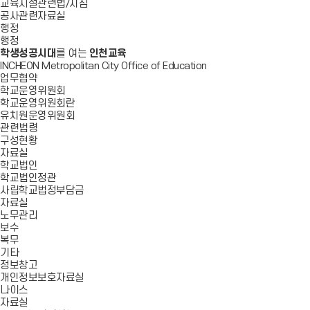
교육시설관련법/지침
공사관련자료실
행정
행정
학생성공시대
를 여는
인천교육
INCHEON Metropolitan City Office of Education
업무협약
학교운영위원회
학교운영위원회란
유치원운영위원회
관련법령
구성현황
자료실
학교법인
학교법인정관
사립학교법정부담금
자료실
노무관리
보수
복무
기타
정보창고
개인정보보호자료실
나이스
자료실