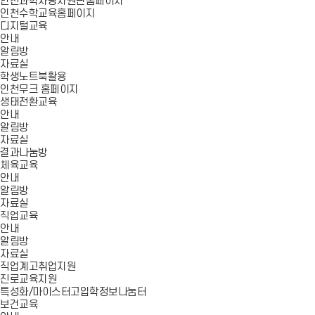
인천과학사랑지원단홈페이지
인천수학교육홈페이지
디지털교육
안내
알림방
자료실
학생노트북활용
인천무크 홈페이지
생태전환교육
안내
알림방
자료실
결과나눔방
체육교육
안내
알림방
자료실
직업교육
안내
알림방
자료실
직업계고취업지원
진로교육지원
특성화/마이스터고입학정보나눔터
보건교육