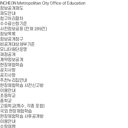
INCHEON Metropolitan City Office of Education
정보공개제도
제도안내
청구처리절차
수수료신청기준
사전정보공표 (전체 289건)
정보목록
정보공개청구
비공개대상세부기준
모니터링단운영
재정공개
계약정보공개
현장체험학습
공지사항
공지사항
추천누리집안내
현장체험학습 사전신고방
이용안내
초등학교
중학교
고등학교(특수, 각종 포함)
국외 현장체험학습
현장체험학습 사후공개방
이용안내
수학여행