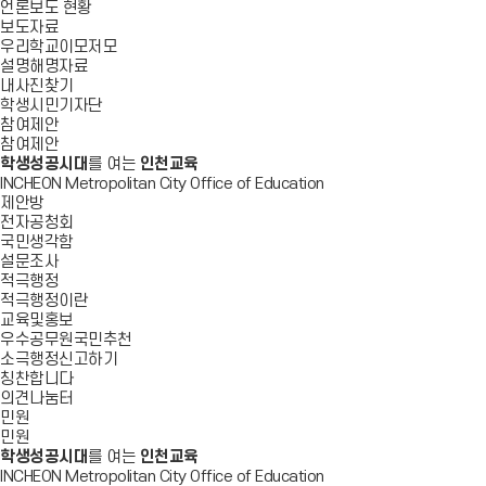
언론보도 현황
보도자료
우리학교이모저모
설명해명자료
내사진찾기
학생시민기자단
참여제안
참여제안
학생성공시대
를 여는
인천교육
INCHEON Metropolitan City Office of Education
제안방
전자공청회
국민생각함
설문조사
적극행정
적극행정이란
교육및홍보
우수공무원국민추천
소극행정신고하기
칭찬합니다
의견나눔터
민원
민원
학생성공시대
를 여는
인천교육
INCHEON Metropolitan City Office of Education