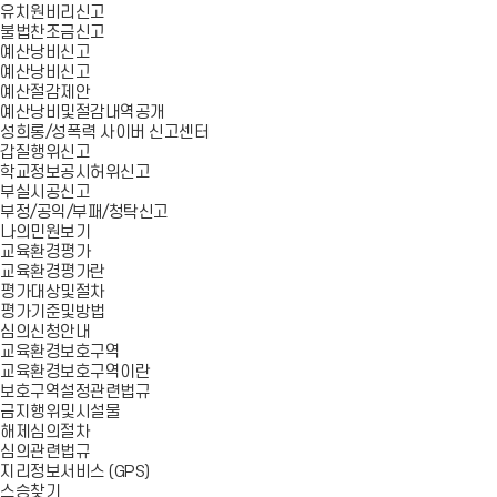
유치원비리신고
불법찬조금신고
예산낭비신고
예산낭비신고
예산절감제안
예산낭비및절감내역공개
성희롱/성폭력 사이버 신고센터
갑질행위신고
학교정보공시허위신고
부실시공신고
부정/공익/부패/청탁신고
나의민원보기
교육환경평가
교육환경평가란
평가대상및절차
평가기준및방법
심의신청안내
교육환경보호구역
교육환경보호구역이란
보호구역설정관련법규
금지행위및시설물
해제심의절차
심의관련법규
지리정보서비스 (GPS)
스승찾기