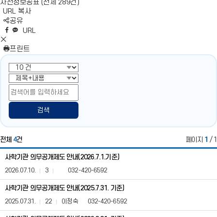
사전정보공표 (전체 289건)
URL 복사
S
공유
N
네
엑
페
카
복
URL
S
이
스
이
카
사
S
영
버
공
스
오
N
프린트
역
밴
유
북
톡
S
펼
드
공
공
영
치
공
유
유
역
기
유
닫
기
검색
전체
4
건
페이지
1
/ 1
사
사학기관 의무공개제도 안내(2026.7.1.기준)
학
기
2026.07.10.
3
032-420-6592
관
의
사학기관 의무공개제도 안내(2025.7.31. 기준)
무
2025.07.31.
22
이정숙
032-420-6592
공
개