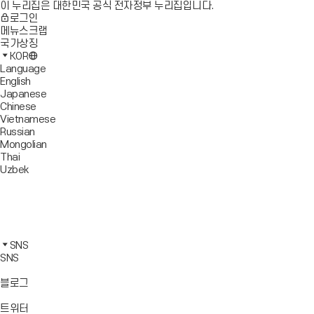
이 누리집은 대한민국 공식 전자정부 누리집입니다.
로그인
메뉴스크랩
국가상징
KOR
Language
English
Japanese
Chinese
Vietnamese
Russian
Mongolian
Thai
Uzbek
블
로
유
그
튜
페
바
브
이
인
로
바
스
스
카
가
로
북
타
카
SNS
기
가
바
그
오
SNS
기
로
램
톡
가
바
바
바
블로그
기
로
로
로
가
가
가
바
트위터