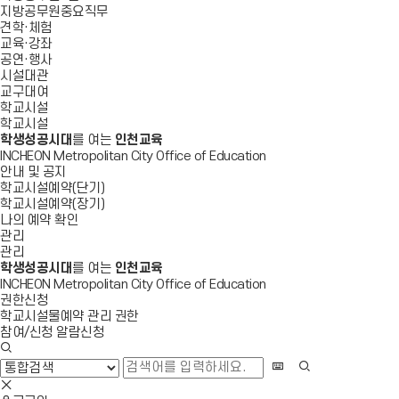
지방공무원중요직무
견학·체험
교육·강좌
공연·행사
시설대관
교구대여
학교시설
학교시설
학생성공시대
를 여는
인천교육
INCHEON Metropolitan City Office of Education
안내 및 공지
학교시설예약(단기)
학교시설예약(장기)
나의 예약 확인
관리
관리
학생성공시대
를 여는
인천교육
INCHEON Metropolitan City Office of Education
권한신청
학교시설물예약 관리 권한
참여/신청 알람신청
검
색
화
검
창
상
색
검
열
키