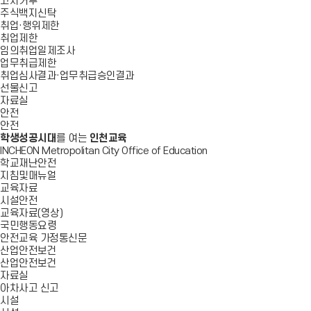
고지거부
주식백지신탁
취업·행위제한
취업제한
임의취업일제조사
업무취급제한
취업심사결과·업무취급승인결과
선물신고
자료실
안전
안전
학생성공시대
를 여는
인천교육
INCHEON Metropolitan City Office of Education
학교재난안전
지침및매뉴얼
교육자료
시설안전
교육자료(영상)
국민행동요령
안전교육 가정통신문
산업안전보건
산업안전보건
자료실
아차사고 신고
시설