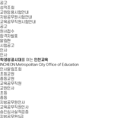
공고
성적조회
교원임용시험안내
지방공무원시험안내
교육공무직원시험안내
공고
원서접수
합격자발표
알림판
시험공고
인사
인사
학생성공시대
를 여는
인천교육
INCHEON Metropolitan City Office of Education
인사알림조회
초등교원
중등교원
교육공무직원
교원인사
초등
중등
지방공무원인사
교육공무직원인사
승진심사실적검증
지방공무원5급