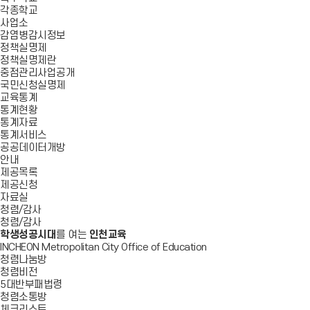
각종학교
사업소
감염병감시정보
정책실명제
정책실명제란
중점관리사업공개
국민신청실명제
교육통계
통계현황
통계자료
통계서비스
공공데이터개방
안내
제공목록
제공신청
자료실
청렴/감사
청렴/감사
학생성공시대
를 여는
인천교육
INCHEON Metropolitan City Office of Education
청렴나눔방
청렴비전
5대반부패법령
청렴소통방
체크리스트