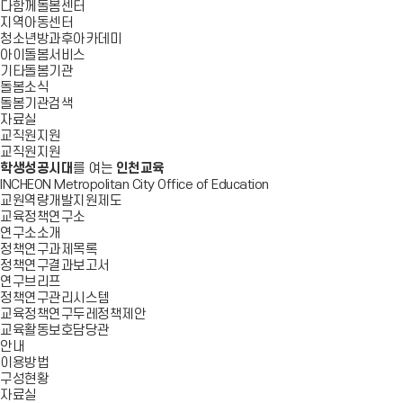
다함께돌봄센터
지역아동센터
청소년방과후아카데미
아이돌봄서비스
기타돌봄기관
돌봄소식
돌봄기관검색
자료실
교직원지원
교직원지원
학생성공시대
를 여는
인천교육
INCHEON Metropolitan City Office of Education
교원역량개발지원제도
교육정책연구소
연구소소개
정책연구과제목록
정책연구결과보고서
연구브리프
정책연구관리시스템
교육정책연구두레정책제안
교육활동보호담당관
안내
이용방법
구성현황
자료실