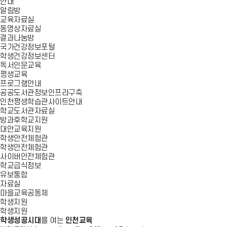
안내
알림방
교육자료실
동영상자료실
결과나눔방
국가건강정보포털
학생건강정보센터
독서인문교육
평생교육
프로그램안내
공공도서관정보인프라구축
인천평생학습관사이트안내
학교도서관자료실
방과후학교지원
대안교육지원
학생안전체험관
학생안전체험관
사이버안전체험관
학교급식정보
유보통합
자료실
마을교육공동체
학생지원
학생지원
학생성공시대
를 여는
인천교육