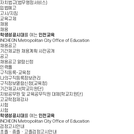
자치법규(법무행정서비스)
입법예고
고시/지침
교육규제
채용
채용
학생성공시대
를 여는
인천교육
INCHEON Metropolitan City Office of Education
채용공고
기간제교원 채용계획 사전공개
공고
채용공고 알람신청
인력풀
구직등록-교육청
나의구직등록정보관리
구직정보열람신청(교육청)
기간제교사(학교지원단)
지방공무원 및 교육공무직원 대체(학교지원단)
고교학점제강사
시험
시험
학생성공시대
를 여는
인천교육
INCHEON Metropolitan City Office of Education
검정고시안내
초졸ㆍ중졸ㆍ고졸검정고시안내