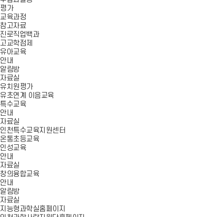
평가
교육과정
참고자료
진로직업백과
고교학점제
유아교육
안내
알림방
자료실
유치원평가
유초연계 이음교육
특수교육
안내
자료실
인천특수교육지원센터
온통초등교육
인성교육
안내
자료실
창의융합교육
안내
알림방
자료실
지능형과학실홈페이지