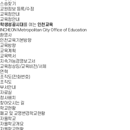
스승찾기
교원정보 등록/수정
교육청안내
교육청안내
학생성공시대
를 여는
인천교육
INCHEON Metropolitan City Office of Education
환영사
인천교육기본방향
교육방향
교육계획
교육백서
지속가능경영보고서
교육청상징/교육비전/서체
연혁
조직도(전화번호)
조직도
부서안내
자료실
청사배치
찾아오시는 길
학교현황
폐교 및 교명변경학교현황
자율학교
자율학교개요
자율학교현황