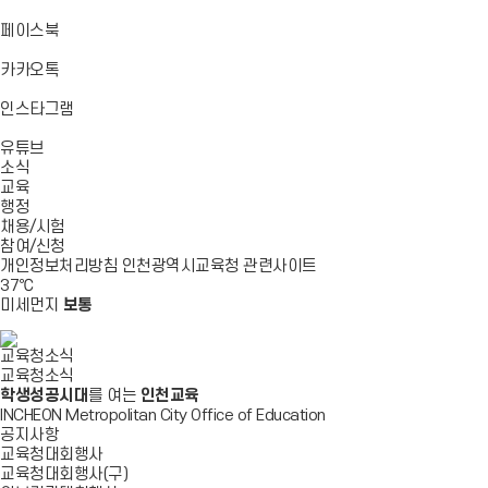
기
기
기
로
가
바
페이스북
기
로
가
바
카카오톡
기
로
가
바
인스타그램
기
로
바
가
유튜브
로
기
소식
가
교육
기
행정
채용/시험
참여/신청
개인정보처리방침
인천광역시교육청
관련사이트
37
℃
미세먼지
보통
교육청소식
교육청소식
학생성공시대
를 여는
인천교육
INCHEON Metropolitan City Office of Education
공지사항
교육청대회행사
교육청대회행사(구)