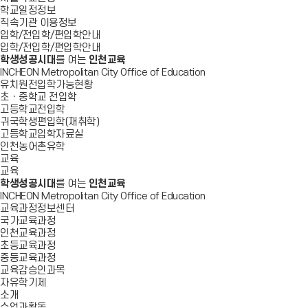
학교일정정보
직속기관 이용정보
입학/전입학/편입학안내
입학/전입학/편입학안내
학생성공시대
를 여는
인천교육
INCHEON Metropolitan City Office of Education
유치원전입학가능현황
초ㆍ중학교 전입학
고등학교전입학
귀국학생편입학(재취학)
고등학교입학자료실
인천농어촌유학
교육
교육
학생성공시대
를 여는
인천교육
INCHEON Metropolitan City Office of Education
교육과정정보센터
국가교육과정
인천교육과정
초등교육과정
중등교육과정
교육감승인과목
자유학기제
소개
수업과활동