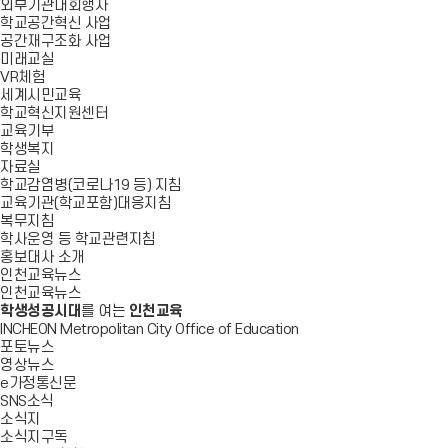
외부기관대회행사
학교공간혁신 사업
공간재구조화 사업
미래교실
VR체험
세계시민교육
학교혁신지원센터
교육기부
학생복지
자료실
학교감염병(코로나19 등) 지침
교육기관(학교포함)대응지침
복무지침
학사운영 등 학교관련지침
홍보대사 소개
인천교육뉴스
인천교육뉴스
학생성공시대
를 여는
인천교육
INCHEON Metropolitan City Office of Education
포토뉴스
영상뉴스
e가정통신문
SNS소식
소식지
소식지구독