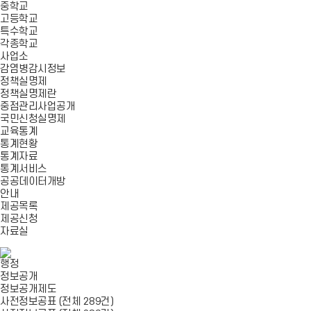
중학교
고등학교
특수학교
각종학교
사업소
감염병감시정보
정책실명제
정책실명제란
중점관리사업공개
국민신청실명제
교육통계
통계현황
통계자료
통계서비스
공공데이터개방
안내
제공목록
제공신청
자료실
행정
정보공개
정보공개제도
사전정보공표 (전체 289건)