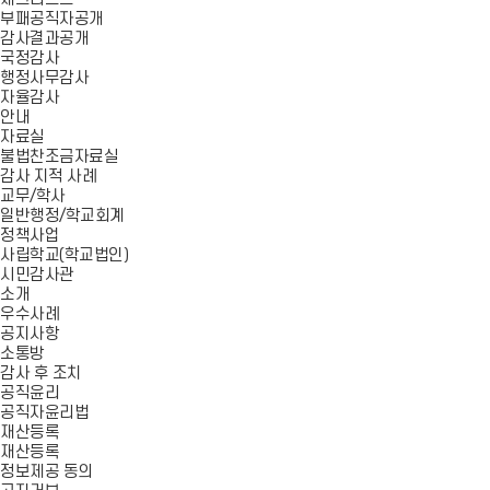
부패공직자공개
감사결과공개
국정감사
행정사무감사
자율감사
안내
자료실
불법찬조금자료실
감사 지적 사례
교무/학사
일반행정/학교회계
정책사업
사립학교(학교법인)
시민감사관
소개
우수사례
공지사항
소통방
감사 후 조치
공직윤리
공직자윤리법
재산등록
재산등록
정보제공 동의