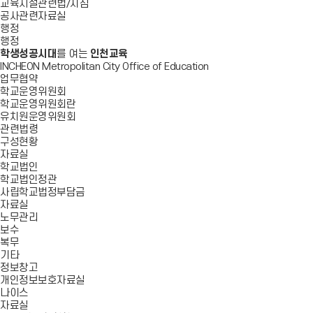
교육시설관련법/지침
공사관련자료실
행정
행정
학생성공시대
를 여는
인천교육
INCHEON Metropolitan City Office of Education
업무협약
학교운영위원회
학교운영위원회란
유치원운영위원회
관련법령
구성현황
자료실
학교법인
학교법인정관
사립학교법정부담금
자료실
노무관리
보수
복무
기타
정보창고
개인정보보호자료실
나이스
자료실