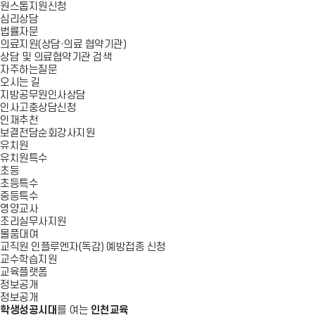
원스톱지원신청
심리상담
법률자문
의료지원(상담·의료 협약기관)
상담 및 의료협약기관 검색
자주하는질문
오시는 길
지방공무원인사상담
인사고충상담신청
인재추천
보결전담순회강사지원
유치원
유치원특수
초등
초등특수
중등특수
영양교사
조리실무사지원
물품대여
교직원 인플루엔자(독감) 예방접종 신청
교수학습지원
교육플랫폼
정보공개
정보공개
학생성공시대
를 여는
인천교육