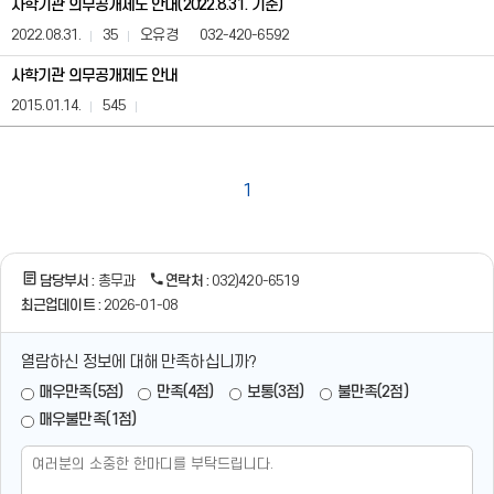
사학기관 의무공개제도 안내(2022.8.31. 기준)
제
도
2022.08.31.
35
오유경
032-420-6592
안
내
사학기관 의무공개제도 안내
(사
2015.01.14.
545
전
정
보
공
1
표)
게
시
판
은
담당부서 :
총무과
연락처 :
032)420-6519
번
최근업데이트 :
2026-01-08
호,
제
목,
열람하신 정보에 대해 만족하십니까?
등
록
매우만족(5점)
만족(4점)
보통(3점)
불만족(2점)
일,
매우불만족(1점)
조
회
수,
첨