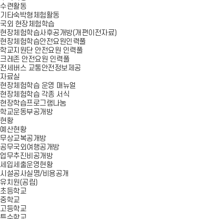
수련활동
기타숙박형체험활동
국외 현장체험학습
현장체험학습사후공개방(개편이전자료)
현장체험학습안전요원인력풀
학교지원단 안전요원 인력풀
크레존 안전요원 인력풀
전세버스 교통안전정보제공
자료실
현장체험학습 운영 매뉴얼
현장체험학습 각종 서식
현장학습프로그램나눔
학교운동부공개방
현황
예산현황
무상교복공개방
공무국외여행공개방
업무추진비공개방
세입세출운영현황
시설공사실명/비용공개
유치원(공립)
초등학교
중학교
고등학교
특수학교