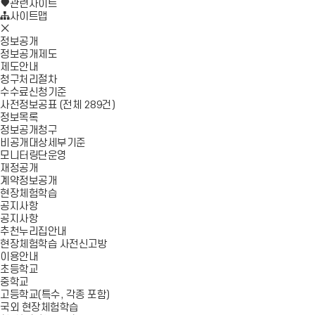
로
기
관련사이트
가
사이트맵
모
기
바
정보공개
일
정보공개제도
메
제도안내
뉴
청구처리절차
닫
수수료신청기준
기
사전정보공표 (전체 289건)
정보목록
정보공개청구
비공개대상세부기준
모니터링단운영
재정공개
계약정보공개
현장체험학습
공지사항
공지사항
추천누리집안내
현장체험학습 사전신고방
이용안내
초등학교
중학교
고등학교(특수, 각종 포함)
국외 현장체험학습