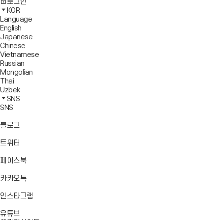
사
모
전
색
로그인
기
보
이
바
체
영
KOR
드
트
일
메
역
Language
창
맵
메
뉴
닫
English
열
이
뉴
기
Japanese
기
동
열
Chinese
기
Vietnamese
Russian
Mongolian
Thai
Uzbek
SNS
SNS
바
블로그
로
가
바
트위터
기
로
가
바
페이스북
기
로
가
바
카카오톡
기
로
가
바
인스타그램
기
로
바
가
유튜브