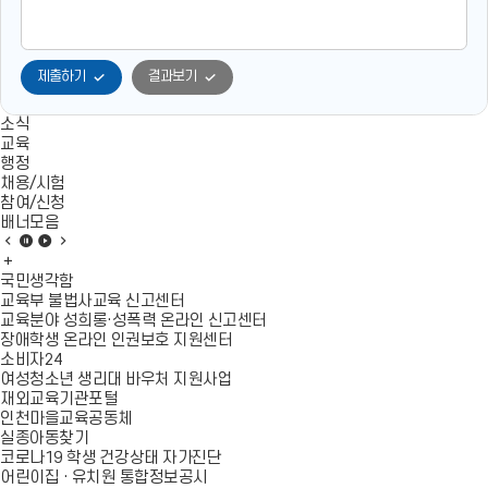
부,
담
당
자,
제출하기
결과보기
연
락
소식
처
교육
정
행정
보
채용/시험
를
참여/신청
제
배너모음
공
배
배
배
배
합
너
배
너
너
너
니
모
너
모
모
모
국민생각함
다.
음
모
음
음
음
교육부 불법사교육 신고센터
이
음
정
재
다
교육분야 성희롱·성폭력 온라인 신고센터
전
더
지
생
음
장애학생 온라인 인권보호 지원센터
슬
보
슬
소비자24
라
기
라
여성청소년 생리대 바우처 지원사업
이
이
재외교육기관포털
드
드
인천마을교육공동체
실종아동찾기
코로나19 학생 건강상태 자가진단
어린이집 · 유치원 통합정보공시