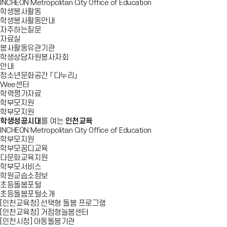
INCHEON Metropolitan City Office of Education
학생봉사활동
학생봉사활동안내
자주하는질문
자료실
봉사활동유관기관
학생상담자원봉사자회
안내
청소년문화공간 「다누리」
Wee센터
학력평가자료
학부모지원
학부모지원
학생성공시대
를 여는
인천교육
INCHEON Metropolitan City Office of Education
학부모지원
학부모꿈디교육
다문화교육지원
학부모서비스
학원교습소정보
초등돌봄포털
초등돌봄포털소개
[인천교육청] 선택형 돌봄 프로그램
[인천교육청] 거점형늘봄센터
[인천시청] 아동돌봄기관