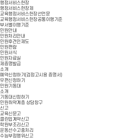
행정서비스헌장
행정서비스헌장제
교육행정서비스헌장선언문
교육행정서비스헌장공통이행기준
부서별이행기준
민원안내
민원처리안내
민원후견인제도
민원편람
민원서식
민원자료실
제증명발급
소개
예약신청하기(검정고시용 증명서)
우편신청하기
민원기동대
소개
기동대신청하기
민원취약계층 상담창구
신고
교육신문고
클린업계약신고
학원부조리신고
운동선수고충처리
수능부정행위신고