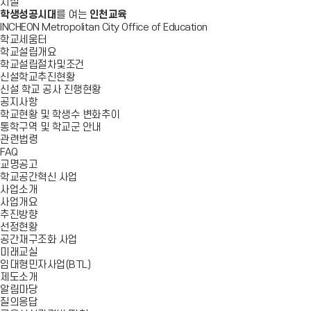
시설
학생성공시대
를 여는
인천교육
INCHEON Metropolitan City Office of Education
학교세움터
학교설립개요
학교설립절차및조건
신설학교추진현황
신설 학교 공사 진행현황
공지사항
학교현황 및 학생수 변화추이
통학구역 및 학교군 안내
관련법령
FAQ
교명공고
학교공간혁신 사업
사업소개
사업개요
추진방향
선정현황
공간재구조화 사업
미래교실
임대형민자사업(BTL)
제도소개
알림마당
질의응답