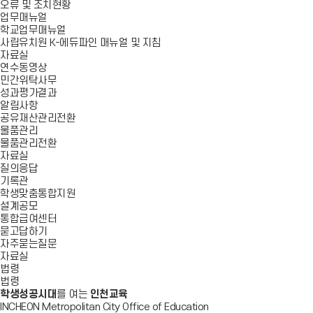
오류 및 조치현황
업무매뉴얼
학교업무매뉴얼
사립유치원 K-에듀파인 매뉴얼 및 지침
자료실
연수동영상
민간위탁사무
성과평가결과
알림사항
공유재산관리전환
물품관리
물품관리전환
자료실
질의응답
기록관
학생맞춤통합지원
설계공모
통합급여센터
묻고답하기
자주묻는질문
자료실
법령
법령
학생성공시대
를 여는
인천교육
INCHEON Metropolitan City Office of Education