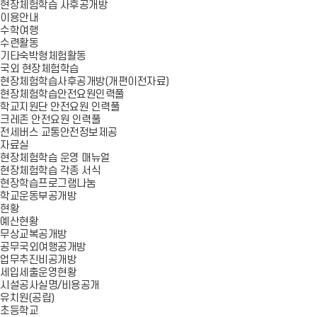
현장체험학습 사후공개방
이용안내
수학여행
수련활동
기타숙박형체험활동
국외 현장체험학습
현장체험학습사후공개방(개편이전자료)
현장체험학습안전요원인력풀
학교지원단 안전요원 인력풀
크레존 안전요원 인력풀
전세버스 교통안전정보제공
자료실
현장체험학습 운영 매뉴얼
현장체험학습 각종 서식
현장학습프로그램나눔
학교운동부공개방
현황
예산현황
무상교복공개방
공무국외여행공개방
업무추진비공개방
세입세출운영현황
시설공사실명/비용공개
유치원(공립)
초등학교