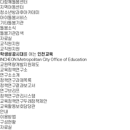
다함께돌봄센터
지역아동센터
청소년방과후아카데미
아이돌봄서비스
기타돌봄기관
돌봄소식
돌봄기관검색
자료실
교직원지원
교직원지원
학생성공시대
를 여는
인천교육
INCHEON Metropolitan City Office of Education
교원역량개발지원제도
교육정책연구소
연구소소개
정책연구과제목록
정책연구결과보고서
연구브리프
정책연구관리시스템
교육정책연구두레정책제안
교육활동보호담당관
안내
이용방법
구성현황
자료실