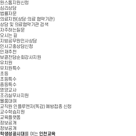
원스톱지원신청
심리상담
법률자문
의료지원(상담·의료 협약기관)
상담 및 의료협약기관 검색
자주하는질문
오시는 길
지방공무원인사상담
인사고충상담신청
인재추천
보결전담순회강사지원
유치원
유치원특수
초등
초등특수
중등특수
영양교사
조리실무사지원
물품대여
교직원 인플루엔자(독감) 예방접종 신청
교수학습지원
교육플랫폼
정보공개
정보공개
학생성공시대
를 여는
인천교육