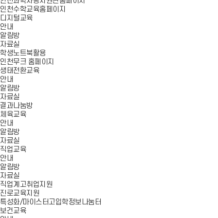
인천과학사랑지원단홈페이지
인천수학교육홈페이지
디지털교육
안내
알림방
자료실
학생노트북활용
인천무크 홈페이지
생태전환교육
안내
알림방
자료실
결과나눔방
체육교육
안내
알림방
자료실
직업교육
안내
알림방
자료실
직업계고취업지원
진로교육지원
특성화/마이스터고입학정보나눔터
보건교육