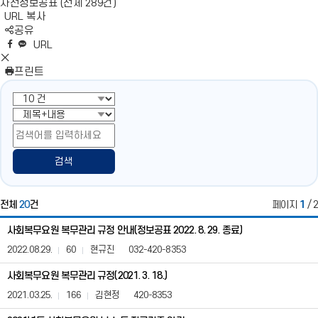
사전정보공표 (전체 289건)
URL 복사
S
공유
N
네
엑
페
카
복
URL
S
이
스
이
카
사
S
영
버
공
스
오
N
프린트
역
밴
유
북
톡
S
펼
드
공
공
영
치
공
유
유
역
기
유
닫
기
검색
전체
20
건
페이지
1
/ 2
사
사회복무요원 복무관리 규정 안내(정보공표 2022. 8. 29. 종료)
회
복
2022.08.29.
60
현규진
032-420-8353
무
요
사회복무요원 복무관리 규정(2021. 3. 18.)
원
2021.03.25.
166
김현정
420-8353
복
무