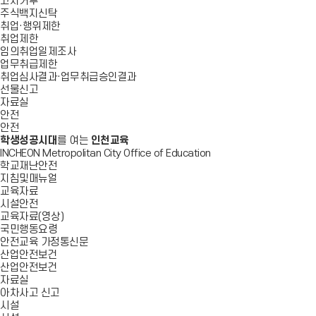
고지거부
주식백지신탁
취업·행위제한
취업제한
임의취업일제조사
업무취급제한
취업심사결과·업무취급승인결과
선물신고
자료실
안전
안전
학생성공시대
를 여는
인천교육
INCHEON Metropolitan City Office of Education
학교재난안전
지침및매뉴얼
교육자료
시설안전
교육자료(영상)
국민행동요령
안전교육 가정통신문
산업안전보건
산업안전보건
자료실
아차사고 신고
시설