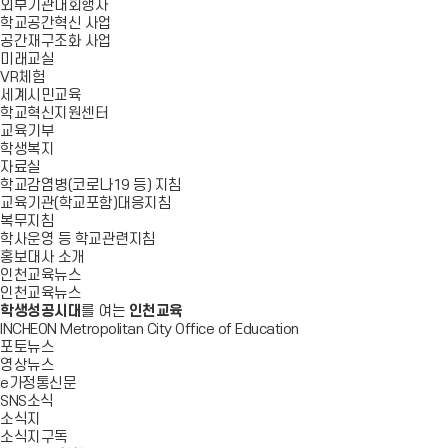
외부기관대회행사
학교공간혁신 사업
공간재구조화 사업
미래교실
VR체험
세계시민교육
학교혁신지원센터
교육기부
학생복지
자료실
학교감염병(코로나19 등) 지침
교육기관(학교포함)대응지침
복무지침
학사운영 등 학교관련지침
홍보대사 소개
인천교육뉴스
인천교육뉴스
학생성공시대
를 여는
인천교육
INCHEON Metropolitan City Office of Education
포토뉴스
영상뉴스
e가정통신문
SNS소식
소식지
소식지구독