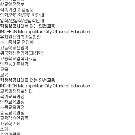
학교일정정보
직속기관 이용정보
입학/전입학/편입학안내
입학/전입학/편입학안내
학생성공시대
를 여는
인천교육
INCHEON Metropolitan City Office of Education
유치원전입학가능현황
초ㆍ중학교 전입학
고등학교전입학
귀국학생편입학(재취학)
고등학교입학자료실
인천농어촌유학
교육
교육
학생성공시대
를 여는
인천교육
INCHEON Metropolitan City Office of Education
교육과정정보센터
국가교육과정
인천교육과정
초등교육과정
중등교육과정
교육감승인과목
자유학기제
소개
수업과활동