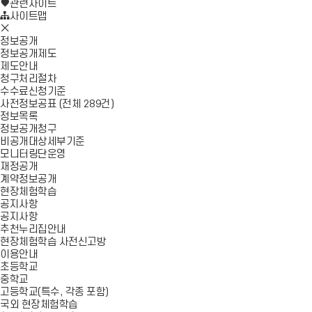
로
기
관련사이트
가
사이트맵
모
기
바
정보공개
일
정보공개제도
메
제도안내
뉴
청구처리절차
닫
수수료신청기준
기
사전정보공표 (전체 289건)
정보목록
정보공개청구
비공개대상세부기준
모니터링단운영
재정공개
계약정보공개
현장체험학습
공지사항
공지사항
추천누리집안내
현장체험학습 사전신고방
이용안내
초등학교
중학교
고등학교(특수, 각종 포함)
국외 현장체험학습