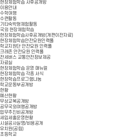
현장체험학습 사후공개방
이용안내
수학여행
수련활동
기타숙박형체험활동
국외 현장체험학습
현장체험학습사후공개방(개편이전자료)
현장체험학습안전요원인력풀
학교지원단 안전요원 인력풀
크레존 안전요원 인력풀
전세버스 교통안전정보제공
자료실
현장체험학습 운영 매뉴얼
현장체험학습 각종 서식
현장학습프로그램나눔
학교운동부공개방
현황
예산현황
무상교복공개방
공무국외여행공개방
업무추진비공개방
세입세출운영현황
시설공사실명/비용공개
유치원(공립)
초등학교