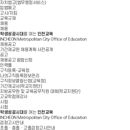
자치법규(법무행정서비스)
입법예고
고시/지침
교육규제
채용
채용
학생성공시대
를 여는
인천교육
INCHEON Metropolitan City Office of Education
채용공고
기간제교원 채용계획 사전공개
공고
채용공고 알람신청
인력풀
구직등록-교육청
나의구직등록정보관리
구직정보열람신청(교육청)
기간제교사(학교지원단)
지방공무원 및 교육공무직원 대체(학교지원단)
고교학점제강사
시험
시험
학생성공시대
를 여는
인천교육
INCHEON Metropolitan City Office of Education
검정고시안내
초졸ㆍ중졸ㆍ고졸검정고시안내