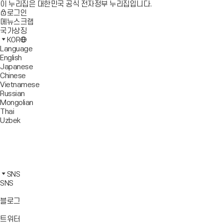
이 누리집은 대한민국 공식 전자정부 누리집입니다.
로그인
메뉴스크랩
국가상징
KOR
Language
English
Japanese
Chinese
Vietnamese
Russian
Mongolian
Thai
Uzbek
블
로
유
그
튜
페
바
브
이
인
로
바
스
스
카
가
로
북
타
카
SNS
기
가
바
그
오
SNS
기
로
램
톡
가
바
바
바
블로그
기
로
로
로
가
가
가
바
트위터