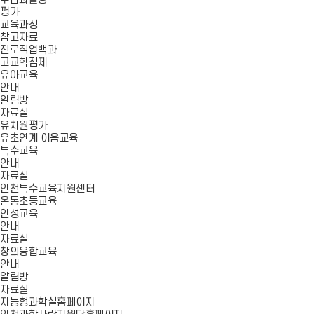
평가
교육과정
참고자료
진로직업백과
고교학점제
유아교육
안내
알림방
자료실
유치원평가
유초연계 이음교육
특수교육
안내
자료실
인천특수교육지원센터
온통초등교육
인성교육
안내
자료실
창의융합교육
안내
알림방
자료실
지능형과학실홈페이지