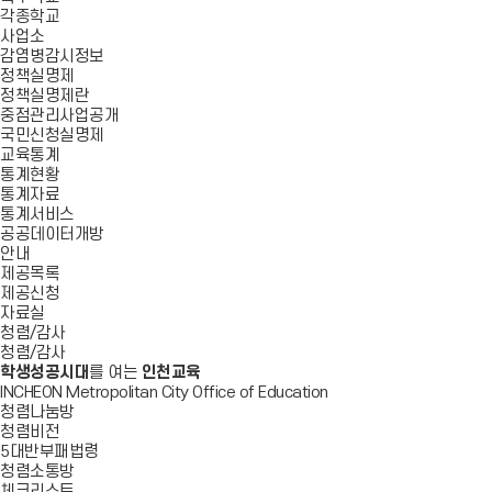
각종학교
사업소
감염병감시정보
정책실명제
정책실명제란
중점관리사업공개
국민신청실명제
교육통계
통계현황
통계자료
통계서비스
공공데이터개방
안내
제공목록
제공신청
자료실
청렴/감사
청렴/감사
학생성공시대
를 여는
인천교육
INCHEON Metropolitan City Office of Education
청렴나눔방
청렴비전
5대반부패법령
청렴소통방
체크리스트