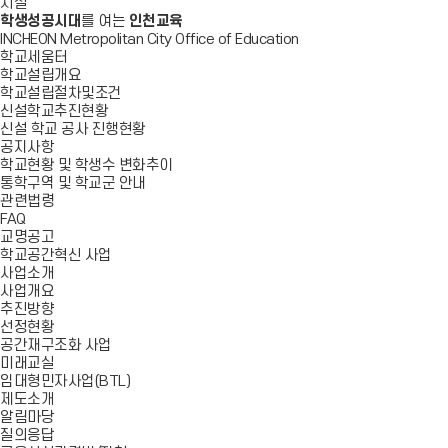
시설
학생성공시대
를 여는
인천교육
INCHEON Metropolitan City Office of Education
학교세움터
학교설립개요
학교설립절차및조건
신설학교추진현황
신설 학교 공사 진행현황
공지사항
학교현황 및 학생수 변화추이
통학구역 및 학교군 안내
관련법령
FAQ
교명공고
학교공간혁신 사업
사업소개
사업개요
추진방향
선정현황
공간재구조화 사업
미래교실
임대형민자사업(BTL)
제도소개
알림마당
질의응답