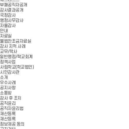
부패공직자공개
감사결과공개
국정감사
행정사무감사
자율감사
안내
자료실
불법찬조금자료실
감사 지적 사례
교무/학사
일반행정/학교회계
정책사업
사립학교(학교법인)
시민감사관
소개
우수사례
공지사항
소통방
감사 후 조치
공직윤리
공직자윤리법
재산등록
재산등록
정보제공 동의