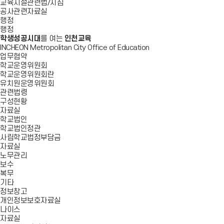
교육시설관련법/지침
공사관련자료실
행정
행정
학생성공시대
를 여는
인천교육
INCHEON Metropolitan City Office of Education
업무협약
학교운영위원회
학교운영위원회란
유치원운영위원회
관련법령
구성현황
자료실
학교법인
학교법인정관
사립학교법정부담금
자료실
노무관리
보수
복무
기타
정보창고
개인정보보호자료실
나이스
자료실