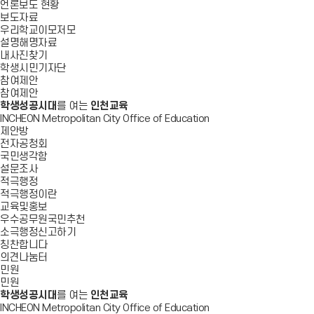
언론보도 현황
보도자료
우리학교이모저모
설명해명자료
내사진찾기
학생시민기자단
참여제안
참여제안
학생성공시대
를 여는
인천교육
INCHEON Metropolitan City Office of Education
제안방
전자공청회
국민생각함
설문조사
적극행정
적극행정이란
교육및홍보
우수공무원국민추천
소극행정신고하기
칭찬합니다
의견나눔터
민원
민원
학생성공시대
를 여는
인천교육
INCHEON Metropolitan City Office of Education