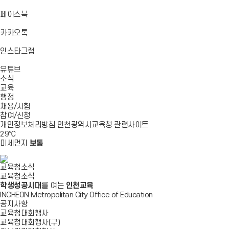
기
기
기
로
가
바
페이스북
기
로
가
바
카카오톡
기
로
가
바
인스타그램
기
로
바
가
유튜브
로
기
소식
가
교육
기
행정
채용/시험
참여/신청
개인정보처리방침
인천광역시교육청
관련사이트
29
℃
미세먼지
보통
교육청소식
교육청소식
학생성공시대
를 여는
인천교육
INCHEON Metropolitan City Office of Education
공지사항
교육청대회행사
교육청대회행사(구)