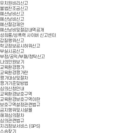
유치원비리신고
불법찬조금신고
예산낭비신고
예산낭비신고
예산절감제안
예산낭비및절감내역공개
성희롱/성폭력 사이버 신고센터
갑질행위신고
학교정보공시허위신고
부실시공신고
부정/공익/부패/청탁신고
나의민원보기
교육환경평가
교육환경평가란
평가대상및절차
평가기준및방법
심의신청안내
교육환경보호구역
교육환경보호구역이란
보호구역설정관련법규
금지행위및시설물
해제심의절차
심의관련법규
지리정보서비스 (GPS)
스승찾기