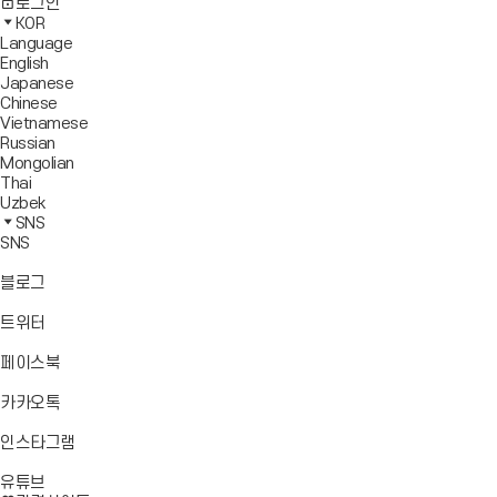
사
모
전
색
로그인
기
보
이
바
체
영
KOR
드
트
일
메
역
Language
창
맵
메
뉴
닫
English
열
이
뉴
기
Japanese
기
동
열
Chinese
기
Vietnamese
Russian
Mongolian
Thai
Uzbek
SNS
SNS
바
블로그
로
가
바
트위터
기
로
가
바
페이스북
기
로
가
바
카카오톡
기
로
가
바
인스타그램
기
로
바
가
유튜브