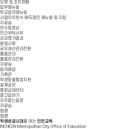
오류 및 조치현황
업무매뉴얼
학교업무매뉴얼
사립유치원 K-에듀파인 매뉴얼 및 지침
자료실
연수동영상
민간위탁사무
성과평가결과
알림사항
공유재산관리전환
물품관리
물품관리전환
자료실
질의응답
기록관
학생맞춤통합지원
설계공모
통합급여센터
묻고답하기
자주묻는질문
자료실
법령
법령
학생성공시대
를 여는
인천교육
INCHEON Metropolitan City Office of Education