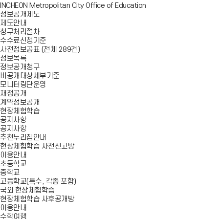
INCHEON Metropolitan City Office of Education
정보공개제도
제도안내
청구처리절차
수수료신청기준
사전정보공표 (전체 289건)
정보목록
정보공개청구
비공개대상세부기준
모니터링단운영
재정공개
계약정보공개
현장체험학습
공지사항
공지사항
추천누리집안내
현장체험학습 사전신고방
이용안내
초등학교
중학교
고등학교(특수, 각종 포함)
국외 현장체험학습
현장체험학습 사후공개방
이용안내
수학여행