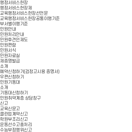
행정서비스헌장
행정서비스헌장제
교육행정서비스헌장선언문
교육행정서비스헌장공통이행기준
부서별이행기준
민원안내
민원처리안내
민원후견인제도
민원편람
민원서식
민원자료실
제증명발급
소개
예약신청하기(검정고시용 증명서)
우편신청하기
민원기동대
소개
기동대신청하기
민원취약계층 상담창구
신고
교육신문고
클린업계약신고
학원부조리신고
운동선수고충처리
수능부정행위신고