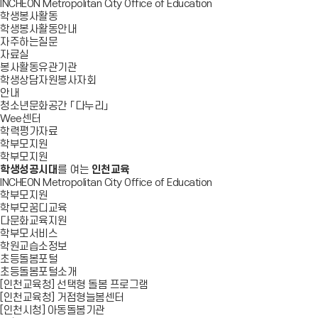
INCHEON Metropolitan City Office of Education
학생봉사활동
학생봉사활동안내
자주하는질문
자료실
봉사활동유관기관
학생상담자원봉사자회
안내
청소년문화공간 「다누리」
Wee센터
학력평가자료
학부모지원
학부모지원
학생성공시대
를 여는
인천교육
INCHEON Metropolitan City Office of Education
학부모지원
학부모꿈디교육
다문화교육지원
학부모서비스
학원교습소정보
초등돌봄포털
초등돌봄포털소개
[인천교육청] 선택형 돌봄 프로그램
[인천교육청] 거점형늘봄센터
[인천시청] 아동돌봄기관