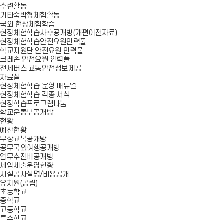
수련활동
기타숙박형체험활동
국외 현장체험학습
현장체험학습사후공개방(개편이전자료)
현장체험학습안전요원인력풀
학교지원단 안전요원 인력풀
크레존 안전요원 인력풀
전세버스 교통안전정보제공
자료실
현장체험학습 운영 매뉴얼
현장체험학습 각종 서식
현장학습프로그램나눔
학교운동부공개방
현황
예산현황
무상교복공개방
공무국외여행공개방
업무추진비공개방
세입세출운영현황
시설공사실명/비용공개
유치원(공립)
초등학교
중학교
고등학교
특수학교