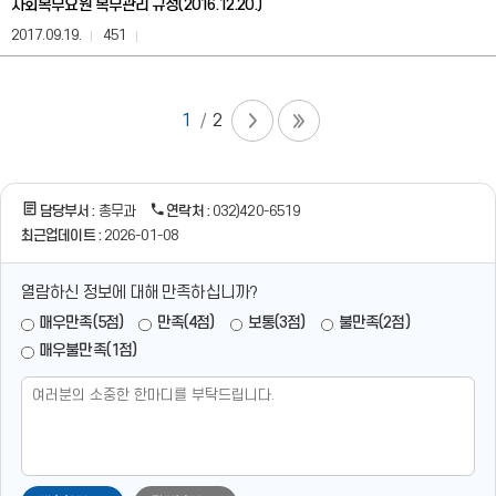
사회복무요원 복무관리 규정(2016.12.20.)
부,
담
2017.09.19.
451
당
자,
연
락
1
2
처
정
보
를
담당부서 :
총무과
연락처 :
032)420-6519
제
공
최근업데이트 :
2026-01-08
합
니
열람하신 정보에 대해 만족하십니까?
다.
매우만족(5점)
만족(4점)
보통(3점)
불만족(2점)
매우불만족(1점)