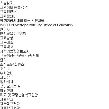
스승찾기
교원정보 등록/수정
교육청안내
교육청안내
학생성공시대
를 여는
인천교육
INCHEON Metropolitan City Office of Education
환영사
인천교육기본방향
교육방향
교육계획
교육백서
지속가능경영보고서
교육청상징/교육비전/서체
연혁
조직도(전화번호)
조직도
부서안내
자료실
청사배치
찾아오시는 길
학교현황
폐교 및 교명변경학교현황
자율학교
자율학교개요
자율학교현황