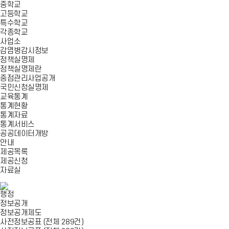
중학교
고등학교
특수학교
각종학교
사업소
감염병감시정보
정책실명제
정책실명제란
중점관리사업공개
국민신청실명제
교육통계
통계현황
통계자료
통계서비스
공공데이터개방
안내
제공목록
제공신청
자료실
행정
정보공개
정보공개제도
사전정보공표 (전체 289건)