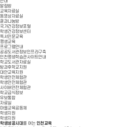
안내
알림방
교육자료실
동영상자료실
결과나눔방
국가건강정보포털
학생건강정보센터
독서인문교육
평생교육
프로그램안내
공공도서관정보인프라구축
인천평생학습관사이트안내
학교도서관자료실
방과후학교지원
대안교육지원
학생안전체험관
학생안전체험관
사이버안전체험관
학교급식정보
유보통합
자료실
마을교육공동체
학생지원
학생지원
학생성공시대
를 여는
인천교육