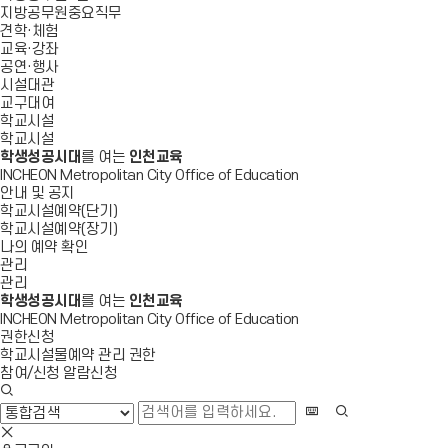
지방공무원중요직무
견학·체험
교육·강좌
공연·행사
시설대관
교구대여
학교시설
학교시설
학생성공시대
를 여는
인천교육
INCHEON Metropolitan City Office of Education
안내 및 공지
학교시설예약(단기)
학교시설예약(장기)
나의 예약 확인
관리
관리
학생성공시대
를 여는
인천교육
INCHEON Metropolitan City Office of Education
권한신청
학교시설물예약 관리 권한
참여/신청 알람신청
검
색
화
검
창
상
색
검
열
키