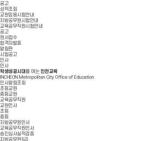
공고
성적조회
교원임용시험안내
지방공무원시험안내
교육공무직원시험안내
공고
원서접수
합격자발표
알림판
시험공고
인사
인사
학생성공시대
를 여는
인천교육
INCHEON Metropolitan City Office of Education
인사알림조회
초등교원
중등교원
교육공무직원
교원인사
초등
중등
지방공무원인사
교육공무직원인사
승진심사실적검증
지방공무원5급