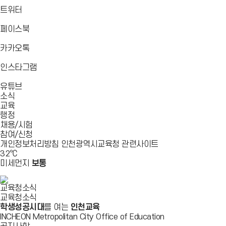
로
가
가
가
바
트위터
기
기
기
로
가
바
페이스북
기
로
가
바
카카오톡
기
로
가
바
인스타그램
기
로
바
가
유튜브
로
기
소식
가
교육
기
행정
채용/시험
참여/신청
개인정보처리방침
인천광역시교육청
관련사이트
32
℃
미세먼지
보통
교육청소식
교육청소식
학생성공시대
를 여는
인천교육
INCHEON Metropolitan City Office of Education