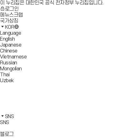
이 누리집은 대한민국 공식 전자정부 누리집입니다.
로그인
메뉴스크랩
국가상징
KOR
Language
English
Japanese
Chinese
Vietnamese
Russian
Mongolian
Thai
Uzbek
블
로
유
그
튜
페
바
브
이
인
로
바
스
스
카
가
로
북
타
카
SNS
기
가
바
그
오
SNS
기
로
램
톡
가
바
바
바
블로그
기
로
로