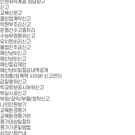
민원취약계층 상담창구
신고
교육신문고
클린업계약신고
학원부조리신고
운동선수고충처리
수능부정행위신고
유치원비리신고
불법찬조금신고
예산낭비신고
예산낭비신고
예산절감제안
예산낭비및절감내역공개
성희롱/성폭력 사이버 신고센터
갑질행위신고
학교정보공시허위신고
부실시공신고
부정/공익/부패/청탁신고
나의민원보기
교육환경평가
교육환경평가란
평가대상및절차
평가기준및방법
심의신청안내