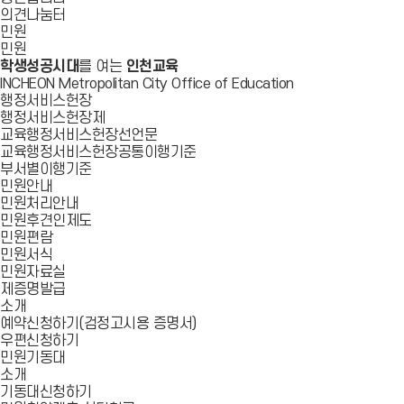
의견나눔터
민원
민원
학생성공시대
를 여는
인천교육
INCHEON Metropolitan City Office of Education
행정서비스헌장
행정서비스헌장제
교육행정서비스헌장선언문
교육행정서비스헌장공통이행기준
부서별이행기준
민원안내
민원처리안내
민원후견인제도
민원편람
민원서식
민원자료실
제증명발급
소개
예약신청하기(검정고시용 증명서)
우편신청하기
민원기동대
소개
기동대신청하기