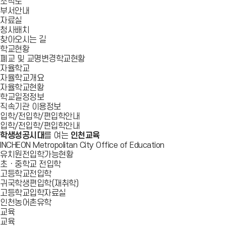
조직도
부서안내
자료실
청사배치
찾아오시는 길
학교현황
폐교 및 교명변경학교현황
자율학교
자율학교개요
자율학교현황
학교일정정보
직속기관 이용정보
입학/전입학/편입학안내
입학/전입학/편입학안내
학생성공시대
를 여는
인천교육
INCHEON Metropolitan City Office of Education
유치원전입학가능현황
초ㆍ중학교 전입학
고등학교전입학
귀국학생편입학(재취학)
고등학교입학자료실
인천농어촌유학
교육
교육