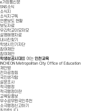
e가정통신문
SNS소식
소식지
소식지구독
언론보도 현황
보도자료
우리학교이모저모
설명해명자료
내사진찾기
학생시민기자단
참여제안
참여제안
학생성공시대
를 여는
인천교육
INCHEON Metropolitan City Office of Education
제안방
전자공청회
국민생각함
설문조사
적극행정
적극행정이란
교육및홍보
우수공무원국민추천
소극행정신고하기
칭찬합니다