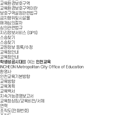
교육환경보호구역
교육환경보호구역이란
보호구역설정관련법규
금지행위및시설물
해제심의절차
심의관련법규
지리정보서비스 (GPS)
스승찾기
스승찾기
교원정보 등록/수정
교육청안내
교육청안내
학생성공시대
를 여는
인천교육
INCHEON Metropolitan City Office of Education
환영사
인천교육기본방향
교육방향
교육계획
교육백서
지속가능경영보고서
교육청상징/교육비전/서체
연혁
조직도(전화번호)