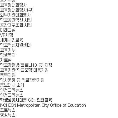
공지사항
교육청대회행사
교육청대회행사(구)
외부기관대회행사
학교공간혁신 사업
공간재구조화 사업
미래교실
VR체험
세계시민교육
학교혁신지원센터
교육기부
학생복지
자료실
학교감염병(코로나19 등) 지침
교육기관(학교포함)대응지침
복무지침
학사운영 등 학교관련지침
홍보대사 소개
인천교육뉴스
인천교육뉴스
학생성공시대
를 여는
인천교육
INCHEON Metropolitan City Office of Education
포토뉴스
영상뉴스