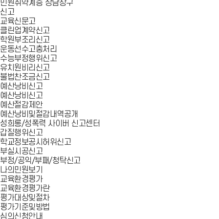
민원취약계층 상담창구
신고
교육신문고
클린업계약신고
학원부조리신고
운동선수고충처리
수능부정행위신고
유치원비리신고
불법찬조금신고
예산낭비신고
예산낭비신고
예산절감제안
예산낭비및절감내역공개
성희롱/성폭력 사이버 신고센터
갑질행위신고
학교정보공시허위신고
부실시공신고
부정/공익/부패/청탁신고
나의민원보기
교육환경평가
교육환경평가란
평가대상및절차
평가기준및방법
심의신청안내