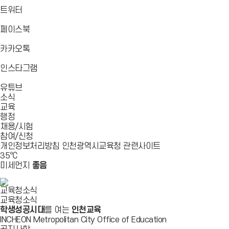
로
가
가
가
바
트위터
기
기
기
로
가
바
페이스북
기
로
가
바
카카오톡
기
로
가
바
인스타그램
기
로
바
가
유튜브
로
기
소식
가
교육
기
행정
채용/시험
참여/신청
개인정보처리방침
인천광역시교육청
관련사이트
35
℃
미세먼지
좋음
교육청소식
교육청소식
학생성공시대
를 여는
인천교육
INCHEON Metropolitan City Office of Education