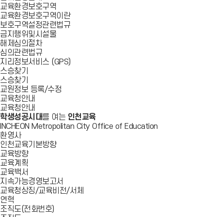
교육환경보호구역
교육환경보호구역이란
보호구역설정관련법규
금지행위및시설물
해제심의절차
심의관련법규
지리정보서비스 (GPS)
스승찾기
스승찾기
교원정보 등록/수정
교육청안내
교육청안내
학생성공시대
를 여는
인천교육
INCHEON Metropolitan City Office of Education
환영사
인천교육기본방향
교육방향
교육계획
교육백서
지속가능경영보고서
교육청상징/교육비전/서체
연혁
조직도(전화번호)