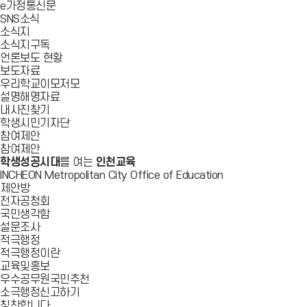
e가정통신문
SNS소식
소식지
소식지구독
언론보도 현황
보도자료
우리학교이모저모
설명해명자료
내사진찾기
학생시민기자단
참여제안
참여제안
학생성공시대
를 여는
인천교육
INCHEON Metropolitan City Office of Education
제안방
전자공청회
국민생각함
설문조사
적극행정
적극행정이란
교육및홍보
우수공무원국민추천
소극행정신고하기
칭찬합니다