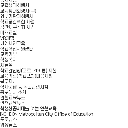
공지사항
교육청대회행사
교육청대회행사(구)
외부기관대회행사
학교공간혁신 사업
공간재구조화 사업
미래교실
VR체험
세계시민교육
학교혁신지원센터
교육기부
학생복지
자료실
학교감염병(코로나19 등) 지침
교육기관(학교포함)대응지침
복무지침
학사운영 등 학교관련지침
홍보대사 소개
인천교육뉴스
인천교육뉴스
학생성공시대
를 여는
인천교육
INCHEON Metropolitan City Office of Education
포토뉴스
영상뉴스