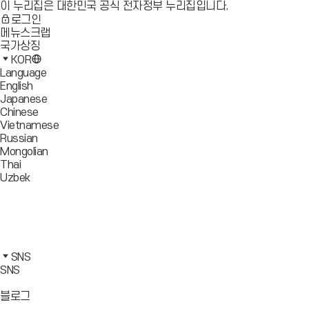
이 누리집은 대한민국 공식 전자정부 누리집입니다.
로그인
메뉴스크랩
국가상징
KOR
Language
English
Japanese
Chinese
Vietnamese
Russian
Mongolian
Thai
Uzbek
블
로
유
그
튜
페
바
브
이
인
로
바
스
스
카
가
로
북
타
카
SNS
기
가
바
그
오
SNS
기
로
램
톡
가
바
바
바
블로그
기
로
로