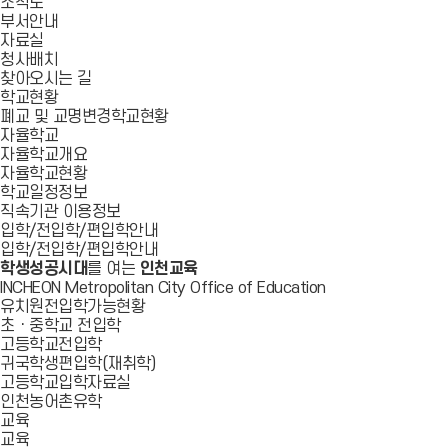
조직도
부서안내
자료실
청사배치
찾아오시는 길
학교현황
폐교 및 교명변경학교현황
자율학교
자율학교개요
자율학교현황
학교일정정보
직속기관 이용정보
입학/전입학/편입학안내
입학/전입학/편입학안내
학생성공시대
를 여는
인천교육
INCHEON Metropolitan City Office of Education
유치원전입학가능현황
초ㆍ중학교 전입학
고등학교전입학
귀국학생편입학(재취학)
고등학교입학자료실
인천농어촌유학
교육
교육