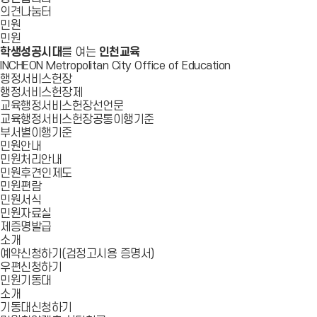
의견나눔터
민원
민원
학생성공시대
를 여는
인천교육
INCHEON Metropolitan City Office of Education
행정서비스헌장
행정서비스헌장제
교육행정서비스헌장선언문
교육행정서비스헌장공통이행기준
부서별이행기준
민원안내
민원처리안내
민원후견인제도
민원편람
민원서식
민원자료실
제증명발급
소개
예약신청하기(검정고시용 증명서)
우편신청하기
민원기동대
소개
기동대신청하기