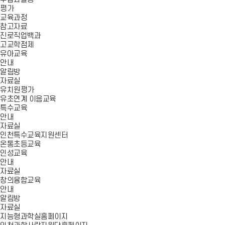
평가
교육과정
참고자료
진로직업백과
고교학점제
유아교육
안내
알림방
자료실
유치원평가
유초연계 이음교육
특수교육
안내
자료실
인천특수교육지원센터
온통초등교육
인성교육
안내
자료실
창의융합교육
안내
알림방
자료실
지능형과학실홈페이지