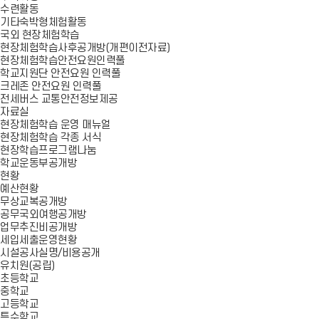
수련활동
기타숙박형체험활동
국외 현장체험학습
현장체험학습사후공개방(개편이전자료)
현장체험학습안전요원인력풀
학교지원단 안전요원 인력풀
크레존 안전요원 인력풀
전세버스 교통안전정보제공
자료실
현장체험학습 운영 매뉴얼
현장체험학습 각종 서식
현장학습프로그램나눔
학교운동부공개방
현황
예산현황
무상교복공개방
공무국외여행공개방
업무추진비공개방
세입세출운영현황
시설공사실명/비용공개
유치원(공립)
초등학교
중학교
고등학교
특수학교