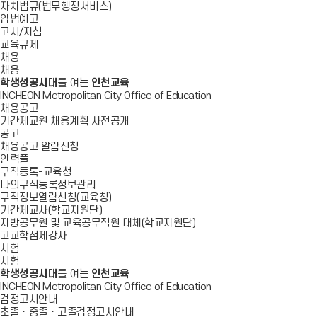
자치법규(법무행정서비스)
입법예고
고시/지침
교육규제
채용
채용
학생성공시대
를 여는
인천교육
INCHEON Metropolitan City Office of Education
채용공고
기간제교원 채용계획 사전공개
공고
채용공고 알람신청
인력풀
구직등록-교육청
나의구직등록정보관리
구직정보열람신청(교육청)
기간제교사(학교지원단)
지방공무원 및 교육공무직원 대체(학교지원단)
고교학점제강사
시험
시험
학생성공시대
를 여는
인천교육
INCHEON Metropolitan City Office of Education
검정고시안내
초졸ㆍ중졸ㆍ고졸검정고시안내