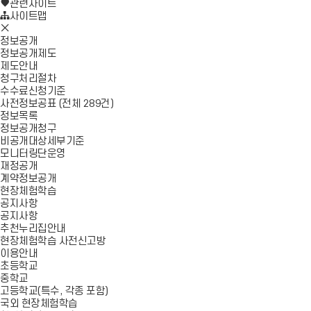
로
기
관련사이트
가
사이트맵
모
기
바
정보공개
일
정보공개제도
메
제도안내
뉴
청구처리절차
닫
수수료신청기준
기
사전정보공표 (전체 289건)
정보목록
정보공개청구
비공개대상세부기준
모니터링단운영
재정공개
계약정보공개
현장체험학습
공지사항
공지사항
추천누리집안내
현장체험학습 사전신고방
이용안내
초등학교
중학교
고등학교(특수, 각종 포함)
국외 현장체험학습