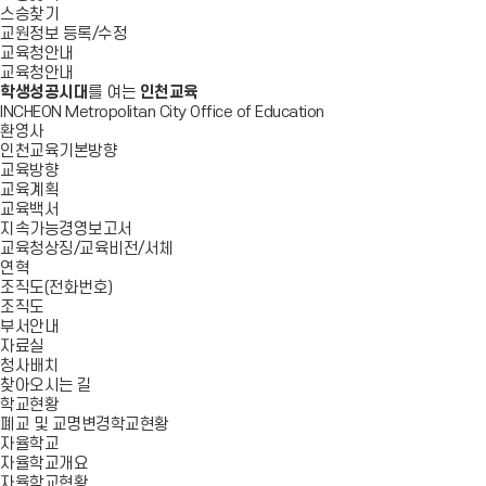
스승찾기
교원정보 등록/수정
교육청안내
교육청안내
학생성공시대
를 여는
인천교육
INCHEON Metropolitan City Office of Education
환영사
인천교육기본방향
교육방향
교육계획
교육백서
지속가능경영보고서
교육청상징/교육비전/서체
연혁
조직도(전화번호)
조직도
부서안내
자료실
청사배치
찾아오시는 길
학교현황
폐교 및 교명변경학교현황
자율학교
자율학교개요
자율학교현황