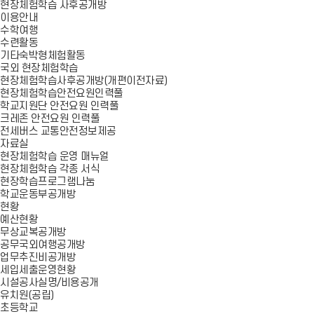
현장체험학습 사후공개방
이용안내
수학여행
수련활동
기타숙박형체험활동
국외 현장체험학습
현장체험학습사후공개방(개편이전자료)
현장체험학습안전요원인력풀
학교지원단 안전요원 인력풀
크레존 안전요원 인력풀
전세버스 교통안전정보제공
자료실
현장체험학습 운영 매뉴얼
현장체험학습 각종 서식
현장학습프로그램나눔
학교운동부공개방
현황
예산현황
무상교복공개방
공무국외여행공개방
업무추진비공개방
세입세출운영현황
시설공사실명/비용공개
유치원(공립)
초등학교