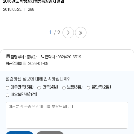
2016년도 학생정서행동특성검사 결과
부,
담
2018.05.23.
288
당
자,
연
락
1
2
처
정
보
를
담당부서 :
총무과
연락처 :
032)420-6519
제
공
최근업데이트 :
2026-01-08
합
니
열람하신 정보에 대해 만족하십니까?
다.
매우만족(5점)
만족(4점)
보통(3점)
불만족(2점)
매우불만족(1점)