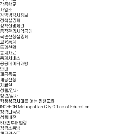
각종학교
사업소
감염병감시정보
정책실명제
정책실명제란
중점관리사업공개
국민신청실명제
교육통계
통계현황
통계자료
통계서비스
공공데이터개방
안내
제공목록
제공신청
자료실
청렴/감사
청렴/감사
학생성공시대
를 여는
인천교육
INCHEON Metropolitan City Office of Education
청렴나눔방
청렴비전
5대반부패법령
청렴소통방
체크리스트