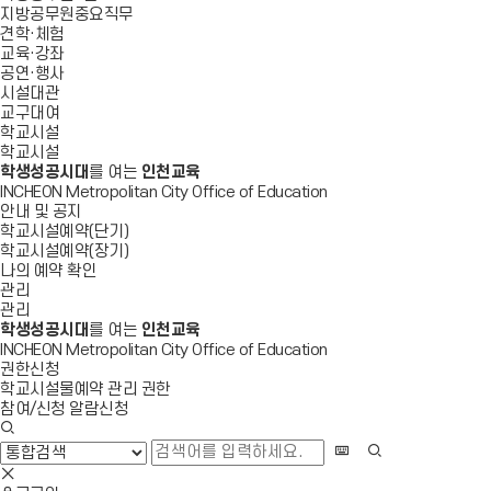
지방공무원중요직무
견학·체험
교육·강좌
공연·행사
시설대관
교구대여
학교시설
학교시설
학생성공시대
를 여는
인천교육
INCHEON Metropolitan City Office of Education
안내 및 공지
학교시설예약(단기)
학교시설예약(장기)
나의 예약 확인
관리
관리
학생성공시대
를 여는
인천교육
INCHEON Metropolitan City Office of Education
권한신청
학교시설물예약 관리 권한
참여/신청 알람신청
검
색
화
검
창
상
색
검
열
키