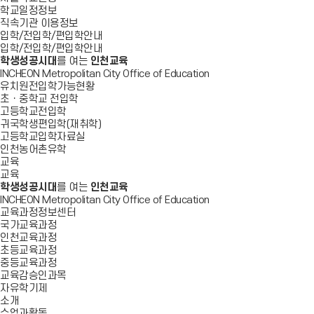
학교일정정보
직속기관 이용정보
입학/전입학/편입학안내
입학/전입학/편입학안내
학생성공시대
를 여는
인천교육
INCHEON Metropolitan City Office of Education
유치원전입학가능현황
초ㆍ중학교 전입학
고등학교전입학
귀국학생편입학(재취학)
고등학교입학자료실
인천농어촌유학
교육
교육
학생성공시대
를 여는
인천교육
INCHEON Metropolitan City Office of Education
교육과정정보센터
국가교육과정
인천교육과정
초등교육과정
중등교육과정
교육감승인과목
자유학기제
소개
수업과활동