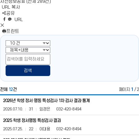
사전정보공표 (전체 289건)
URL 복사
S
공유
N
네
엑
페
카
복
URL
S
이
스
이
카
사
S
영
버
공
스
오
N
프린트
역
밴
유
북
톡
S
펼
드
공
공
영
치
공
유
유
역
기
유
닫
기
검색
전체
12
건
페이지
1
/ 2
학
2026년 학생 정서·행동 특성검사 1차 검사 결과 통계
생
정
2026.07.10.
31
임경은
032-420-8494
서
행
2025 학생 정서행동 특성검사 결과
동
2025.07.25.
22
이대용
032-420-8494
특
성