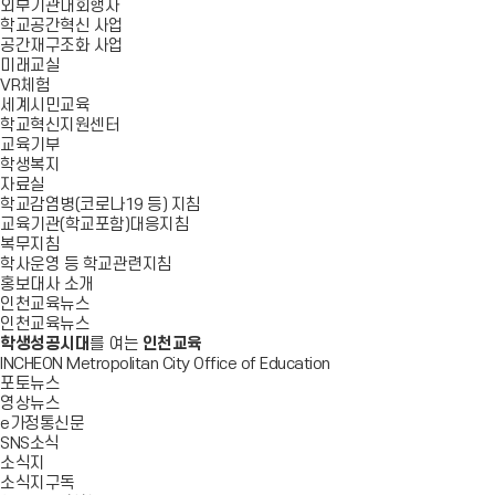
외부기관대회행사
학교공간혁신 사업
공간재구조화 사업
미래교실
VR체험
세계시민교육
학교혁신지원센터
교육기부
학생복지
자료실
학교감염병(코로나19 등) 지침
교육기관(학교포함)대응지침
복무지침
학사운영 등 학교관련지침
홍보대사 소개
인천교육뉴스
인천교육뉴스
학생성공시대
를 여는
인천교육
INCHEON Metropolitan City Office of Education
포토뉴스
영상뉴스
e가정통신문
SNS소식
소식지
소식지구독