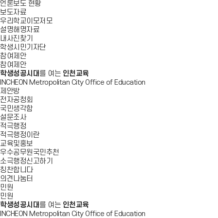
언론보도 현황
보도자료
우리학교이모저모
설명해명자료
내사진찾기
학생시민기자단
참여제안
참여제안
학생성공시대
를 여는
인천교육
INCHEON Metropolitan City Office of Education
제안방
전자공청회
국민생각함
설문조사
적극행정
적극행정이란
교육및홍보
우수공무원국민추천
소극행정신고하기
칭찬합니다
의견나눔터
민원
민원
학생성공시대
를 여는
인천교육
INCHEON Metropolitan City Office of Education