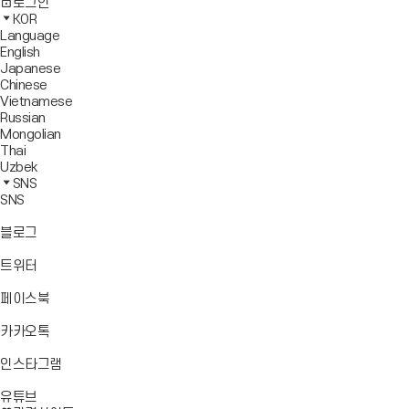
사
모
전
색
로그인
기
보
이
바
체
영
KOR
드
트
일
메
역
Language
창
맵
메
뉴
닫
English
열
이
뉴
기
Japanese
기
동
열
Chinese
기
Vietnamese
Russian
Mongolian
Thai
Uzbek
SNS
SNS
바
블로그
로
가
바
트위터
기
로
가
바
페이스북
기
로
가
바
카카오톡
기
로
가
바
인스타그램
기
로
바
가
유튜브