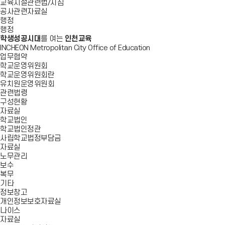
교육시설관련법/지침
공사관련자료실
행정
행정
학생성공시대
를 여는
인천교육
INCHEON Metropolitan City Office of Education
업무협약
학교운영위원회
학교운영위원회란
유치원운영위원회
관련법령
구성현황
자료실
학교법인
학교법인정관
사립학교법정부담금
자료실
노무관리
보수
복무
기타
정보창고
개인정보보호자료실
나이스
자료실