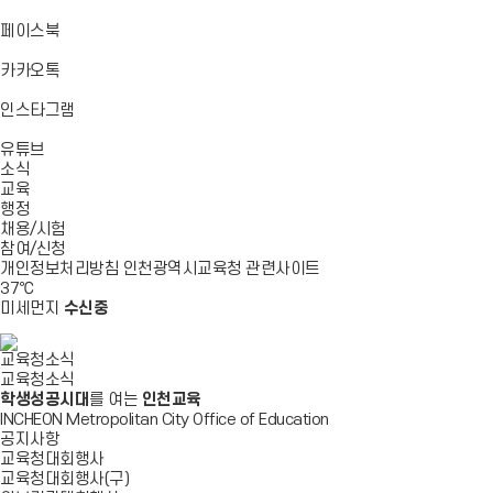
기
기
기
로
가
바
페이스북
기
로
가
바
카카오톡
기
로
가
바
인스타그램
기
로
바
가
유튜브
로
기
소식
가
교육
기
행정
채용/시험
참여/신청
개인정보처리방침
인천광역시교육청
관련사이트
37
℃
미세먼지
수신중
교육청소식
교육청소식
학생성공시대
를 여는
인천교육
INCHEON Metropolitan City Office of Education
공지사항
교육청대회행사
교육청대회행사(구)