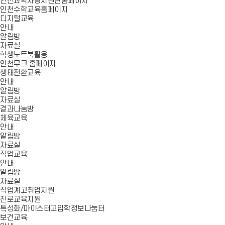
인천과학사랑지원단홈페이지
인천수학교육홈페이지
디지털교육
안내
알림방
자료실
학생노트북활용
인천무크 홈페이지
생태전환교육
안내
알림방
자료실
결과나눔방
체육교육
안내
알림방
자료실
직업교육
안내
알림방
자료실
직업계고취업지원
진로교육지원
특성화/마이스터고입학정보나눔터
보건교육