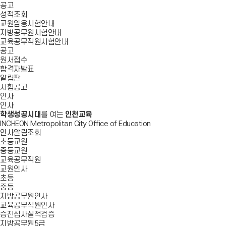
공고
성적조회
교원임용시험안내
지방공무원시험안내
교육공무직원시험안내
공고
원서접수
합격자발표
알림판
시험공고
인사
인사
학생성공시대
를 여는
인천교육
INCHEON Metropolitan City Office of Education
인사알림조회
초등교원
중등교원
교육공무직원
교원인사
초등
중등
지방공무원인사
교육공무직원인사
승진심사실적검증
지방공무원5급