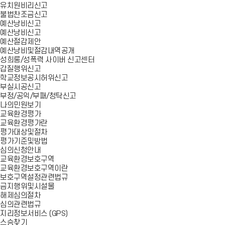
유치원비리신고
불법찬조금신고
예산낭비신고
예산낭비신고
예산절감제안
예산낭비및절감내역공개
성희롱/성폭력 사이버 신고센터
갑질행위신고
학교정보공시허위신고
부실시공신고
부정/공익/부패/청탁신고
나의민원보기
교육환경평가
교육환경평가란
평가대상및절차
평가기준및방법
심의신청안내
교육환경보호구역
교육환경보호구역이란
보호구역설정관련법규
금지행위및시설물
해제심의절차
심의관련법규
지리정보서비스 (GPS)
스승찾기