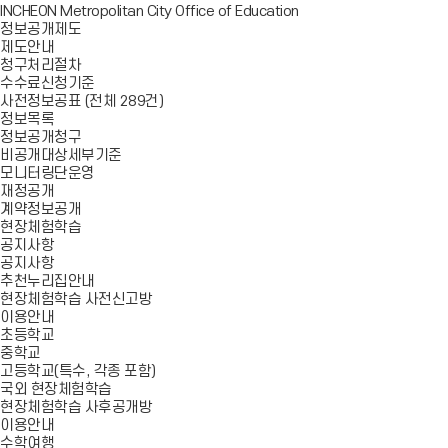
INCHEON Metropolitan City Office of Education
정보공개제도
제도안내
청구처리절차
수수료신청기준
사전정보공표 (전체 289건)
정보목록
정보공개청구
비공개대상세부기준
모니터링단운영
재정공개
계약정보공개
현장체험학습
공지사항
공지사항
추천누리집안내
현장체험학습 사전신고방
이용안내
초등학교
중학교
고등학교(특수, 각종 포함)
국외 현장체험학습
현장체험학습 사후공개방
이용안내
수학여행