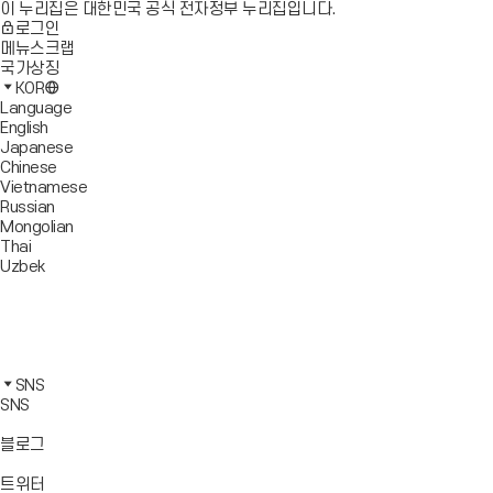
이 누리집은 대한민국 공식 전자정부 누리집입니다.
로그인
메뉴스크랩
국가상징
KOR
Language
English
Japanese
Chinese
Vietnamese
Russian
Mongolian
Thai
Uzbek
블
로
유
그
튜
페
바
브
이
인
로
바
스
스
카
가
로
북
타
카
SNS
기
가
바
그
오
SNS
기
로
램
톡
가
바
바
바
블로그
기
로
로
로
가
가
가
바
트위터