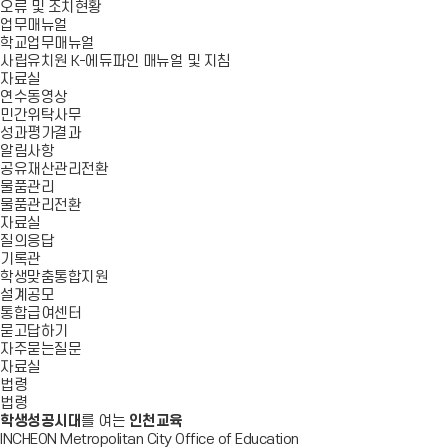
오류 및 조치현황
업무매뉴얼
학교업무매뉴얼
사립유치원 K-에듀파인 매뉴얼 및 지침
자료실
연수동영상
민간위탁사무
성과평가결과
알림사항
공유재산관리전환
물품관리
물품관리전환
자료실
질의응답
기록관
학생맞춤통합지원
설계공모
통합급여센터
묻고답하기
자주묻는질문
자료실
법령
법령
학생성공시대
를 여는
인천교육
INCHEON Metropolitan City Office of Education