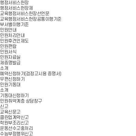
행정서비스헌장
행정서비스헌장제
교육행정서비스헌장선언문
교육행정서비스헌장공통이행기준
부서별이행기준
민원안내
민원처리안내
민원후견인제도
민원편람
민원서식
민원자료실
제증명발급
소개
예약신청하기(검정고시용 증명서)
우편신청하기
민원기동대
소개
기동대신청하기
민원취약계층 상담창구
신고
교육신문고
클린업계약신고
학원부조리신고
운동선수고충처리
수능부정행위신고