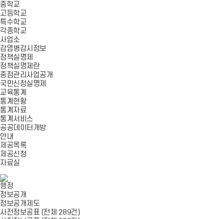
중학교
고등학교
특수학교
각종학교
사업소
감염병감시정보
정책실명제
정책실명제란
중점관리사업공개
국민신청실명제
교육통계
통계현황
통계자료
통계서비스
공공데이터개방
안내
제공목록
제공신청
자료실
행정
정보공개
정보공개제도
사전정보공표 (전체 289건)