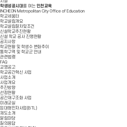
시설
학생성공시대
를 여는
인천교육
INCHEON Metropolitan City Office of Education
학교세움터
학교설립개요
학교설립절차및조건
신설학교추진현황
신설 학교 공사 진행현황
공지사항
학교현황 및 학생수 변화추이
통학구역 및 학교군 안내
관련법령
FAQ
교명공고
학교공간혁신 사업
사업소개
사업개요
추진방향
선정현황
공간재구조화 사업
미래교실
임대형민자사업(BTL)
제도소개
알림마당
질의응답