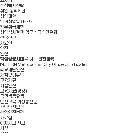
고지거부
주식백지신탁
취업·행위제한
취업제한
임의취업일제조사
업무취급제한
취업심사결과·업무취급승인결과
선물신고
자료실
안전
안전
학생성공시대
를 여는
인천교육
INCHEON Metropolitan City Office of Education
학교재난안전
지침및매뉴얼
교육자료
시설안전
교육자료(영상)
국민행동요령
안전교육 가정통신문
산업안전보건
산업안전보건
자료실
아차사고 신고
시설