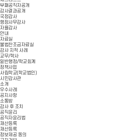
부패공직자공개
감사결과공개
국정감사
행정사무감사
자율감사
안내
자료실
불법찬조금자료실
감사 지적 사례
교무/학사
일반행정/학교회계
정책사업
사립학교(학교법인)
시민감사관
소개
우수사례
공지사항
소통방
감사 후 조치
공직윤리
공직자윤리법
재산등록
재산등록
정보제공 동의