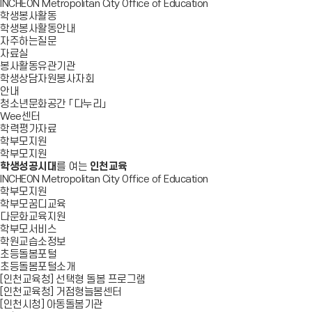
INCHEON Metropolitan City Office of Education
학생봉사활동
학생봉사활동안내
자주하는질문
자료실
봉사활동유관기관
학생상담자원봉사자회
안내
청소년문화공간 「다누리」
Wee센터
학력평가자료
학부모지원
학부모지원
학생성공시대
를 여는
인천교육
INCHEON Metropolitan City Office of Education
학부모지원
학부모꿈디교육
다문화교육지원
학부모서비스
학원교습소정보
초등돌봄포털
초등돌봄포털소개
[인천교육청] 선택형 돌봄 프로그램
[인천교육청] 거점형늘봄센터
[인천시청] 아동돌봄기관