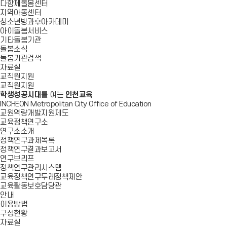
다함께돌봄센터
지역아동센터
청소년방과후아카데미
아이돌봄서비스
기타돌봄기관
돌봄소식
돌봄기관검색
자료실
교직원지원
교직원지원
학생성공시대
를 여는
인천교육
INCHEON Metropolitan City Office of Education
교원역량개발지원제도
교육정책연구소
연구소소개
정책연구과제목록
정책연구결과보고서
연구브리프
정책연구관리시스템
교육정책연구두레정책제안
교육활동보호담당관
안내
이용방법
구성현황
자료실