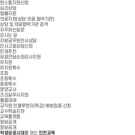
원스톱지원신청
심리상담
법률자문
의료지원(상담·의료 협약기관)
상담 및 의료협약기관 검색
자주하는질문
오시는 길
지방공무원인사상담
인사고충상담신청
인재추천
보결전담순회강사지원
유치원
유치원특수
초등
초등특수
중등특수
영양교사
조리실무사지원
물품대여
교직원 인플루엔자(독감) 예방접종 신청
교수학습지원
교육플랫폼
정보공개
정보공개
학생성공시대
를 여는
인천교육