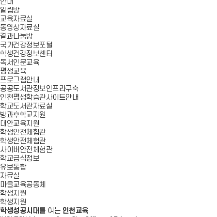
안내
알림방
교육자료실
동영상자료실
결과나눔방
국가건강정보포털
학생건강정보센터
독서인문교육
평생교육
프로그램안내
공공도서관정보인프라구축
인천평생학습관사이트안내
학교도서관자료실
방과후학교지원
대안교육지원
학생안전체험관
학생안전체험관
사이버안전체험관
학교급식정보
유보통합
자료실
마을교육공동체
학생지원
학생지원
학생성공시대
를 여는
인천교육