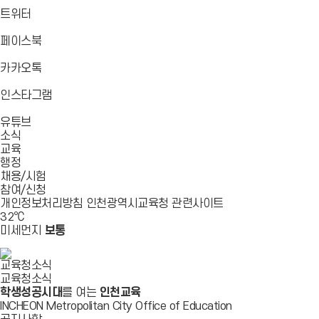
로
가
가
가
바
트위터
기
기
기
로
가
바
페이스북
기
로
가
바
카카오톡
기
로
가
바
인스타그램
기
로
바
가
유튜브
로
기
소식
가
교육
기
행정
채용/시험
참여/신청
개인정보처리방침
인천광역시교육청
관련사이트
32
℃
미세먼지
보통
교육청소식
교육청소식
학생성공시대
를 여는
인천교육
INCHEON Metropolitan City Office of Education