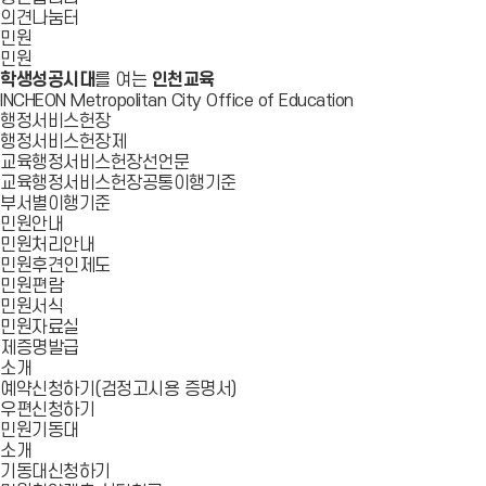
의견나눔터
민원
민원
학생성공시대
를 여는
인천교육
INCHEON Metropolitan City Office of Education
행정서비스헌장
행정서비스헌장제
교육행정서비스헌장선언문
교육행정서비스헌장공통이행기준
부서별이행기준
민원안내
민원처리안내
민원후견인제도
민원편람
민원서식
민원자료실
제증명발급
소개
예약신청하기(검정고시용 증명서)
우편신청하기
민원기동대
소개
기동대신청하기