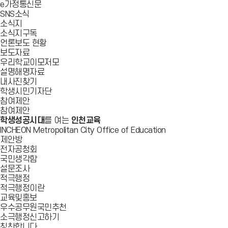
e가정통신문
SNS소식
소식지
소식지구독
언론보도 현황
보도자료
우리학교이모저모
설명해명자료
내사진찾기
학생시민기자단
참여제안
참여제안
학생성공시대
를 여는
인천교육
INCHEON Metropolitan City Office of Education
제안방
전자공청회
국민생각함
설문조사
적극행정
적극행정이란
교육및홍보
우수공무원국민추천
소극행정신고하기
칭찬합니다