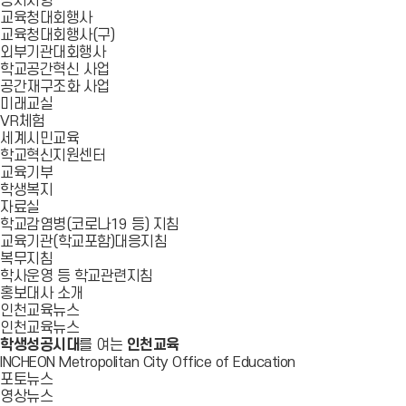
공지사항
교육청대회행사
교육청대회행사(구)
외부기관대회행사
학교공간혁신 사업
공간재구조화 사업
미래교실
VR체험
세계시민교육
학교혁신지원센터
교육기부
학생복지
자료실
학교감염병(코로나19 등) 지침
교육기관(학교포함)대응지침
복무지침
학사운영 등 학교관련지침
홍보대사 소개
인천교육뉴스
인천교육뉴스
학생성공시대
를 여는
인천교육
INCHEON Metropolitan City Office of Education
포토뉴스
영상뉴스