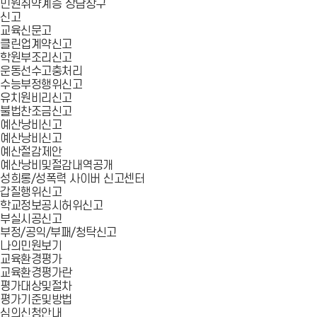
민원취약계층 상담창구
신고
교육신문고
클린업계약신고
학원부조리신고
운동선수고충처리
수능부정행위신고
유치원비리신고
불법찬조금신고
예산낭비신고
예산낭비신고
예산절감제안
예산낭비및절감내역공개
성희롱/성폭력 사이버 신고센터
갑질행위신고
학교정보공시허위신고
부실시공신고
부정/공익/부패/청탁신고
나의민원보기
교육환경평가
교육환경평가란
평가대상및절차
평가기준및방법
심의신청안내