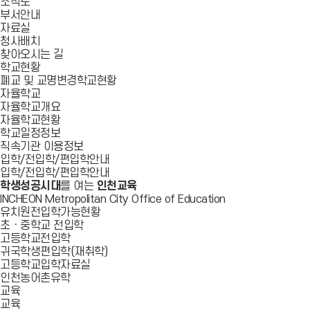
조직도
부서안내
자료실
청사배치
찾아오시는 길
학교현황
폐교 및 교명변경학교현황
자율학교
자율학교개요
자율학교현황
학교일정정보
직속기관 이용정보
입학/전입학/편입학안내
입학/전입학/편입학안내
학생성공시대
를 여는
인천교육
INCHEON Metropolitan City Office of Education
유치원전입학가능현황
초ㆍ중학교 전입학
고등학교전입학
귀국학생편입학(재취학)
고등학교입학자료실
인천농어촌유학
교육
교육