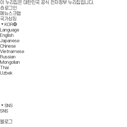
이 누리집은 대한민국 공식 전자정부 누리집입니다.
로그인
메뉴스크랩
국가상징
KOR
Language
English
Japanese
Chinese
Vietnamese
Russian
Mongolian
Thai
Uzbek
블
로
유
그
튜
페
바
브
이
인
로
바
스
스
카
가
로
북
타
카
SNS
기
가
바
그
오
SNS
기
로
램
톡
가
바
바
바
블로그
기
로
로