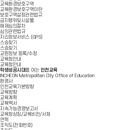
교육환경보호구역
교육환경보호구역이란
보호구역설정관련법규
금지행위및시설물
해제심의절차
심의관련법규
지리정보서비스 (GPS)
스승찾기
스승찾기
교원정보 등록/수정
교육청안내
교육청안내
학생성공시대
를 여는
인천교육
INCHEON Metropolitan City Office of Education
환영사
인천교육기본방향
교육방향
교육계획
교육백서
지속가능경영보고서
교육청상징/교육비전/서체
연혁
조직도(전화번호)