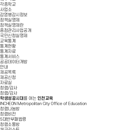
각종학교
사업소
감염병감시정보
정책실명제
정책실명제란
중점관리사업공개
국민신청실명제
교육통계
통계현황
통계자료
통계서비스
공공데이터개방
안내
제공목록
제공신청
자료실
청렴/감사
청렴/감사
학생성공시대
를 여는
인천교육
INCHEON Metropolitan City Office of Education
청렴나눔방
청렴비전
5대반부패법령
청렴소통방
체크리스트