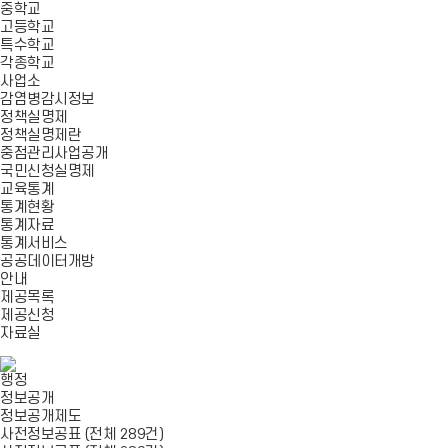
중학교
고등학교
특수학교
각종학교
사업소
감염병감시정보
정책실명제
정책실명제란
중점관리사업공개
국민신청실명제
교육통계
통계현황
통계자료
통계서비스
공공데이터개방
안내
제공목록
제공신청
자료실
행정
정보공개
정보공개제도
사전정보공표 (전체 289건)