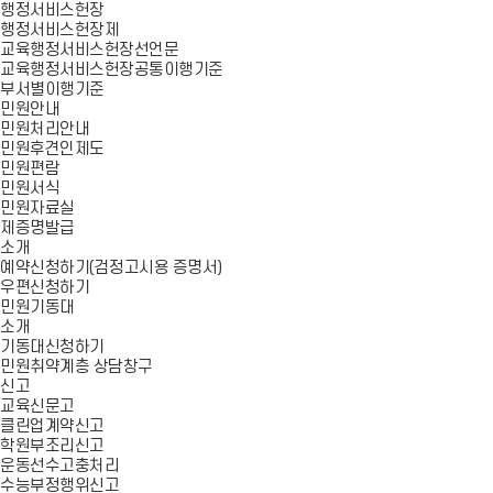
행정서비스헌장
행정서비스헌장제
교육행정서비스헌장선언문
교육행정서비스헌장공통이행기준
부서별이행기준
민원안내
민원처리안내
민원후견인제도
민원편람
민원서식
민원자료실
제증명발급
소개
예약신청하기(검정고시용 증명서)
우편신청하기
민원기동대
소개
기동대신청하기
민원취약계층 상담창구
신고
교육신문고
클린업계약신고
학원부조리신고
운동선수고충처리
수능부정행위신고