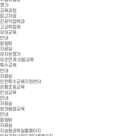
평가
교육과정
참고자료
진로직업백과
고교학점제
유아교육
안내
알림방
자료실
유치원평가
유초연계 이음교육
특수교육
안내
자료실
인천특수교육지원센터
온통초등교육
인성교육
안내
자료실
창의융합교육
안내
알림방
자료실
지능형과학실홈페이지