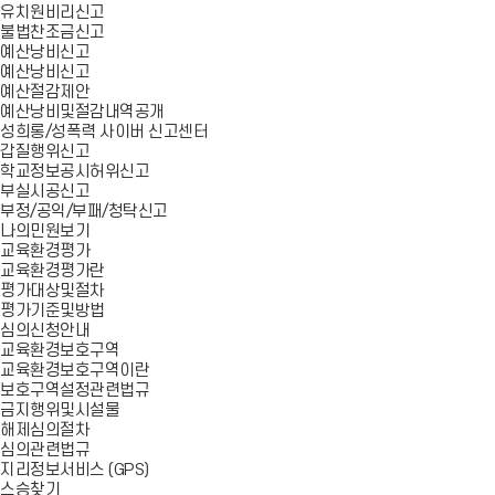
유치원비리신고
불법찬조금신고
예산낭비신고
예산낭비신고
예산절감제안
예산낭비및절감내역공개
성희롱/성폭력 사이버 신고센터
갑질행위신고
학교정보공시허위신고
부실시공신고
부정/공익/부패/청탁신고
나의민원보기
교육환경평가
교육환경평가란
평가대상및절차
평가기준및방법
심의신청안내
교육환경보호구역
교육환경보호구역이란
보호구역설정관련법규
금지행위및시설물
해제심의절차
심의관련법규
지리정보서비스 (GPS)
스승찾기