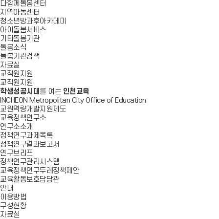
다함께돌봄센터
지역아동센터
청소년방과후아카데미
아이돌봄서비스
기타돌봄기관
돌봄소식
돌봄기관검색
자료실
교직원지원
교직원지원
학생성공시대
를 여는
인천교육
INCHEON Metropolitan City Office of Education
교원역량개발지원제도
교육정책연구소
연구소소개
정책연구과제목록
정책연구결과보고서
연구브리프
정책연구관리시스템
교육정책연구두레정책제안
교육활동보호담당관
안내
이용방법
구성현황
자료실