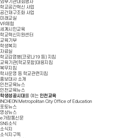
외부기관대회행사
학교공간혁신 사업
공간재구조화 사업
미래교실
VR체험
세계시민교육
학교혁신지원센터
교육기부
학생복지
자료실
학교감염병(코로나19 등) 지침
교육기관(학교포함)대응지침
복무지침
학사운영 등 학교관련지침
홍보대사 소개
인천교육뉴스
인천교육뉴스
학생성공시대
를 여는
인천교육
INCHEON Metropolitan City Office of Education
포토뉴스
영상뉴스
e가정통신문
SNS소식
소식지
소식지구독