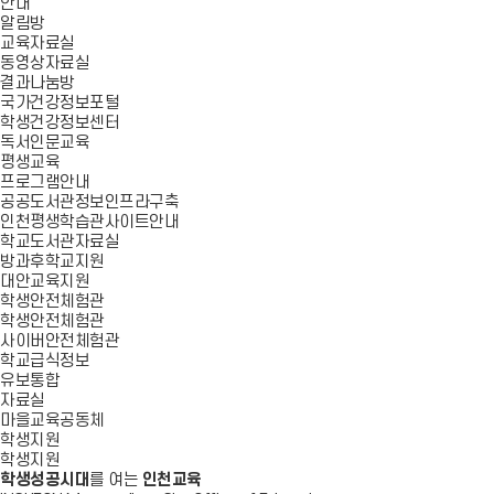
안내
알림방
교육자료실
동영상자료실
결과나눔방
국가건강정보포털
학생건강정보센터
독서인문교육
평생교육
프로그램안내
공공도서관정보인프라구축
인천평생학습관사이트안내
학교도서관자료실
방과후학교지원
대안교육지원
학생안전체험관
학생안전체험관
사이버안전체험관
학교급식정보
유보통합
자료실
마을교육공동체
학생지원
학생지원
학생성공시대
를 여는
인천교육