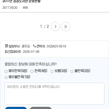
2017년 공공도서관 운영현황
부,
담
2017.09.20.
468
당
자,
연
락
1
2
처
정
보
를
담당부서 :
총무과
연락처 :
032)420-6519
제
공
최근업데이트 :
2026-01-08
합
니
열람하신 정보에 대해 만족하십니까?
다.
매우만족(5점)
만족(4점)
보통(3점)
불만족(2점)
매우불만족(1점)