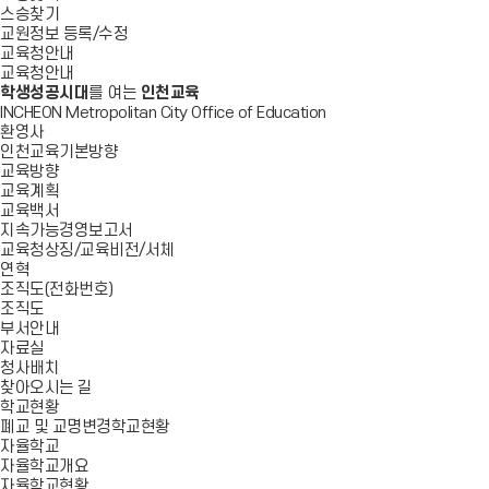
스승찾기
교원정보 등록/수정
교육청안내
교육청안내
학생성공시대
를 여는
인천교육
INCHEON Metropolitan City Office of Education
환영사
인천교육기본방향
교육방향
교육계획
교육백서
지속가능경영보고서
교육청상징/교육비전/서체
연혁
조직도(전화번호)
조직도
부서안내
자료실
청사배치
찾아오시는 길
학교현황
폐교 및 교명변경학교현황
자율학교
자율학교개요
자율학교현황