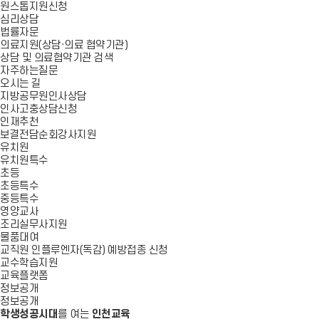
원스톱지원신청
심리상담
법률자문
의료지원(상담·의료 협약기관)
상담 및 의료협약기관 검색
자주하는질문
오시는 길
지방공무원인사상담
인사고충상담신청
인재추천
보결전담순회강사지원
유치원
유치원특수
초등
초등특수
중등특수
영양교사
조리실무사지원
물품대여
교직원 인플루엔자(독감) 예방접종 신청
교수학습지원
교육플랫폼
정보공개
정보공개
학생성공시대
를 여는
인천교육