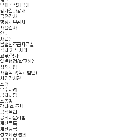
부패공직자공개
감사결과공개
국정감사
행정사무감사
자율감사
안내
자료실
불법찬조금자료실
감사 지적 사례
교무/학사
일반행정/학교회계
정책사업
사립학교(학교법인)
시민감사관
소개
우수사례
공지사항
소통방
감사 후 조치
공직윤리
공직자윤리법
재산등록
재산등록
정보제공 동의