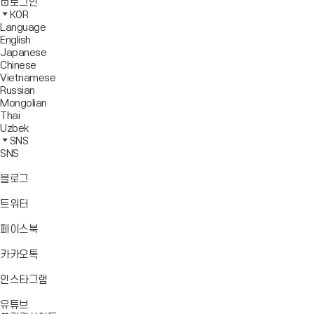
사
모
전
색
로그인
기
보
이
바
체
영
KOR
드
트
일
메
역
Language
창
맵
메
뉴
닫
English
열
이
뉴
기
Japanese
기
동
열
Chinese
기
Vietnamese
Russian
Mongolian
Thai
Uzbek
SNS
SNS
바
블로그
로
가
바
트위터
기
로
가
바
페이스북
기
로
가
바
카카오톡
기
로
가
바
인스타그램
기
로
바
가
유튜브