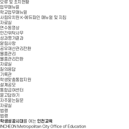
오류 및 조치현황
업무매뉴얼
학교업무매뉴얼
사립유치원 K-에듀파인 매뉴얼 및 지침
자료실
연수동영상
민간위탁사무
성과평가결과
알림사항
공유재산관리전환
물품관리
물품관리전환
자료실
질의응답
기록관
학생맞춤통합지원
설계공모
통합급여센터
묻고답하기
자주묻는질문
자료실
법령
법령
학생성공시대
를 여는
인천교육
INCHEON Metropolitan City Office of Education