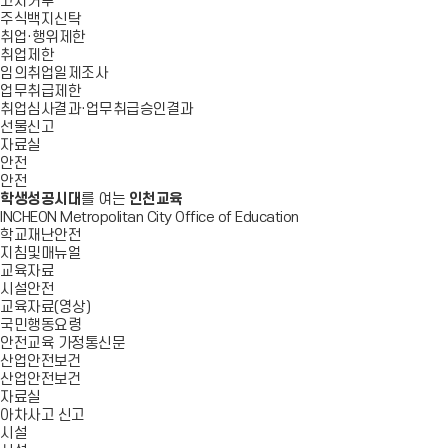
고지거부
주식백지신탁
취업·행위제한
취업제한
임의취업일제조사
업무취급제한
취업심사결과·업무취급승인결과
선물신고
자료실
안전
안전
학생성공시대
를 여는
인천교육
INCHEON Metropolitan City Office of Education
학교재난안전
지침및매뉴얼
교육자료
시설안전
교육자료(영상)
국민행동요령
안전교육 가정통신문
산업안전보건
산업안전보건
자료실
아차사고 신고
시설