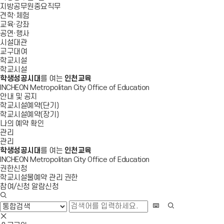
지방공무원중요직무
견학·체험
교육·강좌
공연·행사
시설대관
교구대여
학교시설
학교시설
학생성공시대
를 여는
인천교육
INCHEON Metropolitan City Office of Education
안내 및 공지
학교시설예약(단기)
학교시설예약(장기)
나의 예약 확인
관리
관리
학생성공시대
를 여는
인천교육
INCHEON Metropolitan City Office of Education
권한신청
학교시설물예약 관리 권한
참여/신청 알람신청
검
색
화
검
창
상
색
검
열
키