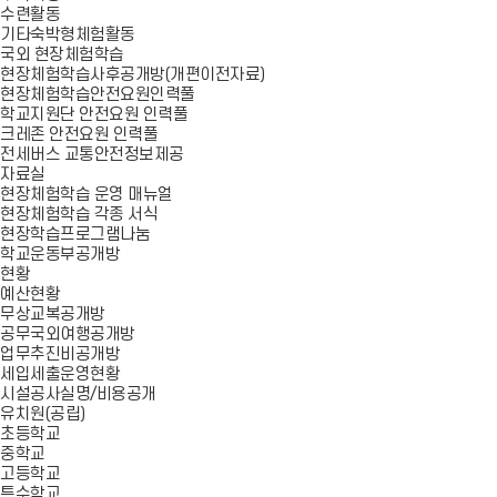
수련활동
기타숙박형체험활동
국외 현장체험학습
현장체험학습사후공개방(개편이전자료)
현장체험학습안전요원인력풀
학교지원단 안전요원 인력풀
크레존 안전요원 인력풀
전세버스 교통안전정보제공
자료실
현장체험학습 운영 매뉴얼
현장체험학습 각종 서식
현장학습프로그램나눔
학교운동부공개방
현황
예산현황
무상교복공개방
공무국외여행공개방
업무추진비공개방
세입세출운영현황
시설공사실명/비용공개
유치원(공립)
초등학교
중학교
고등학교
특수학교