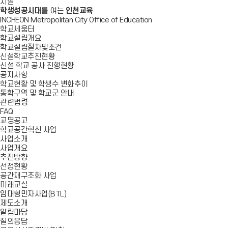
시설
학생성공시대
를 여는
인천교육
INCHEON Metropolitan City Office of Education
학교세움터
학교설립개요
학교설립절차및조건
신설학교추진현황
신설 학교 공사 진행현황
공지사항
학교현황 및 학생수 변화추이
통학구역 및 학교군 안내
관련법령
FAQ
교명공고
학교공간혁신 사업
사업소개
사업개요
추진방향
선정현황
공간재구조화 사업
미래교실
임대형민자사업(BTL)
제도소개
알림마당
질의응답