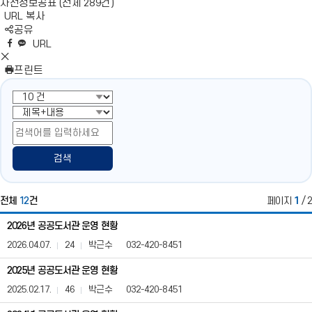
사전정보공표 (전체 289건)
URL 복사
S
공유
N
네
엑
페
카
복
URL
S
이
스
이
카
사
S
영
버
공
스
오
N
프린트
역
밴
유
북
톡
S
펼
드
공
공
영
치
공
유
유
역
기
유
닫
기
검색
전체
12
건
페이지
1
/ 2
공
2026년 공공도서관 운영 현황
공
도
2026.04.07.
24
박근수
032-420-8451
서
관
2025년 공공도서관 운영 현황
현
2025.02.17.
46
박근수
032-420-8451
황
및