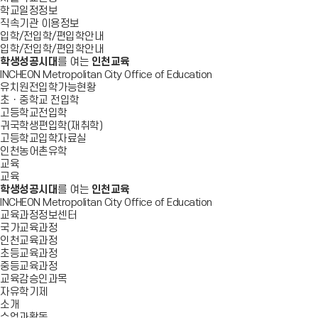
학교일정정보
직속기관 이용정보
입학/전입학/편입학안내
입학/전입학/편입학안내
학생성공시대
를 여는
인천교육
INCHEON Metropolitan City Office of Education
유치원전입학가능현황
초ㆍ중학교 전입학
고등학교전입학
귀국학생편입학(재취학)
고등학교입학자료실
인천농어촌유학
교육
교육
학생성공시대
를 여는
인천교육
INCHEON Metropolitan City Office of Education
교육과정정보센터
국가교육과정
인천교육과정
초등교육과정
중등교육과정
교육감승인과목
자유학기제
소개
수업과활동