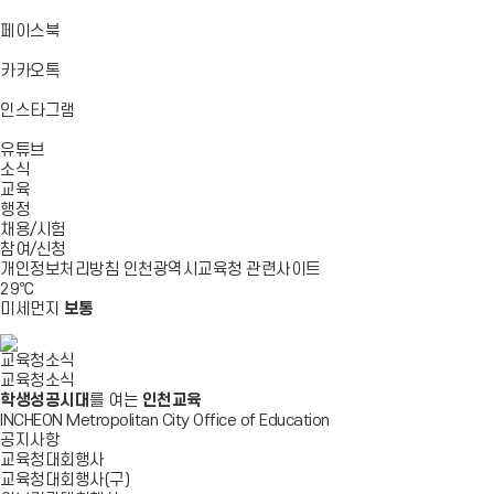
기
기
기
로
가
바
페이스북
기
로
가
바
카카오톡
기
로
가
바
인스타그램
기
로
바
가
유튜브
로
기
소식
가
교육
기
행정
채용/시험
참여/신청
개인정보처리방침
인천광역시교육청
관련사이트
29
℃
미세먼지
보통
교육청소식
교육청소식
학생성공시대
를 여는
인천교육
INCHEON Metropolitan City Office of Education
공지사항
교육청대회행사
교육청대회행사(구)