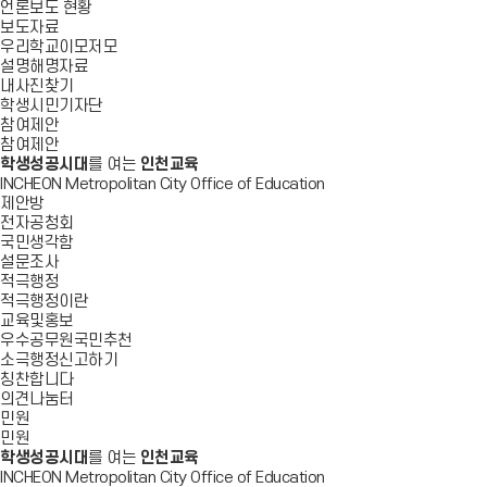
언론보도 현황
보도자료
우리학교이모저모
설명해명자료
내사진찾기
학생시민기자단
참여제안
참여제안
학생성공시대
를 여는
인천교육
INCHEON Metropolitan City Office of Education
제안방
전자공청회
국민생각함
설문조사
적극행정
적극행정이란
교육및홍보
우수공무원국민추천
소극행정신고하기
칭찬합니다
의견나눔터
민원
민원
학생성공시대
를 여는
인천교육
INCHEON Metropolitan City Office of Education