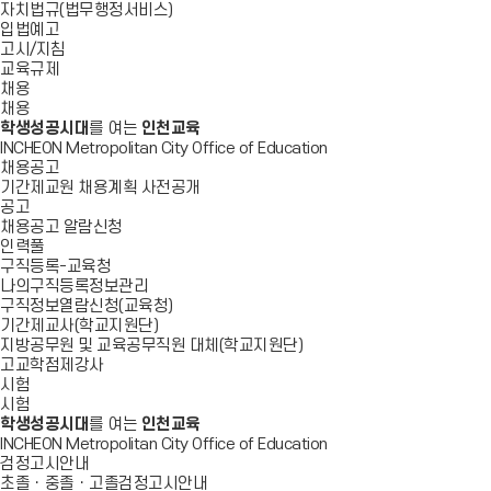
자치법규(법무행정서비스)
입법예고
고시/지침
교육규제
채용
채용
학생성공시대
를 여는
인천교육
INCHEON Metropolitan City Office of Education
채용공고
기간제교원 채용계획 사전공개
공고
채용공고 알람신청
인력풀
구직등록-교육청
나의구직등록정보관리
구직정보열람신청(교육청)
기간제교사(학교지원단)
지방공무원 및 교육공무직원 대체(학교지원단)
고교학점제강사
시험
시험
학생성공시대
를 여는
인천교육
INCHEON Metropolitan City Office of Education
검정고시안내
초졸ㆍ중졸ㆍ고졸검정고시안내