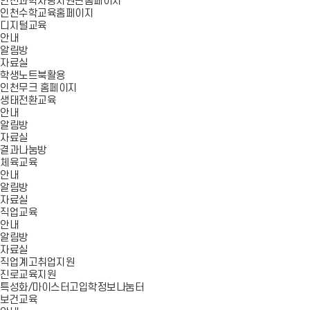
인천과학사랑지원단홈페이지
인천수학교육홈페이지
디지털교육
안내
알림방
자료실
학생노트북활용
인천무크 홈페이지
생태전환교육
안내
알림방
자료실
결과나눔방
체육교육
안내
알림방
자료실
직업교육
안내
알림방
자료실
직업계고취업지원
진로교육지원
특성화/마이스터고입학정보나눔터
보건교육