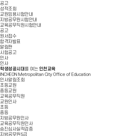
공고
성적조회
교원임용시험안내
지방공무원시험안내
교육공무직원시험안내
공고
원서접수
합격자발표
알림판
시험공고
인사
인사
학생성공시대
를 여는
인천교육
INCHEON Metropolitan City Office of Education
인사알림조회
초등교원
중등교원
교육공무직원
교원인사
초등
중등
지방공무원인사
교육공무직원인사
승진심사실적검증
지방공무원5급