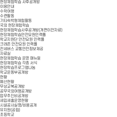
현장체험학습 사후공개방
이용안내
수학여행
수련활동
기타숙박형체험활동
국외 현장체험학습
현장체험학습사후공개방(개편이전자료)
현장체험학습안전요원인력풀
학교지원단 안전요원 인력풀
크레존 안전요원 인력풀
전세버스 교통안전정보제공
자료실
현장체험학습 운영 매뉴얼
현장체험학습 각종 서식
현장학습프로그램나눔
학교운동부공개방
현황
예산현황
무상교복공개방
공무국외여행공개방
업무추진비공개방
세입세출운영현황
시설공사실명/비용공개
유치원(공립)
초등학교