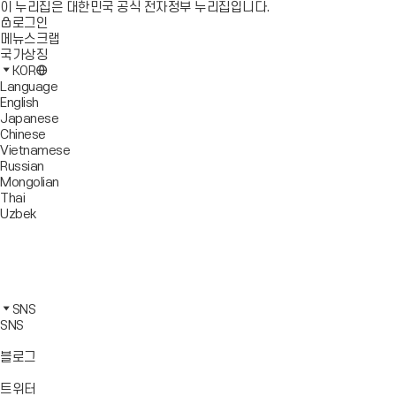
이 누리집은 대한민국 공식 전자정부 누리집입니다.
로그인
메뉴스크랩
국가상징
KOR
Language
English
Japanese
Chinese
Vietnamese
Russian
Mongolian
Thai
Uzbek
블
로
유
그
튜
페
바
브
이
인
로
바
스
스
카
가
로
북
타
카
SNS
기
가
바
그
오
SNS
기
로
램
톡
가
바
바
바
블로그
기
로
로
로
가
가
가
바
트위터