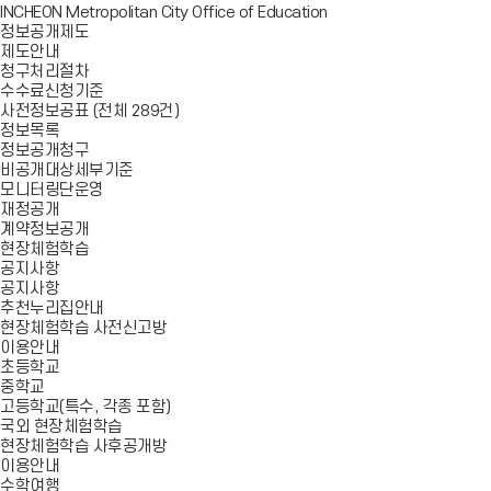
INCHEON Metropolitan City Office of Education
정보공개제도
제도안내
청구처리절차
수수료신청기준
사전정보공표 (전체 289건)
정보목록
정보공개청구
비공개대상세부기준
모니터링단운영
재정공개
계약정보공개
현장체험학습
공지사항
공지사항
추천누리집안내
현장체험학습 사전신고방
이용안내
초등학교
중학교
고등학교(특수, 각종 포함)
국외 현장체험학습
현장체험학습 사후공개방
이용안내
수학여행