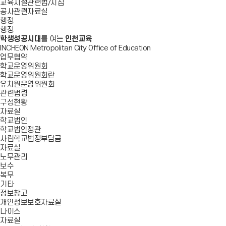
교육시설관련법/지침
공사관련자료실
행정
행정
학생성공시대
를 여는
인천교육
INCHEON Metropolitan City Office of Education
업무협약
학교운영위원회
학교운영위원회란
유치원운영위원회
관련법령
구성현황
자료실
학교법인
학교법인정관
사립학교법정부담금
자료실
노무관리
보수
복무
기타
정보창고
개인정보보호자료실
나이스
자료실