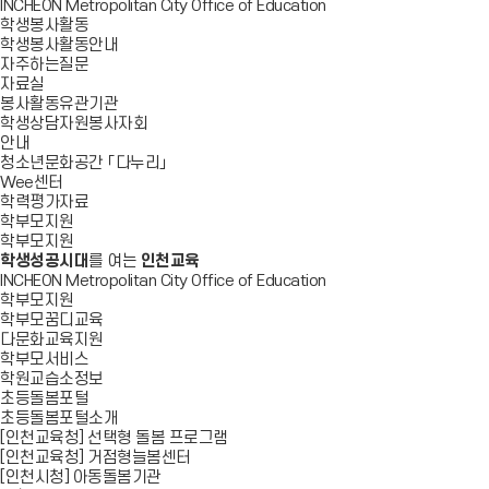
INCHEON Metropolitan City Office of Education
학생봉사활동
학생봉사활동안내
자주하는질문
자료실
봉사활동유관기관
학생상담자원봉사자회
안내
청소년문화공간 「다누리」
Wee센터
학력평가자료
학부모지원
학부모지원
학생성공시대
를 여는
인천교육
INCHEON Metropolitan City Office of Education
학부모지원
학부모꿈디교육
다문화교육지원
학부모서비스
학원교습소정보
초등돌봄포털
초등돌봄포털소개
[인천교육청] 선택형 돌봄 프로그램
[인천교육청] 거점형늘봄센터
[인천시청] 아동돌봄기관