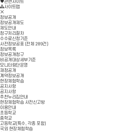
로
기
관련사이트
가
사이트맵
모
기
바
정보공개
일
정보공개제도
메
제도안내
뉴
청구처리절차
닫
수수료신청기준
기
사전정보공표 (전체 289건)
정보목록
정보공개청구
비공개대상세부기준
모니터링단운영
재정공개
계약정보공개
현장체험학습
공지사항
공지사항
추천누리집안내
현장체험학습 사전신고방
이용안내
초등학교
중학교
고등학교(특수, 각종 포함)
국외 현장체험학습