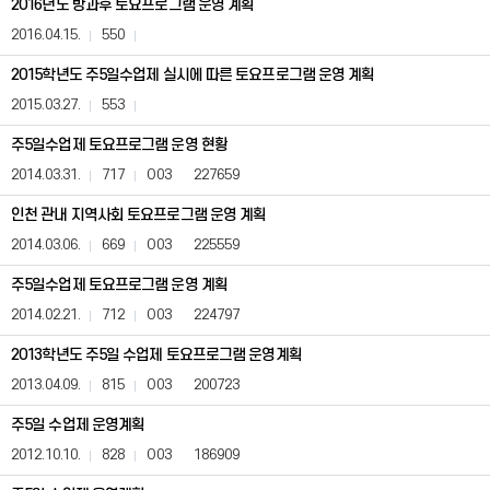
2016년도 방과후 토요프로그램 운영 계획
정
보
2016.04.15.
550
공
표)
2015학년도 주5일수업제 실시에 따른 토요프로그램 운영 계획
게
2015.03.27.
553
시
판
주5일수업제 토요프로그램 운영 현황
은
번
2014.03.31.
717
O03
227659
호,
제
인천 관내 지역사회 토요프로그램 운영 계획
목,
2014.03.06.
669
O03
225559
등
록
주5일수업제 토요프로그램 운영 계획
일,
조
2014.02.21.
712
O03
224797
회
수,
2013학년도 주5일 수업제 토요프로그램 운영계획
첨
부,
2013.04.09.
815
O03
200723
담
당
주5일 수업제 운영계획
자,
2012.10.10.
828
O03
186909
연
락