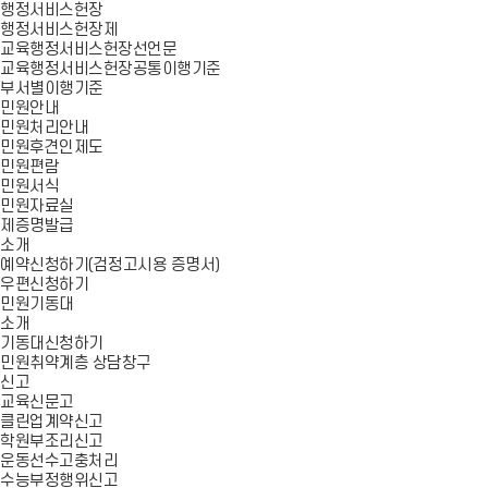
행정서비스헌장
행정서비스헌장제
교육행정서비스헌장선언문
교육행정서비스헌장공통이행기준
부서별이행기준
민원안내
민원처리안내
민원후견인제도
민원편람
민원서식
민원자료실
제증명발급
소개
예약신청하기(검정고시용 증명서)
우편신청하기
민원기동대
소개
기동대신청하기
민원취약계층 상담창구
신고
교육신문고
클린업계약신고
학원부조리신고
운동선수고충처리
수능부정행위신고