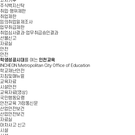
고지거부
주식백지신탁
취업·행위제한
취업제한
임의취업일제조사
업무취급제한
취업심사결과·업무취급승인결과
선물신고
자료실
안전
안전
학생성공시대
를 여는
인천교육
INCHEON Metropolitan City Office of Education
학교재난안전
지침및매뉴얼
교육자료
시설안전
교육자료(영상)
국민행동요령
안전교육 가정통신문
산업안전보건
산업안전보건
자료실
아차사고 신고
시설