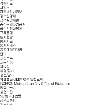
각종학교
사업소
감염병감시정보
정책실명제
정책실명제란
중점관리사업공개
국민신청실명제
교육통계
통계현황
통계자료
통계서비스
공공데이터개방
안내
제공목록
제공신청
자료실
청렴/감사
청렴/감사
학생성공시대
를 여는
인천교육
INCHEON Metropolitan City Office of Education
청렴나눔방
청렴비전
5대반부패법령
청렴소통방
체크리스트