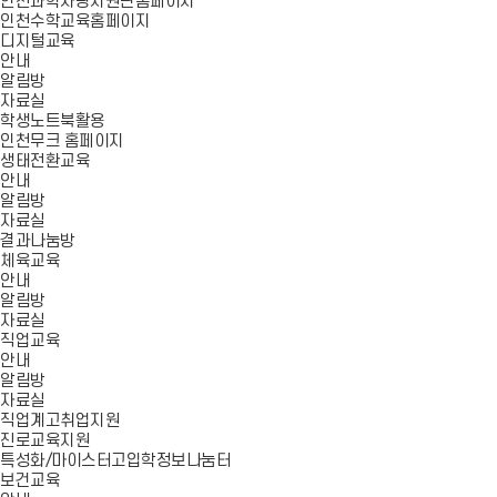
인천과학사랑지원단홈페이지
인천수학교육홈페이지
디지털교육
안내
알림방
자료실
학생노트북활용
인천무크 홈페이지
생태전환교육
안내
알림방
자료실
결과나눔방
체육교육
안내
알림방
자료실
직업교육
안내
알림방
자료실
직업계고취업지원
진로교육지원
특성화/마이스터고입학정보나눔터
보건교육