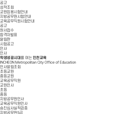
공고
성적조회
교원임용시험안내
지방공무원시험안내
교육공무직원시험안내
공고
원서접수
합격자발표
알림판
시험공고
인사
인사
학생성공시대
를 여는
인천교육
INCHEON Metropolitan City Office of Education
인사알림조회
초등교원
중등교원
교육공무직원
교원인사
초등
중등
지방공무원인사
교육공무직원인사
승진심사실적검증
지방공무원5급