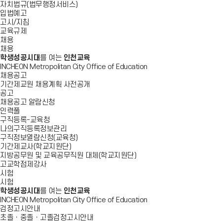
자치법규(법무행정서비스)
입법예고
고시/지침
교육규제
채용
채용
학생성공시대
를 여는
인천교육
INCHEON Metropolitan City Office of Education
채용공고
기간제교원 채용계획 사전공개
공고
채용공고 알람신청
인력풀
구직등록-교육청
나의구직등록정보관리
구직정보열람신청(교육청)
기간제교사(학교지원단)
지방공무원 및 교육공무직원 대체(학교지원단)
고교학점제강사
시험
시험
학생성공시대
를 여는
인천교육
INCHEON Metropolitan City Office of Education
검정고시안내
초졸ㆍ중졸ㆍ고졸검정고시안내