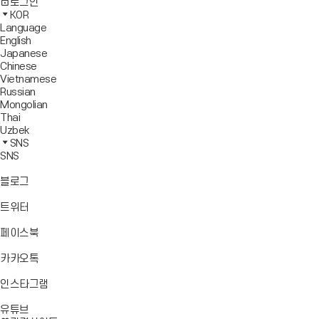
사
모
전
색
로그인
기
보
이
바
체
영
KOR
드
트
일
메
역
Language
창
맵
메
뉴
닫
English
열
이
뉴
기
Japanese
기
동
열
Chinese
기
Vietnamese
Russian
Mongolian
Thai
Uzbek
SNS
SNS
바
블로그
로
가
바
트위터
기
로
가
바
페이스북
기
로
가
바
카카오톡
기
로
가
바
인스타그램
기
로
바
가
유튜브