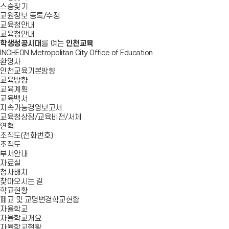
스승찾기
교원정보 등록/수정
교육청안내
교육청안내
학생성공시대
를 여는
인천교육
INCHEON Metropolitan City Office of Education
환영사
인천교육기본방향
교육방향
교육계획
교육백서
지속가능경영보고서
교육청상징/교육비전/서체
연혁
조직도(전화번호)
조직도
부서안내
자료실
청사배치
찾아오시는 길
학교현황
폐교 및 교명변경학교현황
자율학교
자율학교개요
자율학교현황