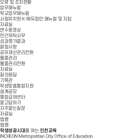
오류 및 조치현황
업무매뉴얼
학교업무매뉴얼
사립유치원 K-에듀파인 매뉴얼 및 지침
자료실
연수동영상
민간위탁사무
성과평가결과
알림사항
공유재산관리전환
물품관리
물품관리전환
자료실
질의응답
기록관
학생맞춤통합지원
설계공모
통합급여센터
묻고답하기
자주묻는질문
자료실
법령
법령
학생성공시대
를 여는
인천교육
INCHEON Metropolitan City Office of Education