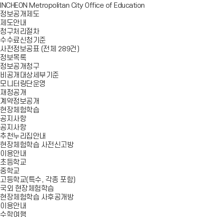
INCHEON Metropolitan City Office of Education
정보공개제도
제도안내
청구처리절차
수수료신청기준
사전정보공표 (전체 289건)
정보목록
정보공개청구
비공개대상세부기준
모니터링단운영
재정공개
계약정보공개
현장체험학습
공지사항
공지사항
추천누리집안내
현장체험학습 사전신고방
이용안내
초등학교
중학교
고등학교(특수, 각종 포함)
국외 현장체험학습
현장체험학습 사후공개방
이용안내
수학여행