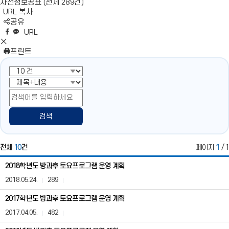
사전정보공표 (전체 289건)
URL 복사
S
공유
N
네
엑
페
카
복
URL
S
이
스
이
카
사
S
영
버
공
스
오
N
프린트
역
밴
유
북
톡
S
펼
드
공
공
영
치
공
유
유
역
기
유
닫
기
검색
전체
10
건
페이지
1
/ 1
토
2018학년도 방과후 토요프로그램 운영 계획
요
프
2018.05.24.
289
로
그
2017학년도 방과후 토요프로그램 운영 계획
램
2017.04.05.
482
(사
전