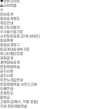
로
기
관련사이트
가
사이트맵
모
기
바
정보공개
일
정보공개제도
메
제도안내
뉴
청구처리절차
닫
수수료신청기준
기
사전정보공표 (전체 289건)
정보목록
정보공개청구
비공개대상세부기준
모니터링단운영
재정공개
계약정보공개
현장체험학습
공지사항
공지사항
추천누리집안내
현장체험학습 사전신고방
이용안내
초등학교
중학교
고등학교(특수, 각종 포함)
국외 현장체험학습