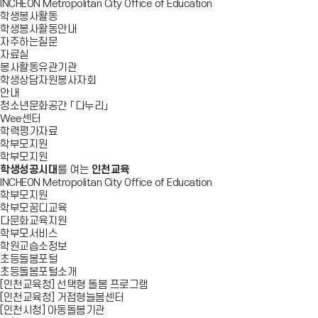
INCHEON Metropolitan City Office of Education
학생봉사활동
학생봉사활동안내
자주하는질문
자료실
봉사활동유관기관
학생상담자원봉사자회
안내
청소년문화공간 「다누리」
Wee센터
학력평가자료
학부모지원
학부모지원
학생성공시대
를 여는
인천교육
INCHEON Metropolitan City Office of Education
학부모지원
학부모꿈디교육
다문화교육지원
학부모서비스
학원교습소정보
초등돌봄포털
초등돌봄포털소개
[인천교육청] 선택형 돌봄 프로그램
[인천교육청] 거점형늘봄센터
[인천시청] 아동돌봄기관