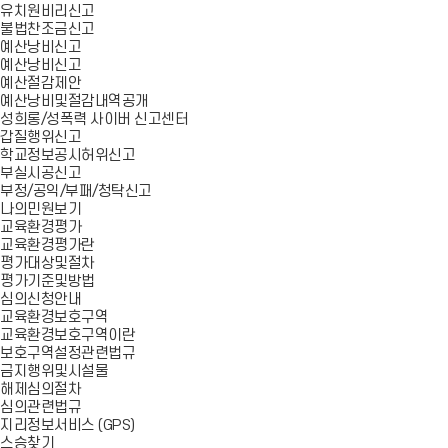
유치원비리신고
불법찬조금신고
예산낭비신고
예산낭비신고
예산절감제안
예산낭비및절감내역공개
성희롱/성폭력 사이버 신고센터
갑질행위신고
학교정보공시허위신고
부실시공신고
부정/공익/부패/청탁신고
나의민원보기
교육환경평가
교육환경평가란
평가대상및절차
평가기준및방법
심의신청안내
교육환경보호구역
교육환경보호구역이란
보호구역설정관련법규
금지행위및시설물
해제심의절차
심의관련법규
지리정보서비스 (GPS)
스승찾기