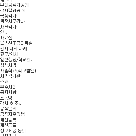
부패공직자공개
감사결과공개
국정감사
행정사무감사
자율감사
안내
자료실
불법찬조금자료실
감사 지적 사례
교무/학사
일반행정/학교회계
정책사업
사립학교(학교법인)
시민감사관
소개
우수사례
공지사항
소통방
감사 후 조치
공직윤리
공직자윤리법
재산등록
재산등록
정보제공 동의