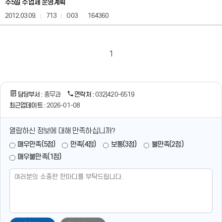
주5일 수업제 운영계획
처
정
2012.03.09.
713
O03
164360
보
를
제
공
1
합
니
다.
담당부서 :
총무과
연락처 :
032)420-6519
최근업데이트 :
2026-01-08
열람하신 정보에 대해 만족하십니까?
매우만족(5점)
만족(4점)
보통(3점)
불만족(2점)
매우불만족(1점)