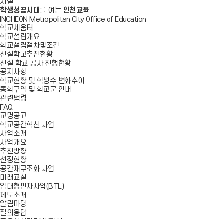
시설
학생성공시대
를 여는
인천교육
INCHEON Metropolitan City Office of Education
학교세움터
학교설립개요
학교설립절차및조건
신설학교추진현황
신설 학교 공사 진행현황
공지사항
학교현황 및 학생수 변화추이
통학구역 및 학교군 안내
관련법령
FAQ
교명공고
학교공간혁신 사업
사업소개
사업개요
추진방향
선정현황
공간재구조화 사업
미래교실
임대형민자사업(BTL)
제도소개
알림마당
질의응답