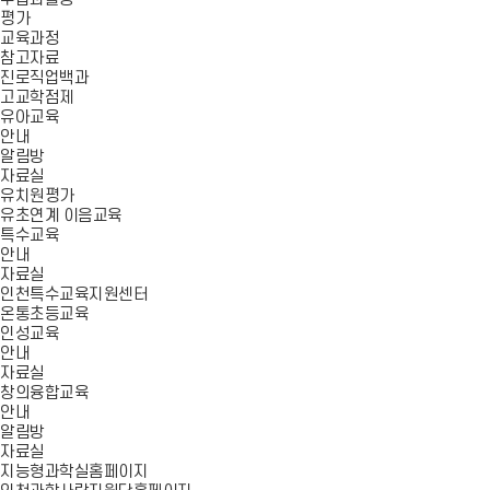
평가
교육과정
참고자료
진로직업백과
고교학점제
유아교육
안내
알림방
자료실
유치원평가
유초연계 이음교육
특수교육
안내
자료실
인천특수교육지원센터
온통초등교육
인성교육
안내
자료실
창의융합교육
안내
알림방
자료실
지능형과학실홈페이지