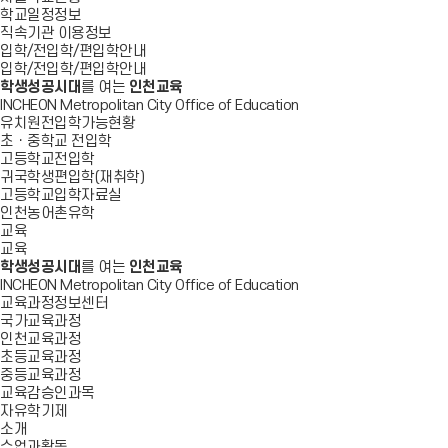
학교일정정보
직속기관 이용정보
입학/전입학/편입학안내
입학/전입학/편입학안내
학생성공시대
를 여는
인천교육
INCHEON Metropolitan City Office of Education
유치원전입학가능현황
초ㆍ중학교 전입학
고등학교전입학
귀국학생편입학(재취학)
고등학교입학자료실
인천농어촌유학
교육
교육
학생성공시대
를 여는
인천교육
INCHEON Metropolitan City Office of Education
교육과정정보센터
국가교육과정
인천교육과정
초등교육과정
중등교육과정
교육감승인과목
자유학기제
소개
수업과활동