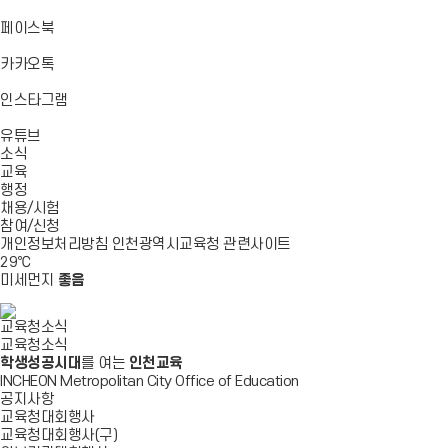
기
기
기
로
가
바
페이스북
기
로
가
바
카카오톡
기
로
가
바
인스타그램
기
로
바
가
유튜브
로
기
소식
가
교육
기
행정
채용/시험
참여/신청
개인정보처리방침
인천광역시교육청
관련사이트
29
℃
미세먼지
좋음
교육청소식
교육청소식
학생성공시대
를 여는
인천교육
INCHEON Metropolitan City Office of Education
공지사항
교육청대회행사
교육청대회행사(구)