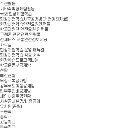
수련활동
기타숙박형체험활동
국외 현장체험학습
현장체험학습사후공개방(개편이전자료)
현장체험학습안전요원인력풀
학교지원단 안전요원 인력풀
크레존 안전요원 인력풀
전세버스 교통안전정보제공
자료실
현장체험학습 운영 매뉴얼
현장체험학습 각종 서식
현장학습프로그램나눔
학교운동부공개방
현황
예산현황
무상교복공개방
공무국외여행공개방
업무추진비공개방
세입세출운영현황
시설공사실명/비용공개
유치원(공립)
초등학교
중학교
고등학교
특수학교