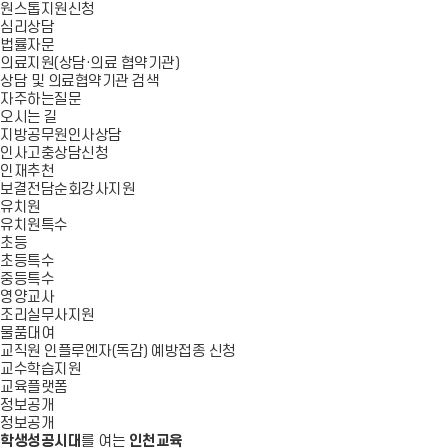
원스톱지원신청
심리상담
법률자문
의료지원(상담·의료 협약기관)
상담 및 의료협약기관 검색
자주하는질문
오시는 길
지방공무원인사상담
인사고충상담신청
인재추천
보결전담순회강사지원
유치원
유치원특수
초등
초등특수
중등특수
영양교사
조리실무사지원
물품대여
교직원 인플루엔자(독감) 예방접종 신청
교수학습지원
교육플랫폼
정보공개
정보공개
학생성공시대
를 여는
인천교육