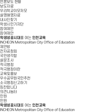
언론보도 현황
보도자료
우리학교이모저모
설명해명자료
내사진찾기
학생시민기자단
참여제안
참여제안
학생성공시대
를 여는
인천교육
INCHEON Metropolitan City Office of Education
제안방
전자공청회
국민생각함
설문조사
적극행정
적극행정이란
교육및홍보
우수공무원국민추천
소극행정신고하기
칭찬합니다
의견나눔터
민원
민원
학생성공시대
를 여는
인천교육
INCHEON Metropolitan City Office of Education