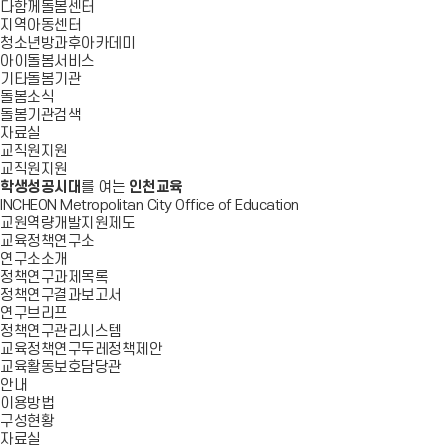
다함께돌봄센터
지역아동센터
청소년방과후아카데미
아이돌봄서비스
기타돌봄기관
돌봄소식
돌봄기관검색
자료실
교직원지원
교직원지원
학생성공시대
를 여는
인천교육
INCHEON Metropolitan City Office of Education
교원역량개발지원제도
교육정책연구소
연구소소개
정책연구과제목록
정책연구결과보고서
연구브리프
정책연구관리시스템
교육정책연구두레정책제안
교육활동보호담당관
안내
이용방법
구성현황
자료실