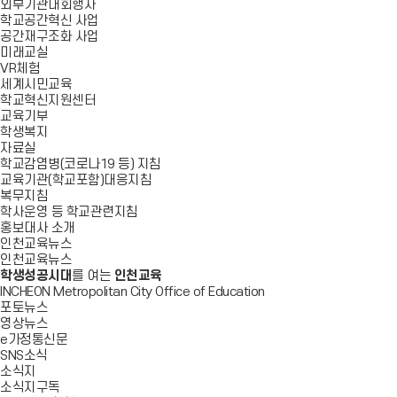
외부기관대회행사
학교공간혁신 사업
공간재구조화 사업
미래교실
VR체험
세계시민교육
학교혁신지원센터
교육기부
학생복지
자료실
학교감염병(코로나19 등) 지침
교육기관(학교포함)대응지침
복무지침
학사운영 등 학교관련지침
홍보대사 소개
인천교육뉴스
인천교육뉴스
학생성공시대
를 여는
인천교육
INCHEON Metropolitan City Office of Education
포토뉴스
영상뉴스
e가정통신문
SNS소식
소식지
소식지구독