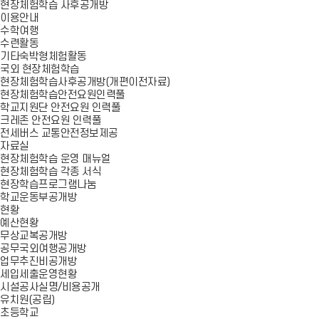
현장체험학습 사후공개방
이용안내
수학여행
수련활동
기타숙박형체험활동
국외 현장체험학습
현장체험학습사후공개방(개편이전자료)
현장체험학습안전요원인력풀
학교지원단 안전요원 인력풀
크레존 안전요원 인력풀
전세버스 교통안전정보제공
자료실
현장체험학습 운영 매뉴얼
현장체험학습 각종 서식
현장학습프로그램나눔
학교운동부공개방
현황
예산현황
무상교복공개방
공무국외여행공개방
업무추진비공개방
세입세출운영현황
시설공사실명/비용공개
유치원(공립)
초등학교