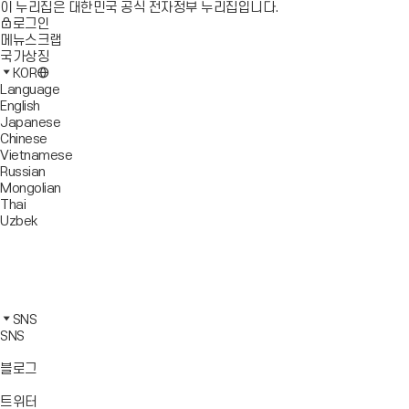
이 누리집은 대한민국 공식 전자정부 누리집입니다.
로그인
메뉴스크랩
국가상징
KOR
Language
English
Japanese
Chinese
Vietnamese
Russian
Mongolian
Thai
Uzbek
블
로
유
그
튜
페
바
브
이
인
로
바
스
스
카
가
로
북
타
카
SNS
기
가
바
그
오
SNS
기
로
램
톡
가
바
바
바
블로그
기
로
로
로
가
가
가
바
트위터