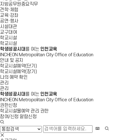
지방공무원중요직무
견학·체험
교육·강좌
공연·행사
시설대관
교구대여
학교시설
학교시설
학생성공시대
를 여는
인천교육
INCHEON Metropolitan City Office of Education
안내 및 공지
학교시설예약(단기)
학교시설예약(장기)
나의 예약 확인
관리
관리
학생성공시대
를 여는
인천교육
INCHEON Metropolitan City Office of Education
권한신청
학교시설물예약 관리 권한
참여/신청 알람신청
검
색
화
검
창
상
색
검
열
키