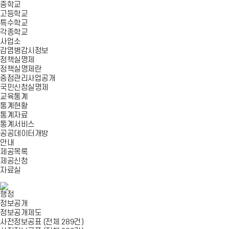
중학교
고등학교
특수학교
각종학교
사업소
감염병감시정보
정책실명제
정책실명제란
중점관리사업공개
국민신청실명제
교육통계
통계현황
통계자료
통계서비스
공공데이터개방
안내
제공목록
제공신청
자료실
행정
정보공개
정보공개제도
사전정보공표 (전체 289건)