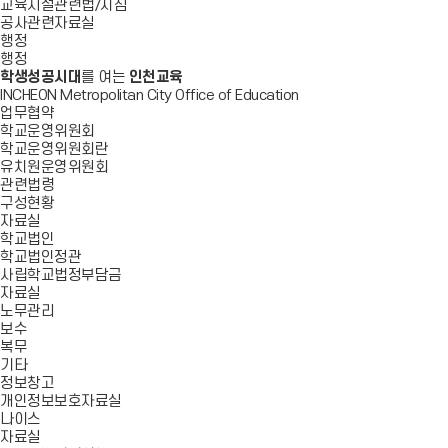
교육시설관련법/지침
공사관련자료실
행정
행정
학생성공시대
를 여는
인천교육
INCHEON Metropolitan City Office of Education
업무협약
학교운영위원회
학교운영위원회란
유치원운영위원회
관련법령
구성현황
자료실
학교법인
학교법인정관
사립학교법정부담금
자료실
노무관리
보수
복무
기타
정보창고
개인정보보호자료실
나이스
자료실