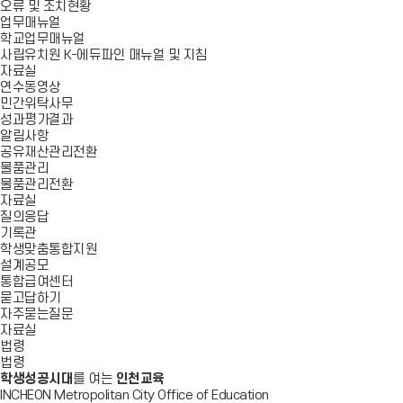
오류 및 조치현황
업무매뉴얼
학교업무매뉴얼
사립유치원 K-에듀파인 매뉴얼 및 지침
자료실
연수동영상
민간위탁사무
성과평가결과
알림사항
공유재산관리전환
물품관리
물품관리전환
자료실
질의응답
기록관
학생맞춤통합지원
설계공모
통합급여센터
묻고답하기
자주묻는질문
자료실
법령
법령
학생성공시대
를 여는
인천교육
INCHEON Metropolitan City Office of Education