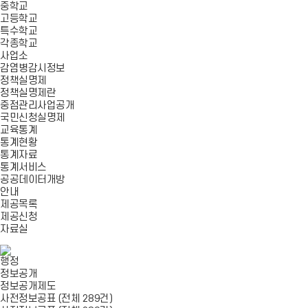
중학교
고등학교
특수학교
각종학교
사업소
감염병감시정보
정책실명제
정책실명제란
중점관리사업공개
국민신청실명제
교육통계
통계현황
통계자료
통계서비스
공공데이터개방
안내
제공목록
제공신청
자료실
행정
정보공개
정보공개제도
사전정보공표 (전체 289건)