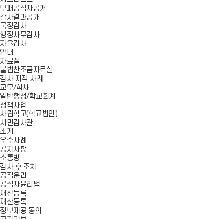
부패공직자공개
감사결과공개
국정감사
행정사무감사
자율감사
안내
자료실
불법찬조금자료실
감사 지적 사례
교무/학사
일반행정/학교회계
정책사업
사립학교(학교법인)
시민감사관
소개
우수사례
공지사항
소통방
감사 후 조치
공직윤리
공직자윤리법
재산등록
재산등록
정보제공 동의