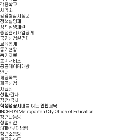
각종학교
사업소
감염병감시정보
정책실명제
정책실명제란
중점관리사업공개
국민신청실명제
교육통계
통계현황
통계자료
통계서비스
공공데이터개방
안내
제공목록
제공신청
자료실
청렴/감사
청렴/감사
학생성공시대
를 여는
인천교육
INCHEON Metropolitan City Office of Education
청렴나눔방
청렴비전
5대반부패법령
청렴소통방
체크리스트