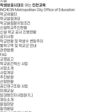
시설
학생성공시대
를 여는
인천교육
INCHEON Metropolitan City Office of Education
학교세움터
학교설립개요
학교설립절차및조건
신설학교추진현황
신설 학교 공사 진행현황
공지사항
학교현황 및 학생수 변화추이
통학구역 및 학교군 안내
관련법령
FAQ
교명공고
학교공간혁신 사업
사업소개
사업개요
추진방향
선정현황
공간재구조화 사업
미래교실
임대형민자사업(BTL)
제도소개
알림마당
질의응답