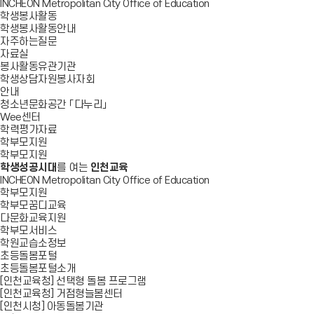
INCHEON Metropolitan City Office of Education
학생봉사활동
학생봉사활동안내
자주하는질문
자료실
봉사활동유관기관
학생상담자원봉사자회
안내
청소년문화공간 「다누리」
Wee센터
학력평가자료
학부모지원
학부모지원
학생성공시대
를 여는
인천교육
INCHEON Metropolitan City Office of Education
학부모지원
학부모꿈디교육
다문화교육지원
학부모서비스
학원교습소정보
초등돌봄포털
초등돌봄포털소개
[인천교육청] 선택형 돌봄 프로그램
[인천교육청] 거점형늘봄센터
[인천시청] 아동돌봄기관