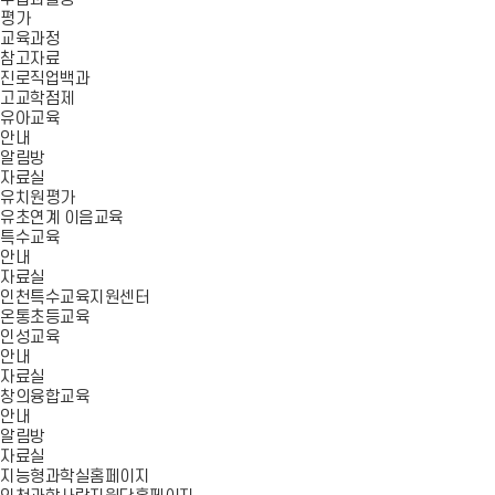
평가
교육과정
참고자료
진로직업백과
고교학점제
유아교육
안내
알림방
자료실
유치원평가
유초연계 이음교육
특수교육
안내
자료실
인천특수교육지원센터
온통초등교육
인성교육
안내
자료실
창의융합교육
안내
알림방
자료실
지능형과학실홈페이지