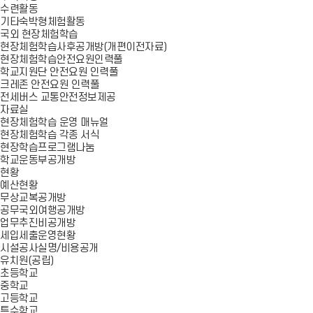
수련활동
기타숙박형체험활동
국외 현장체험학습
현장체험학습사후공개방(개편이전자료)
현장체험학습안전요원인력풀
학교지원단 안전요원 인력풀
크레존 안전요원 인력풀
전세버스 교통안전정보제공
자료실
현장체험학습 운영 매뉴얼
현장체험학습 각종 서식
현장학습프로그램나눔
학교운동부공개방
현황
예산현황
무상교복공개방
공무국외여행공개방
업무추진비공개방
세입세출운영현황
시설공사실명/비용공개
유치원(공립)
초등학교
중학교
고등학교
특수학교