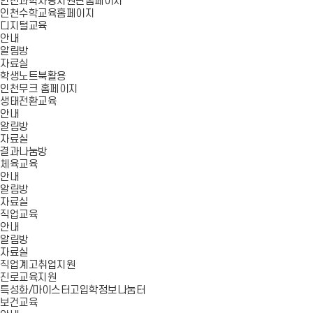
인천과학사랑지원단홈페이지
인천수학교육홈페이지
디지털교육
안내
알림방
자료실
학생노트북활용
인천무크 홈페이지
생태전환교육
안내
알림방
자료실
결과나눔방
체육교육
안내
알림방
자료실
직업교육
안내
알림방
자료실
직업계고취업지원
진로교육지원
특성화/마이스터고입학정보나눔터
보건교육