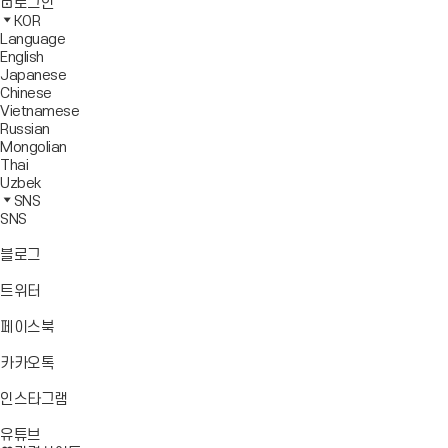
사
모
전
색
로그인
기
보
이
바
체
영
KOR
드
트
일
메
역
Language
창
맵
메
뉴
닫
English
열
이
뉴
기
Japanese
기
동
열
Chinese
기
Vietnamese
Russian
Mongolian
Thai
Uzbek
SNS
SNS
바
블로그
로
가
바
트위터
기
로
가
바
페이스북
기
로
가
바
카카오톡
기
로
가
바
인스타그램
기
로
바
가
유튜브