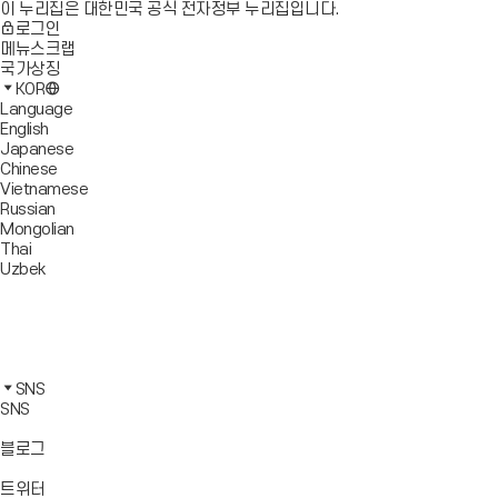
이 누리집은 대한민국 공식 전자정부 누리집입니다.
로그인
메뉴스크랩
국가상징
KOR
Language
English
Japanese
Chinese
Vietnamese
Russian
Mongolian
Thai
Uzbek
블
로
유
그
튜
페
바
브
이
인
로
바
스
스
카
가
로
북
타
카
SNS
기
가
바
그
오
SNS
기
로
램
톡
가
바
바
바
블로그
기
로
로
로
가
가
가
바
트위터