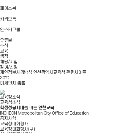
기
기
기
로
가
바
페이스북
기
로
가
바
카카오톡
기
로
가
바
인스타그램
기
로
바
가
유튜브
로
기
소식
가
교육
기
행정
채용/시험
참여/신청
개인정보처리방침
인천광역시교육청
관련사이트
30
℃
미세먼지
좋음
교육청소식
교육청소식
학생성공시대
를 여는
인천교육
INCHEON Metropolitan City Office of Education
공지사항
교육청대회행사
교육청대회행사(구)