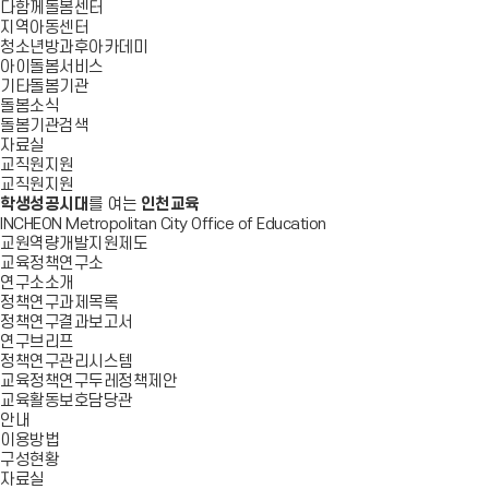
다함께돌봄센터
지역아동센터
청소년방과후아카데미
아이돌봄서비스
기타돌봄기관
돌봄소식
돌봄기관검색
자료실
교직원지원
교직원지원
학생성공시대
를 여는
인천교육
INCHEON Metropolitan City Office of Education
교원역량개발지원제도
교육정책연구소
연구소소개
정책연구과제목록
정책연구결과보고서
연구브리프
정책연구관리시스템
교육정책연구두레정책제안
교육활동보호담당관
안내
이용방법
구성현황
자료실