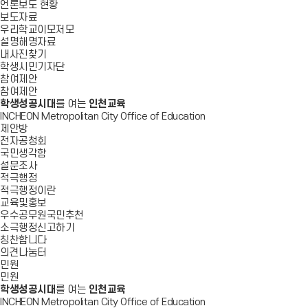
언론보도 현황
보도자료
우리학교이모저모
설명해명자료
내사진찾기
학생시민기자단
참여제안
참여제안
학생성공시대
를 여는
인천교육
INCHEON Metropolitan City Office of Education
제안방
전자공청회
국민생각함
설문조사
적극행정
적극행정이란
교육및홍보
우수공무원국민추천
소극행정신고하기
칭찬합니다
의견나눔터
민원
민원
학생성공시대
를 여는
인천교육
INCHEON Metropolitan City Office of Education