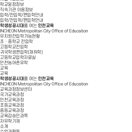
학교일정정보
직속기관 이용정보
입학/전입학/편입학안내
입학/전입학/편입학안내
학생성공시대
를 여는
인천교육
INCHEON Metropolitan City Office of Education
유치원전입학가능현황
초ㆍ중학교 전입학
고등학교전입학
귀국학생편입학(재취학)
고등학교입학자료실
인천농어촌유학
교육
교육
학생성공시대
를 여는
인천교육
INCHEON Metropolitan City Office of Education
교육과정정보센터
국가교육과정
인천교육과정
초등교육과정
중등교육과정
교육감승인과목
자유학기제
소개
수업과활동