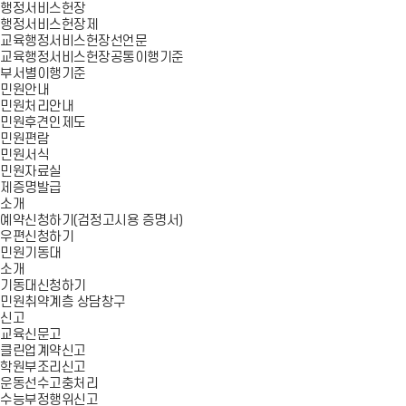
행정서비스헌장
행정서비스헌장제
교육행정서비스헌장선언문
교육행정서비스헌장공통이행기준
부서별이행기준
민원안내
민원처리안내
민원후견인제도
민원편람
민원서식
민원자료실
제증명발급
소개
예약신청하기(검정고시용 증명서)
우편신청하기
민원기동대
소개
기동대신청하기
민원취약계층 상담창구
신고
교육신문고
클린업계약신고
학원부조리신고
운동선수고충처리
수능부정행위신고