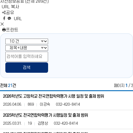
사전정보공표 (전체 289건)
URL 복사
S
공유
N
네
엑
페
카
복
URL
S
이
스
이
카
사
S
영
버
공
스
오
N
프린트
역
밴
유
북
톡
S
펼
드
공
공
영
치
공
유
유
역
기
유
닫
기
검색
전체
21
건
페이지
1
/ 3
전
2026학년도 고등학교 전국연합학력평가 시행 일정 및 출제 범위
국
연
2026.04.06.
869
이강숙
032-420-8414
합
학
2025학년도 전국연합학력평가 시행일정 및 출제 범위
력
2025.03.31.
19
김맹상
032-420-8414
평
가