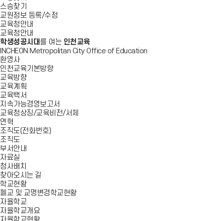
스승찾기
교원정보 등록/수정
교육청안내
교육청안내
학생성공시대
를 여는
인천교육
INCHEON Metropolitan City Office of Education
환영사
인천교육기본방향
교육방향
교육계획
교육백서
지속가능경영보고서
교육청상징/교육비전/서체
연혁
조직도(전화번호)
조직도
부서안내
자료실
청사배치
찾아오시는 길
학교현황
폐교 및 교명변경학교현황
자율학교
자율학교개요
자율학교현황