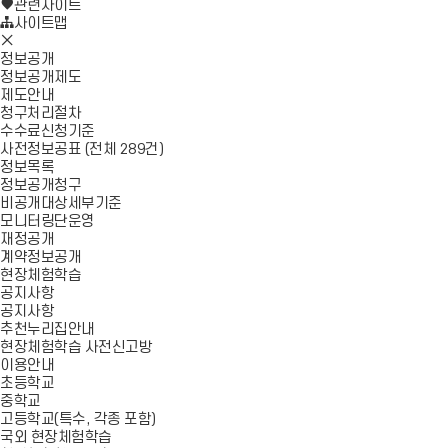
로
기
관련사이트
가
사이트맵
모
기
바
정보공개
일
정보공개제도
메
제도안내
뉴
청구처리절차
닫
수수료신청기준
기
사전정보공표 (전체 289건)
정보목록
정보공개청구
비공개대상세부기준
모니터링단운영
재정공개
계약정보공개
현장체험학습
공지사항
공지사항
추천누리집안내
현장체험학습 사전신고방
이용안내
초등학교
중학교
고등학교(특수, 각종 포함)
국외 현장체험학습