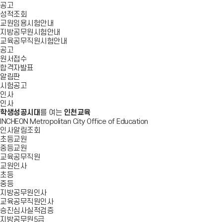
공고
성적조회
교원임용시험안내
지방공무원시험안내
교육공무직원시험안내
공고
원서접수
합격자발표
알림판
시험공고
인사
인사
학생성공시대
를 여는
인천교육
INCHEON Metropolitan City Office of Education
인사알림조회
초등교원
중등교원
교육공무직원
교원인사
초등
중등
지방공무원인사
교육공무직원인사
승진심사실적검증
지방공무원5급