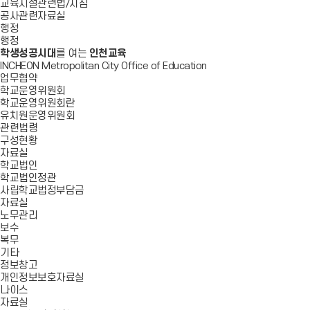
교육시설관련법/지침
공사관련자료실
행정
행정
학생성공시대
를 여는
인천교육
INCHEON Metropolitan City Office of Education
업무협약
학교운영위원회
학교운영위원회란
유치원운영위원회
관련법령
구성현황
자료실
학교법인
학교법인정관
사립학교법정부담금
자료실
노무관리
보수
복무
기타
정보창고
개인정보보호자료실
나이스
자료실