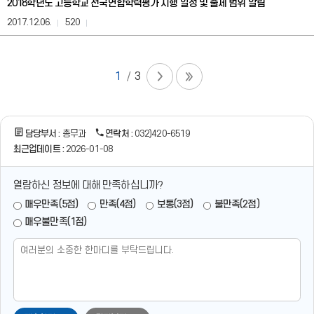
2018학년도 고등학교 전국연합학력평가 시행 일정 및 출제 범위 알림
일,
조
2017.12.06.
520
회
수,
첨
부,
1
3
담
당
자,
연
담당부서 :
총무과
연락처 :
032)420-6519
락
처
최근업데이트 :
2026-01-08
정
보
열람하신 정보에 대해 만족하십니까?
를
제
매우만족(5점)
만족(4점)
보통(3점)
불만족(2점)
공
매우불만족(1점)
합
니
다.