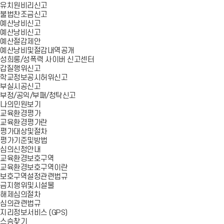
유치원비리신고
불법찬조금신고
예산낭비신고
예산낭비신고
예산절감제안
예산낭비및절감내역공개
성희롱/성폭력 사이버 신고센터
갑질행위신고
학교정보공시허위신고
부실시공신고
부정/공익/부패/청탁신고
나의민원보기
교육환경평가
교육환경평가란
평가대상및절차
평가기준및방법
심의신청안내
교육환경보호구역
교육환경보호구역이란
보호구역설정관련법규
금지행위및시설물
해제심의절차
심의관련법규
지리정보서비스 (GPS)
스승찾기