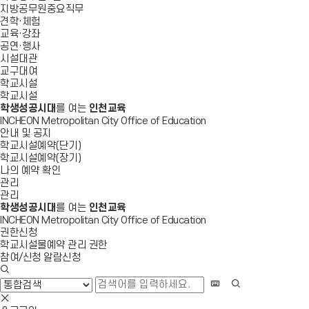
지방공무원중요직무
견학·체험
교육·강좌
공연·행사
시설대관
교구대여
학교시설
학교시설
학생성공시대
를 여는
인천교육
INCHEON Metropolitan City Office of Education
안내 및 공지
학교시설예약(단기)
학교시설예약(장기)
나의 예약 확인
관리
관리
학생성공시대
를 여는
인천교육
INCHEON Metropolitan City Office of Education
권한신청
학교시설물예약 관리 권한
참여/신청 알람신청
검
색
화
검
창
상
색
검
열
키