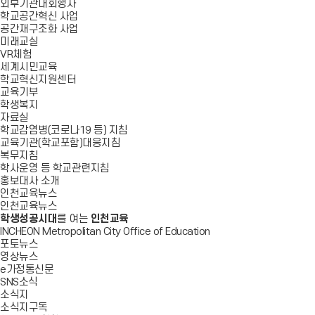
외부기관대회행사
학교공간혁신 사업
공간재구조화 사업
미래교실
VR체험
세계시민교육
학교혁신지원센터
교육기부
학생복지
자료실
학교감염병(코로나19 등) 지침
교육기관(학교포함)대응지침
복무지침
학사운영 등 학교관련지침
홍보대사 소개
인천교육뉴스
인천교육뉴스
학생성공시대
를 여는
인천교육
INCHEON Metropolitan City Office of Education
포토뉴스
영상뉴스
e가정통신문
SNS소식
소식지
소식지구독