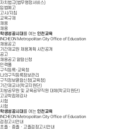
자치법규(법무행정서비스)
입법예고
고시/지침
교육규제
채용
채용
학생성공시대
를 여는
인천교육
INCHEON Metropolitan City Office of Education
채용공고
기간제교원 채용계획 사전공개
공고
채용공고 알람신청
인력풀
구직등록-교육청
나의구직등록정보관리
구직정보열람신청(교육청)
기간제교사(학교지원단)
지방공무원 및 교육공무직원 대체(학교지원단)
고교학점제강사
시험
시험
학생성공시대
를 여는
인천교육
INCHEON Metropolitan City Office of Education
검정고시안내
초졸ㆍ중졸ㆍ고졸검정고시안내