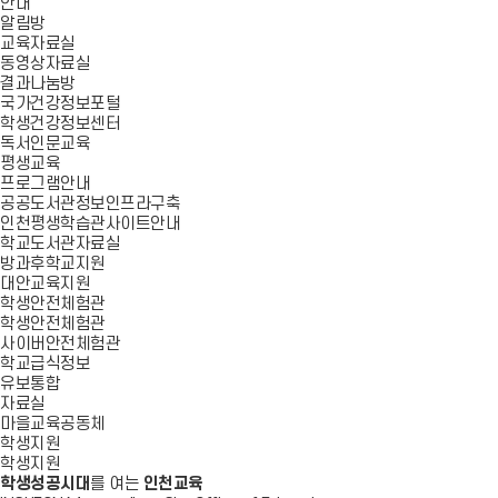
안내
알림방
교육자료실
동영상자료실
결과나눔방
국가건강정보포털
학생건강정보센터
독서인문교육
평생교육
프로그램안내
공공도서관정보인프라구축
인천평생학습관사이트안내
학교도서관자료실
방과후학교지원
대안교육지원
학생안전체험관
학생안전체험관
사이버안전체험관
학교급식정보
유보통합
자료실
마을교육공동체
학생지원
학생지원
학생성공시대
를 여는
인천교육