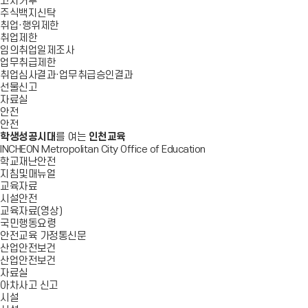
고지거부
주식백지신탁
취업·행위제한
취업제한
임의취업일제조사
업무취급제한
취업심사결과·업무취급승인결과
선물신고
자료실
안전
안전
학생성공시대
를 여는
인천교육
INCHEON Metropolitan City Office of Education
학교재난안전
지침및매뉴얼
교육자료
시설안전
교육자료(영상)
국민행동요령
안전교육 가정통신문
산업안전보건
산업안전보건
자료실
아차사고 신고
시설