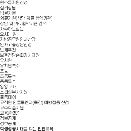
원스톱지원신청
심리상담
법률자문
의료지원(상담·의료 협약기관)
상담 및 의료협약기관 검색
자주하는질문
오시는 길
지방공무원인사상담
인사고충상담신청
인재추천
보결전담순회강사지원
유치원
유치원특수
초등
초등특수
중등특수
영양교사
조리실무사지원
물품대여
교직원 인플루엔자(독감) 예방접종 신청
교수학습지원
교육플랫폼
정보공개
정보공개
학생성공시대
를 여는
인천교육