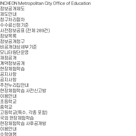
INCHEON Metropolitan City Office of Education
정보공개제도
제도안내
청구처리절차
수수료신청기준
사전정보공표 (전체 289건)
정보목록
정보공개청구
비공개대상세부기준
모니터링단운영
재정공개
계약정보공개
현장체험학습
공지사항
공지사항
추천누리집안내
현장체험학습 사전신고방
이용안내
초등학교
중학교
고등학교(특수, 각종 포함)
국외 현장체험학습
현장체험학습 사후공개방
이용안내
수학여행