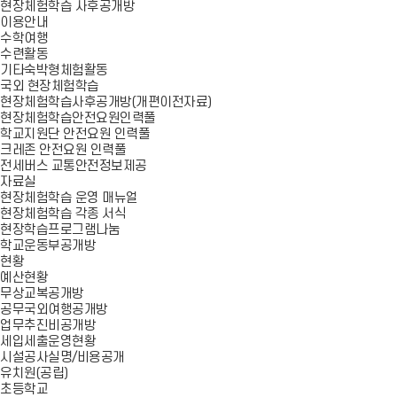
현장체험학습 사후공개방
이용안내
수학여행
수련활동
기타숙박형체험활동
국외 현장체험학습
현장체험학습사후공개방(개편이전자료)
현장체험학습안전요원인력풀
학교지원단 안전요원 인력풀
크레존 안전요원 인력풀
전세버스 교통안전정보제공
자료실
현장체험학습 운영 매뉴얼
현장체험학습 각종 서식
현장학습프로그램나눔
학교운동부공개방
현황
예산현황
무상교복공개방
공무국외여행공개방
업무추진비공개방
세입세출운영현황
시설공사실명/비용공개
유치원(공립)
초등학교