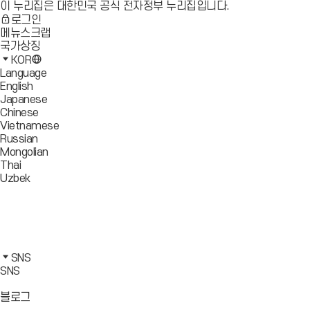
이 누리집은 대한민국 공식 전자정부 누리집입니다.
로그인
메뉴스크랩
국가상징
KOR
Language
English
Japanese
Chinese
Vietnamese
Russian
Mongolian
Thai
Uzbek
블
로
유
그
튜
페
바
브
이
인
로
바
스
스
카
가
로
북
타
카
SNS
기
가
바
그
오
SNS
기
로
램
톡
가
바
바
바
블로그
기
로
로