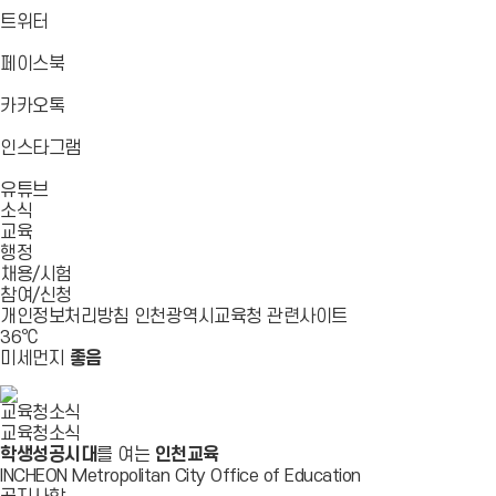
로
가
가
가
바
트위터
기
기
기
로
가
바
페이스북
기
로
가
바
카카오톡
기
로
가
바
인스타그램
기
로
바
가
유튜브
로
기
소식
가
교육
기
행정
채용/시험
참여/신청
개인정보처리방침
인천광역시교육청
관련사이트
36
℃
미세먼지
좋음
교육청소식
교육청소식
학생성공시대
를 여는
인천교육
INCHEON Metropolitan City Office of Education