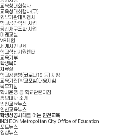
공지사항
교육청대회행사
교육청대회행사(구)
외부기관대회행사
학교공간혁신 사업
공간재구조화 사업
미래교실
VR체험
세계시민교육
학교혁신지원센터
교육기부
학생복지
자료실
학교감염병(코로나19 등) 지침
교육기관(학교포함)대응지침
복무지침
학사운영 등 학교관련지침
홍보대사 소개
인천교육뉴스
인천교육뉴스
학생성공시대
를 여는
인천교육
INCHEON Metropolitan City Office of Education
포토뉴스
영상뉴스