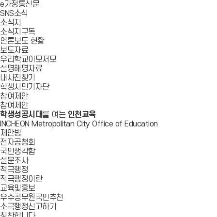
e가정통신문
SNS소식
소식지
소식지구독
언론보도 현황
보도자료
우리학교이모저모
설명해명자료
내사진찾기
학생시민기자단
참여제안
참여제안
학생성공시대
를 여는
인천교육
INCHEON Metropolitan City Office of Education
제안방
전자공청회
국민생각함
설문조사
적극행정
적극행정이란
교육및홍보
우수공무원국민추천
소극행정신고하기
칭찬합니다