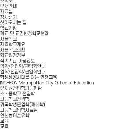
조직도
부서안내
자료실
청사배치
찾아오시는 길
학교현황
폐교 및 교명변경학교현황
자율학교
자율학교개요
자율학교현황
학교일정정보
직속기관 이용정보
입학/전입학/편입학안내
입학/전입학/편입학안내
학생성공시대
를 여는
인천교육
INCHEON Metropolitan City Office of Education
유치원전입학가능현황
초ㆍ중학교 전입학
고등학교전입학
귀국학생편입학(재취학)
고등학교입학자료실
인천농어촌유학
교육
교육