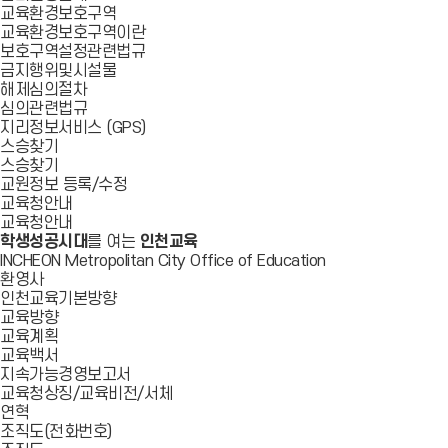
교육환경보호구역
교육환경보호구역이란
보호구역설정관련법규
금지행위및시설물
해제심의절차
심의관련법규
지리정보서비스 (GPS)
스승찾기
스승찾기
교원정보 등록/수정
교육청안내
교육청안내
학생성공시대
를 여는
인천교육
INCHEON Metropolitan City Office of Education
환영사
인천교육기본방향
교육방향
교육계획
교육백서
지속가능경영보고서
교육청상징/교육비전/서체
연혁
조직도(전화번호)