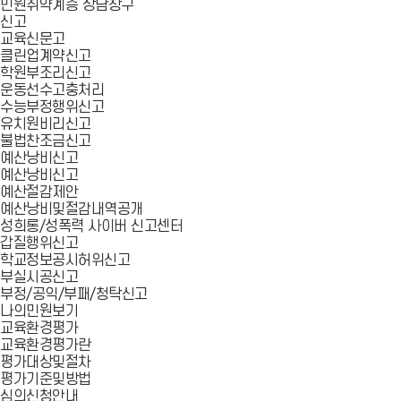
민원취약계층 상담창구
신고
교육신문고
클린업계약신고
학원부조리신고
운동선수고충처리
수능부정행위신고
유치원비리신고
불법찬조금신고
예산낭비신고
예산낭비신고
예산절감제안
예산낭비및절감내역공개
성희롱/성폭력 사이버 신고센터
갑질행위신고
학교정보공시허위신고
부실시공신고
부정/공익/부패/청탁신고
나의민원보기
교육환경평가
교육환경평가란
평가대상및절차
평가기준및방법
심의신청안내