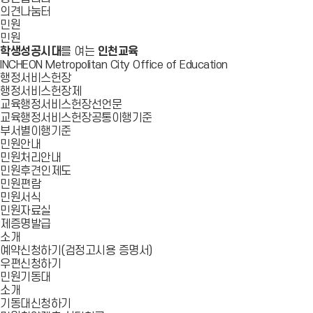
의견나눔터
민원
민원
학생성공시대
를 여는
인천교육
INCHEON Metropolitan City Office of Education
행정서비스헌장
행정서비스헌장제
교육행정서비스헌장선언문
교육행정서비스헌장공통이행기준
부서별이행기준
민원안내
민원처리안내
민원후견인제도
민원편람
민원서식
민원자료실
제증명발급
소개
예약신청하기(검정고시용 증명서)
우편신청하기
민원기동대
소개
기동대신청하기