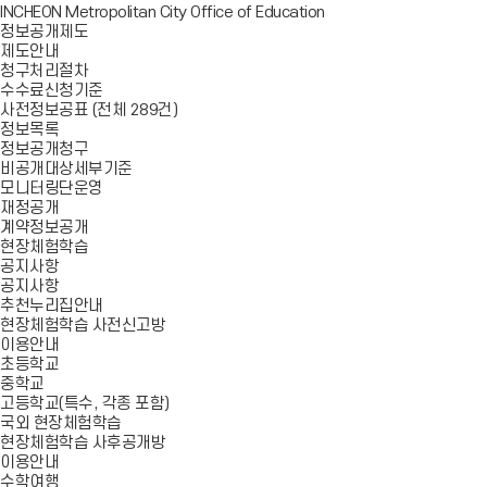
INCHEON Metropolitan City Office of Education
정보공개제도
제도안내
청구처리절차
수수료신청기준
사전정보공표 (전체 289건)
정보목록
정보공개청구
비공개대상세부기준
모니터링단운영
재정공개
계약정보공개
현장체험학습
공지사항
공지사항
추천누리집안내
현장체험학습 사전신고방
이용안내
초등학교
중학교
고등학교(특수, 각종 포함)
국외 현장체험학습
현장체험학습 사후공개방
이용안내
수학여행