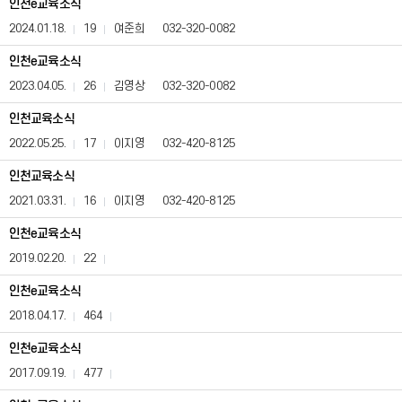
인천e교육소식
전
정
2024.01.18.
19
여준희
032-320-0082
보
공
인천e교육소식
표)
2023.04.05.
26
김영상
032-320-0082
게
시
인천교육소식
판
은
2022.05.25.
17
이지영
032-420-8125
번
호,
인천교육소식
제
2021.03.31.
16
이지영
032-420-8125
목,
등
인천e교육소식
록
일,
2019.02.20.
22
조
회
인천e교육소식
수,
첨
2018.04.17.
464
부,
담
인천e교육소식
당
2017.09.19.
477
자,
연