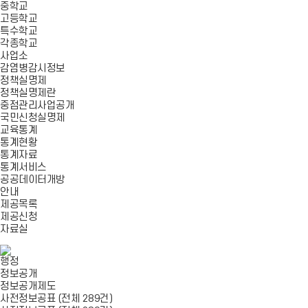
중학교
고등학교
특수학교
각종학교
사업소
감염병감시정보
정책실명제
정책실명제란
중점관리사업공개
국민신청실명제
교육통계
통계현황
통계자료
통계서비스
공공데이터개방
안내
제공목록
제공신청
자료실
행정
정보공개
정보공개제도
사전정보공표 (전체 289건)