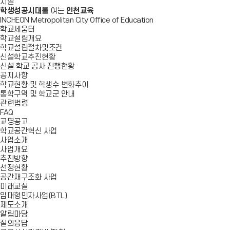
시설
학생성공시대
를 여는
인천교육
INCHEON Metropolitan City Office of Education
학교세움터
학교설립개요
학교설립절차및조건
신설학교추진현황
신설 학교 공사 진행현황
공지사항
학교현황 및 학생수 변화추이
통학구역 및 학교군 안내
관련법령
FAQ
교명공고
학교공간혁신 사업
사업소개
사업개요
추진방향
선정현황
공간재구조화 사업
미래교실
임대형민자사업(BTL)
제도소개
알림마당
질의응답