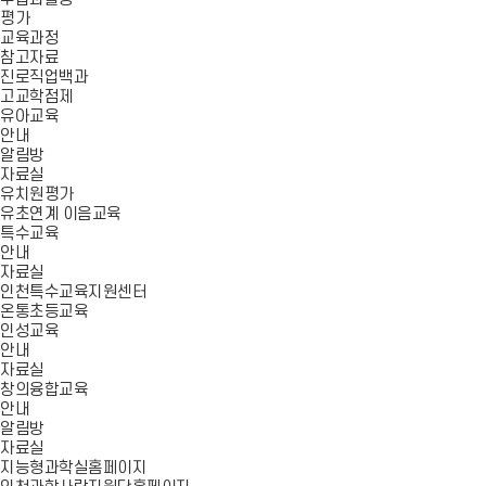
평가
교육과정
참고자료
진로직업백과
고교학점제
유아교육
안내
알림방
자료실
유치원평가
유초연계 이음교육
특수교육
안내
자료실
인천특수교육지원센터
온통초등교육
인성교육
안내
자료실
창의융합교육
안내
알림방
자료실
지능형과학실홈페이지