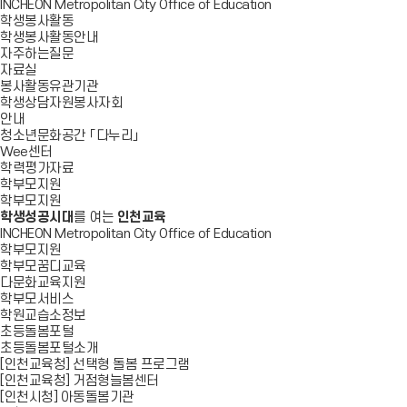
INCHEON Metropolitan City Office of Education
학생봉사활동
학생봉사활동안내
자주하는질문
자료실
봉사활동유관기관
학생상담자원봉사자회
안내
청소년문화공간 「다누리」
Wee센터
학력평가자료
학부모지원
학부모지원
학생성공시대
를 여는
인천교육
INCHEON Metropolitan City Office of Education
학부모지원
학부모꿈디교육
다문화교육지원
학부모서비스
학원교습소정보
초등돌봄포털
초등돌봄포털소개
[인천교육청] 선택형 돌봄 프로그램
[인천교육청] 거점형늘봄센터
[인천시청] 아동돌봄기관