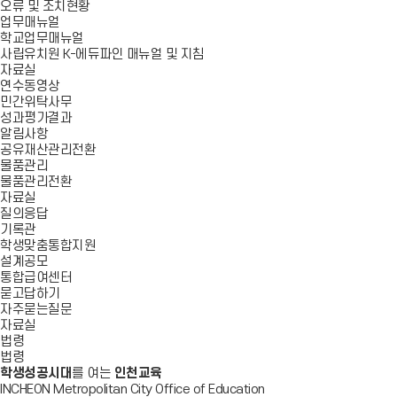
오류 및 조치현황
업무매뉴얼
학교업무매뉴얼
사립유치원 K-에듀파인 매뉴얼 및 지침
자료실
연수동영상
민간위탁사무
성과평가결과
알림사항
공유재산관리전환
물품관리
물품관리전환
자료실
질의응답
기록관
학생맞춤통합지원
설계공모
통합급여센터
묻고답하기
자주묻는질문
자료실
법령
법령
학생성공시대
를 여는
인천교육
INCHEON Metropolitan City Office of Education