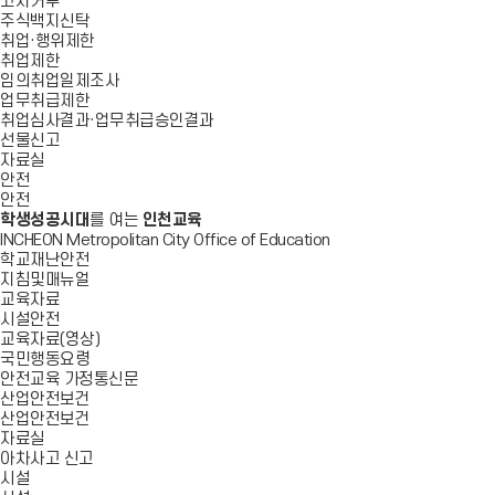
고지거부
주식백지신탁
취업·행위제한
취업제한
임의취업일제조사
업무취급제한
취업심사결과·업무취급승인결과
선물신고
자료실
안전
안전
학생성공시대
를 여는
인천교육
INCHEON Metropolitan City Office of Education
학교재난안전
지침및매뉴얼
교육자료
시설안전
교육자료(영상)
국민행동요령
안전교육 가정통신문
산업안전보건
산업안전보건
자료실
아차사고 신고
시설