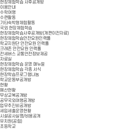
현장체험학습 사후공개방
이용안내
수학여행
수련활동
기타숙박형체험활동
국외 현장체험학습
현장체험학습사후공개방(개편이전자료)
현장체험학습안전요원인력풀
학교지원단 안전요원 인력풀
크레존 안전요원 인력풀
전세버스 교통안전정보제공
자료실
현장체험학습 운영 매뉴얼
현장체험학습 각종 서식
현장학습프로그램나눔
학교운동부공개방
현황
예산현황
무상교복공개방
공무국외여행공개방
업무추진비공개방
세입세출운영현황
시설공사실명/비용공개
유치원(공립)
초등학교