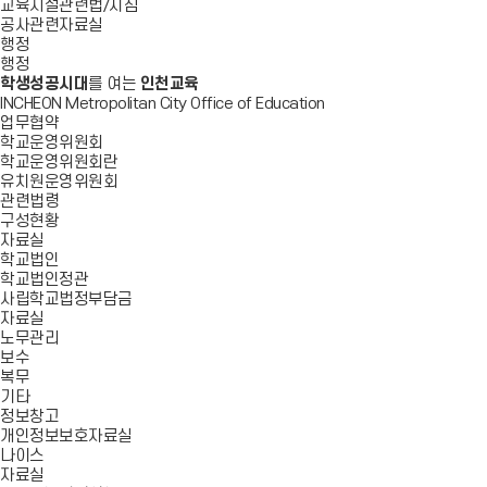
교육시설관련법/지침
공사관련자료실
행정
행정
학생성공시대
를 여는
인천교육
INCHEON Metropolitan City Office of Education
업무협약
학교운영위원회
학교운영위원회란
유치원운영위원회
관련법령
구성현황
자료실
학교법인
학교법인정관
사립학교법정부담금
자료실
노무관리
보수
복무
기타
정보창고
개인정보보호자료실
나이스
자료실