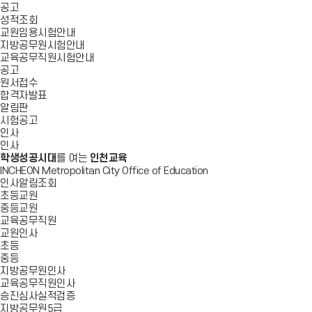
공고
성적조회
교원임용시험안내
지방공무원시험안내
교육공무직원시험안내
공고
원서접수
합격자발표
알림판
시험공고
인사
인사
학생성공시대
를 여는
인천교육
INCHEON Metropolitan City Office of Education
인사알림조회
초등교원
중등교원
교육공무직원
교원인사
초등
중등
지방공무원인사
교육공무직원인사
승진심사실적검증
지방공무원5급