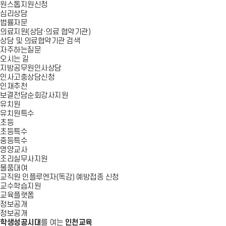
원스톱지원신청
심리상담
법률자문
의료지원(상담·의료 협약기관)
상담 및 의료협약기관 검색
자주하는질문
오시는 길
지방공무원인사상담
인사고충상담신청
인재추천
보결전담순회강사지원
유치원
유치원특수
초등
초등특수
중등특수
영양교사
조리실무사지원
물품대여
교직원 인플루엔자(독감) 예방접종 신청
교수학습지원
교육플랫폼
정보공개
정보공개
학생성공시대
를 여는
인천교육