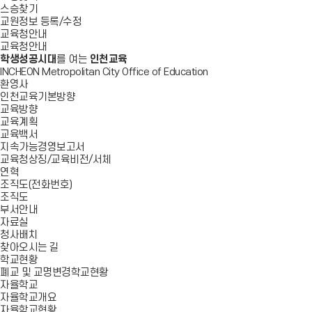
스승찾기
교원정보 등록/수정
교육청안내
교육청안내
학생성공시대
를 여는
인천교육
INCHEON Metropolitan City Office of Education
환영사
인천교육기본방향
교육방향
교육계획
교육백서
지속가능경영보고서
교육청상징/교육비전/서체
연혁
조직도(전화번호)
조직도
부서안내
자료실
청사배치
찾아오시는 길
학교현황
폐교 및 교명변경학교현황
자율학교
자율학교개요
자율학교현황