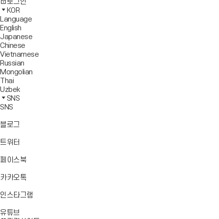
사
모
전
색
로그인
기
보
이
바
체
영
KOR
드
트
일
메
역
Language
창
맵
메
뉴
닫
English
열
이
뉴
기
Japanese
기
동
열
Chinese
기
Vietnamese
Russian
Mongolian
Thai
Uzbek
SNS
SNS
바
블로그
로
가
바
트위터
기
로
가
바
페이스북
기
로
가
바
카카오톡
기
로
가
바
인스타그램
기
로
바
가
유튜브