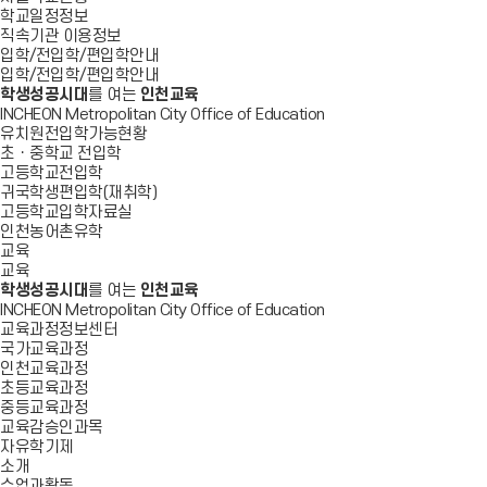
학교일정정보
직속기관 이용정보
입학/전입학/편입학안내
입학/전입학/편입학안내
학생성공시대
를 여는
인천교육
INCHEON Metropolitan City Office of Education
유치원전입학가능현황
초ㆍ중학교 전입학
고등학교전입학
귀국학생편입학(재취학)
고등학교입학자료실
인천농어촌유학
교육
교육
학생성공시대
를 여는
인천교육
INCHEON Metropolitan City Office of Education
교육과정정보센터
국가교육과정
인천교육과정
초등교육과정
중등교육과정
교육감승인과목
자유학기제
소개
수업과활동