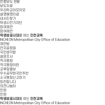
언론보도 현황
보도자료
우리학교이모저모
설명해명자료
내사진찾기
학생시민기자단
참여제안
참여제안
학생성공시대
를 여는
인천교육
INCHEON Metropolitan City Office of Education
제안방
전자공청회
국민생각함
설문조사
적극행정
적극행정이란
교육및홍보
우수공무원국민추천
소극행정신고하기
칭찬합니다
의견나눔터
민원
민원
학생성공시대
를 여는
인천교육
INCHEON Metropolitan City Office of Education