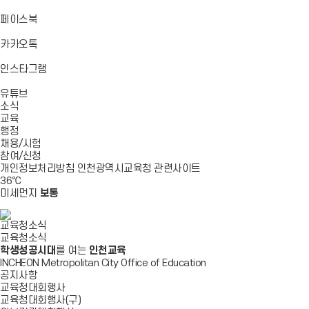
기
기
기
로
가
바
페이스북
기
로
가
바
카카오톡
기
로
가
바
인스타그램
기
로
바
가
유튜브
로
기
소식
가
교육
기
행정
채용/시험
참여/신청
개인정보처리방침
인천광역시교육청
관련사이트
36
℃
미세먼지
보통
교육청소식
교육청소식
학생성공시대
를 여는
인천교육
INCHEON Metropolitan City Office of Education
공지사항
교육청대회행사
교육청대회행사(구)