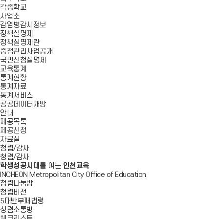
각종학교
사업소
감염병감시정보
정책실명제
정책실명제란
중점관리사업공개
국민신청실명제
교육통계
통계현황
통계자료
통계서비스
공공데이터개방
안내
제공목록
제공신청
자료실
청렴/감사
청렴/감사
학생성공시대
를 여는
인천교육
INCHEON Metropolitan City Office of Education
청렴나눔방
청렴비전
5대반부패법령
청렴소통방
체크리스트