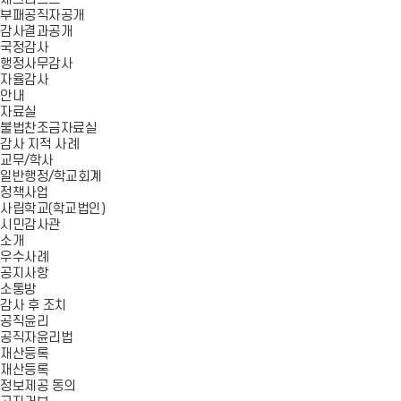
부패공직자공개
감사결과공개
국정감사
행정사무감사
자율감사
안내
자료실
불법찬조금자료실
감사 지적 사례
교무/학사
일반행정/학교회계
정책사업
사립학교(학교법인)
시민감사관
소개
우수사례
공지사항
소통방
감사 후 조치
공직윤리
공직자윤리법
재산등록
재산등록
정보제공 동의