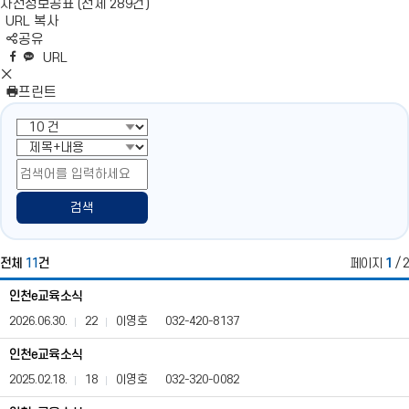
사전정보공표 (전체 289건)
URL 복사
S
공유
N
네
엑
페
카
복
URL
S
이
스
이
카
사
S
영
버
공
스
오
N
프린트
역
밴
유
북
톡
S
펼
드
공
공
영
치
공
유
유
역
기
유
닫
기
검색
전체
11
건
페이지
1
/ 2
인
인천e교육소식
천
e
2026.06.30.
22
이영호
032-420-8137
교
육
인천e교육소식
소
2025.02.18.
18
이영호
032-320-0082
식
(사