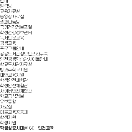
안내
알림방
교육자료실
동영상자료실
결과나눔방
국가건강정보포털
학생건강정보센터
독서인문교육
평생교육
프로그램안내
공공도서관정보인프라구축
인천평생학습관사이트안내
학교도서관자료실
방과후학교지원
대안교육지원
학생안전체험관
학생안전체험관
사이버안전체험관
학교급식정보
유보통합
자료실
마을교육공동체
학생지원
학생지원
학생성공시대
를 여는
인천교육