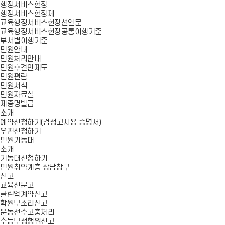
행정서비스헌장
행정서비스헌장제
교육행정서비스헌장선언문
교육행정서비스헌장공통이행기준
부서별이행기준
민원안내
민원처리안내
민원후견인제도
민원편람
민원서식
민원자료실
제증명발급
소개
예약신청하기(검정고시용 증명서)
우편신청하기
민원기동대
소개
기동대신청하기
민원취약계층 상담창구
신고
교육신문고
클린업계약신고
학원부조리신고
운동선수고충처리
수능부정행위신고