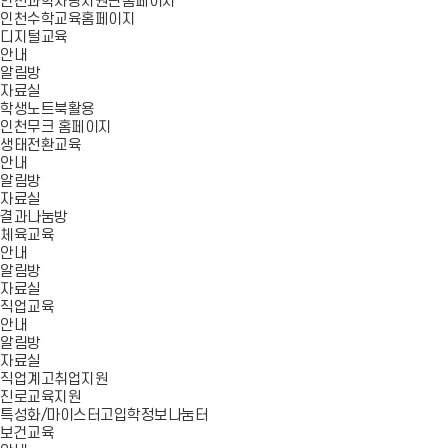
인천과학사랑지원단홈페이지
인천수학교육홈페이지
디지털교육
안내
알림방
자료실
학생노트북활용
인천무크 홈페이지
생태전환교육
안내
알림방
자료실
결과나눔방
체육교육
안내
알림방
자료실
직업교육
안내
알림방
자료실
직업계고취업지원
진로교육지원
특성화/마이스터고입학정보나눔터
보건교육