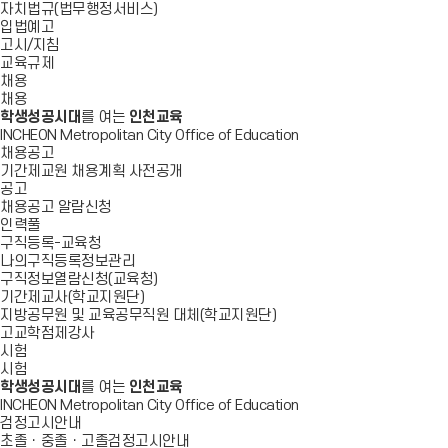
자치법규(법무행정서비스)
입법예고
고시/지침
교육규제
채용
채용
학생성공시대
를 여는
인천교육
INCHEON Metropolitan City Office of Education
채용공고
기간제교원 채용계획 사전공개
공고
채용공고 알람신청
인력풀
구직등록-교육청
나의구직등록정보관리
구직정보열람신청(교육청)
기간제교사(학교지원단)
지방공무원 및 교육공무직원 대체(학교지원단)
고교학점제강사
시험
시험
학생성공시대
를 여는
인천교육
INCHEON Metropolitan City Office of Education
검정고시안내
초졸ㆍ중졸ㆍ고졸검정고시안내