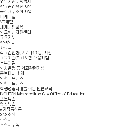
외부기관대회행사
학교공간혁신 사업
공간재구조화 사업
미래교실
VR체험
세계시민교육
학교혁신지원센터
교육기부
학생복지
자료실
학교감염병(코로나19 등) 지침
교육기관(학교포함)대응지침
복무지침
학사운영 등 학교관련지침
홍보대사 소개
인천교육뉴스
인천교육뉴스
학생성공시대
를 여는
인천교육
INCHEON Metropolitan City Office of Education
포토뉴스
영상뉴스
e가정통신문
SNS소식
소식지
소식지구독