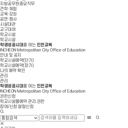
지방공무원중요직무
견학·체험
교육·강좌
공연·행사
시설대관
교구대여
학교시설
학교시설
학생성공시대
를 여는
인천교육
INCHEON Metropolitan City Office of Education
안내 및 공지
학교시설예약(단기)
학교시설예약(장기)
나의 예약 확인
관리
관리
학생성공시대
를 여는
인천교육
INCHEON Metropolitan City Office of Education
권한신청
학교시설물예약 관리 권한
참여/신청 알람신청
검
색
화
검
창
상
색
검
열
키