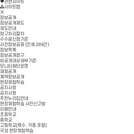
로
기
관련사이트
가
사이트맵
모
기
바
정보공개
일
정보공개제도
메
제도안내
뉴
청구처리절차
닫
수수료신청기준
기
사전정보공표 (전체 289건)
정보목록
정보공개청구
비공개대상세부기준
모니터링단운영
재정공개
계약정보공개
현장체험학습
공지사항
공지사항
추천누리집안내
현장체험학습 사전신고방
이용안내
초등학교
중학교
고등학교(특수, 각종 포함)
국외 현장체험학습