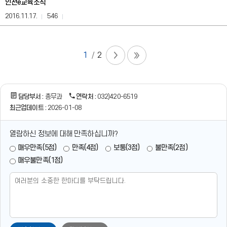
인천e교육소식
락
처
2016.11.17.
546
정
보
를
제
1
2
공
합
니
다.
담당부서 :
총무과
연락처 :
032)420-6519
최근업데이트 :
2026-01-08
열람하신 정보에 대해 만족하십니까?
매우만족(5점)
만족(4점)
보통(3점)
불만족(2점)
매우불만족(1점)