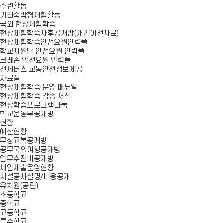
수련활동
기타숙박형체험활동
국외 현장체험학습
현장체험학습사후공개방(개편이전자료)
현장체험학습안전요원인력풀
학교지원단 안전요원 인력풀
크레존 안전요원 인력풀
전세버스 교통안전정보제공
자료실
현장체험학습 운영 매뉴얼
현장체험학습 각종 서식
현장학습프로그램나눔
학교운동부공개방
현황
예산현황
무상교복공개방
공무국외여행공개방
업무추진비공개방
세입세출운영현황
시설공사실명/비용공개
유치원(공립)
초등학교
중학교
고등학교
특수학교