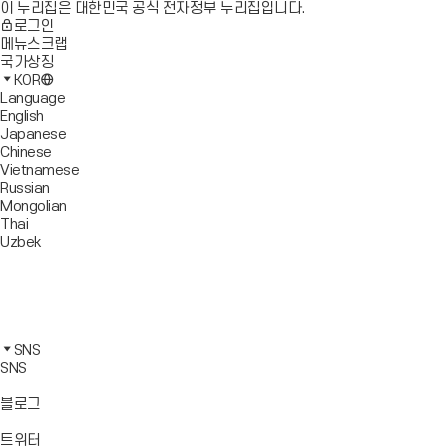
이 누리집은 대한민국 공식 전자정부 누리집입니다.
로그인
메뉴스크랩
국가상징
KOR
Language
English
Japanese
Chinese
Vietnamese
Russian
Mongolian
Thai
Uzbek
블
로
유
그
튜
페
바
브
이
인
로
바
스
스
카
가
로
북
타
카
SNS
기
가
바
그
오
SNS
기
로
램
톡
가
바
바
바
블로그
기
로
로
로
가
가
가
바
트위터