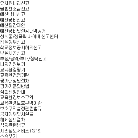
유치원비리신고
불법찬조금신고
예산낭비신고
예산낭비신고
예산절감제안
예산낭비및절감내역공개
성희롱/성폭력 사이버 신고센터
갑질행위신고
학교정보공시허위신고
부실시공신고
부정/공익/부패/청탁신고
나의민원보기
교육환경평가
교육환경평가란
평가대상및절차
평가기준및방법
심의신청안내
교육환경보호구역
교육환경보호구역이란
보호구역설정관련법규
금지행위및시설물
해제심의절차
심의관련법규
지리정보서비스 (GPS)
스승찾기