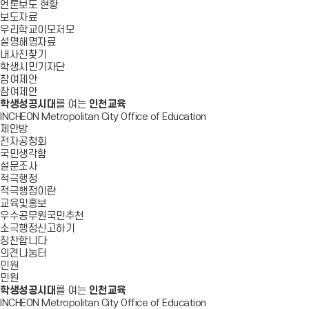
언론보도 현황
보도자료
우리학교이모저모
설명해명자료
내사진찾기
학생시민기자단
참여제안
참여제안
학생성공시대
를 여는
인천교육
INCHEON Metropolitan City Office of Education
제안방
전자공청회
국민생각함
설문조사
적극행정
적극행정이란
교육및홍보
우수공무원국민추천
소극행정신고하기
칭찬합니다
의견나눔터
민원
민원
학생성공시대
를 여는
인천교육
INCHEON Metropolitan City Office of Education