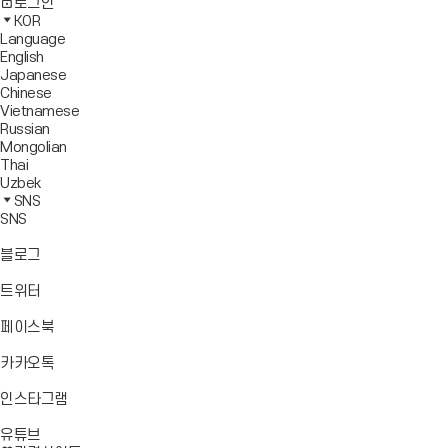
사
모
전
색
로그인
기
보
이
바
체
영
KOR
드
트
일
메
역
Language
창
맵
메
뉴
닫
English
열
이
뉴
기
Japanese
기
동
열
Chinese
기
Vietnamese
Russian
Mongolian
Thai
Uzbek
SNS
SNS
바
블로그
로
가
바
트위터
기
로
가
바
페이스북
기
로
가
바
카카오톡
기
로
가
바
인스타그램
기
로
바
가
유튜브