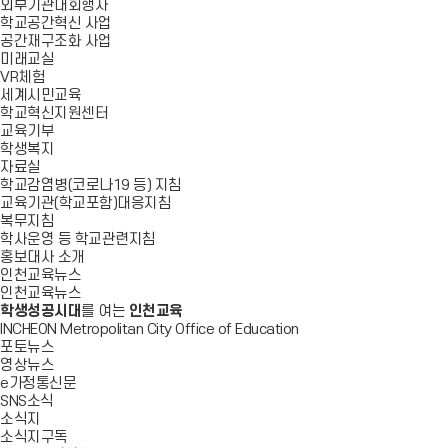
외부기관대회행사
학교공간혁신 사업
공간재구조화 사업
미래교실
VR체험
세계시민교육
학교혁신지원센터
교육기부
학생복지
자료실
학교감염병(코로나19 등) 지침
교육기관(학교포함)대응지침
복무지침
학사운영 등 학교관련지침
홍보대사 소개
인천교육뉴스
인천교육뉴스
학생성공시대
를 여는
인천교육
INCHEON Metropolitan City Office of Education
포토뉴스
영상뉴스
e가정통신문
SNS소식
소식지
소식지구독