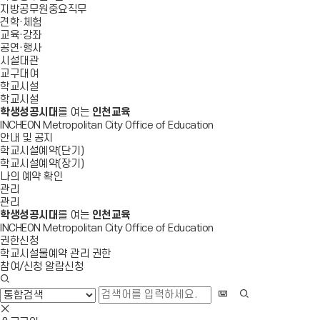
지방공무원중요직무
견학·체험
교육·강좌
공연·행사
시설대관
교구대여
학교시설
학교시설
학생성공시대
를 여는
인천교육
INCHEON Metropolitan City Office of Education
안내 및 공지
학교시설예약(단기)
학교시설예약(장기)
나의 예약 확인
관리
관리
학생성공시대
를 여는
인천교육
INCHEON Metropolitan City Office of Education
권한신청
학교시설물예약 관리 권한
참여/신청 알람신청
검
색
화
검
창
상
색
검
열
키