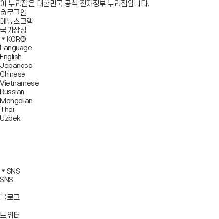
이 누리집은 대한민국 공식 전자정부 누리집입니다.
로그인
메뉴스크랩
국가상징
KOR
Language
English
Japanese
Chinese
Vietnamese
Russian
Mongolian
Thai
Uzbek
블
로
유
그
튜
페
바
브
이
인
로
바
스
스
카
가
로
북
타
카
SNS
기
가
바
그
오
SNS
기
로
램
톡
가
바
바
바
블로그
기
로
로
로
가
가
가
바
트위터