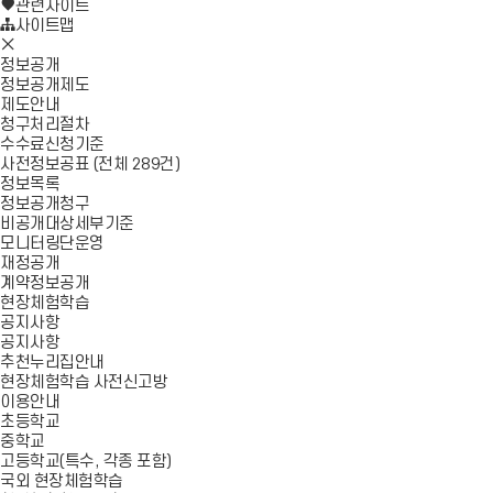
로
기
관련사이트
가
사이트맵
모
기
바
정보공개
일
정보공개제도
메
제도안내
뉴
청구처리절차
닫
수수료신청기준
기
사전정보공표 (전체 289건)
정보목록
정보공개청구
비공개대상세부기준
모니터링단운영
재정공개
계약정보공개
현장체험학습
공지사항
공지사항
추천누리집안내
현장체험학습 사전신고방
이용안내
초등학교
중학교
고등학교(특수, 각종 포함)
국외 현장체험학습