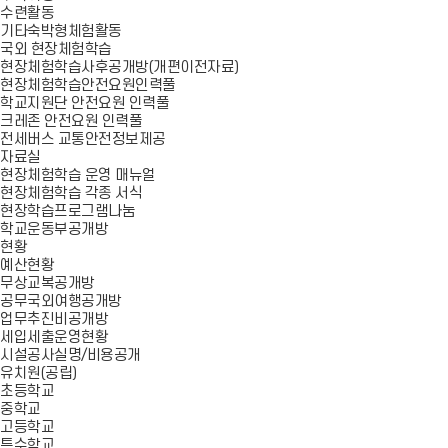
수련활동
기타숙박형체험활동
국외 현장체험학습
현장체험학습사후공개방(개편이전자료)
현장체험학습안전요원인력풀
학교지원단 안전요원 인력풀
크레존 안전요원 인력풀
전세버스 교통안전정보제공
자료실
현장체험학습 운영 매뉴얼
현장체험학습 각종 서식
현장학습프로그램나눔
학교운동부공개방
현황
예산현황
무상교복공개방
공무국외여행공개방
업무추진비공개방
세입세출운영현황
시설공사실명/비용공개
유치원(공립)
초등학교
중학교
고등학교
특수학교