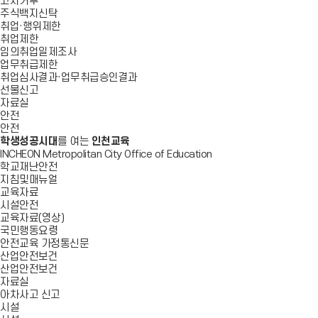
고지거부
주식백지신탁
취업·행위제한
취업제한
임의취업일제조사
업무취급제한
취업심사결과·업무취급승인결과
선물신고
자료실
안전
안전
학생성공시대
를 여는
인천교육
INCHEON Metropolitan City Office of Education
학교재난안전
지침및매뉴얼
교육자료
시설안전
교육자료(영상)
국민행동요령
안전교육 가정통신문
산업안전보건
산업안전보건
자료실
아차사고 신고
시설