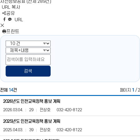
사전정보공표 (전체 289건)
URL 복사
S
공유
N
네
엑
페
카
복
URL
S
이
스
이
카
사
S
영
버
공
스
오
N
프린트
역
밴
유
북
톡
S
펼
드
공
공
영
치
공
유
유
역
기
유
닫
기
검색
전체
14
건
페이지
1
/ 2
교
2026년도 인천교육정책 홍보 계획
육
홍
2026.03.04.
29
전상호
032-420-8122
보
(사
2025년도 인천교육정책 홍보 계획
전
2025.04.03.
39
전상호
032-420-8122
정
보