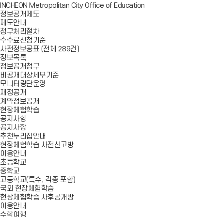
INCHEON Metropolitan City Office of Education
정보공개제도
제도안내
청구처리절차
수수료신청기준
사전정보공표 (전체 289건)
정보목록
정보공개청구
비공개대상세부기준
모니터링단운영
재정공개
계약정보공개
현장체험학습
공지사항
공지사항
추천누리집안내
현장체험학습 사전신고방
이용안내
초등학교
중학교
고등학교(특수, 각종 포함)
국외 현장체험학습
현장체험학습 사후공개방
이용안내
수학여행