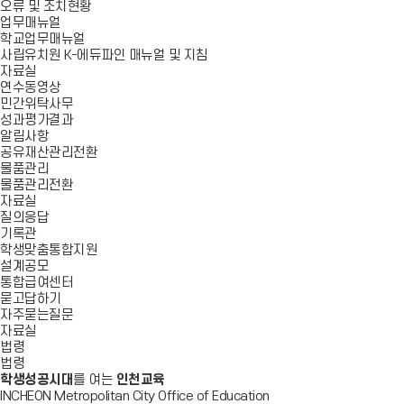
오류 및 조치현황
업무매뉴얼
학교업무매뉴얼
사립유치원 K-에듀파인 매뉴얼 및 지침
자료실
연수동영상
민간위탁사무
성과평가결과
알림사항
공유재산관리전환
물품관리
물품관리전환
자료실
질의응답
기록관
학생맞춤통합지원
설계공모
통합급여센터
묻고답하기
자주묻는질문
자료실
법령
법령
학생성공시대
를 여는
인천교육
INCHEON Metropolitan City Office of Education