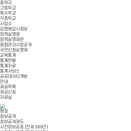
중학교
고등학교
특수학교
각종학교
사업소
감염병감시정보
정책실명제
정책실명제란
중점관리사업공개
국민신청실명제
교육통계
통계현황
통계자료
통계서비스
공공데이터개방
안내
제공목록
제공신청
자료실
행정
정보공개
정보공개제도
사전정보공표 (전체 289건)