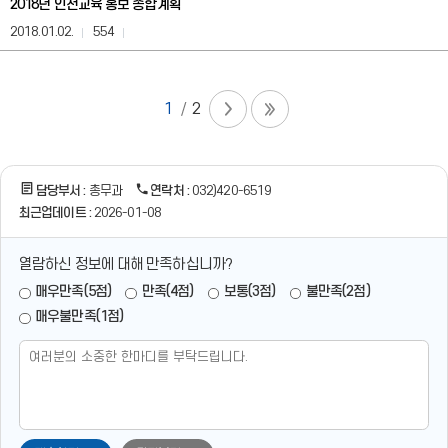
2018년 인천교육 홍보 종합계획
보
를
2018.01.02.
554
제
공
합
니
1
2
다.
담당부서 :
총무과
연락처 :
032)420-6519
최근업데이트 :
2026-01-08
열람하신 정보에 대해 만족하십니까?
매우만족(5점)
만족(4점)
보통(3점)
불만족(2점)
매우불만족(1점)