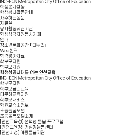
INCHEON Metropolitan City Office of Education
학생봉사활동
학생봉사활동안내
자주하는질문
자료실
봉사활동유관기관
학생상담자원봉사자회
안내
청소년문화공간 「다누리」
Wee센터
학력평가자료
학부모지원
학부모지원
학생성공시대
를 여는
인천교육
INCHEON Metropolitan City Office of Education
학부모지원
학부모꿈디교육
다문화교육지원
학부모서비스
학원교습소정보
초등돌봄포털
초등돌봄포털소개
[인천교육청] 선택형 돌봄 프로그램
[인천교육청] 거점형늘봄센터
[인천시청] 아동돌봄기관