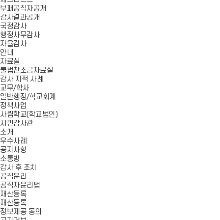
부패공직자공개
감사결과공개
국정감사
행정사무감사
자율감사
안내
자료실
불법찬조금자료실
감사 지적 사례
교무/학사
일반행정/학교회계
정책사업
사립학교(학교법인)
시민감사관
소개
우수사례
공지사항
소통방
감사 후 조치
공직윤리
공직자윤리법
재산등록
재산등록
정보제공 동의