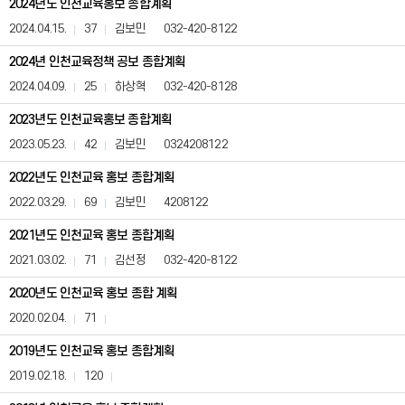
2024년도 인천교육홍보 종합계획
공
표)
2024.04.15.
37
김보민
032-420-8122
게
시
2024년 인천교육정책 공보 종합계획
판
2024.04.09.
25
하상혁
032-420-8128
은
번
2023년도 인천교육홍보 종합계획
호,
제
2023.05.23.
42
김보민
0324208122
목,
등
2022년도 인천교육 홍보 종합계획
록
2022.03.29.
69
김보민
4208122
일,
조
2021년도 인천교육 홍보 종합계획
회
수,
2021.03.02.
71
김선정
032-420-8122
첨
부,
2020년도 인천교육 홍보 종합 계획
담
당
2020.02.04.
71
자,
연
2019년도 인천교육 홍보 종합계획
락
2019.02.18.
120
처
정