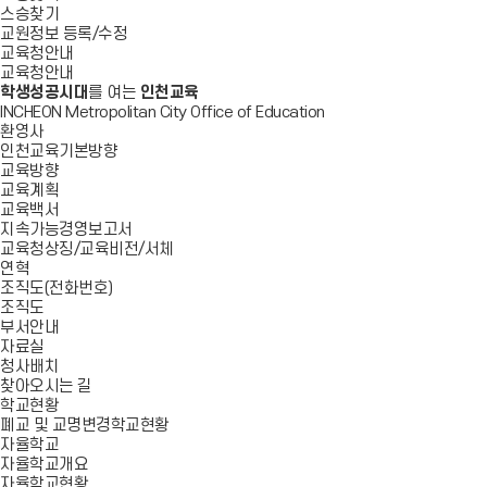
스승찾기
교원정보 등록/수정
교육청안내
교육청안내
학생성공시대
를 여는
인천교육
INCHEON Metropolitan City Office of Education
환영사
인천교육기본방향
교육방향
교육계획
교육백서
지속가능경영보고서
교육청상징/교육비전/서체
연혁
조직도(전화번호)
조직도
부서안내
자료실
청사배치
찾아오시는 길
학교현황
폐교 및 교명변경학교현황
자율학교
자율학교개요
자율학교현황