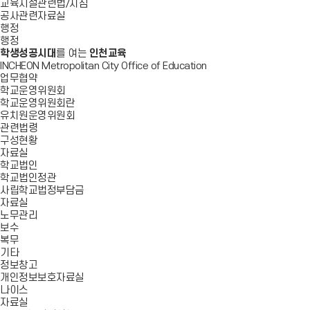
교육시설관련법/지침
공사관련자료실
행정
행정
학생성공시대
를 여는
인천교육
INCHEON Metropolitan City Office of Education
업무협약
학교운영위원회
학교운영위원회란
유치원운영위원회
관련법령
구성현황
자료실
학교법인
학교법인정관
사립학교법정부담금
자료실
노무관리
보수
복무
기타
정보창고
개인정보보호자료실
나이스
자료실