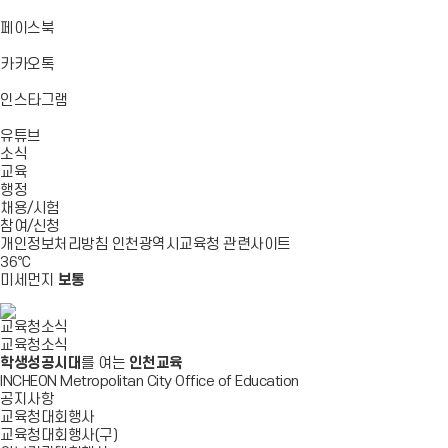
기
기
기
로
가
바
페이스북
기
로
가
바
카카오톡
기
로
가
바
인스타그램
기
로
바
가
유튜브
로
기
소식
가
교육
기
행정
채용/시험
참여/신청
개인정보처리방침
인천광역시교육청
관련사이트
36
℃
미세먼지
보통
교육청소식
교육청소식
학생성공시대
를 여는
인천교육
INCHEON Metropolitan City Office of Education
공지사항
교육청대회행사
교육청대회행사(구)