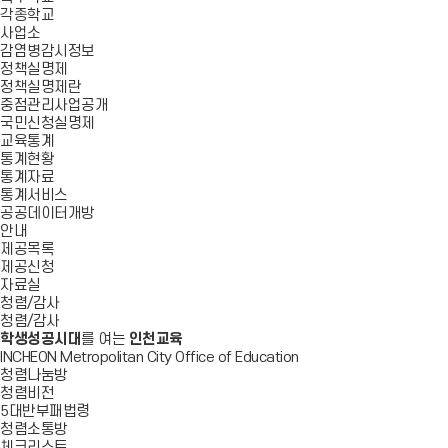
각종학교
사업소
감염병감시정보
정책실명제
정책실명제란
중점관리사업공개
국민신청실명제
교육통계
통계현황
통계자료
통계서비스
공공데이터개방
안내
제공목록
제공신청
자료실
청렴/감사
청렴/감사
학생성공시대
를 여는
인천교육
INCHEON Metropolitan City Office of Education
청렴나눔방
청렴비전
5대반부패법령
청렴소통방
체크리스트