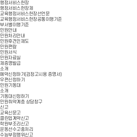
행정서비스헌장
행정서비스헌장제
교육행정서비스헌장선언문
교육행정서비스헌장공통이행기준
부서별이행기준
민원안내
민원처리안내
민원후견인제도
민원편람
민원서식
민원자료실
제증명발급
소개
예약신청하기(검정고시용 증명서)
우편신청하기
민원기동대
소개
기동대신청하기
민원취약계층 상담창구
신고
교육신문고
클린업계약신고
학원부조리신고
운동선수고충처리
수능부정행위신고