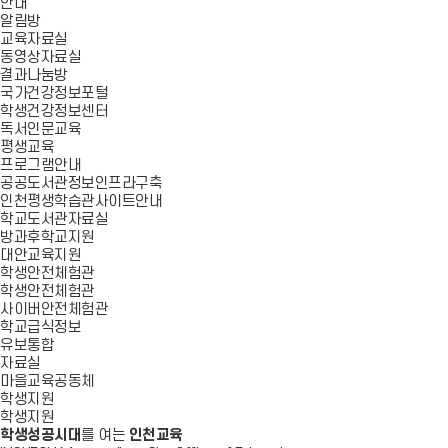
안내
알림방
교육자료실
동영상자료실
결과나눔방
국가건강정보포털
학생건강정보센터
독서인문교육
평생교육
프로그램안내
공공도서관정보인프라구축
인천평생학습관사이트안내
학교도서관자료실
방과후학교지원
대안교육지원
학생안전체험관
학생안전체험관
사이버안전체험관
학교급식정보
유보통합
자료실
마을교육공동체
학생지원
학생지원
학생성공시대
를 여는
인천교육