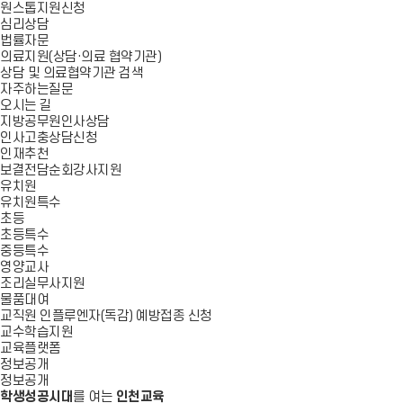
원스톱지원신청
심리상담
법률자문
의료지원(상담·의료 협약기관)
상담 및 의료협약기관 검색
자주하는질문
오시는 길
지방공무원인사상담
인사고충상담신청
인재추천
보결전담순회강사지원
유치원
유치원특수
초등
초등특수
중등특수
영양교사
조리실무사지원
물품대여
교직원 인플루엔자(독감) 예방접종 신청
교수학습지원
교육플랫폼
정보공개
정보공개
학생성공시대
를 여는
인천교육