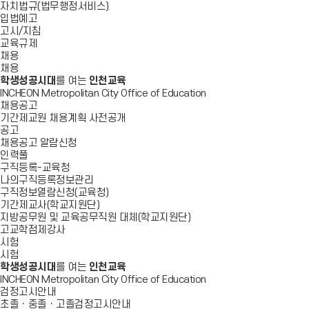
자치법규(법무행정서비스)
입법예고
고시/지침
교육규제
채용
채용
학생성공시대
를 여는
인천교육
INCHEON Metropolitan City Office of Education
채용공고
기간제교원 채용계획 사전공개
공고
채용공고 알람신청
인력풀
구직등록-교육청
나의구직등록정보관리
구직정보열람신청(교육청)
기간제교사(학교지원단)
지방공무원 및 교육공무직원 대체(학교지원단)
고교학점제강사
시험
시험
학생성공시대
를 여는
인천교육
INCHEON Metropolitan City Office of Education
검정고시안내
초졸ㆍ중졸ㆍ고졸검정고시안내