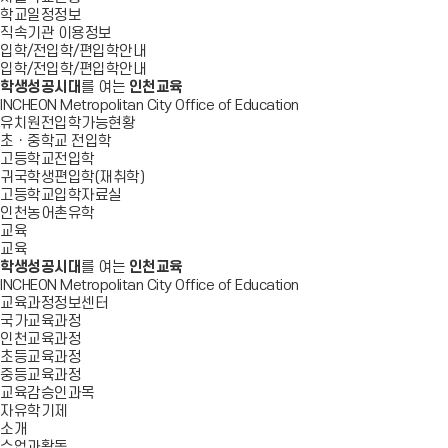
학교일정정보
직속기관 이용정보
입학/전입학/편입학안내
입학/전입학/편입학안내
학생성공시대
를 여는
인천교육
INCHEON Metropolitan City Office of Education
유치원전입학가능현황
초ㆍ중학교 전입학
고등학교전입학
귀국학생편입학(재취학)
고등학교입학자료실
인천농어촌유학
교육
교육
학생성공시대
를 여는
인천교육
INCHEON Metropolitan City Office of Education
교육과정정보센터
국가교육과정
인천교육과정
초등교육과정
중등교육과정
교육감승인과목
자유학기제
소개
수업과활동