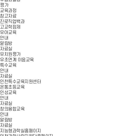
평가
교육과정
참고자료
진로직업백과
고교학점제
유아교육
안내
알림방
자료실
유치원평가
유초연계 이음교육
특수교육
안내
자료실
인천특수교육지원센터
온통초등교육
인성교육
안내
자료실
창의융합교육
안내
알림방
자료실
지능형과학실홈페이지