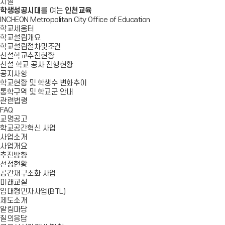
시설
학생성공시대
를 여는
인천교육
INCHEON Metropolitan City Office of Education
학교세움터
학교설립개요
학교설립절차및조건
신설학교추진현황
신설 학교 공사 진행현황
공지사항
학교현황 및 학생수 변화추이
통학구역 및 학교군 안내
관련법령
FAQ
교명공고
학교공간혁신 사업
사업소개
사업개요
추진방향
선정현황
공간재구조화 사업
미래교실
임대형민자사업(BTL)
제도소개
알림마당
질의응답