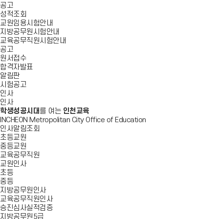
공고
성적조회
교원임용시험안내
지방공무원시험안내
교육공무직원시험안내
공고
원서접수
합격자발표
알림판
시험공고
인사
인사
학생성공시대
를 여는
인천교육
INCHEON Metropolitan City Office of Education
인사알림조회
초등교원
중등교원
교육공무직원
교원인사
초등
중등
지방공무원인사
교육공무직원인사
승진심사실적검증
지방공무원5급