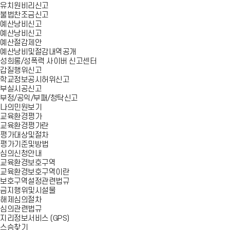
유치원비리신고
불법찬조금신고
예산낭비신고
예산낭비신고
예산절감제안
예산낭비및절감내역공개
성희롱/성폭력 사이버 신고센터
갑질행위신고
학교정보공시허위신고
부실시공신고
부정/공익/부패/청탁신고
나의민원보기
교육환경평가
교육환경평가란
평가대상및절차
평가기준및방법
심의신청안내
교육환경보호구역
교육환경보호구역이란
보호구역설정관련법규
금지행위및시설물
해제심의절차
심의관련법규
지리정보서비스 (GPS)
스승찾기