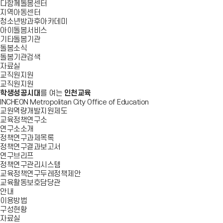
다함께돌봄센터
지역아동센터
청소년방과후아카데미
아이돌봄서비스
기타돌봄기관
돌봄소식
돌봄기관검색
자료실
교직원지원
교직원지원
학생성공시대
를 여는
인천교육
INCHEON Metropolitan City Office of Education
교원역량개발지원제도
교육정책연구소
연구소소개
정책연구과제목록
정책연구결과보고서
연구브리프
정책연구관리시스템
교육정책연구두레정책제안
교육활동보호담당관
안내
이용방법
구성현황
자료실