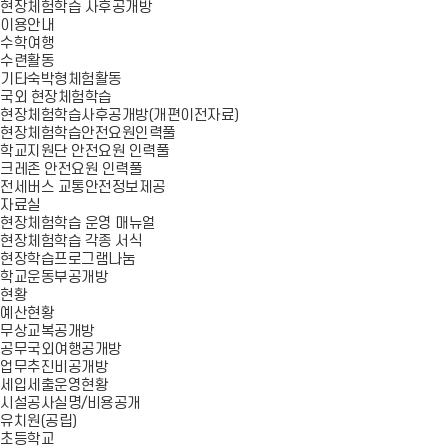
현장체험학습 사후공개방
이용안내
수학여행
수련활동
기타숙박형체험활동
국외 현장체험학습
현장체험학습사후공개방(개편이전자료)
현장체험학습안전요원인력풀
학교지원단 안전요원 인력풀
크레존 안전요원 인력풀
전세버스 교통안전정보제공
자료실
현장체험학습 운영 매뉴얼
현장체험학습 각종 서식
현장학습프로그램나눔
학교운동부공개방
현황
예산현황
무상교복공개방
공무국외여행공개방
업무추진비공개방
세입세출운영현황
시설공사실명/비용공개
유치원(공립)
초등학교