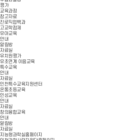
평가
교육과정
참고자료
진로직업백과
고교학점제
유아교육
안내
알림방
자료실
유치원평가
유초연계 이음교육
특수교육
안내
자료실
인천특수교육지원센터
온통초등교육
인성교육
안내
자료실
창의융합교육
안내
알림방
자료실
지능형과학실홈페이지