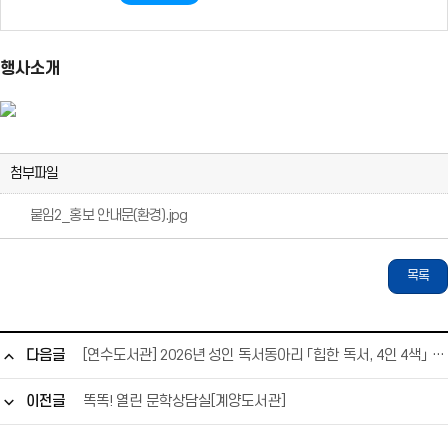
행사소개
첨부파일
붙임2_홍보 안내문(환경).jpg
목록
다음글
[연수도서관] 2026년 성인 독서동아리 「힙한 독서, 4인 4색」 운영 안내
이전글
똑똑! 열린 문학상담실[계양도서관]