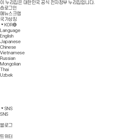
이 누리집은 대한민국 공식 전자정부 누리집입니다.
로그인
메뉴스크랩
국가상징
KOR
Language
English
Japanese
Chinese
Vietnamese
Russian
Mongolian
Thai
Uzbek
블
로
유
그
튜
페
바
브
이
인
로
바
스
스
카
가
로
북
타
카
SNS
기
가
바
그
오
SNS
기
로
램
톡
가
바
바
바
블로그
기
로
로
로
가
가
가
바
트위터