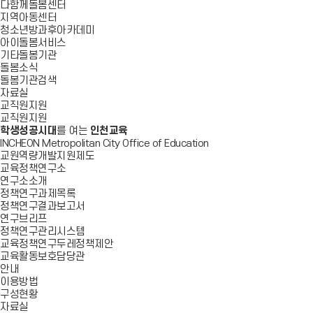
다함께돌봄센터
지역아동센터
청소년방과후아카데미
아이돌봄서비스
기타돌봄기관
돌봄소식
돌봄기관검색
자료실
교직원지원
교직원지원
학생성공시대
를 여는
인천교육
INCHEON Metropolitan City Office of Education
교원역량개발지원제도
교육정책연구소
연구소소개
정책연구과제목록
정책연구결과보고서
연구브리프
정책연구관리시스템
교육정책연구두레정책제안
교육활동보호담당관
안내
이용방법
구성현황
자료실