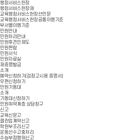
행정서비스헌장
행정서비스헌장제
교육행정서비스헌장선언문
교육행정서비스헌장공통이행기준
부서별이행기준
민원안내
민원처리안내
민원후견인제도
민원편람
민원서식
민원자료실
제증명발급
소개
예약신청하기(검정고시용 증명서)
우편신청하기
민원기동대
소개
기동대신청하기
민원취약계층 상담창구
신고
교육신문고
클린업계약신고
학원부조리신고
운동선수고충처리
수능부정행위신고