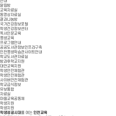
안내
알림방
교육자료실
동영상자료실
결과나눔방
국가건강정보포털
학생건강정보센터
독서인문교육
평생교육
프로그램안내
공공도서관정보인프라구축
인천평생학습관사이트안내
학교도서관자료실
방과후학교지원
대안교육지원
학생안전체험관
학생안전체험관
사이버안전체험관
학교급식정보
유보통합
자료실
마을교육공동체
학생지원
학생지원
학생성공시대
를 여는
인천교육