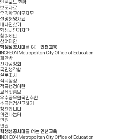
언론보도 현황
보도자료
우리학교이모저모
설명해명자료
내사진찾기
학생시민기자단
참여제안
참여제안
학생성공시대
를 여는
인천교육
INCHEON Metropolitan City Office of Education
제안방
전자공청회
국민생각함
설문조사
적극행정
적극행정이란
교육및홍보
우수공무원국민추천
소극행정신고하기
칭찬합니다
의견나눔터
민원
민원
학생성공시대
를 여는
인천교육
INCHEON Metropolitan City Office of Education