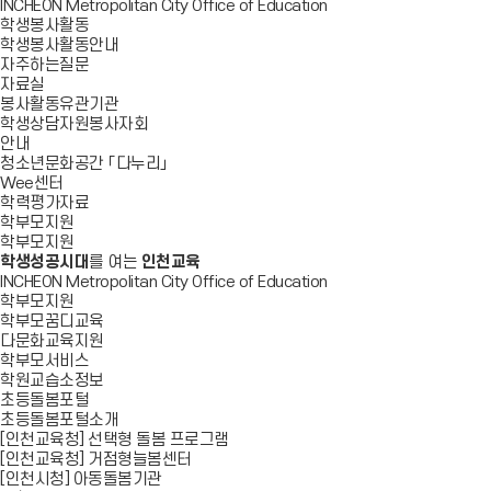
INCHEON Metropolitan City Office of Education
학생봉사활동
학생봉사활동안내
자주하는질문
자료실
봉사활동유관기관
학생상담자원봉사자회
안내
청소년문화공간 「다누리」
Wee센터
학력평가자료
학부모지원
학부모지원
학생성공시대
를 여는
인천교육
INCHEON Metropolitan City Office of Education
학부모지원
학부모꿈디교육
다문화교육지원
학부모서비스
학원교습소정보
초등돌봄포털
초등돌봄포털소개
[인천교육청] 선택형 돌봄 프로그램
[인천교육청] 거점형늘봄센터
[인천시청] 아동돌봄기관