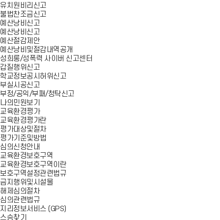
유치원비리신고
불법찬조금신고
예산낭비신고
예산낭비신고
예산절감제안
예산낭비및절감내역공개
성희롱/성폭력 사이버 신고센터
갑질행위신고
학교정보공시허위신고
부실시공신고
부정/공익/부패/청탁신고
나의민원보기
교육환경평가
교육환경평가란
평가대상및절차
평가기준및방법
심의신청안내
교육환경보호구역
교육환경보호구역이란
보호구역설정관련법규
금지행위및시설물
해제심의절차
심의관련법규
지리정보서비스 (GPS)
스승찾기