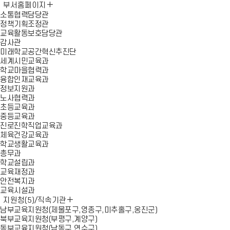
부서홈페이지
소통협력담당관
정책기획조정관
교육활동보호담당관
감사관
미래학교공간혁신추진단
세계시민교육과
학교마을협력과
융합인재교육과
정보지원과
노사협력과
초등교육과
중등교육과
진로진학직업교육과
체육건강교육과
학교생활교육과
총무과
학교설립과
교육재정과
안전복지과
교육시설과
지원청(5)/직속기관
남부교육지원청(제물포구,영종구,미추홀구,옹진군)
북부교육지원청(부평구,계양구)
동부교육지원청(남동구,연수구)