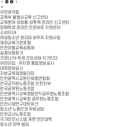
배
배
배
배
너
배
너
너
너
모
너
모
모
모
국민생각함
음
모
음
음
음
교육부 불법사교육 신고센터
이
음
정
재
다
교육분야 성희롱·성폭력 온라인 신고센터
전
더
지
생
음
장애학생 온라인 인권보호 지원센터
슬
보
슬
소비자24
라
기
라
여성청소년 생리대 바우처 지원사업
이
이
재외교육기관포털
드
드
인천마을교육공동체
실종아동찾기
코로나19 학생 건강상태 자가진단
어린이집 · 유치원 통합정보공시
대학정보공시
지방교육재정알리미
인천광역시교원단체총연합회
전국교직원노동조합 인천지부
한국공무원노동조합
인천광역시교육청일반직공무원노동조합
인천광역시교육청 공무원노동조합
인천시정연구네트워크
청소년 노동인권 무료상담
인천교사노동조합
국가안전시스템 개편 안전대책
청소년 마약 범죄