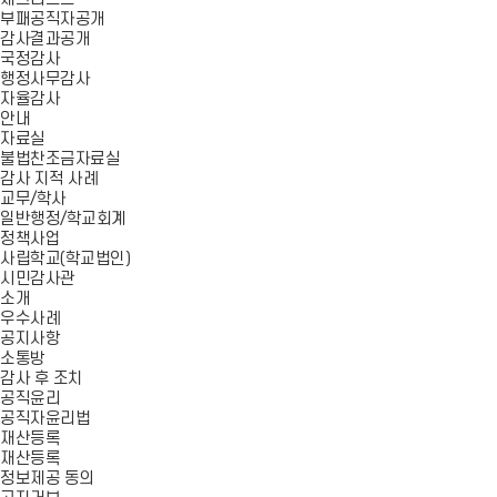
부패공직자공개
감사결과공개
국정감사
행정사무감사
자율감사
안내
자료실
불법찬조금자료실
감사 지적 사례
교무/학사
일반행정/학교회계
정책사업
사립학교(학교법인)
시민감사관
소개
우수사례
공지사항
소통방
감사 후 조치
공직윤리
공직자윤리법
재산등록
재산등록
정보제공 동의