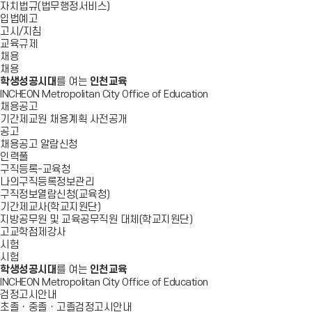
자치법규(법무행정서비스)
입법예고
고시/지침
교육규제
채용
채용
학생성공시대
를 여는
인천교육
INCHEON Metropolitan City Office of Education
채용공고
기간제교원 채용계획 사전공개
공고
채용공고 알람신청
인력풀
구직등록-교육청
나의구직등록정보관리
구직정보열람신청(교육청)
기간제교사(학교지원단)
지방공무원 및 교육공무직원 대체(학교지원단)
고교학점제강사
시험
시험
학생성공시대
를 여는
인천교육
INCHEON Metropolitan City Office of Education
검정고시안내
초졸ㆍ중졸ㆍ고졸검정고시안내