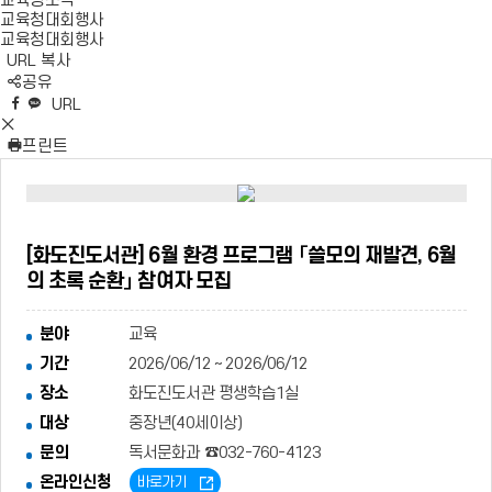
교육청소식
교육청대회행사
교육청대회행사
URL 복사
S
공유
N
네
엑
페
카
복
URL
S
이
스
이
카
사
S
영
버
공
스
오
N
프린트
역
밴
유
북
톡
S
펼
드
공
공
영
치
공
유
유
역
기
유
닫
기
[화도진도서관] 6월 환경 프로그램 「쓸모의 재발견, 6월
의 초록 순환」 참여자 모집
분야
교육
기간
2026/06/12 ~ 2026/06/12
장소
화도진도서관 평생학습1실
대상
중장년(40세이상)
문의
독서문화과 ☎032-760-4123
온라인신청
바로가기