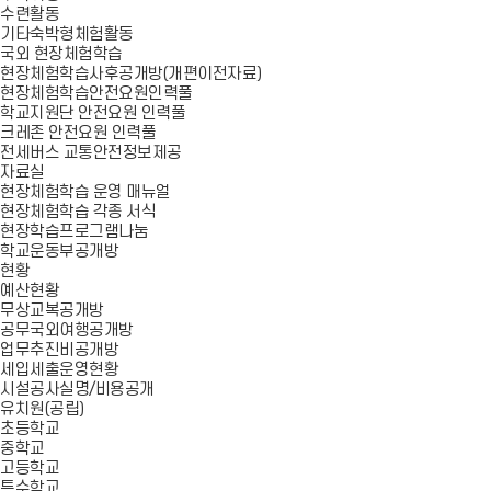
수련활동
기타숙박형체험활동
국외 현장체험학습
현장체험학습사후공개방(개편이전자료)
현장체험학습안전요원인력풀
학교지원단 안전요원 인력풀
크레존 안전요원 인력풀
전세버스 교통안전정보제공
자료실
현장체험학습 운영 매뉴얼
현장체험학습 각종 서식
현장학습프로그램나눔
학교운동부공개방
현황
예산현황
무상교복공개방
공무국외여행공개방
업무추진비공개방
세입세출운영현황
시설공사실명/비용공개
유치원(공립)
초등학교
중학교
고등학교
특수학교