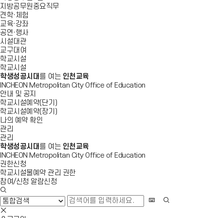
지방공무원중요직무
견학·체험
교육·강좌
공연·행사
시설대관
교구대여
학교시설
학교시설
학생성공시대
를 여는
인천교육
INCHEON Metropolitan City Office of Education
안내 및 공지
학교시설예약(단기)
학교시설예약(장기)
나의 예약 확인
관리
관리
학생성공시대
를 여는
인천교육
INCHEON Metropolitan City Office of Education
권한신청
학교시설물예약 관리 권한
참여/신청 알람신청
검
색
화
검
창
상
색
검
열
키