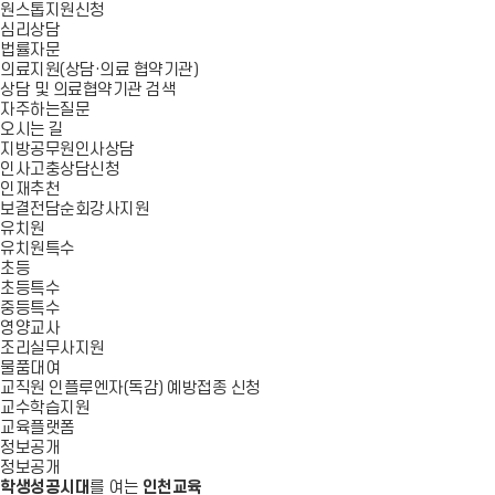
원스톱지원신청
심리상담
법률자문
의료지원(상담·의료 협약기관)
상담 및 의료협약기관 검색
자주하는질문
오시는 길
지방공무원인사상담
인사고충상담신청
인재추천
보결전담순회강사지원
유치원
유치원특수
초등
초등특수
중등특수
영양교사
조리실무사지원
물품대여
교직원 인플루엔자(독감) 예방접종 신청
교수학습지원
교육플랫폼
정보공개
정보공개
학생성공시대
를 여는
인천교육