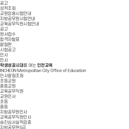
공고
성적조회
교원임용시험안내
지방공무원시험안내
교육공무직원시험안내
공고
원서접수
합격자발표
알림판
시험공고
인사
인사
학생성공시대
를 여는
인천교육
INCHEON Metropolitan City Office of Education
인사알림조회
초등교원
중등교원
교육공무직원
교원인사
초등
중등
지방공무원인사
교육공무직원인사
승진심사실적검증
지방공무원5급