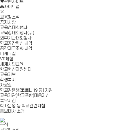
로
기
관련사이트
가
사이트맵
모
기
바
교육청소식
일
공지사항
메
교육청대회행사
뉴
교육청대회행사(구)
닫
외부기관대회행사
기
학교공간혁신 사업
공간재구조화 사업
미래교실
VR체험
세계시민교육
학교혁신지원센터
교육기부
학생복지
자료실
학교감염병(코로나19 등) 지침
교육기관(학교포함)대응지침
복무지침
학사운영 등 학교관련지침
홍보대사 소개
소식