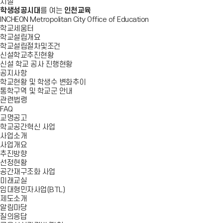
시설
학생성공시대
를 여는
인천교육
INCHEON Metropolitan City Office of Education
학교세움터
학교설립개요
학교설립절차및조건
신설학교추진현황
신설 학교 공사 진행현황
공지사항
학교현황 및 학생수 변화추이
통학구역 및 학교군 안내
관련법령
FAQ
교명공고
학교공간혁신 사업
사업소개
사업개요
추진방향
선정현황
공간재구조화 사업
미래교실
임대형민자사업(BTL)
제도소개
알림마당
질의응답