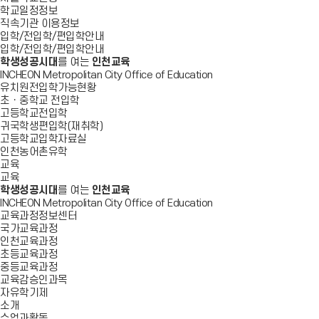
학교일정정보
직속기관 이용정보
입학/전입학/편입학안내
입학/전입학/편입학안내
학생성공시대
를 여는
인천교육
INCHEON Metropolitan City Office of Education
유치원전입학가능현황
초ㆍ중학교 전입학
고등학교전입학
귀국학생편입학(재취학)
고등학교입학자료실
인천농어촌유학
교육
교육
학생성공시대
를 여는
인천교육
INCHEON Metropolitan City Office of Education
교육과정정보센터
국가교육과정
인천교육과정
초등교육과정
중등교육과정
교육감승인과목
자유학기제
소개
수업과활동