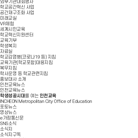
외부기관대회행사
학교공간혁신 사업
공간재구조화 사업
미래교실
VR체험
세계시민교육
학교혁신지원센터
교육기부
학생복지
자료실
학교감염병(코로나19 등) 지침
교육기관(학교포함)대응지침
복무지침
학사운영 등 학교관련지침
홍보대사 소개
인천교육뉴스
인천교육뉴스
학생성공시대
를 여는
인천교육
INCHEON Metropolitan City Office of Education
포토뉴스
영상뉴스
e가정통신문
SNS소식
소식지
소식지구독