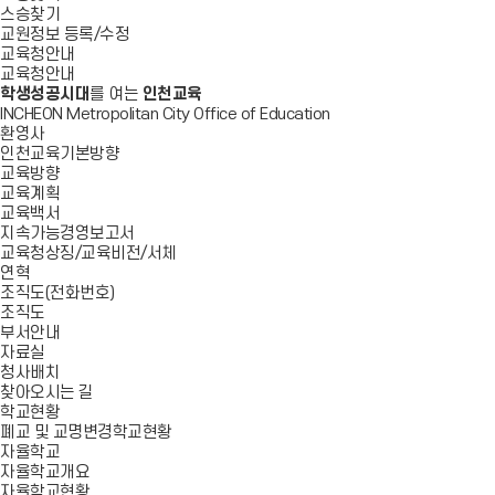
스승찾기
교원정보 등록/수정
교육청안내
교육청안내
학생성공시대
를 여는
인천교육
INCHEON Metropolitan City Office of Education
환영사
인천교육기본방향
교육방향
교육계획
교육백서
지속가능경영보고서
교육청상징/교육비전/서체
연혁
조직도(전화번호)
조직도
부서안내
자료실
청사배치
찾아오시는 길
학교현황
폐교 및 교명변경학교현황
자율학교
자율학교개요
자율학교현황