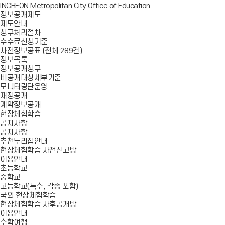
INCHEON Metropolitan City Office of Education
정보공개제도
제도안내
청구처리절차
수수료신청기준
사전정보공표 (전체 289건)
정보목록
정보공개청구
비공개대상세부기준
모니터링단운영
재정공개
계약정보공개
현장체험학습
공지사항
공지사항
추천누리집안내
현장체험학습 사전신고방
이용안내
초등학교
중학교
고등학교(특수, 각종 포함)
국외 현장체험학습
현장체험학습 사후공개방
이용안내
수학여행