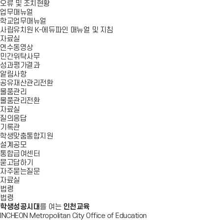
오류 및 조치현황
업무매뉴얼
학교업무매뉴얼
사립유치원 K-에듀파인 매뉴얼 및 지침
자료실
연수동영상
민간위탁사무
성과평가결과
알림사항
공유재산관리전환
물품관리
물품관리전환
자료실
질의응답
기록관
학생맞춤통합지원
설계공모
통합급여센터
묻고답하기
자주묻는질문
자료실
법령
법령
학생성공시대
를 여는
인천교육
INCHEON Metropolitan City Office of Education