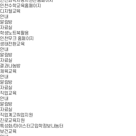
인천과학사랑지원단홈페이지
인천수학교육홈페이지
디지털교육
안내
알림방
자료실
학생노트북활용
인천무크 홈페이지
생태전환교육
안내
알림방
자료실
결과나눔방
체육교육
안내
알림방
자료실
직업교육
안내
알림방
자료실
직업계고취업지원
진로교육지원
특성화/마이스터고입학정보나눔터
보건교육