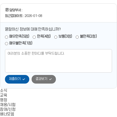
담당부서 :
최근업데이트 :
2026-01-08
열람하신 정보에 대해 만족하십니까?
매우만족(5점)
만족(4점)
보통(3점)
불만족(2점)
매우불만족(1점)
제출하기
결과보기
소식
교육
행정
채용/시험
참여/신청
배너모음