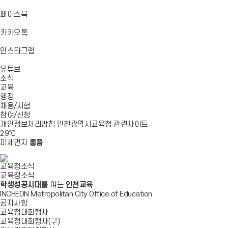
기
기
기
로
가
바
페이스북
기
로
가
바
카카오톡
기
로
가
바
인스타그램
기
로
바
가
유튜브
로
기
소식
가
교육
기
행정
채용/시험
참여/신청
개인정보처리방침
인천광역시교육청
관련사이트
29
℃
미세먼지
좋음
교육청소식
교육청소식
학생성공시대
를 여는
인천교육
INCHEON Metropolitan City Office of Education
공지사항
교육청대회행사
교육청대회행사(구)