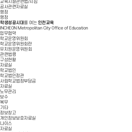
교육시설관련법/지침
공사관련자료실
행정
행정
학생성공시대
를 여는
인천교육
INCHEON Metropolitan City Office of Education
업무협약
학교운영위원회
학교운영위원회란
유치원운영위원회
관련법령
구성현황
자료실
학교법인
학교법인정관
사립학교법정부담금
자료실
노무관리
보수
복무
기타
정보창고
개인정보보호자료실
나이스
자료실