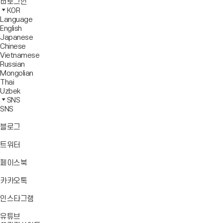
사
모
전
색
로그인
기
보
이
바
체
영
KOR
드
트
일
메
역
Language
창
맵
메
뉴
닫
English
열
이
뉴
기
Japanese
기
동
열
Chinese
기
Vietnamese
Russian
Mongolian
Thai
Uzbek
SNS
SNS
바
블로그
로
가
바
트위터
기
로
가
바
페이스북
기
로
가
바
카카오톡
기
로
가
바
인스타그램
기
로
바
가
유튜브