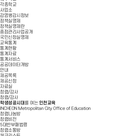
각종학교
사업소
감염병감시정보
정책실명제
정책실명제란
중점관리사업공개
국민신청실명제
교육통계
통계현황
통계자료
통계서비스
공공데이터개방
안내
제공목록
제공신청
자료실
청렴/감사
청렴/감사
학생성공시대
를 여는
인천교육
INCHEON Metropolitan City Office of Education
청렴나눔방
청렴비전
5대반부패법령
청렴소통방
체크리스트