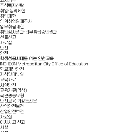
고지거부
주식백지신탁
취업·행위제한
취업제한
임의취업일제조사
업무취급제한
취업심사결과·업무취급승인결과
선물신고
자료실
안전
안전
학생성공시대
를 여는
인천교육
INCHEON Metropolitan City Office of Education
학교재난안전
지침및매뉴얼
교육자료
시설안전
교육자료(영상)
국민행동요령
안전교육 가정통신문
산업안전보건
산업안전보건
자료실
아차사고 신고
시설