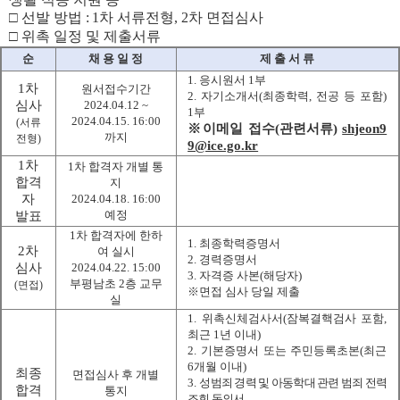
□
선발 방법
:
1
차 서류전형
, 2
차 면접심사
□
위촉 일정 및 제출서류
순
채 용 일 정
제 출 서 류
1.
응시원서
1
부
1
차
원서접수기간
2.
자기소개서
(
최종학력
,
전공 등 포함
)
심사
2024.04.12 ~
1
부
2024.04.15. 16:00
(
서류
※
이메일 접수
(
관련서류
)
shjeon9
까지
전형
)
9@ice.go.kr
1
차
1
차 합격자 개별 통
합격
지
자
2024.04.18. 16:00
예정
발표
1
차 합격자에 한하
1.
최종학력증명서
2
차
여 실시
2.
경력증명서
심사
2024.04.22. 15:00
3.
자격증 사본
(
해당자
)
부평남초
2
층 교무
(
면접
)
※
면접 심사 당일 제출
실
1.
위촉신체검사서
(
잠복결핵검사 포함
,
최근
1
년 이내
)
2.
기본증명서 또는 주민등록초본
(
최근
6
개월 이내
)
최종
면접심사 후 개별
3.
성범죄 경력 및 아동학대 관련 범죄 전력
합격
통지
조회 동의서