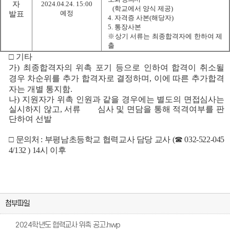
자
2024.04.24. 15:00
(
학교에서 양식 제공
)
예정
발표
4.
자격증 사본
(
해당자
)
5.
통장사본
※
상기 서류는 최종합격자에 한하여 제
출
□
기타
가
)
최종합격자의 위촉 포기 등으로 인하여 합격이 취소될
경우 차순위를 추가 합격자로 결정하며
,
이에 따른 추가합격
자는 개별 통지함
.
나
)
지원자가 위촉 인원과 같을 경우에는 별도의 면접심사는
실시하지 않고
,
서류
심사 및 면담을 통해 적격여부를 판
단하여 선발
□
문의처
:
부평남초등학교 협력교사 담당 교사
(
☎
032-522-045
4/132 ) 14
시 이후
첨부파일
2024학년도 협력교사 위촉 공고.hwp
2
2