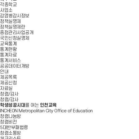
각종학교
사업소
감염병감시정보
정책실명제
정책실명제란
중점관리사업공개
국민신청실명제
교육통계
통계현황
통계자료
통계서비스
공공데이터개방
안내
제공목록
제공신청
자료실
청렴/감사
청렴/감사
학생성공시대
를 여는
인천교육
INCHEON Metropolitan City Office of Education
청렴나눔방
청렴비전
5대반부패법령
청렴소통방
체크리스트