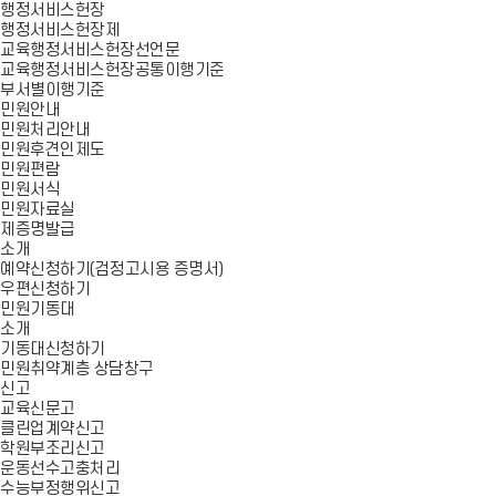
행정서비스헌장
행정서비스헌장제
교육행정서비스헌장선언문
교육행정서비스헌장공통이행기준
부서별이행기준
민원안내
민원처리안내
민원후견인제도
민원편람
민원서식
민원자료실
제증명발급
소개
예약신청하기(검정고시용 증명서)
우편신청하기
민원기동대
소개
기동대신청하기
민원취약계층 상담창구
신고
교육신문고
클린업계약신고
학원부조리신고
운동선수고충처리
수능부정행위신고