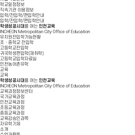
학교일정정보
직속기관 이용정보
입학/전입학/편입학안내
입학/전입학/편입학안내
학생성공시대
를 여는
인천교육
INCHEON Metropolitan City Office of Education
유치원전입학가능현황
초ㆍ중학교 전입학
고등학교전입학
귀국학생편입학(재취학)
고등학교입학자료실
인천농어촌유학
교육
교육
학생성공시대
를 여는
인천교육
INCHEON Metropolitan City Office of Education
교육과정정보센터
국가교육과정
인천교육과정
초등교육과정
중등교육과정
교육감승인과목
자유학기제
소개
수업과활동