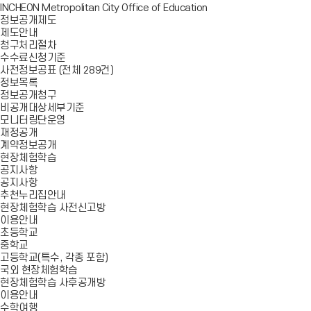
INCHEON Metropolitan City Office of Education
정보공개제도
제도안내
청구처리절차
수수료신청기준
사전정보공표 (전체 289건)
정보목록
정보공개청구
비공개대상세부기준
모니터링단운영
재정공개
계약정보공개
현장체험학습
공지사항
공지사항
추천누리집안내
현장체험학습 사전신고방
이용안내
초등학교
중학교
고등학교(특수, 각종 포함)
국외 현장체험학습
현장체험학습 사후공개방
이용안내
수학여행