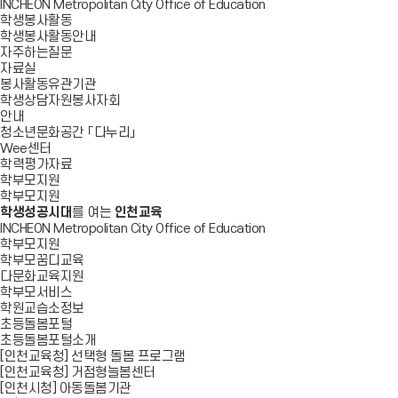
INCHEON Metropolitan City Office of Education
학생봉사활동
학생봉사활동안내
자주하는질문
자료실
봉사활동유관기관
학생상담자원봉사자회
안내
청소년문화공간 「다누리」
Wee센터
학력평가자료
학부모지원
학부모지원
학생성공시대
를 여는
인천교육
INCHEON Metropolitan City Office of Education
학부모지원
학부모꿈디교육
다문화교육지원
학부모서비스
학원교습소정보
초등돌봄포털
초등돌봄포털소개
[인천교육청] 선택형 돌봄 프로그램
[인천교육청] 거점형늘봄센터
[인천시청] 아동돌봄기관