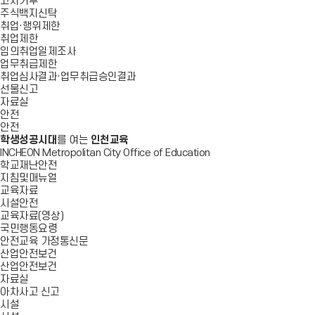
고지거부
주식백지신탁
취업·행위제한
취업제한
임의취업일제조사
업무취급제한
취업심사결과·업무취급승인결과
선물신고
자료실
안전
안전
학생성공시대
를 여는
인천교육
INCHEON Metropolitan City Office of Education
학교재난안전
지침및매뉴얼
교육자료
시설안전
교육자료(영상)
국민행동요령
안전교육 가정통신문
산업안전보건
산업안전보건
자료실
아차사고 신고
시설