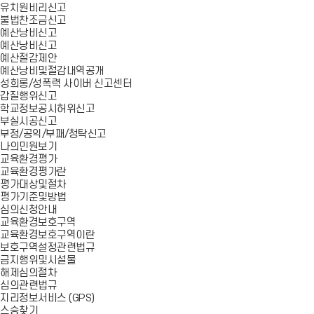
유치원비리신고
불법찬조금신고
예산낭비신고
예산낭비신고
예산절감제안
예산낭비및절감내역공개
성희롱/성폭력 사이버 신고센터
갑질행위신고
학교정보공시허위신고
부실시공신고
부정/공익/부패/청탁신고
나의민원보기
교육환경평가
교육환경평가란
평가대상및절차
평가기준및방법
심의신청안내
교육환경보호구역
교육환경보호구역이란
보호구역설정관련법규
금지행위및시설물
해제심의절차
심의관련법규
지리정보서비스 (GPS)
스승찾기