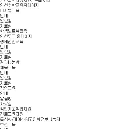
인천과학사랑지원단홈페이지
인천수학교육홈페이지
디지털교육
안내
알림방
자료실
학생노트북활용
인천무크 홈페이지
생태전환교육
안내
알림방
자료실
결과나눔방
체육교육
안내
알림방
자료실
직업교육
안내
알림방
자료실
직업계고취업지원
진로교육지원
특성화/마이스터고입학정보나눔터
보건교육