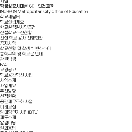
시설
학생성공시대
를 여는
인천교육
INCHEON Metropolitan City Office of Education
학교세움터
학교설립개요
학교설립절차및조건
신설학교추진현황
신설 학교 공사 진행현황
공지사항
학교현황 및 학생수 변화추이
통학구역 및 학교군 안내
관련법령
FAQ
교명공고
학교공간혁신 사업
사업소개
사업개요
추진방향
선정현황
공간재구조화 사업
미래교실
임대형민자사업(BTL)
제도소개
알림마당
질의응답