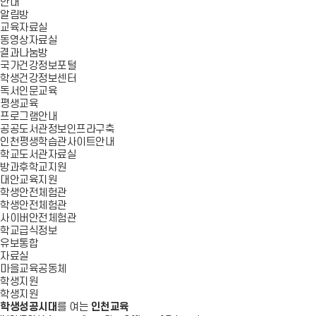
안내
알림방
교육자료실
동영상자료실
결과나눔방
국가건강정보포털
학생건강정보센터
독서인문교육
평생교육
프로그램안내
공공도서관정보인프라구축
인천평생학습관사이트안내
학교도서관자료실
방과후학교지원
대안교육지원
학생안전체험관
학생안전체험관
사이버안전체험관
학교급식정보
유보통합
자료실
마을교육공동체
학생지원
학생지원
학생성공시대
를 여는
인천교육