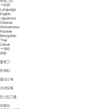
사
모
전
색
로그인
기
보
이
바
체
영
KOR
드
트
일
메
역
Language
창
맵
메
뉴
닫
English
열
이
뉴
기
Japanese
기
동
열
Chinese
기
Vietnamese
Russian
Mongolian
Thai
Uzbek
SNS
SNS
바
블로그
로
가
바
트위터
기
로
가
바
페이스북
기
로
가
바
카카오톡
기
로
가
바
인스타그램
기
로
바
가
유튜브