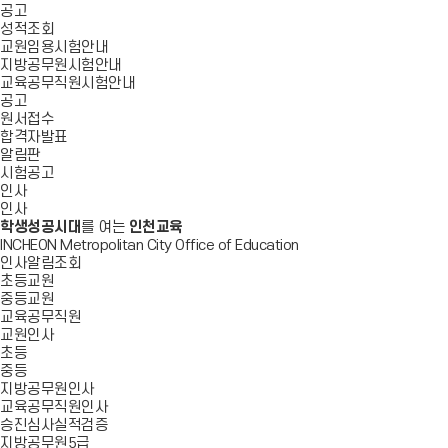
공고
성적조회
교원임용시험안내
지방공무원시험안내
교육공무직원시험안내
공고
원서접수
합격자발표
알림판
시험공고
인사
인사
학생성공시대
를 여는
인천교육
INCHEON Metropolitan City Office of Education
인사알림조회
초등교원
중등교원
교육공무직원
교원인사
초등
중등
지방공무원인사
교육공무직원인사
승진심사실적검증
지방공무원5급