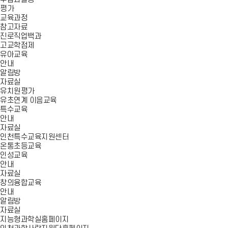
평가
교육과정
참고자료
진로직업백과
고교학점제
유아교육
안내
알림방
자료실
유치원평가
유초연계 이음교육
특수교육
안내
자료실
인천특수교육지원센터
온통초등교육
인성교육
안내
자료실
창의융합교육
안내
알림방
자료실
지능형과학실홈페이지