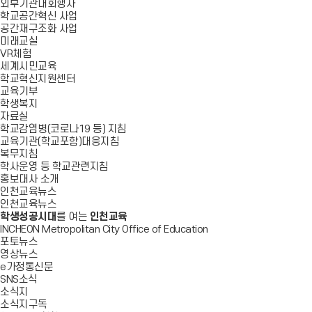
외부기관대회행사
학교공간혁신 사업
공간재구조화 사업
미래교실
VR체험
세계시민교육
학교혁신지원센터
교육기부
학생복지
자료실
학교감염병(코로나19 등) 지침
교육기관(학교포함)대응지침
복무지침
학사운영 등 학교관련지침
홍보대사 소개
인천교육뉴스
인천교육뉴스
학생성공시대
를 여는
인천교육
INCHEON Metropolitan City Office of Education
포토뉴스
영상뉴스
e가정통신문
SNS소식
소식지
소식지구독