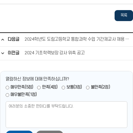
0
0
2
2
목록
4
4
학
학
년
년
다음글
2024학년도 도림고등학교 통합과학 수업 기간제교사 채용 공고
도
도
협
협
이전글
2024 기초학력보장 강사 위촉 공고
력
력
교
교
사
사
위
위
열람하신 정보에 대해 만족하십니까?
촉
촉
매우만족(5점)
만족(4점)
보통(3점)
불만족(2점)
공
공
매우불만족(1점)
고.
고.
h
h
w
w
p
p
새
새
창
창