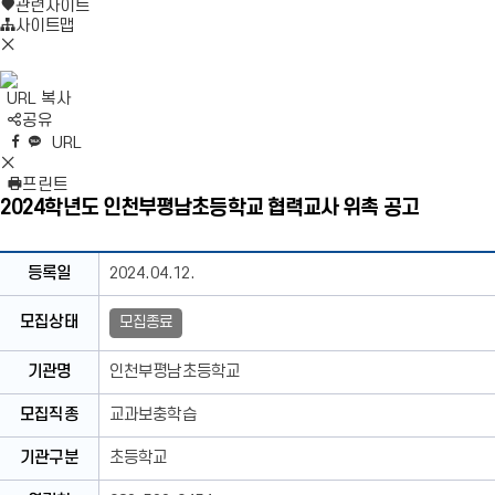
로
기
관련사이트
가
사이트맵
모
기
바
일
URL 복사
메
S
공유
뉴
N
네
엑
페
카
복
URL
닫
S
이
스
이
카
사
S
기
영
버
공
스
오
N
프린트
역
밴
유
북
톡
S
2024학년도 인천부평남초등학교 협력교사 위촉 공고
펼
드
공
공
영
치
공
유
유
역
기
유
닫
채
등록일
2024.04.12.
기
용
공
모집상태
모집종료
고
상
기관명
인천부평남초등학교
세
보
모집직종
교과보충학습
기
테
기관구분
초등학교
이
블