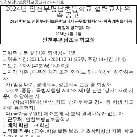
인
천부평남초등학교 공고 제
2024
–
27
호
2024
년 인천부평남초등학교 협력교사 위
촉 공고
2024
학년도
인천부평남초등학교에서 근무할 협력강사 위촉 계획을 다음
과 같이 공고합니다
.
2024
년
4
월
12
일
인천부평남초등학교장
□
위촉 구분 및 인원
:
협력강사
1
명
□
위촉기간
: 2024.5.1.~2024.12.31.(25
주
,
주당
14
시간 이내
)
□
보수
: 1
차시
(40
분
)
당
18,000
원
□
자격 기준
:.
다음의 자격 조건 중 어느 하나 이상에 해당하는
자
가
)
임용 대기
,
명예퇴직
,
정년퇴직 교원 중 희망자
나
)
초
․
중등교육법시행령 제
42
조 제
1
항 관련
‘
강사
’
자격 기
준에 해당하는 자
(
학습지원대상학생 지도
,
방과후학교 강사 등 학생 지도
관련 유경험자
)
다
)
국가공무원법 제
33
조에 각 호의 결격사유가 없는 자
□
근무처
:
인천부평남초등학교
□
배치 학년
:
1~6
학년
□
역할
(
직무
) :
교수
․
학습 활동 보조
,
기초학력향상 지원
,
학교
생활 적응 지원 등