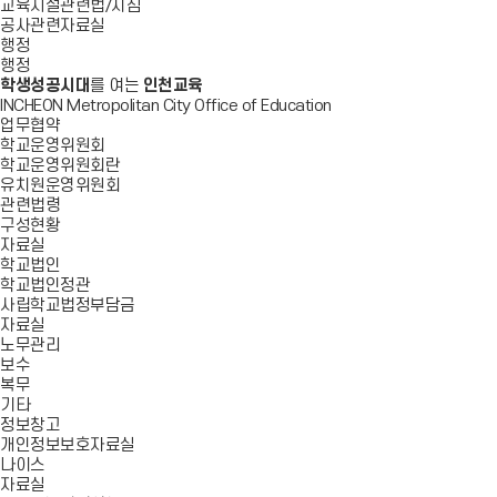
교육시설관련법/지침
공사관련자료실
행정
행정
학생성공시대
를 여는
인천교육
INCHEON Metropolitan City Office of Education
업무협약
학교운영위원회
학교운영위원회란
유치원운영위원회
관련법령
구성현황
자료실
학교법인
학교법인정관
사립학교법정부담금
자료실
노무관리
보수
복무
기타
정보창고
개인정보보호자료실
나이스
자료실