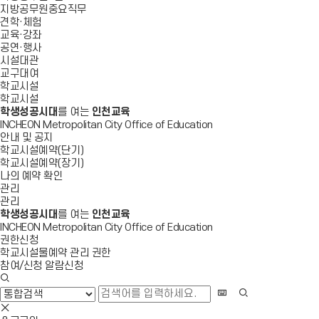
지방공무원중요직무
견학·체험
교육·강좌
공연·행사
시설대관
교구대여
학교시설
학교시설
학생성공시대
를 여는
인천교육
INCHEON Metropolitan City Office of Education
안내 및 공지
학교시설예약(단기)
학교시설예약(장기)
나의 예약 확인
관리
관리
학생성공시대
를 여는
인천교육
INCHEON Metropolitan City Office of Education
권한신청
학교시설물예약 관리 권한
참여/신청 알람신청
검
색
화
검
창
상
색
검
열
키