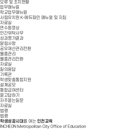
오류 및 조치현황
업무매뉴얼
학교업무매뉴얼
사립유치원 K-에듀파인 매뉴얼 및 지침
자료실
연수동영상
민간위탁사무
성과평가결과
알림사항
공유재산관리전환
물품관리
물품관리전환
자료실
질의응답
기록관
학생맞춤통합지원
설계공모
통합급여센터
묻고답하기
자주묻는질문
자료실
법령
법령
학생성공시대
를 여는
인천교육
INCHEON Metropolitan City Office of Education