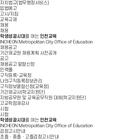
자치법규(법무행정서비스)
입법예고
고시/지침
교육규제
채용
채용
학생성공시대
를 여는
인천교육
INCHEON Metropolitan City Office of Education
채용공고
기간제교원 채용계획 사전공개
공고
채용공고 알람신청
인력풀
구직등록-교육청
나의구직등록정보관리
구직정보열람신청(교육청)
기간제교사(학교지원단)
지방공무원 및 교육공무직원 대체(학교지원단)
고교학점제강사
시험
시험
학생성공시대
를 여는
인천교육
INCHEON Metropolitan City Office of Education
검정고시안내
초졸ㆍ중졸ㆍ고졸검정고시안내