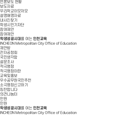
언론보도 현황
보도자료
우리학교이모저모
설명해명자료
내사진찾기
학생시민기자단
참여제안
참여제안
학생성공시대
를 여는
인천교육
INCHEON Metropolitan City Office of Education
제안방
전자공청회
국민생각함
설문조사
적극행정
적극행정이란
교육및홍보
우수공무원국민추천
소극행정신고하기
칭찬합니다
의견나눔터
민원
민원
학생성공시대
를 여는
인천교육
INCHEON Metropolitan City Office of Education