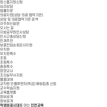
원스톱지원신청
심리상담
법률자문
의료지원(상담·의료 협약기관)
상담 및 의료협약기관 검색
자주하는질문
오시는 길
지방공무원인사상담
인사고충상담신청
인재추천
보결전담순회강사지원
유치원
유치원특수
초등
초등특수
중등특수
영양교사
조리실무사지원
물품대여
교직원 인플루엔자(독감) 예방접종 신청
교수학습지원
교육플랫폼
정보공개
정보공개
학생성공시대
를 여는
인천교육