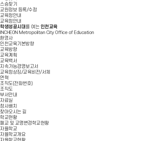
스승찾기
교원정보 등록/수정
교육청안내
교육청안내
학생성공시대
를 여는
인천교육
INCHEON Metropolitan City Office of Education
환영사
인천교육기본방향
교육방향
교육계획
교육백서
지속가능경영보고서
교육청상징/교육비전/서체
연혁
조직도(전화번호)
조직도
부서안내
자료실
청사배치
찾아오시는 길
학교현황
폐교 및 교명변경학교현황
자율학교
자율학교개요
자율학교현황