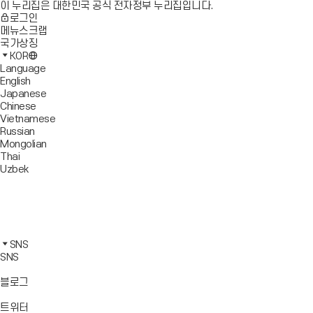
이 누리집은 대한민국 공식 전자정부 누리집입니다.
로그인
메뉴스크랩
국가상징
KOR
Language
English
Japanese
Chinese
Vietnamese
Russian
Mongolian
Thai
Uzbek
블
로
유
그
튜
페
바
브
이
인
로
바
스
스
카
가
로
북
타
카
SNS
기
가
바
그
오
SNS
기
로
램
톡
가
바
바
바
블로그
기
로
로
로
가
가
가
바
트위터