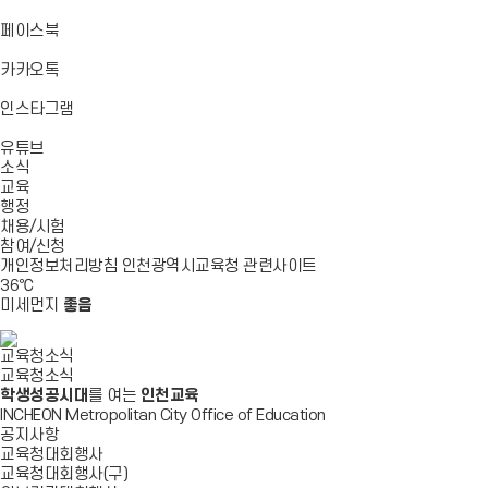
기
기
기
로
가
바
페이스북
기
로
가
바
카카오톡
기
로
가
바
인스타그램
기
로
바
가
유튜브
로
기
소식
가
교육
기
행정
채용/시험
참여/신청
개인정보처리방침
인천광역시교육청
관련사이트
36
℃
미세먼지
좋음
교육청소식
교육청소식
학생성공시대
를 여는
인천교육
INCHEON Metropolitan City Office of Education
공지사항
교육청대회행사
교육청대회행사(구)