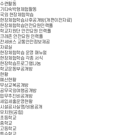
수련활동
기타숙박형체험활동
국외 현장체험학습
현장체험학습사후공개방(개편이전자료)
현장체험학습안전요원인력풀
학교지원단 안전요원 인력풀
크레존 안전요원 인력풀
전세버스 교통안전정보제공
자료실
현장체험학습 운영 매뉴얼
현장체험학습 각종 서식
현장학습프로그램나눔
학교운동부공개방
현황
예산현황
무상교복공개방
공무국외여행공개방
업무추진비공개방
세입세출운영현황
시설공사실명/비용공개
유치원(공립)
초등학교
중학교
고등학교
특수학교