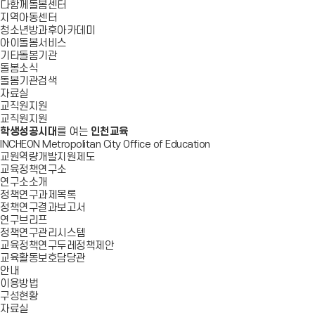
다함께돌봄센터
지역아동센터
청소년방과후아카데미
아이돌봄서비스
기타돌봄기관
돌봄소식
돌봄기관검색
자료실
교직원지원
교직원지원
학생성공시대
를 여는
인천교육
INCHEON Metropolitan City Office of Education
교원역량개발지원제도
교육정책연구소
연구소소개
정책연구과제목록
정책연구결과보고서
연구브리프
정책연구관리시스템
교육정책연구두레정책제안
교육활동보호담당관
안내
이용방법
구성현황
자료실