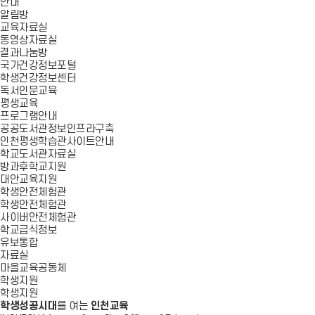
안내
알림방
교육자료실
동영상자료실
결과나눔방
국가건강정보포털
학생건강정보센터
독서인문교육
평생교육
프로그램안내
공공도서관정보인프라구축
인천평생학습관사이트안내
학교도서관자료실
방과후학교지원
대안교육지원
학생안전체험관
학생안전체험관
사이버안전체험관
학교급식정보
유보통합
자료실
마을교육공동체
학생지원
학생지원
학생성공시대
를 여는
인천교육