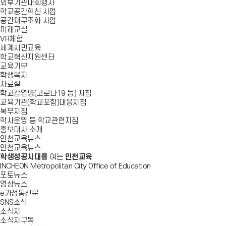
외부기관대회행사
학교공간혁신 사업
공간재구조화 사업
미래교실
VR체험
세계시민교육
학교혁신지원센터
교육기부
학생복지
자료실
학교감염병(코로나19 등) 지침
교육기관(학교포함)대응지침
복무지침
학사운영 등 학교관련지침
홍보대사 소개
인천교육뉴스
인천교육뉴스
학생성공시대
를 여는
인천교육
INCHEON Metropolitan City Office of Education
포토뉴스
영상뉴스
e가정통신문
SNS소식
소식지
소식지구독