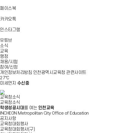
기
기
기
로
가
바
페이스북
기
로
가
바
카카오톡
기
로
가
바
인스타그램
기
로
바
가
유튜브
로
기
소식
가
교육
기
행정
채용/시험
참여/신청
개인정보처리방침
인천광역시교육청
관련사이트
27
℃
미세먼지
수신중
교육청소식
교육청소식
학생성공시대
를 여는
인천교육
INCHEON Metropolitan City Office of Education
공지사항
교육청대회행사
교육청대회행사(구)