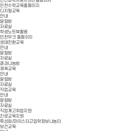
인천과학사랑지원단홈페이지
인천수학교육홈페이지
디지털교육
안내
알림방
자료실
학생노트북활용
인천무크 홈페이지
생태전환교육
안내
알림방
자료실
결과나눔방
체육교육
안내
알림방
자료실
직업교육
안내
알림방
자료실
직업계고취업지원
진로교육지원
특성화/마이스터고입학정보나눔터
보건교육