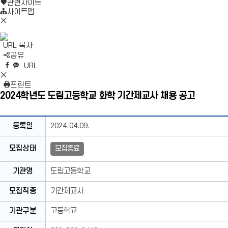
로
기
관련사이트
가
사이트맵
모
기
바
일
URL 복사
메
S
공유
뉴
N
네
엑
페
카
복
URL
닫
S
이
스
이
카
사
S
기
영
버
공
스
오
N
프린트
역
밴
유
북
톡
S
2024학년도 도림고등학교 화학 기간제교사 채용 공고
펼
드
공
공
영
치
공
유
유
역
기
유
닫
채
등록일
2024.04.09.
기
용
공
모집상태
모집종료
고
상
기관명
도림고등학교
세
보
모집직종
기간제교사
기
테
기관구분
고등학교
이
블