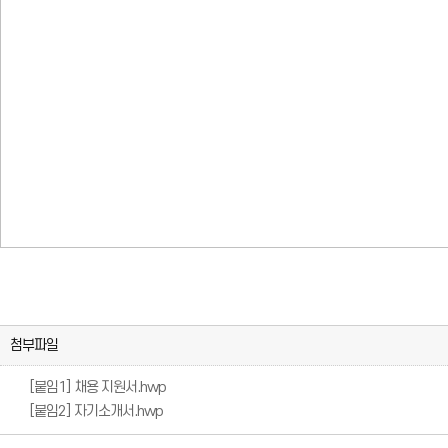
첨부파일
[붙임1] 채용 지원서.hwp
[붙
[붙
[붙임2] 자기소개서.hwp
임
[붙
임
[붙
1]
임
1]
임