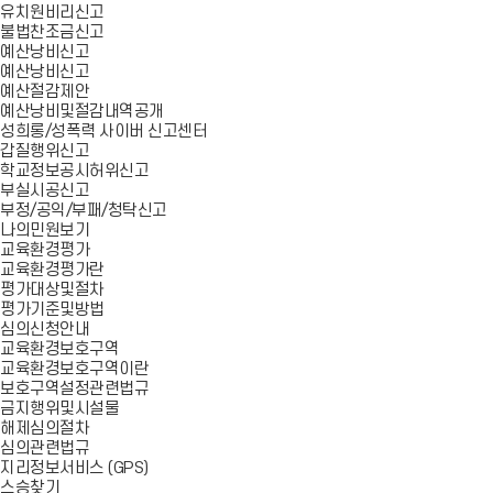
유치원비리신고
불법찬조금신고
예산낭비신고
예산낭비신고
예산절감제안
예산낭비및절감내역공개
성희롱/성폭력 사이버 신고센터
갑질행위신고
학교정보공시허위신고
부실시공신고
부정/공익/부패/청탁신고
나의민원보기
교육환경평가
교육환경평가란
평가대상및절차
평가기준및방법
심의신청안내
교육환경보호구역
교육환경보호구역이란
보호구역설정관련법규
금지행위및시설물
해제심의절차
심의관련법규
지리정보서비스 (GPS)
스승찾기