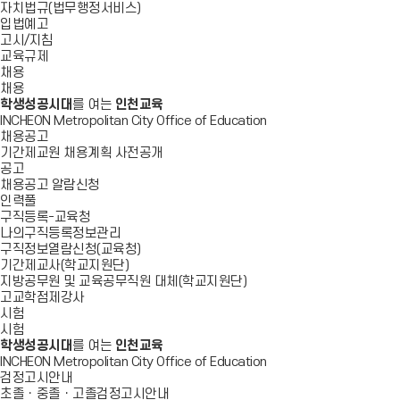
자치법규(법무행정서비스)
입법예고
고시/지침
교육규제
채용
채용
학생성공시대
를 여는
인천교육
INCHEON Metropolitan City Office of Education
채용공고
기간제교원 채용계획 사전공개
공고
채용공고 알람신청
인력풀
구직등록-교육청
나의구직등록정보관리
구직정보열람신청(교육청)
기간제교사(학교지원단)
지방공무원 및 교육공무직원 대체(학교지원단)
고교학점제강사
시험
시험
학생성공시대
를 여는
인천교육
INCHEON Metropolitan City Office of Education
검정고시안내
초졸ㆍ중졸ㆍ고졸검정고시안내