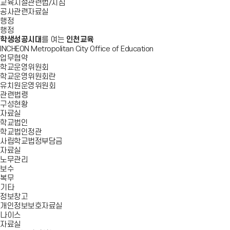
교육시설관련법/지침
공사관련자료실
행정
행정
학생성공시대
를 여는
인천교육
INCHEON Metropolitan City Office of Education
업무협약
학교운영위원회
학교운영위원회란
유치원운영위원회
관련법령
구성현황
자료실
학교법인
학교법인정관
사립학교법정부담금
자료실
노무관리
보수
복무
기타
정보창고
개인정보보호자료실
나이스
자료실