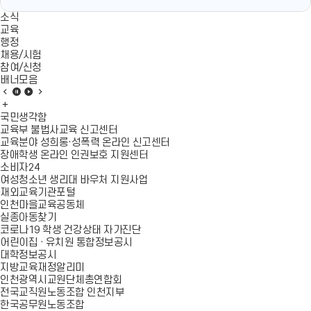
소식
교육
행정
채용/시험
참여/신청
배너모음
배
배
배
배
너
배
너
너
너
모
너
모
모
모
국민생각함
음
모
음
음
음
교육부 불법사교육 신고센터
이
음
정
재
다
교육분야 성희롱·성폭력 온라인 신고센터
전
더
지
생
음
장애학생 온라인 인권보호 지원센터
슬
보
슬
소비자24
라
기
라
여성청소년 생리대 바우처 지원사업
이
이
재외교육기관포털
드
드
인천마을교육공동체
실종아동찾기
코로나19 학생 건강상태 자가진단
어린이집 · 유치원 통합정보공시
대학정보공시
지방교육재정알리미
인천광역시교원단체총연합회
전국교직원노동조합 인천지부
한국공무원노동조합