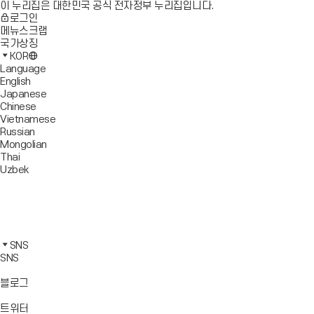
이 누리집은 대한민국 공식 전자정부 누리집입니다.
로그인
메뉴스크랩
국가상징
KOR
Language
English
Japanese
Chinese
Vietnamese
Russian
Mongolian
Thai
Uzbek
블
로
유
그
튜
페
바
브
이
인
로
바
스
스
카
가
로
북
타
카
SNS
기
가
바
그
오
SNS
기
로
램
톡
가
바
바
바
블로그
기
로
로
로
가
가
가
바
트위터