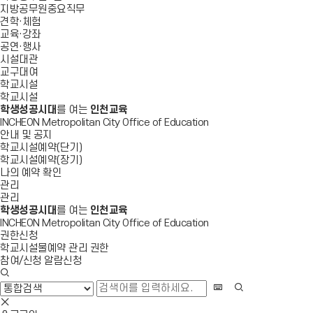
지방공무원중요직무
견학·체험
교육·강좌
공연·행사
시설대관
교구대여
학교시설
학교시설
학생성공시대
를 여는
인천교육
INCHEON Metropolitan City Office of Education
안내 및 공지
학교시설예약(단기)
학교시설예약(장기)
나의 예약 확인
관리
관리
학생성공시대
를 여는
인천교육
INCHEON Metropolitan City Office of Education
권한신청
학교시설물예약 관리 권한
참여/신청 알람신청
검
색
화
검
창
상
색
검
열
키