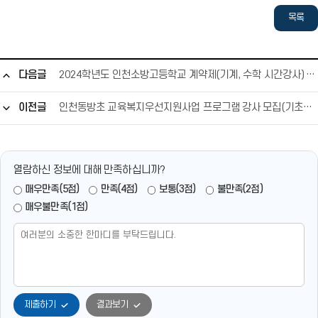
채
2]
채
2]
목록
용
자
용
자
지
기
지
기
원
소
원
소
다음글
2024학년도 인천소방고등학교 계약제(기계, 수학 시간강사) 채용 공고문
서.
개
서.
개
h
서.
h
서.
이전글
인천동방초 교육복지우선지원사업 프로그램 강사 모집(기초학력) 재공고
w
h
w
h
p
w
p
w
새
p
새
p
창
새
창
새
열람하신 정보에 대해 만족하십니까?
바
창
바
창
매우만족(5점)
만족(4점)
보통(3점)
불만족(2점)
로
바
로
바
매우불만족(1점)
보
로
듣
로
기
보
기
듣
기
기
제출하기
결과보기