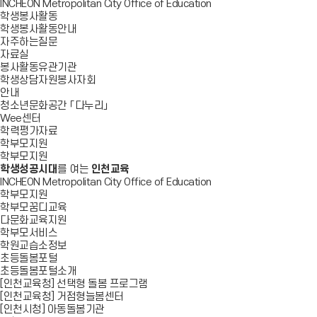
INCHEON Metropolitan City Office of Education
학생봉사활동
학생봉사활동안내
자주하는질문
자료실
봉사활동유관기관
학생상담자원봉사자회
안내
청소년문화공간 「다누리」
Wee센터
학력평가자료
학부모지원
학부모지원
학생성공시대
를 여는
인천교육
INCHEON Metropolitan City Office of Education
학부모지원
학부모꿈디교육
다문화교육지원
학부모서비스
학원교습소정보
초등돌봄포털
초등돌봄포털소개
[인천교육청] 선택형 돌봄 프로그램
[인천교육청] 거점형늘봄센터
[인천시청] 아동돌봄기관