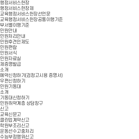
행정서비스헌장
행정서비스헌장제
교육행정서비스헌장선언문
교육행정서비스헌장공통이행기준
부서별이행기준
민원안내
민원처리안내
민원후견인제도
민원편람
민원서식
민원자료실
제증명발급
소개
예약신청하기(검정고시용 증명서)
우편신청하기
민원기동대
소개
기동대신청하기
민원취약계층 상담창구
신고
교육신문고
클린업계약신고
학원부조리신고
운동선수고충처리
수능부정행위신고