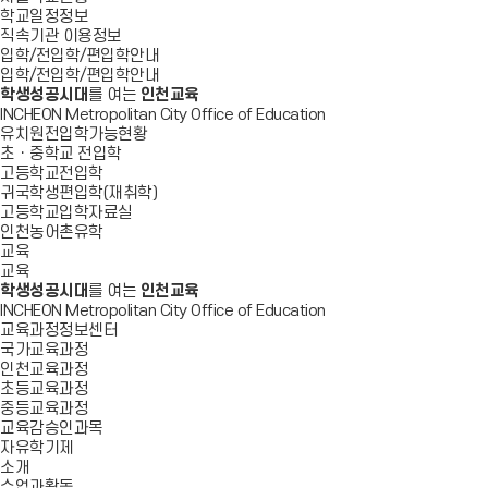
학교일정정보
직속기관 이용정보
입학/전입학/편입학안내
입학/전입학/편입학안내
학생성공시대
를 여는
인천교육
INCHEON Metropolitan City Office of Education
유치원전입학가능현황
초ㆍ중학교 전입학
고등학교전입학
귀국학생편입학(재취학)
고등학교입학자료실
인천농어촌유학
교육
교육
학생성공시대
를 여는
인천교육
INCHEON Metropolitan City Office of Education
교육과정정보센터
국가교육과정
인천교육과정
초등교육과정
중등교육과정
교육감승인과목
자유학기제
소개
수업과활동