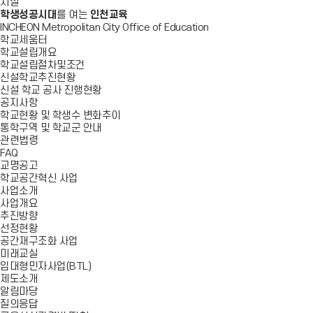
시설
학생성공시대
를 여는
인천교육
INCHEON Metropolitan City Office of Education
학교세움터
학교설립개요
학교설립절차및조건
신설학교추진현황
신설 학교 공사 진행현황
공지사항
학교현황 및 학생수 변화추이
통학구역 및 학교군 안내
관련법령
FAQ
교명공고
학교공간혁신 사업
사업소개
사업개요
추진방향
선정현황
공간재구조화 사업
미래교실
임대형민자사업(BTL)
제도소개
알림마당
질의응답