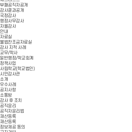
부패공직자공개
감사결과공개
국정감사
행정사무감사
자율감사
안내
자료실
불법찬조금자료실
감사 지적 사례
교무/학사
일반행정/학교회계
정책사업
사립학교(학교법인)
시민감사관
소개
우수사례
공지사항
소통방
감사 후 조치
공직윤리
공직자윤리법
재산등록
재산등록
정보제공 동의