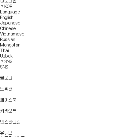
사
모
전
색
로그인
기
보
이
바
체
영
KOR
드
트
일
메
역
Language
창
맵
메
뉴
닫
English
열
이
뉴
기
Japanese
기
동
열
Chinese
기
Vietnamese
Russian
Mongolian
Thai
Uzbek
SNS
SNS
바
블로그
로
가
바
트위터
기
로
가
바
페이스북
기
로
가
바
카카오톡
기
로
가
바
인스타그램
기
로
바
가
유튜브