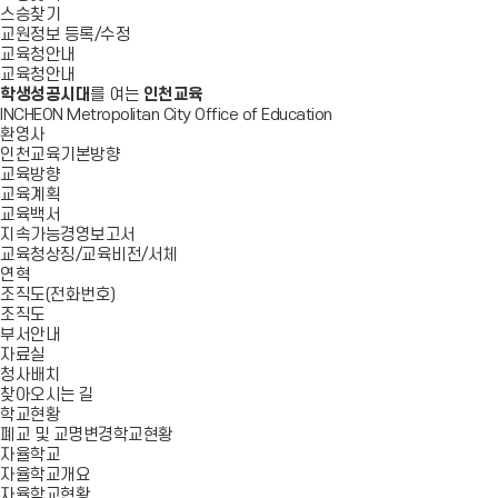
스승찾기
교원정보 등록/수정
교육청안내
교육청안내
학생성공시대
를 여는
인천교육
INCHEON Metropolitan City Office of Education
환영사
인천교육기본방향
교육방향
교육계획
교육백서
지속가능경영보고서
교육청상징/교육비전/서체
연혁
조직도(전화번호)
조직도
부서안내
자료실
청사배치
찾아오시는 길
학교현황
폐교 및 교명변경학교현황
자율학교
자율학교개요
자율학교현황