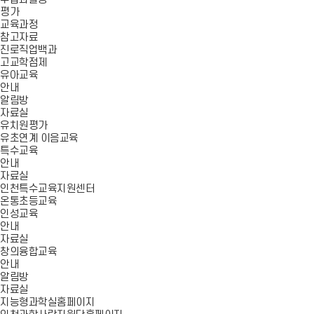
평가
교육과정
참고자료
진로직업백과
고교학점제
유아교육
안내
알림방
자료실
유치원평가
유초연계 이음교육
특수교육
안내
자료실
인천특수교육지원센터
온통초등교육
인성교육
안내
자료실
창의융합교육
안내
알림방
자료실
지능형과학실홈페이지