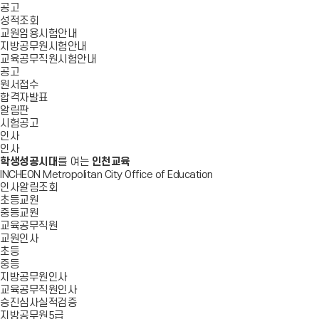
공고
성적조회
교원임용시험안내
지방공무원시험안내
교육공무직원시험안내
공고
원서접수
합격자발표
알림판
시험공고
인사
인사
학생성공시대
를 여는
인천교육
INCHEON Metropolitan City Office of Education
인사알림조회
초등교원
중등교원
교육공무직원
교원인사
초등
중등
지방공무원인사
교육공무직원인사
승진심사실적검증
지방공무원5급