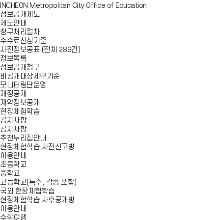
INCHEON Metropolitan City Office of Education
정보공개제도
제도안내
청구처리절차
수수료신청기준
사전정보공표 (전체 289건)
정보목록
정보공개청구
비공개대상세부기준
모니터링단운영
재정공개
계약정보공개
현장체험학습
공지사항
공지사항
추천누리집안내
현장체험학습 사전신고방
이용안내
초등학교
중학교
고등학교(특수, 각종 포함)
국외 현장체험학습
현장체험학습 사후공개방
이용안내
수학여행