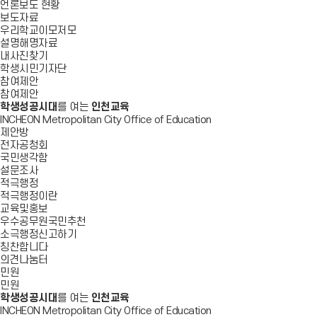
언론보도 현황
보도자료
우리학교이모저모
설명해명자료
내사진찾기
학생시민기자단
참여제안
참여제안
학생성공시대
를 여는
인천교육
INCHEON Metropolitan City Office of Education
제안방
전자공청회
국민생각함
설문조사
적극행정
적극행정이란
교육및홍보
우수공무원국민추천
소극행정신고하기
칭찬합니다
의견나눔터
민원
민원
학생성공시대
를 여는
인천교육
INCHEON Metropolitan City Office of Education