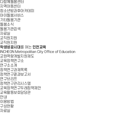
다함께돌봄센터
지역아동센터
청소년방과후아카데미
아이돌봄서비스
기타돌봄기관
돌봄소식
돌봄기관검색
자료실
교직원지원
교직원지원
학생성공시대
를 여는
인천교육
INCHEON Metropolitan City Office of Education
교원역량개발지원제도
교육정책연구소
연구소소개
정책연구과제목록
정책연구결과보고서
연구브리프
정책연구관리시스템
교육정책연구두레정책제안
교육활동보호담당관
안내
이용방법
구성현황
자료실