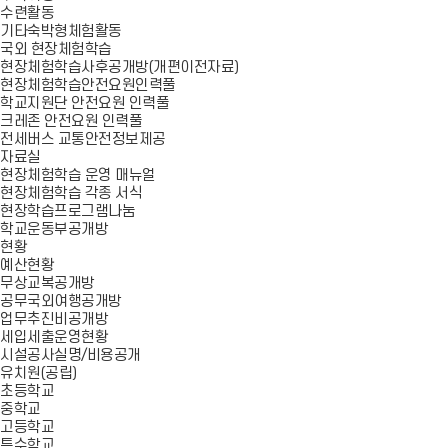
수련활동
기타숙박형체험활동
국외 현장체험학습
현장체험학습사후공개방(개편이전자료)
현장체험학습안전요원인력풀
학교지원단 안전요원 인력풀
크레존 안전요원 인력풀
전세버스 교통안전정보제공
자료실
현장체험학습 운영 매뉴얼
현장체험학습 각종 서식
현장학습프로그램나눔
학교운동부공개방
현황
예산현황
무상교복공개방
공무국외여행공개방
업무추진비공개방
세입세출운영현황
시설공사실명/비용공개
유치원(공립)
초등학교
중학교
고등학교
특수학교