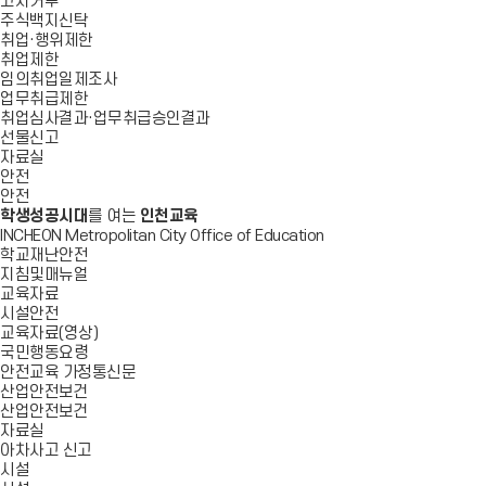
고지거부
주식백지신탁
취업·행위제한
취업제한
임의취업일제조사
업무취급제한
취업심사결과·업무취급승인결과
선물신고
자료실
안전
안전
학생성공시대
를 여는
인천교육
INCHEON Metropolitan City Office of Education
학교재난안전
지침및매뉴얼
교육자료
시설안전
교육자료(영상)
국민행동요령
안전교육 가정통신문
산업안전보건
산업안전보건
자료실
아차사고 신고
시설