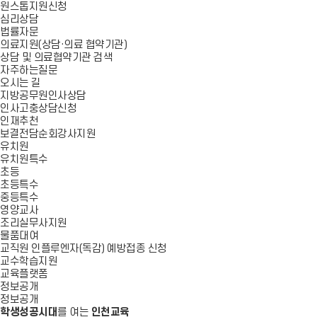
원스톱지원신청
심리상담
법률자문
의료지원(상담·의료 협약기관)
상담 및 의료협약기관 검색
자주하는질문
오시는 길
지방공무원인사상담
인사고충상담신청
인재추천
보결전담순회강사지원
유치원
유치원특수
초등
초등특수
중등특수
영양교사
조리실무사지원
물품대여
교직원 인플루엔자(독감) 예방접종 신청
교수학습지원
교육플랫폼
정보공개
정보공개
학생성공시대
를 여는
인천교육