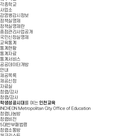
각종학교
사업소
감염병감시정보
정책실명제
정책실명제란
중점관리사업공개
국민신청실명제
교육통계
통계현황
통계자료
통계서비스
공공데이터개방
안내
제공목록
제공신청
자료실
청렴/감사
청렴/감사
학생성공시대
를 여는
인천교육
INCHEON Metropolitan City Office of Education
청렴나눔방
청렴비전
5대반부패법령
청렴소통방
체크리스트