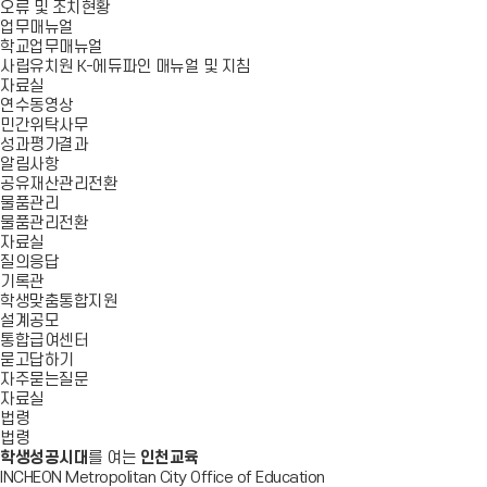
오류 및 조치현황
업무매뉴얼
학교업무매뉴얼
사립유치원 K-에듀파인 매뉴얼 및 지침
자료실
연수동영상
민간위탁사무
성과평가결과
알림사항
공유재산관리전환
물품관리
물품관리전환
자료실
질의응답
기록관
학생맞춤통합지원
설계공모
통합급여센터
묻고답하기
자주묻는질문
자료실
법령
법령
학생성공시대
를 여는
인천교육
INCHEON Metropolitan City Office of Education