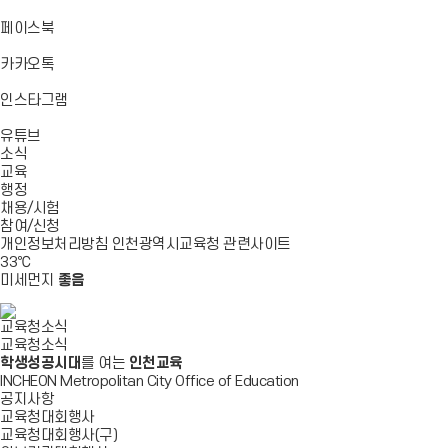
기
기
기
로
가
바
페이스북
기
로
가
바
카카오톡
기
로
가
바
인스타그램
기
로
바
가
유튜브
로
기
소식
가
교육
기
행정
채용/시험
참여/신청
개인정보처리방침
인천광역시교육청
관련사이트
33
℃
미세먼지
좋음
교육청소식
교육청소식
학생성공시대
를 여는
인천교육
INCHEON Metropolitan City Office of Education
공지사항
교육청대회행사
교육청대회행사(구)