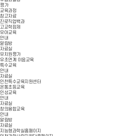
평가
교육과정
참고자료
진로직업백과
고교학점제
유아교육
안내
알림방
자료실
유치원평가
유초연계 이음교육
특수교육
안내
자료실
인천특수교육지원센터
온통초등교육
인성교육
안내
자료실
창의융합교육
안내
알림방
자료실
지능형과학실홈페이지