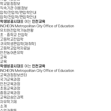
학교일정정보
직속기관 이용정보
입학/전입학/편입학안내
입학/전입학/편입학안내
학생성공시대
를 여는
인천교육
INCHEON Metropolitan City Office of Education
유치원전입학가능현황
초ㆍ중학교 전입학
고등학교전입학
귀국학생편입학(재취학)
고등학교입학자료실
인천농어촌유학
교육
교육
학생성공시대
를 여는
인천교육
INCHEON Metropolitan City Office of Education
교육과정정보센터
국가교육과정
인천교육과정
초등교육과정
중등교육과정
교육감승인과목
자유학기제
소개
수업과활동