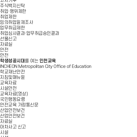
고지거부
주식백지신탁
취업·행위제한
취업제한
임의취업일제조사
업무취급제한
취업심사결과·업무취급승인결과
선물신고
자료실
안전
안전
학생성공시대
를 여는
인천교육
INCHEON Metropolitan City Office of Education
학교재난안전
지침및매뉴얼
교육자료
시설안전
교육자료(영상)
국민행동요령
안전교육 가정통신문
산업안전보건
산업안전보건
자료실
아차사고 신고
시설