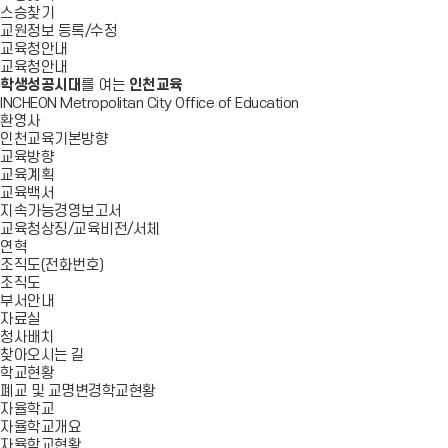
스승찾기
교원정보 등록/수정
교육청안내
교육청안내
학생성공시대
를 여는
인천교육
INCHEON Metropolitan City Office of Education
환영사
인천교육기본방향
교육방향
교육계획
교육백서
지속가능경영보고서
교육청상징/교육비전/서체
연혁
조직도(전화번호)
조직도
부서안내
자료실
청사배치
찾아오시는 길
학교현황
폐교 및 교명변경학교현황
자율학교
자율학교개요
자율학교현황