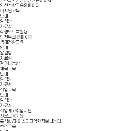
인천과학사랑지원단홈페이지
인천수학교육홈페이지
디지털교육
안내
알림방
자료실
학생노트북활용
인천무크 홈페이지
생태전환교육
안내
알림방
자료실
결과나눔방
체육교육
안내
알림방
자료실
직업교육
안내
알림방
자료실
직업계고취업지원
진로교육지원
특성화/마이스터고입학정보나눔터
보건교육