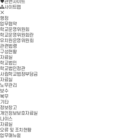
로
기
관련사이트
가
사이트맵
모
기
바
행정
일
업무협약
메
학교운영위원회
뉴
학교운영위원회란
닫
유치원운영위원회
기
관련법령
구성현황
자료실
학교법인
학교법인정관
사립학교법정부담금
자료실
노무관리
보수
복무
기타
정보창고
개인정보보호자료실
나이스
자료실
오류 및 조치현황
업무매뉴얼