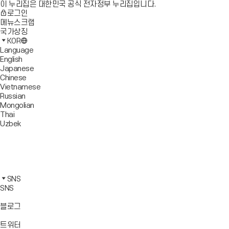
이 누리집은 대한민국 공식 전자정부 누리집입니다.
로그인
메뉴스크랩
국가상징
KOR
Language
English
Japanese
Chinese
Vietnamese
Russian
Mongolian
Thai
Uzbek
블
로
유
그
튜
페
바
브
이
인
로
바
스
스
카
가
로
북
타
카
SNS
기
가
바
그
오
SNS
기
로
램
톡
가
바
바
바
블로그
기
로
로
로
가
가
가
바
트위터