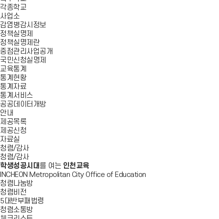
각종학교
사업소
감염병감시정보
정책실명제
정책실명제란
중점관리사업공개
국민신청실명제
교육통계
통계현황
통계자료
통계서비스
공공데이터개방
안내
제공목록
제공신청
자료실
청렴/감사
청렴/감사
학생성공시대
를 여는
인천교육
INCHEON Metropolitan City Office of Education
청렴나눔방
청렴비전
5대반부패법령
청렴소통방
체크리스트