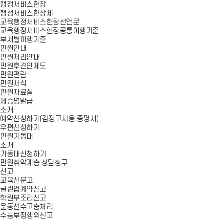
행정서비스헌장
행정서비스헌장제
교육행정서비스헌장선언문
교육행정서비스헌장공통이행기준
부서별이행기준
민원안내
민원처리안내
민원후견인제도
민원편람
민원서식
민원자료실
제증명발급
소개
예약신청하기(검정고시용 증명서)
우편신청하기
민원기동대
소개
기동대신청하기
민원취약계층 상담창구
신고
교육신문고
클린업계약신고
학원부조리신고
운동선수고충처리
수능부정행위신고