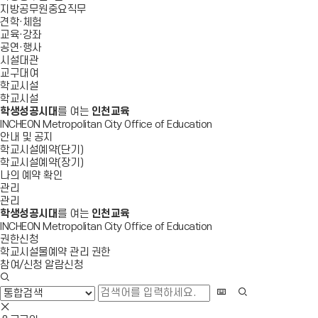
지방공무원중요직무
견학·체험
교육·강좌
공연·행사
시설대관
교구대여
학교시설
학교시설
학생성공시대
를 여는
인천교육
INCHEON Metropolitan City Office of Education
안내 및 공지
학교시설예약(단기)
학교시설예약(장기)
나의 예약 확인
관리
관리
학생성공시대
를 여는
인천교육
INCHEON Metropolitan City Office of Education
권한신청
학교시설물예약 관리 권한
참여/신청 알람신청
검
색
화
검
창
상
색
검
열
키