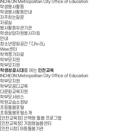
INCHEON Metropolitan City Office of Education
학생봉사활동
학생봉사활동안내
자주하는질문
자료실
봉사활동유관기관
학생상담자원봉사자회
안내
청소년문화공간 「다누리」
Wee센터
학력평가자료
학부모지원
학부모지원
학생성공시대
를 여는
인천교육
INCHEON Metropolitan City Office of Education
학부모지원
학부모꿈디교육
다문화교육지원
학부모서비스
학원교습소정보
초등돌봄포털
초등돌봄포털소개
[인천교육청] 선택형 돌봄 프로그램
[인천교육청] 거점형늘봄센터
[인천시청] 아동돌봄기관