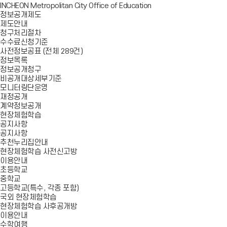
INCHEON Metropolitan City Office of Education
정보공개제도
제도안내
청구처리절차
수수료신청기준
사전정보공표 (전체 289건)
정보목록
정보공개청구
비공개대상세부기준
모니터링단운영
재정공개
계약정보공개
현장체험학습
공지사항
공지사항
추천누리집안내
현장체험학습 사전신고방
이용안내
초등학교
중학교
고등학교(특수, 각종 포함)
국외 현장체험학습
현장체험학습 사후공개방
이용안내
수학여행