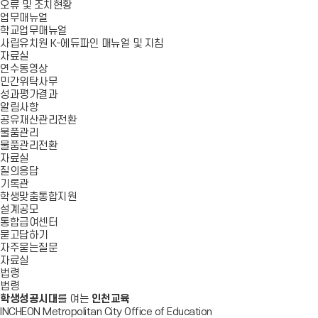
오류 및 조치현황
업무매뉴얼
학교업무매뉴얼
사립유치원 K-에듀파인 매뉴얼 및 지침
자료실
연수동영상
민간위탁사무
성과평가결과
알림사항
공유재산관리전환
물품관리
물품관리전환
자료실
질의응답
기록관
학생맞춤통합지원
설계공모
통합급여센터
묻고답하기
자주묻는질문
자료실
법령
법령
학생성공시대
를 여는
인천교육
INCHEON Metropolitan City Office of Education