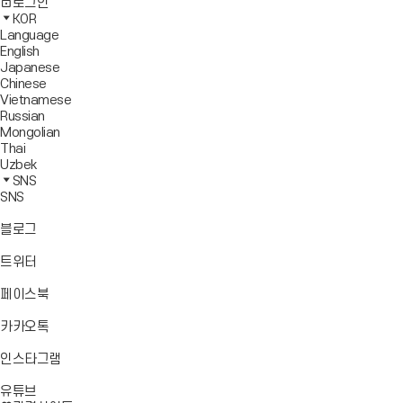
사
모
전
색
로그인
기
보
이
바
체
영
KOR
드
트
일
메
역
Language
창
맵
메
뉴
닫
English
열
이
뉴
기
Japanese
기
동
열
Chinese
기
Vietnamese
Russian
Mongolian
Thai
Uzbek
SNS
SNS
바
블로그
로
가
바
트위터
기
로
가
바
페이스북
기
로
가
바
카카오톡
기
로
가
바
인스타그램
기
로
바
가
유튜브