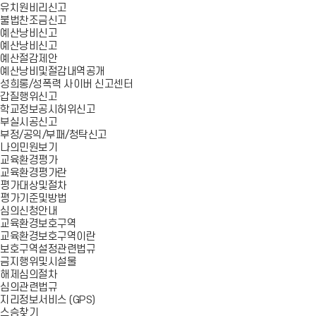
유치원비리신고
불법찬조금신고
예산낭비신고
예산낭비신고
예산절감제안
예산낭비및절감내역공개
성희롱/성폭력 사이버 신고센터
갑질행위신고
학교정보공시허위신고
부실시공신고
부정/공익/부패/청탁신고
나의민원보기
교육환경평가
교육환경평가란
평가대상및절차
평가기준및방법
심의신청안내
교육환경보호구역
교육환경보호구역이란
보호구역설정관련법규
금지행위및시설물
해제심의절차
심의관련법규
지리정보서비스 (GPS)
스승찾기