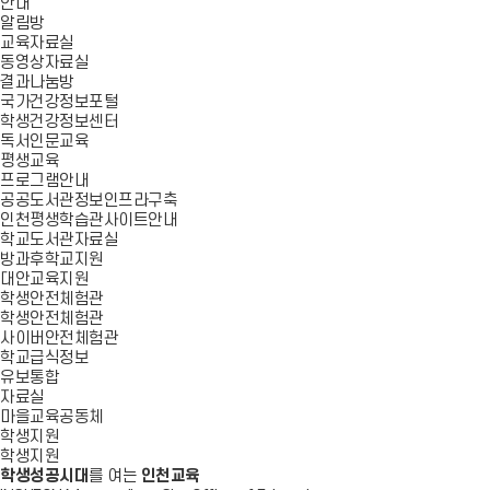
안내
알림방
교육자료실
동영상자료실
결과나눔방
국가건강정보포털
학생건강정보센터
독서인문교육
평생교육
프로그램안내
공공도서관정보인프라구축
인천평생학습관사이트안내
학교도서관자료실
방과후학교지원
대안교육지원
학생안전체험관
학생안전체험관
사이버안전체험관
학교급식정보
유보통합
자료실
마을교육공동체
학생지원
학생지원
학생성공시대
를 여는
인천교육