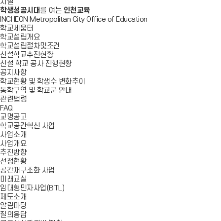
시설
학생성공시대
를 여는
인천교육
INCHEON Metropolitan City Office of Education
학교세움터
학교설립개요
학교설립절차및조건
신설학교추진현황
신설 학교 공사 진행현황
공지사항
학교현황 및 학생수 변화추이
통학구역 및 학교군 안내
관련법령
FAQ
교명공고
학교공간혁신 사업
사업소개
사업개요
추진방향
선정현황
공간재구조화 사업
미래교실
임대형민자사업(BTL)
제도소개
알림마당
질의응답