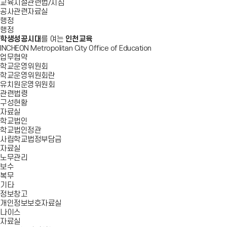
교육시설관련법/지침
공사관련자료실
행정
행정
학생성공시대
를 여는
인천교육
INCHEON Metropolitan City Office of Education
업무협약
학교운영위원회
학교운영위원회란
유치원운영위원회
관련법령
구성현황
자료실
학교법인
학교법인정관
사립학교법정부담금
자료실
노무관리
보수
복무
기타
정보창고
개인정보보호자료실
나이스
자료실