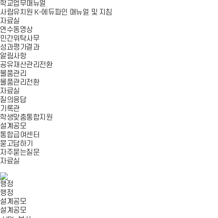
학교업무매뉴얼
사립유치원 K-에듀파인 매뉴얼 및 지침
자료실
연수동영상
민간위탁사무
성과평가결과
알림사항
공유재산관리전환
물품관리
물품관리전환
자료실
질의응답
기록관
학생맞춤통합지원
설계공모
통합급여센터
묻고답하기
자주묻는질문
자료실
행정
행정
설계공모
설계공모