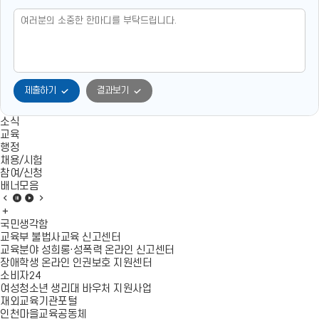
제출하기
결과보기
소식
교육
행정
채용/시험
참여/신청
배너모음
배
배
배
배
너
배
너
너
너
모
너
모
모
모
국민생각함
음
모
음
음
음
교육부 불법사교육 신고센터
이
음
정
재
다
교육분야 성희롱·성폭력 온라인 신고센터
전
더
지
생
음
장애학생 온라인 인권보호 지원센터
슬
보
슬
소비자24
라
기
라
여성청소년 생리대 바우처 지원사업
이
이
재외교육기관포털
드
드
인천마을교육공동체