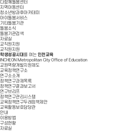
다함께돌봄센터
지역아동센터
청소년방과후아카데미
아이돌봄서비스
기타돌봄기관
돌봄소식
돌봄기관검색
자료실
교직원지원
교직원지원
학생성공시대
를 여는
인천교육
INCHEON Metropolitan City Office of Education
교원역량개발지원제도
교육정책연구소
연구소소개
정책연구과제목록
정책연구결과보고서
연구브리프
정책연구관리시스템
교육정책연구두레정책제안
교육활동보호담당관
안내
이용방법
구성현황
자료실