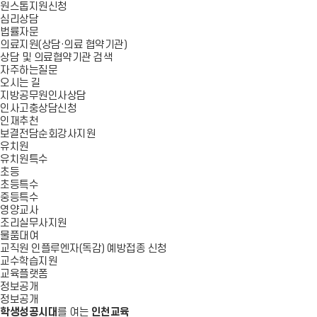
원스톱지원신청
심리상담
법률자문
의료지원(상담·의료 협약기관)
상담 및 의료협약기관 검색
자주하는질문
오시는 길
지방공무원인사상담
인사고충상담신청
인재추천
보결전담순회강사지원
유치원
유치원특수
초등
초등특수
중등특수
영양교사
조리실무사지원
물품대여
교직원 인플루엔자(독감) 예방접종 신청
교수학습지원
교육플랫폼
정보공개
정보공개
학생성공시대
를 여는
인천교육