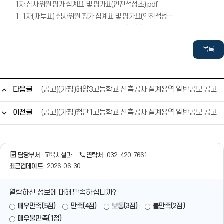
1차 심사위원 평가 집계표 및 평가표(인천석정초).pdf
1-1차(재투표) 심사위원 평가 집계표 및 평가표(인천석정초).pdf
2차 심사위원 평가 집계표 및 평가표(인천석정초).pdf
공모지침 위반사항 의결서(인천석정초).pdf
목록
설계공모 당선작 개선사항(인천석정초).pdf
다음글
(공고)(가칭)해양3고등학교 신축공사 설계용역 일반공모 공고
이전글
(공고)(가칭)첨단1고등학교 신축공사 설계용역 일반공모 공고
담당부서 :
교육시설과
연락처 :
032-420-7661
최근업데이트 :
2026-06-30
열람하신 정보에 대해 만족하십니까?
매우만족(5점)
만족(4점)
보통(3점)
불만족(2점)
매우불만족(1점)