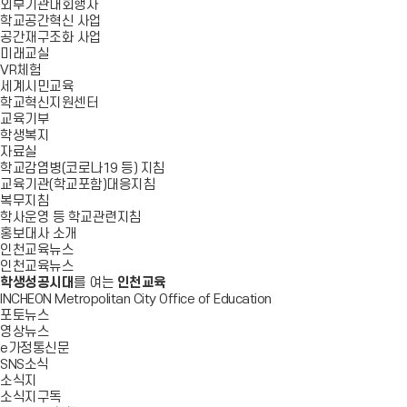
외부기관대회행사
학교공간혁신 사업
공간재구조화 사업
미래교실
VR체험
세계시민교육
학교혁신지원센터
교육기부
학생복지
자료실
학교감염병(코로나19 등) 지침
교육기관(학교포함)대응지침
복무지침
학사운영 등 학교관련지침
홍보대사 소개
인천교육뉴스
인천교육뉴스
학생성공시대
를 여는
인천교육
INCHEON Metropolitan City Office of Education
포토뉴스
영상뉴스
e가정통신문
SNS소식
소식지
소식지구독