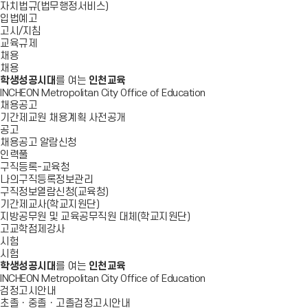
자치법규(법무행정서비스)
입법예고
고시/지침
교육규제
채용
채용
학생성공시대
를 여는
인천교육
INCHEON Metropolitan City Office of Education
채용공고
기간제교원 채용계획 사전공개
공고
채용공고 알람신청
인력풀
구직등록-교육청
나의구직등록정보관리
구직정보열람신청(교육청)
기간제교사(학교지원단)
지방공무원 및 교육공무직원 대체(학교지원단)
고교학점제강사
시험
시험
학생성공시대
를 여는
인천교육
INCHEON Metropolitan City Office of Education
검정고시안내
초졸ㆍ중졸ㆍ고졸검정고시안내