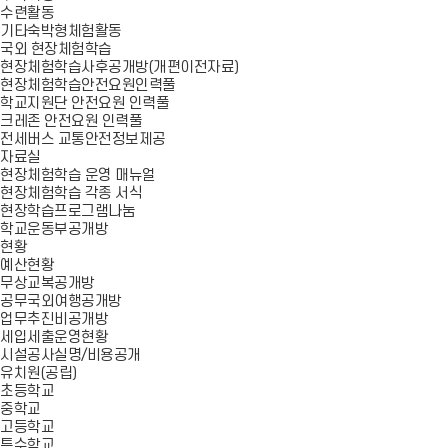
수련활동
기타숙박형체험활동
국외 현장체험학습
현장체험학습사후공개방(개편이전자료)
현장체험학습안전요원인력풀
학교지원단 안전요원 인력풀
크레존 안전요원 인력풀
전세버스 교통안전정보제공
자료실
현장체험학습 운영 매뉴얼
현장체험학습 각종 서식
현장학습프로그램나눔
학교운동부공개방
현황
예산현황
무상교복공개방
공무국외여행공개방
업무추진비공개방
세입세출운영현황
시설공사실명/비용공개
유치원(공립)
초등학교
중학교
고등학교
특수학교