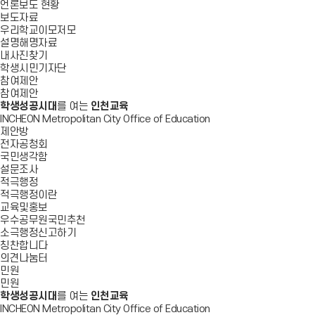
언론보도 현황
보도자료
우리학교이모저모
설명해명자료
내사진찾기
학생시민기자단
참여제안
참여제안
학생성공시대
를 여는
인천교육
INCHEON Metropolitan City Office of Education
제안방
전자공청회
국민생각함
설문조사
적극행정
적극행정이란
교육및홍보
우수공무원국민추천
소극행정신고하기
칭찬합니다
의견나눔터
민원
민원
학생성공시대
를 여는
인천교육
INCHEON Metropolitan City Office of Education