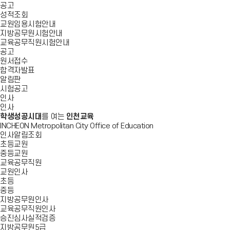
공고
성적조회
교원임용시험안내
지방공무원시험안내
교육공무직원시험안내
공고
원서접수
합격자발표
알림판
시험공고
인사
인사
학생성공시대
를 여는
인천교육
INCHEON Metropolitan City Office of Education
인사알림조회
초등교원
중등교원
교육공무직원
교원인사
초등
중등
지방공무원인사
교육공무직원인사
승진심사실적검증
지방공무원5급