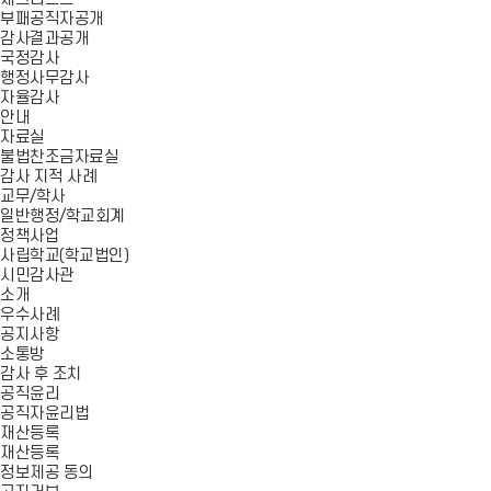
부패공직자공개
감사결과공개
국정감사
행정사무감사
자율감사
안내
자료실
불법찬조금자료실
감사 지적 사례
교무/학사
일반행정/학교회계
정책사업
사립학교(학교법인)
시민감사관
소개
우수사례
공지사항
소통방
감사 후 조치
공직윤리
공직자윤리법
재산등록
재산등록
정보제공 동의