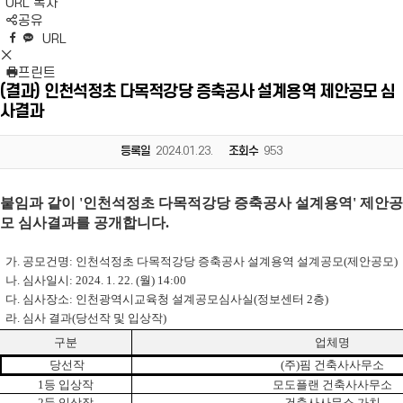
URL 복사
S
공유
N
네
엑
페
카
복
URL
S
이
스
이
카
사
S
영
버
공
스
오
N
프린트
역
밴
유
북
톡
S
(결과) 인천석정초 다목적강당 증축공사 설계용역 제안공모 심
펼
드
공
공
영
사결과
치
공
유
유
역
기
유
닫
기
등록일
2024.01.23.
조회수
953
붙임과 같이
'
인천석정초 다목적강당 증축공사
설계용역
'
제안공
모
심사결과를 공개합니다
.
가
.
공모건명
:
인천석정초 다목적강당 증축공사 설계용역 설계공모
(
제안공모
)
나
.
심사일시
:
2024. 1. 22. (월
) 14:00
다
.
심사장소
:
인천광역시교육청 설계공모심사실
(
정보센터
2
층
)
라
.
심사 결과
(
당선작 및 입상작
)
구분
업체명
당선작
(주)핌 건축사사무소
1
등 입상작
모도플랜 건축사사무소
2
등 입상작
건축사사무소 가치