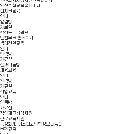
인천과학사랑지원단홈페이지
인천수학교육홈페이지
디지털교육
안내
알림방
자료실
학생노트북활용
인천무크 홈페이지
생태전환교육
안내
알림방
자료실
결과나눔방
체육교육
안내
알림방
자료실
직업교육
안내
알림방
자료실
직업계고취업지원
진로교육지원
특성화/마이스터고입학정보나눔터
보건교육