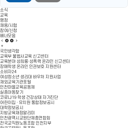
규
규
칙
칙
소식
교육
일
일
행정
부
부
채용/시험
개
개
참여/신청
배너모음
정
정
배
배
배
배
규
규
너
배
너
너
너
칙
칙
모
너
모
모
모
국민생각함
음
모
음
음
음
교육부 불법사교육 신고센터
안.
안.
이
음
정
재
다
교육분야 성희롱·성폭력 온라인 신고센터
h
h
전
더
지
생
음
장애학생 온라인 인권보호 지원센터
w
w
슬
보
슬
소비자24
라
기
라
여성청소년 생리대 바우처 지원사업
p
p
이
이
재외교육기관포털
새
새
드
드
인천마을교육공동체
창
창
실종아동찾기
코로나19 학생 건강상태 자가진단
바
바
어린이집 · 유치원 통합정보공시
로
로
대학정보공시
보
듣
지방교육재정알리미
인천광역시교원단체총연합회
기
기
전국교직원노동조합 인천지부