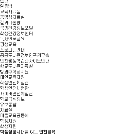
안내
알림방
교육자료실
동영상자료실
결과나눔방
국가건강정보포털
학생건강정보센터
독서인문교육
평생교육
프로그램안내
공공도서관정보인프라구축
인천평생학습관사이트안내
학교도서관자료실
방과후학교지원
대안교육지원
학생안전체험관
학생안전체험관
사이버안전체험관
학교급식정보
유보통합
자료실
마을교육공동체
학생지원
학생지원
학생성공시대
를 여는
인천교육