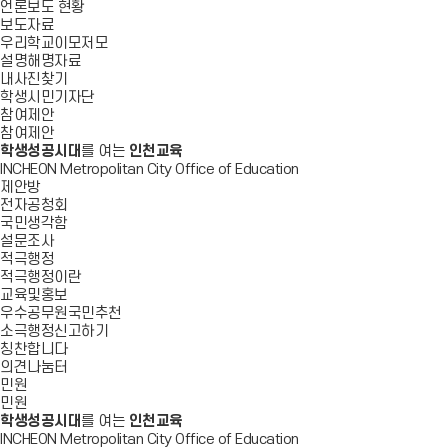
언론보도 현황
보도자료
우리학교이모저모
설명해명자료
내사진찾기
학생시민기자단
참여제안
참여제안
학생성공시대
를 여는
인천교육
INCHEON Metropolitan City Office of Education
제안방
전자공청회
국민생각함
설문조사
적극행정
적극행정이란
교육및홍보
우수공무원국민추천
소극행정신고하기
칭찬합니다
의견나눔터
민원
민원
학생성공시대
를 여는
인천교육
INCHEON Metropolitan City Office of Education