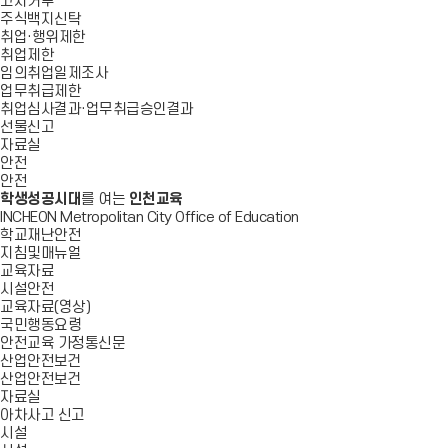
고지거부
주식백지신탁
취업·행위제한
취업제한
임의취업일제조사
업무취급제한
취업심사결과·업무취급승인결과
선물신고
자료실
안전
안전
학생성공시대
를 여는
인천교육
INCHEON Metropolitan City Office of Education
학교재난안전
지침및매뉴얼
교육자료
시설안전
교육자료(영상)
국민행동요령
안전교육 가정통신문
산업안전보건
산업안전보건
자료실
아차사고 신고
시설