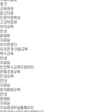
평가
교육과정
참고자료
진로직업백과
고교학점제
유아교육
안내
알림방
자료실
유치원평가
유초연계 이음교육
특수교육
안내
자료실
인천특수교육지원센터
온통초등교육
인성교육
안내
자료실
창의융합교육
안내
알림방
자료실
지능형과학실홈페이지