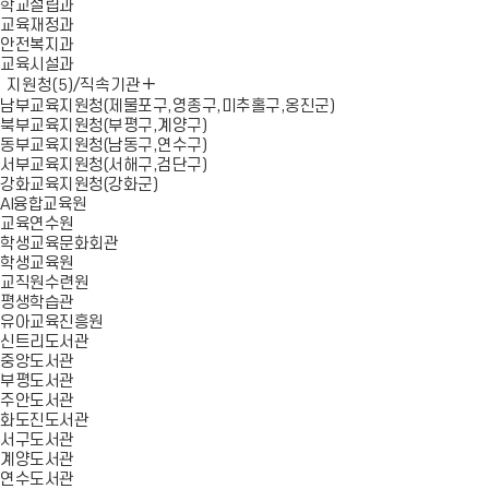
학교설립과
교육재정과
안전복지과
교육시설과
지원청(5)/직속기관
남부교육지원청(제물포구,영종구,미추홀구,옹진군)
북부교육지원청(부평구,계양구)
동부교육지원청(남동구,연수구)
서부교육지원청(서해구,검단구)
강화교육지원청(강화군)
AI융합교육원
교육연수원
학생교육문화회관
학생교육원
교직원수련원
평생학습관
유아교육진흥원
신트리도서관
중앙도서관
부평도서관
주안도서관
화도진도서관
서구도서관
계양도서관
연수도서관