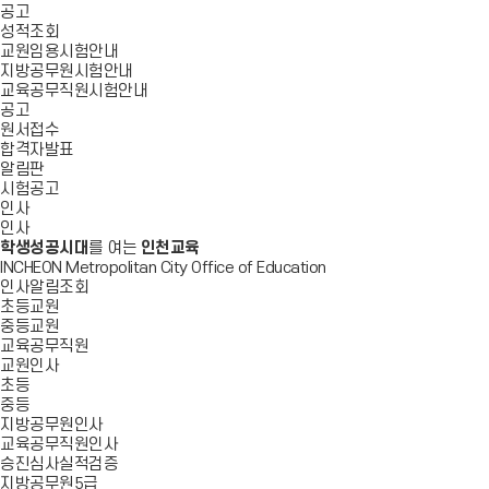
공고
성적조회
교원임용시험안내
지방공무원시험안내
교육공무직원시험안내
공고
원서접수
합격자발표
알림판
시험공고
인사
인사
학생성공시대
를 여는
인천교육
INCHEON Metropolitan City Office of Education
인사알림조회
초등교원
중등교원
교육공무직원
교원인사
초등
중등
지방공무원인사
교육공무직원인사
승진심사실적검증
지방공무원5급