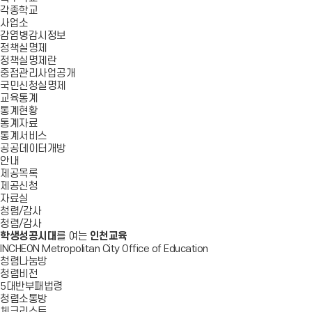
각종학교
사업소
감염병감시정보
정책실명제
정책실명제란
중점관리사업공개
국민신청실명제
교육통계
통계현황
통계자료
통계서비스
공공데이터개방
안내
제공목록
제공신청
자료실
청렴/감사
청렴/감사
학생성공시대
를 여는
인천교육
INCHEON Metropolitan City Office of Education
청렴나눔방
청렴비전
5대반부패법령
청렴소통방
체크리스트