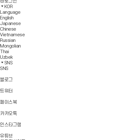
사
모
전
색
로그인
기
보
이
바
체
영
KOR
드
트
일
메
역
Language
창
맵
메
뉴
닫
English
열
이
뉴
기
Japanese
기
동
열
Chinese
기
Vietnamese
Russian
Mongolian
Thai
Uzbek
SNS
SNS
바
블로그
로
가
바
트위터
기
로
가
바
페이스북
기
로
가
바
카카오톡
기
로
가
바
인스타그램
기
로
바
가
유튜브