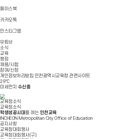
기
기
기
로
가
바
페이스북
기
로
가
바
카카오톡
기
로
가
바
인스타그램
기
로
바
가
유튜브
로
기
소식
가
교육
기
행정
채용/시험
참여/신청
개인정보처리방침
인천광역시교육청
관련사이트
29
℃
미세먼지
수신중
교육청소식
교육청소식
학생성공시대
를 여는
인천교육
INCHEON Metropolitan City Office of Education
공지사항
교육청대회행사
교육청대회행사(구)