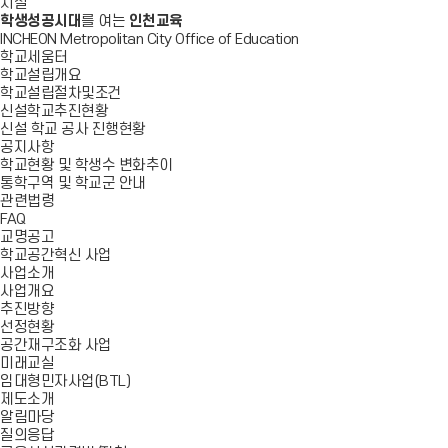
시설
학생성공시대
를 여는
인천교육
INCHEON Metropolitan City Office of Education
학교세움터
학교설립개요
학교설립절차및조건
신설학교추진현황
신설 학교 공사 진행현황
공지사항
학교현황 및 학생수 변화추이
통학구역 및 학교군 안내
관련법령
FAQ
교명공고
학교공간혁신 사업
사업소개
사업개요
추진방향
선정현황
공간재구조화 사업
미래교실
임대형민자사업(BTL)
제도소개
알림마당
질의응답