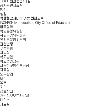
교육시설관련법/지침
공사관련자료실
행정
행정
학생성공시대
를 여는
인천교육
INCHEON Metropolitan City Office of Education
업무협약
학교운영위원회
학교운영위원회란
유치원운영위원회
관련법령
구성현황
자료실
학교법인
학교법인정관
사립학교법정부담금
자료실
노무관리
보수
복무
기타
정보창고
개인정보보호자료실
나이스
자료실