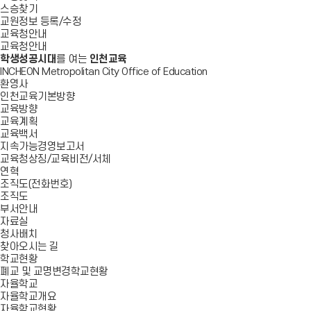
스승찾기
교원정보 등록/수정
교육청안내
교육청안내
학생성공시대
를 여는
인천교육
INCHEON Metropolitan City Office of Education
환영사
인천교육기본방향
교육방향
교육계획
교육백서
지속가능경영보고서
교육청상징/교육비전/서체
연혁
조직도(전화번호)
조직도
부서안내
자료실
청사배치
찾아오시는 길
학교현황
폐교 및 교명변경학교현황
자율학교
자율학교개요
자율학교현황