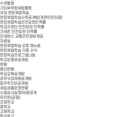
수련활동
기타숙박형체험활동
국외 현장체험학습
현장체험학습사후공개방(개편이전자료)
현장체험학습안전요원인력풀
학교지원단 안전요원 인력풀
크레존 안전요원 인력풀
전세버스 교통안전정보제공
자료실
현장체험학습 운영 매뉴얼
현장체험학습 각종 서식
현장학습프로그램나눔
학교운동부공개방
현황
예산현황
무상교복공개방
공무국외여행공개방
업무추진비공개방
세입세출운영현황
시설공사실명/비용공개
유치원(공립)
초등학교
중학교
고등학교
특수학교