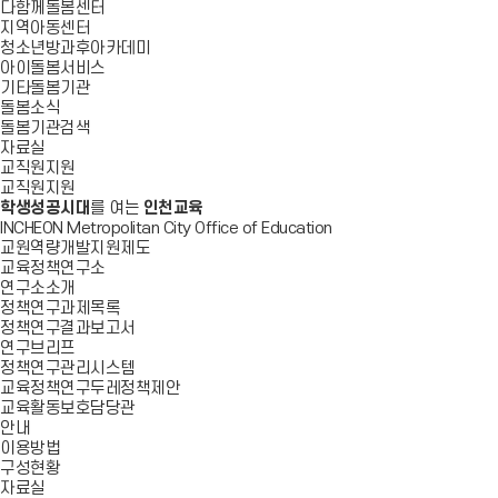
다함께돌봄센터
지역아동센터
청소년방과후아카데미
아이돌봄서비스
기타돌봄기관
돌봄소식
돌봄기관검색
자료실
교직원지원
교직원지원
학생성공시대
를 여는
인천교육
INCHEON Metropolitan City Office of Education
교원역량개발지원제도
교육정책연구소
연구소소개
정책연구과제목록
정책연구결과보고서
연구브리프
정책연구관리시스템
교육정책연구두레정책제안
교육활동보호담당관
안내
이용방법
구성현황
자료실