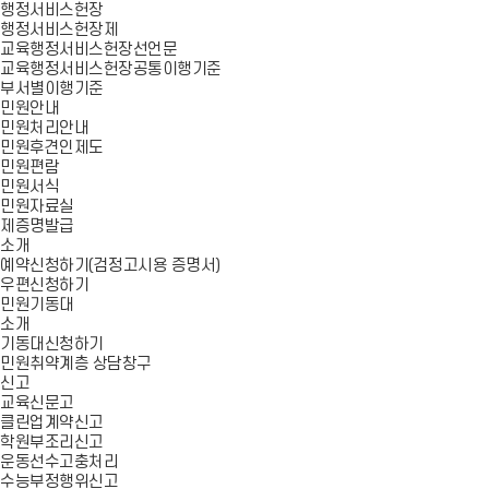
행정서비스헌장
행정서비스헌장제
교육행정서비스헌장선언문
교육행정서비스헌장공통이행기준
부서별이행기준
민원안내
민원처리안내
민원후견인제도
민원편람
민원서식
민원자료실
제증명발급
소개
예약신청하기(검정고시용 증명서)
우편신청하기
민원기동대
소개
기동대신청하기
민원취약계층 상담창구
신고
교육신문고
클린업계약신고
학원부조리신고
운동선수고충처리
수능부정행위신고