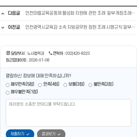
인
인
다음글
인천마을교육공동체 활성화 지원에 관한 조례 일부개정조례안 입법예고
천
천
광
광
이전글
인천광역시교육감 소속 지방공무원 정원 조례 시행규칙 일부개정규칙안
역
역
시
시
교
교
육
육
담당부서 :
노사협력과
연락처 :
032)420-8223
청
청
최근업데이트 :
2026-01-08
행
행
정
정
열람하신 정보에 대해 만족하십니까?
기
기
매우만족(5점)
만족(4점)
보통(3점)
불만족(2점)
구
구
매우불만족(1점)
설
설
치
치
조
조
례
례
시
시
행
행
제출하기
결과보기