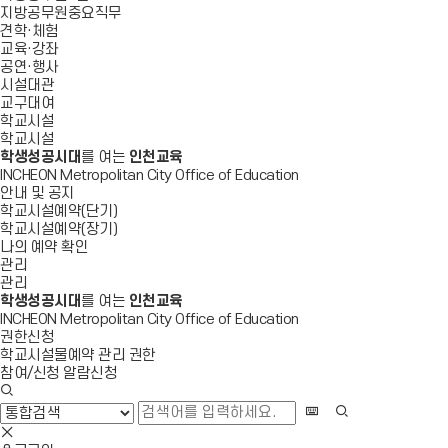
지방공무원중요직무
견학·체험
교육·강좌
공연·행사
시설대관
교구대여
학교시설
학교시설
학생성공시대
를 여는
인천교육
INCHEON Metropolitan City Office of Education
안내 및 공지
학교시설예약(단기)
학교시설예약(장기)
나의 예약 확인
관리
관리
학생성공시대
를 여는
인천교육
INCHEON Metropolitan City Office of Education
권한신청
학교시설물예약 관리 권한
참여/신청 알람신청
검
색
화
검
창
상
색
검
열
키