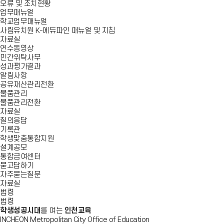
오류 및 조치현황
업무매뉴얼
학교업무매뉴얼
사립유치원 K-에듀파인 매뉴얼 및 지침
자료실
연수동영상
민간위탁사무
성과평가결과
알림사항
공유재산관리전환
물품관리
물품관리전환
자료실
질의응답
기록관
학생맞춤통합지원
설계공모
통합급여센터
묻고답하기
자주묻는질문
자료실
법령
법령
학생성공시대
를 여는
인천교육
INCHEON Metropolitan City Office of Education