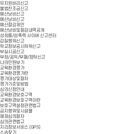
유치원비리신고
불법찬조금신고
예산낭비신고
예산낭비신고
예산절감제안
예산낭비및절감내역공개
성희롱/성폭력 사이버 신고센터
갑질행위신고
학교정보공시허위신고
부실시공신고
부정/공익/부패/청탁신고
나의민원보기
교육환경평가
교육환경평가란
평가대상및절차
평가기준및방법
심의신청안내
교육환경보호구역
교육환경보호구역이란
보호구역설정관련법규
금지행위및시설물
해제심의절차
심의관련법규
지리정보서비스 (GPS)
스승찾기