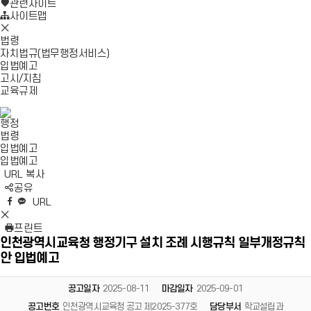
로
기
관련사이트
가
사이트맵
모
기
바
법령
일
자치법규(법무행정서비스)
메
입법예고
뉴
고시/지침
닫
교육규제
기
행정
법령
입법예고
입법예고
URL 복사
S
공유
N
네
엑
페
카
복
URL
S
이
스
이
카
사
S
영
버
공
스
오
N
프린트
역
밴
유
북
톡
S
인천광역시교육청 행정기구 설치 조례 시행규칙 일부개정규칙
펼
드
공
공
영
안 입법예고
치
공
유
유
역
기
유
닫
기
공고일자
2025-08-11
마감일자
2025-09-01
공고번호
인천광역시교육청 공고 제2025-377호
담당부서
학교설립과