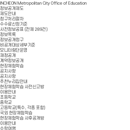
INCHEON Metropolitan City Office of Education
정보공개제도
제도안내
청구처리절차
수수료신청기준
사전정보공표 (전체 289건)
정보목록
정보공개청구
비공개대상세부기준
모니터링단운영
재정공개
계약정보공개
현장체험학습
공지사항
공지사항
추천누리집안내
현장체험학습 사전신고방
이용안내
초등학교
중학교
고등학교(특수, 각종 포함)
국외 현장체험학습
현장체험학습 사후공개방
이용안내
수학여행