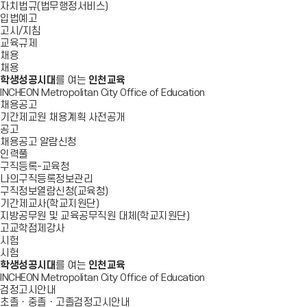
자치법규(법무행정서비스)
입법예고
고시/지침
교육규제
채용
채용
학생성공시대
를 여는
인천교육
INCHEON Metropolitan City Office of Education
채용공고
기간제교원 채용계획 사전공개
공고
채용공고 알람신청
인력풀
구직등록-교육청
나의구직등록정보관리
구직정보열람신청(교육청)
기간제교사(학교지원단)
지방공무원 및 교육공무직원 대체(학교지원단)
고교학점제강사
시험
시험
학생성공시대
를 여는
인천교육
INCHEON Metropolitan City Office of Education
검정고시안내
초졸ㆍ중졸ㆍ고졸검정고시안내