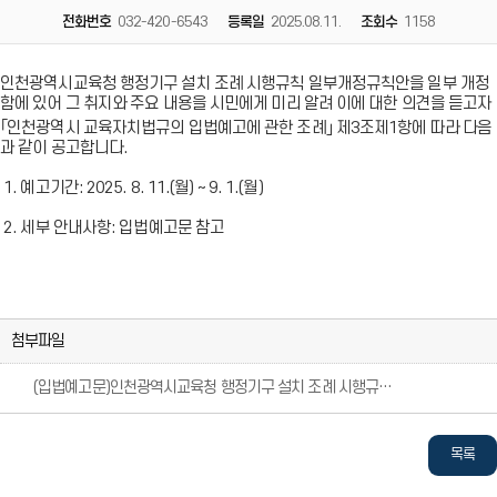
전화번호
032-420-6543
등록일
2025.08.11.
조회수
1158
인천광역시교육청 행정기구 설치 조례 시행규칙 일부개정규칙안을 일부 개정
함에 있어 그 취지와 주요 내용을 시민에게 미리 알려 이에 대한 의견을 듣고자
｢인천광역시 교육자치법규의 입법예고에 관한 조례｣ 제3조제1항에 따라 다음
과 같이 공고합니다.
1. 예고기간: 2025. 8. 11.(월) ~ 9. 1.(월)
2. 세부 안내사항: 입법예고문 참고
첨부파일
(입법예고문)인천광역시교육청 행정기구 설치 조례 시행규칙 일부개정규칙안.hwp
(입
(입
법
법
예
예
목록
고
고
문)
문)