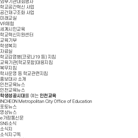
외부기관대회행사
학교공간혁신 사업
공간재구조화 사업
미래교실
VR체험
세계시민교육
학교혁신지원센터
교육기부
학생복지
자료실
학교감염병(코로나19 등) 지침
교육기관(학교포함)대응지침
복무지침
학사운영 등 학교관련지침
홍보대사 소개
인천교육뉴스
인천교육뉴스
학생성공시대
를 여는
인천교육
INCHEON Metropolitan City Office of Education
포토뉴스
영상뉴스
e가정통신문
SNS소식
소식지
소식지구독