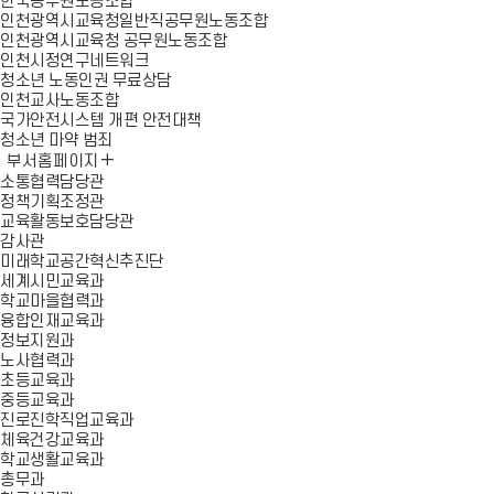
한국공무원노동조합
인천광역시교육청일반직공무원노동조합
인천광역시교육청 공무원노동조합
인천시정연구네트워크
청소년 노동인권 무료상담
인천교사노동조합
국가안전시스템 개편 안전대책
청소년 마약 범죄
부서홈페이지
소통협력담당관
정책기획조정관
교육활동보호담당관
감사관
미래학교공간혁신추진단
세계시민교육과
학교마을협력과
융합인재교육과
정보지원과
노사협력과
초등교육과
중등교육과
진로진학직업교육과
체육건강교육과
학교생활교육과
총무과