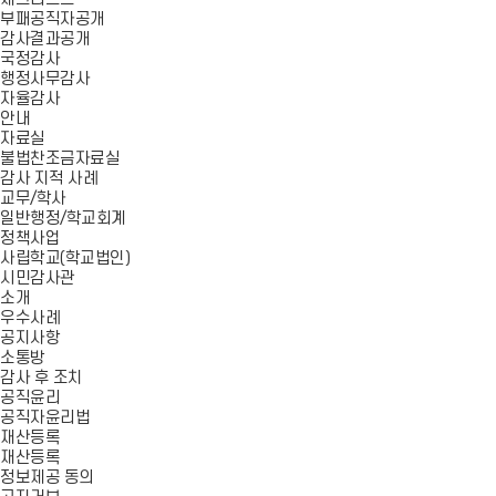
부패공직자공개
감사결과공개
국정감사
행정사무감사
자율감사
안내
자료실
불법찬조금자료실
감사 지적 사례
교무/학사
일반행정/학교회계
정책사업
사립학교(학교법인)
시민감사관
소개
우수사례
공지사항
소통방
감사 후 조치
공직윤리
공직자윤리법
재산등록
재산등록
정보제공 동의