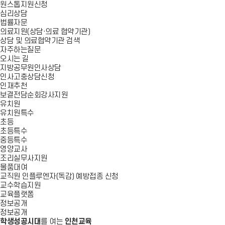
원스톱지원신청
심리상담
법률자문
의료지원(상담·의료 협약기관)
상담 및 의료협약기관 검색
자주하는질문
오시는 길
지방공무원인사상담
인사고충상담신청
인재추천
보결전담순회강사지원
유치원
유치원특수
초등
초등특수
중등특수
영양교사
조리실무사지원
물품대여
교직원 인플루엔자(독감) 예방접종 신청
교수학습지원
교육플랫폼
정보공개
정보공개
학생성공시대
를 여는
인천교육