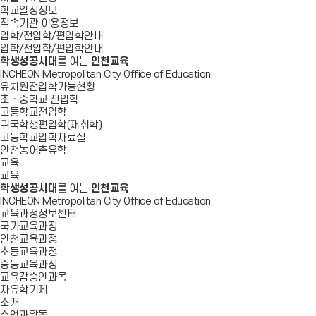
학교일정정보
직속기관 이용정보
입학/전입학/편입학안내
입학/전입학/편입학안내
학생성공시대
를 여는
인천교육
INCHEON Metropolitan City Office of Education
유치원전입학가능현황
초ㆍ중학교 전입학
고등학교전입학
귀국학생편입학(재취학)
고등학교입학자료실
인천농어촌유학
교육
교육
학생성공시대
를 여는
인천교육
INCHEON Metropolitan City Office of Education
교육과정정보센터
국가교육과정
인천교육과정
초등교육과정
중등교육과정
교육감승인과목
자유학기제
소개
수업과활동