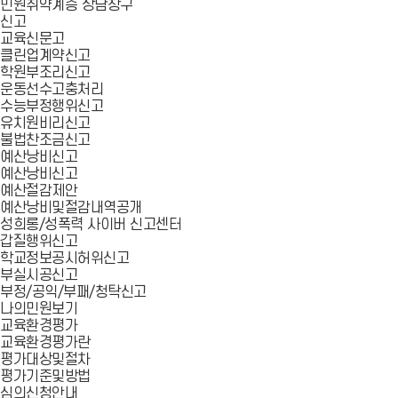
민원취약계층 상담창구
신고
교육신문고
클린업계약신고
학원부조리신고
운동선수고충처리
수능부정행위신고
유치원비리신고
불법찬조금신고
예산낭비신고
예산낭비신고
예산절감제안
예산낭비및절감내역공개
성희롱/성폭력 사이버 신고센터
갑질행위신고
학교정보공시허위신고
부실시공신고
부정/공익/부패/청탁신고
나의민원보기
교육환경평가
교육환경평가란
평가대상및절차
평가기준및방법
심의신청안내