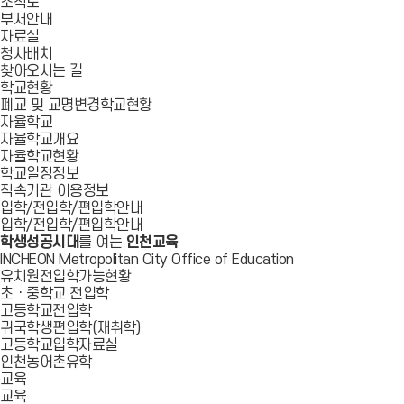
조직도
부서안내
자료실
청사배치
찾아오시는 길
학교현황
폐교 및 교명변경학교현황
자율학교
자율학교개요
자율학교현황
학교일정정보
직속기관 이용정보
입학/전입학/편입학안내
입학/전입학/편입학안내
학생성공시대
를 여는
인천교육
INCHEON Metropolitan City Office of Education
유치원전입학가능현황
초ㆍ중학교 전입학
고등학교전입학
귀국학생편입학(재취학)
고등학교입학자료실
인천농어촌유학
교육
교육