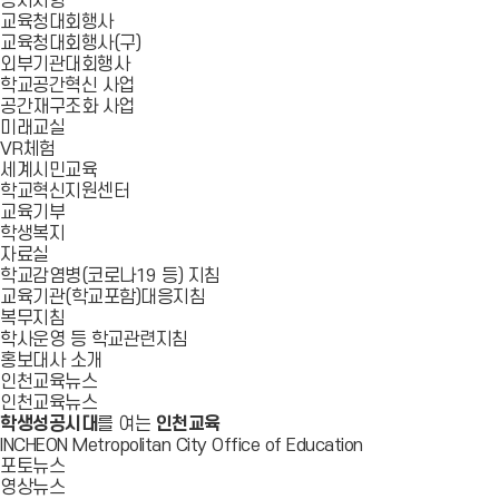
공지사항
교육청대회행사
교육청대회행사(구)
외부기관대회행사
학교공간혁신 사업
공간재구조화 사업
미래교실
VR체험
세계시민교육
학교혁신지원센터
교육기부
학생복지
자료실
학교감염병(코로나19 등) 지침
교육기관(학교포함)대응지침
복무지침
학사운영 등 학교관련지침
홍보대사 소개
인천교육뉴스
인천교육뉴스
학생성공시대
를 여는
인천교육
INCHEON Metropolitan City Office of Education
포토뉴스
영상뉴스