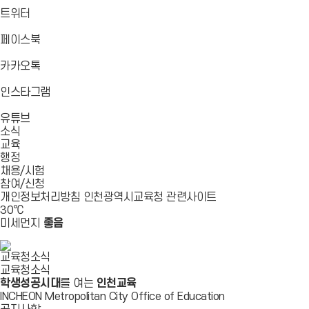
로
가
가
가
바
트위터
기
기
기
로
가
바
페이스북
기
로
가
바
카카오톡
기
로
가
바
인스타그램
기
로
바
가
유튜브
로
기
소식
가
교육
기
행정
채용/시험
참여/신청
개인정보처리방침
인천광역시교육청
관련사이트
30
℃
미세먼지
좋음
교육청소식
교육청소식
학생성공시대
를 여는
인천교육
INCHEON Metropolitan City Office of Education