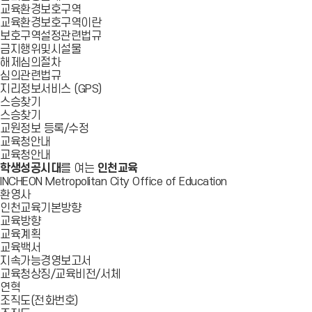
교육환경보호구역
교육환경보호구역이란
보호구역설정관련법규
금지행위및시설물
해제심의절차
심의관련법규
지리정보서비스 (GPS)
스승찾기
스승찾기
교원정보 등록/수정
교육청안내
교육청안내
학생성공시대
를 여는
인천교육
INCHEON Metropolitan City Office of Education
환영사
인천교육기본방향
교육방향
교육계획
교육백서
지속가능경영보고서
교육청상징/교육비전/서체
연혁
조직도(전화번호)