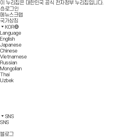
이 누리집은 대한민국 공식 전자정부 누리집입니다.
로그인
메뉴스크랩
국가상징
KOR
Language
English
Japanese
Chinese
Vietnamese
Russian
Mongolian
Thai
Uzbek
블
로
유
그
튜
페
바
브
이
인
로
바
스
스
카
가
로
북
타
카
SNS
기
가
바
그
오
SNS
기
로
램
톡
가
바
바
바
블로그
기
로
로