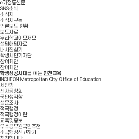
e가정통신문
SNS소식
소식지
소식지구독
언론보도 현황
보도자료
우리학교이모저모
설명해명자료
내사진찾기
학생시민기자단
참여제안
참여제안
학생성공시대
를 여는
인천교육
INCHEON Metropolitan City Office of Education
제안방
전자공청회
국민생각함
설문조사
적극행정
적극행정이란
교육및홍보
우수공무원국민추천
소극행정신고하기
칭찬합니다