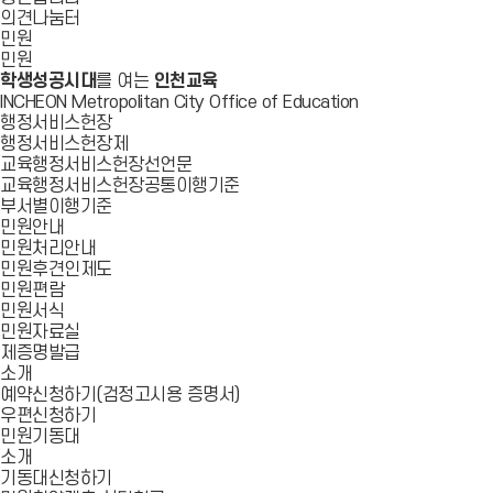
의견나눔터
민원
민원
학생성공시대
를 여는
인천교육
INCHEON Metropolitan City Office of Education
행정서비스헌장
행정서비스헌장제
교육행정서비스헌장선언문
교육행정서비스헌장공통이행기준
부서별이행기준
민원안내
민원처리안내
민원후견인제도
민원편람
민원서식
민원자료실
제증명발급
소개
예약신청하기(검정고시용 증명서)
우편신청하기
민원기동대
소개
기동대신청하기