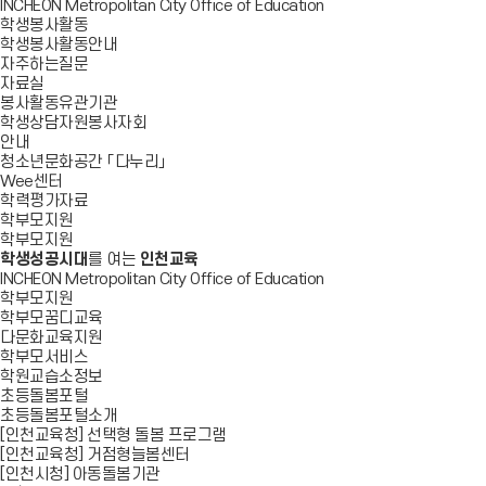
INCHEON Metropolitan City Office of Education
학생봉사활동
학생봉사활동안내
자주하는질문
자료실
봉사활동유관기관
학생상담자원봉사자회
안내
청소년문화공간 「다누리」
Wee센터
학력평가자료
학부모지원
학부모지원
학생성공시대
를 여는
인천교육
INCHEON Metropolitan City Office of Education
학부모지원
학부모꿈디교육
다문화교육지원
학부모서비스
학원교습소정보
초등돌봄포털
초등돌봄포털소개
[인천교육청] 선택형 돌봄 프로그램
[인천교육청] 거점형늘봄센터
[인천시청] 아동돌봄기관