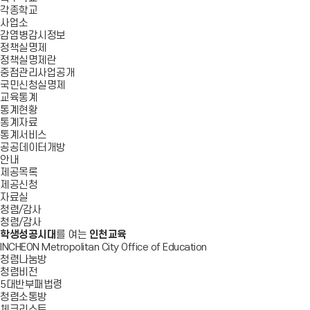
각종학교
사업소
감염병감시정보
정책실명제
정책실명제란
중점관리사업공개
국민신청실명제
교육통계
통계현황
통계자료
통계서비스
공공데이터개방
안내
제공목록
제공신청
자료실
청렴/감사
청렴/감사
학생성공시대
를 여는
인천교육
INCHEON Metropolitan City Office of Education
청렴나눔방
청렴비전
5대반부패법령
청렴소통방
체크리스트