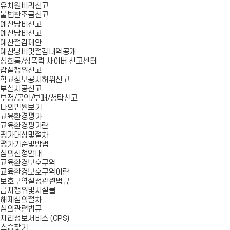
유치원비리신고
불법찬조금신고
예산낭비신고
예산낭비신고
예산절감제안
예산낭비및절감내역공개
성희롱/성폭력 사이버 신고센터
갑질행위신고
학교정보공시허위신고
부실시공신고
부정/공익/부패/청탁신고
나의민원보기
교육환경평가
교육환경평가란
평가대상및절차
평가기준및방법
심의신청안내
교육환경보호구역
교육환경보호구역이란
보호구역설정관련법규
금지행위및시설물
해제심의절차
심의관련법규
지리정보서비스 (GPS)
스승찾기