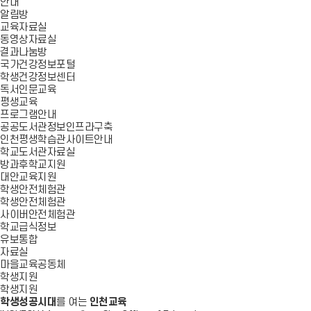
안내
알림방
교육자료실
동영상자료실
결과나눔방
국가건강정보포털
학생건강정보센터
독서인문교육
평생교육
프로그램안내
공공도서관정보인프라구축
인천평생학습관사이트안내
학교도서관자료실
방과후학교지원
대안교육지원
학생안전체험관
학생안전체험관
사이버안전체험관
학교급식정보
유보통합
자료실
마을교육공동체
학생지원
학생지원
학생성공시대
를 여는
인천교육