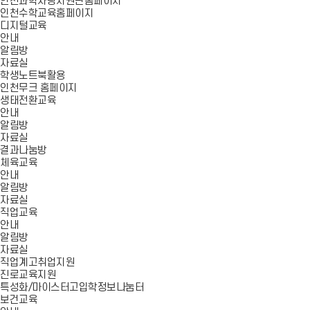
인천과학사랑지원단홈페이지
인천수학교육홈페이지
디지털교육
안내
알림방
자료실
학생노트북활용
인천무크 홈페이지
생태전환교육
안내
알림방
자료실
결과나눔방
체육교육
안내
알림방
자료실
직업교육
안내
알림방
자료실
직업계고취업지원
진로교육지원
특성화/마이스터고입학정보나눔터
보건교육