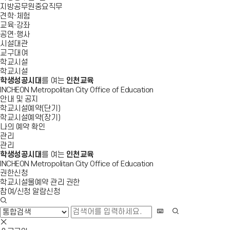
지방공무원중요직무
견학·체험
교육·강좌
공연·행사
시설대관
교구대여
학교시설
학교시설
학생성공시대
를 여는
인천교육
INCHEON Metropolitan City Office of Education
안내 및 공지
학교시설예약(단기)
학교시설예약(장기)
나의 예약 확인
관리
관리
학생성공시대
를 여는
인천교육
INCHEON Metropolitan City Office of Education
권한신청
학교시설물예약 관리 권한
참여/신청 알람신청
검
색
화
검
창
상
색
검
열
키