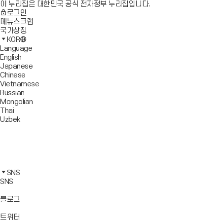
이 누리집은 대한민국 공식 전자정부 누리집입니다.
로그인
메뉴스크랩
국가상징
KOR
Language
English
Japanese
Chinese
Vietnamese
Russian
Mongolian
Thai
Uzbek
블
로
유
그
튜
페
바
브
이
인
로
바
스
스
카
가
로
북
타
카
SNS
기
가
바
그
오
SNS
기
로
램
톡
가
바
바
바
블로그
기
로
로
로
가
가
가
바
트위터