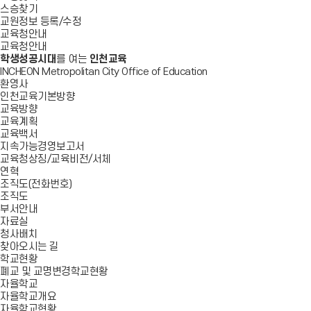
스승찾기
교원정보 등록/수정
교육청안내
교육청안내
학생성공시대
를 여는
인천교육
INCHEON Metropolitan City Office of Education
환영사
인천교육기본방향
교육방향
교육계획
교육백서
지속가능경영보고서
교육청상징/교육비전/서체
연혁
조직도(전화번호)
조직도
부서안내
자료실
청사배치
찾아오시는 길
학교현황
폐교 및 교명변경학교현황
자율학교
자율학교개요
자율학교현황