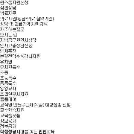
원스톱지원신청
심리상담
법률자문
의료지원(상담·의료 협약기관)
상담 및 의료협약기관 검색
자주하는질문
오시는 길
지방공무원인사상담
인사고충상담신청
인재추천
보결전담순회강사지원
유치원
유치원특수
초등
초등특수
중등특수
영양교사
조리실무사지원
물품대여
교직원 인플루엔자(독감) 예방접종 신청
교수학습지원
교육플랫폼
정보공개
정보공개
학생성공시대
를 여는
인천교육