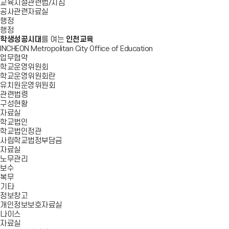
교육시설관련법/지침
공사관련자료실
행정
행정
학생성공시대
를 여는
인천교육
INCHEON Metropolitan City Office of Education
업무협약
학교운영위원회
학교운영위원회란
유치원운영위원회
관련법령
구성현황
자료실
학교법인
학교법인정관
사립학교법정부담금
자료실
노무관리
보수
복무
기타
정보창고
개인정보보호자료실
나이스
자료실