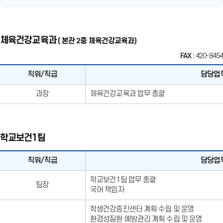
체육건강교육과
( 본관 2층 체육건강교육과)
FAX
: 420-8454
직위/직급
담당업
직
과장
체육건강교육과 업무 총괄
위/
직
급,
이
학교보건1팀
름,
담
당
직위/직급
담당업
업
직
무,
학교보건1팀 업무 총괄
팀장
위/
전
국어 책임자
직
화
급,
번
학생건강증진센터 계획 수립 및 운영
이
호,
환경성질환 예방관리 계획 수립 및 운영