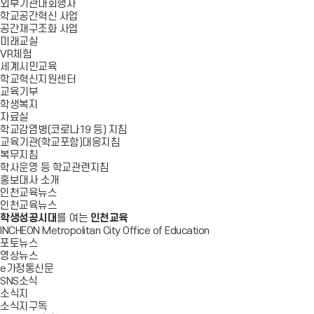
외부기관대회행사
학교공간혁신 사업
공간재구조화 사업
미래교실
VR체험
세계시민교육
학교혁신지원센터
교육기부
학생복지
자료실
학교감염병(코로나19 등) 지침
교육기관(학교포함)대응지침
복무지침
학사운영 등 학교관련지침
홍보대사 소개
인천교육뉴스
인천교육뉴스
학생성공시대
를 여는
인천교육
INCHEON Metropolitan City Office of Education
포토뉴스
영상뉴스
e가정통신문
SNS소식
소식지
소식지구독