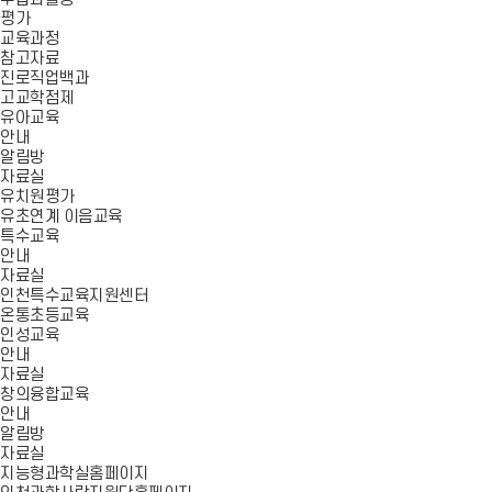
평가
교육과정
참고자료
진로직업백과
고교학점제
유아교육
안내
알림방
자료실
유치원평가
유초연계 이음교육
특수교육
안내
자료실
인천특수교육지원센터
온통초등교육
인성교육
안내
자료실
창의융합교육
안내
알림방
자료실
지능형과학실홈페이지