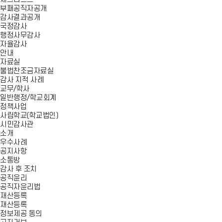
부패공직자공개
감사결과공개
국정감사
행정사무감사
자율감사
안내
자료실
불법찬조금자료실
감사 지적 사례
교무/학사
일반행정/학교회계
정책사업
사립학교(학교법인)
시민감사관
소개
우수사례
공지사항
소통방
감사 후 조치
공직윤리
공직자윤리법
재산등록
재산등록
정보제공 동의