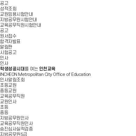
공고
성적조회
교원임용시험안내
지방공무원시험안내
교육공무직원시험안내
공고
원서접수
합격자발표
알림판
시험공고
인사
인사
학생성공시대
를 여는
인천교육
INCHEON Metropolitan City Office of Education
인사알림조회
초등교원
중등교원
교육공무직원
교원인사
초등
중등
지방공무원인사
교육공무직원인사
승진심사실적검증
지방공무원5급