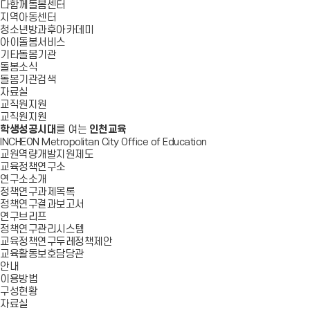
다함께돌봄센터
지역아동센터
청소년방과후아카데미
아이돌봄서비스
기타돌봄기관
돌봄소식
돌봄기관검색
자료실
교직원지원
교직원지원
학생성공시대
를 여는
인천교육
INCHEON Metropolitan City Office of Education
교원역량개발지원제도
교육정책연구소
연구소소개
정책연구과제목록
정책연구결과보고서
연구브리프
정책연구관리시스템
교육정책연구두레정책제안
교육활동보호담당관
안내
이용방법
구성현황
자료실