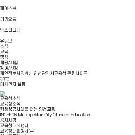
기
기
기
로
가
바
페이스북
기
로
가
바
카카오톡
기
로
가
바
인스타그램
기
로
바
가
유튜브
로
기
소식
가
교육
기
행정
채용/시험
참여/신청
개인정보처리방침
인천광역시교육청
관련사이트
31
℃
미세먼지
보통
교육청소식
교육청소식
학생성공시대
를 여는
인천교육
INCHEON Metropolitan City Office of Education
공지사항
교육청대회행사
교육청대회행사(구)