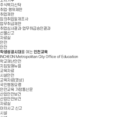
고지거부
주식백지신탁
취업·행위제한
취업제한
임의취업일제조사
업무취급제한
취업심사결과·업무취급승인결과
선물신고
자료실
안전
안전
학생성공시대
를 여는
인천교육
INCHEON Metropolitan City Office of Education
학교재난안전
지침및매뉴얼
교육자료
시설안전
교육자료(영상)
국민행동요령
안전교육 가정통신문
산업안전보건
산업안전보건
자료실
아차사고 신고
시설