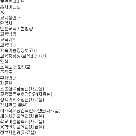
로
기
관련사이트
가
사이트맵
모
기
바
교육청안내
일
환영사
메
인천교육기본방향
뉴
교육방향
닫
교육계획
기
교육백서
지속가능경영보고서
교육청상징/교육비전/서체
연혁
조직도(전화번호)
조직도
부서안내
자료실
소통협력담당관(자료실)
교육활동보호담당관(자료실)
정책기획조정관(자료실)
감사관(자료실)
미래학교공간혁신추진단(자료실)
세계시민교육과(자료실)
학교마을협력과(자료실)
융합인재교육과(자료실)
정보지원과(자료실)