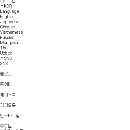
사
모
전
색
로그인
기
보
이
바
체
영
KOR
드
트
일
메
역
Language
창
맵
메
뉴
닫
English
열
이
뉴
기
Japanese
기
동
열
Chinese
기
Vietnamese
Russian
Mongolian
Thai
Uzbek
SNS
SNS
바
블로그
로
가
바
트위터
기
로
가
바
페이스북
기
로
가
바
카카오톡
기
로
가
바
인스타그램
기
로
바
가
유튜브