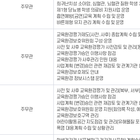
름,
직
희귀난치성 소아암, 심혈관, 뇌혈관 질환 학생
주무관
담
무
제1형 당뇨병 학생 의료비 지원사업 운영
당
대
흡연예방(금연)교육 계획 수립 및 운영
업
리
바른체형 유지 관리 계획 수립 및 운영
무,
자
전
에
교육환경평가제도(사전․사후) 종합계획 수립 
화
대
교육환경보호위원회 구성·운영
번
한
사전 및 사후 교육환경평가 사전검토 및 관리(동부
호,
정
교육환경평가승인 이행사항 점검
주무관
직
보
교육환경평가 사후관리 민원 대응
무
를
사업계획 (변경)승인 관련 재검토 및 관계기관
대
제
교육환경보호제도 안내
리
공
교육환경 정보시스템 운영
자
합
에
사전 및 사후 교육환경평가 및 관리(북부, 서부)
니
대
교육환경평가승인 이행사항 점검
다.
한
사업계획 (변경)승인 관련 재검토 및 관계기관
정
주무관
교육환경보호위원회 운영 지원(회의록 작성, 예
보
교육환경보호구역 관리
를
어린이활동공간 지도점검 및 관리(유해물질 포
제
폭염 대응계획 수립 및 상황관리
공
합