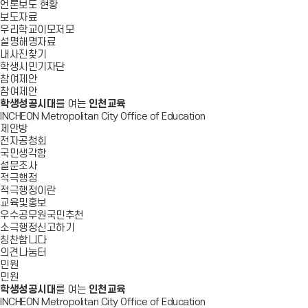
언론보도 현황
보도자료
우리학교이모저모
설명해명자료
내사진찾기
학생시민기자단
참여제안
참여제안
학생성공시대
를 여는
인천교육
INCHEON Metropolitan City Office of Education
제안방
전자공청회
국민생각함
설문조사
적극행정
적극행정이란
교육및홍보
우수공무원국민추천
소극행정신고하기
칭찬합니다
의견나눔터
민원
민원
학생성공시대
를 여는
인천교육
INCHEON Metropolitan City Office of Education