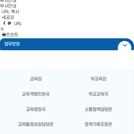
부서안내
부서안내
URL 복사
S
공유
N
네
엑
페
카
복
URL
S
이
스
이
카
사
S
영
버
공
스
오
N
프린트
역
밴
유
북
톡
S
업무분장
펼
드
공
공
영
치
공
유
유
역
기
유
닫
기
교육감
부교육감
교육역량지원국
학교교육국
교육행정국
소통협력담당관
교육활동보호담당관
정책기획조정관