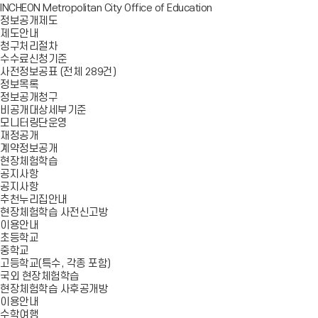
INCHEON Metropolitan City Office of Education
정보공개제도
제도안내
청구처리절차
수수료신청기준
사전정보공표 (전체 289건)
정보목록
정보공개청구
비공개대상세부기준
모니터링단운영
재정공개
계약정보공개
현장체험학습
공지사항
공지사항
추천누리집안내
현장체험학습 사전신고방
이용안내
초등학교
중학교
고등학교(특수, 각종 포함)
국외 현장체험학습
현장체험학습 사후공개방
이용안내
수학여행