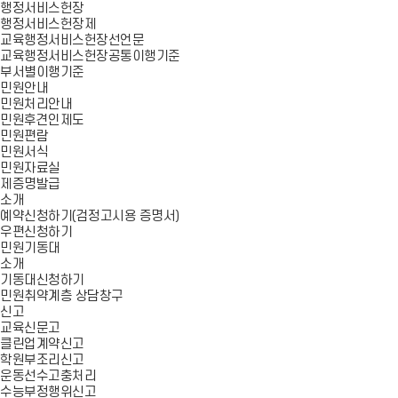
행정서비스헌장
행정서비스헌장제
교육행정서비스헌장선언문
교육행정서비스헌장공통이행기준
부서별이행기준
민원안내
민원처리안내
민원후견인제도
민원편람
민원서식
민원자료실
제증명발급
소개
예약신청하기(검정고시용 증명서)
우편신청하기
민원기동대
소개
기동대신청하기
민원취약계층 상담창구
신고
교육신문고
클린업계약신고
학원부조리신고
운동선수고충처리
수능부정행위신고