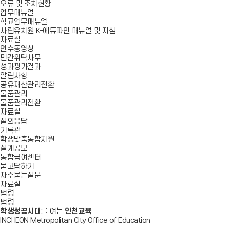
오류 및 조치현황
업무매뉴얼
학교업무매뉴얼
사립유치원 K-에듀파인 매뉴얼 및 지침
자료실
연수동영상
민간위탁사무
성과평가결과
알림사항
공유재산관리전환
물품관리
물품관리전환
자료실
질의응답
기록관
학생맞춤통합지원
설계공모
통합급여센터
묻고답하기
자주묻는질문
자료실
법령
법령
학생성공시대
를 여는
인천교육
INCHEON Metropolitan City Office of Education