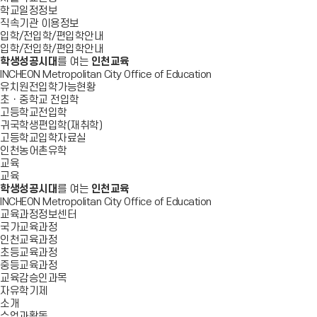
학교일정정보
직속기관 이용정보
입학/전입학/편입학안내
입학/전입학/편입학안내
학생성공시대
를 여는
인천교육
INCHEON Metropolitan City Office of Education
유치원전입학가능현황
초ㆍ중학교 전입학
고등학교전입학
귀국학생편입학(재취학)
고등학교입학자료실
인천농어촌유학
교육
교육
학생성공시대
를 여는
인천교육
INCHEON Metropolitan City Office of Education
교육과정정보센터
국가교육과정
인천교육과정
초등교육과정
중등교육과정
교육감승인과목
자유학기제
소개
수업과활동