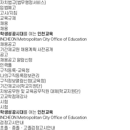
자치법규(법무행정서비스)
입법예고
고시/지침
교육규제
채용
채용
학생성공시대
를 여는
인천교육
INCHEON Metropolitan City Office of Education
채용공고
기간제교원 채용계획 사전공개
공고
채용공고 알람신청
인력풀
구직등록-교육청
나의구직등록정보관리
구직정보열람신청(교육청)
기간제교사(학교지원단)
지방공무원 및 교육공무직원 대체(학교지원단)
고교학점제강사
시험
시험
학생성공시대
를 여는
인천교육
INCHEON Metropolitan City Office of Education
검정고시안내
초졸ㆍ중졸ㆍ고졸검정고시안내