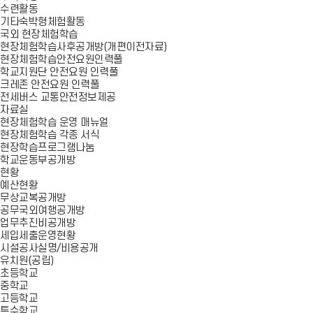
수련활동
기타숙박형체험활동
국외 현장체험학습
현장체험학습사후공개방(개편이전자료)
현장체험학습안전요원인력풀
학교지원단 안전요원 인력풀
크레존 안전요원 인력풀
전세버스 교통안전정보제공
자료실
현장체험학습 운영 매뉴얼
현장체험학습 각종 서식
현장학습프로그램나눔
학교운동부공개방
현황
예산현황
무상교복공개방
공무국외여행공개방
업무추진비공개방
세입세출운영현황
시설공사실명/비용공개
유치원(공립)
초등학교
중학교
고등학교
특수학교