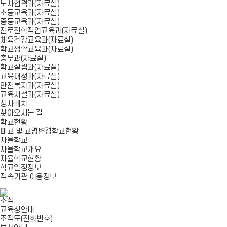
노사협력과(자료실)
초등교육과(자료실)
중등교육과(자료실)
진로진학직업교육과(자료실)
체육건강교육과(자료실)
학교생활교육과(자료실)
총무과(자료실)
학교설립과(자료실)
교육재정과(자료실)
안전복지과(자료실)
교육시설과(자료실)
청사배치
찾아오시는 길
학교현황
폐교 및 교명변경학교현황
자율학교
자율학교개요
자율학교현황
학교일정정보
직속기관 이용정보
소식
교육청안내
조직도(전화번호)