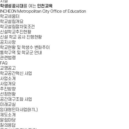
시설
학생성공시대
를 여는
인천교육
INCHEON Metropolitan City Office of Education
학교세움터
학교설립개요
학교설립절차및조건
신설학교추진현황
신설 학교 공사 진행현황
공지사항
학교현황 및 학생수 변화추이
통학구역 및 학교군 안내
관련법령
FAQ
교명공고
학교공간혁신 사업
사업소개
사업개요
추진방향
선정현황
공간재구조화 사업
미래교실
임대형민자사업(BTL)
제도소개
알림마당
질의응답