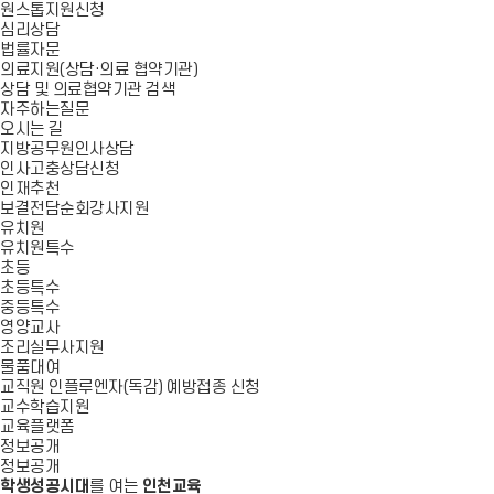
원스톱지원신청
심리상담
법률자문
의료지원(상담·의료 협약기관)
상담 및 의료협약기관 검색
자주하는질문
오시는 길
지방공무원인사상담
인사고충상담신청
인재추천
보결전담순회강사지원
유치원
유치원특수
초등
초등특수
중등특수
영양교사
조리실무사지원
물품대여
교직원 인플루엔자(독감) 예방접종 신청
교수학습지원
교육플랫폼
정보공개
정보공개
학생성공시대
를 여는
인천교육