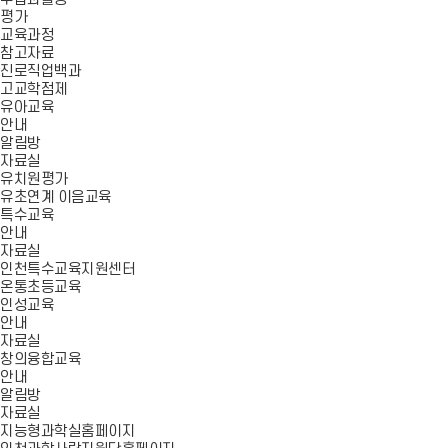
평가
교육과정
참고자료
진로직업백과
고교학점제
유아교육
안내
알림방
자료실
유치원평가
유초연계 이음교육
특수교육
안내
자료실
인천특수교육지원센터
온통초등교육
인성교육
안내
자료실
창의융합교육
안내
알림방
자료실
지능형과학실홈페이지