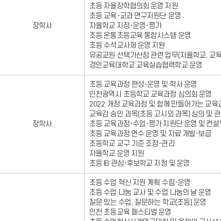
름,
직
초등 자율장학협의회 운영 지원
담
무
초등 교육･교과 연구지원단 운영
당
대
장학사
자율학교 지정･운영･평가
업
리
초등 온통초등교육 통합시스템 운영
무,
자
초등 수석교사제 운영 지원
전
에
유공교원 선택가산점 관련 업무(자율학교, 교
화
대
경인교육대학교 교육실습협력학교 운영
번
한
호,
정
초등 교육과정 편성･운영 및 학사 운영
직
보
인천광역시 초등학교 교육과정 심의회 운영
무
를
2022 개정 교육과정 및 함께 만들어가는 교육
대
제
교육감 승인 과목(초등 고시외 과목) 심의 및 
리
공
장학사
초등 교육과정･수업･평가 지원단 운영 및 컨설
자
합
초등 교육과정 연수 운영 및 자료 개발･보급
에
니
초등학교 교구 기준 조정･관리
대
다.
자율학교 운영 지원
한
초등 IB 관심･후보학교 지정 및 운영
정
보
초등 수업 혁신 지원 계획 수립･운영
를
초등 수업 나눔 교사 및 수업 나눔의 날 운영
제
질문 있는 수업, 질문하는 학교(초등) 운영
공
인천 초등교육 페스티벌 운영
합