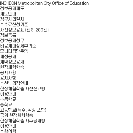
INCHEON Metropolitan City Office of Education
정보공개제도
제도안내
청구처리절차
수수료신청기준
사전정보공표 (전체 289건)
정보목록
정보공개청구
비공개대상세부기준
모니터링단운영
재정공개
계약정보공개
현장체험학습
공지사항
공지사항
추천누리집안내
현장체험학습 사전신고방
이용안내
초등학교
중학교
고등학교(특수, 각종 포함)
국외 현장체험학습
현장체험학습 사후공개방
이용안내
수학여행