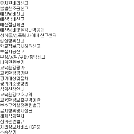
유치원비리신고
불법찬조금신고
예산낭비신고
예산낭비신고
예산절감제안
예산낭비및절감내역공개
성희롱/성폭력 사이버 신고센터
갑질행위신고
학교정보공시허위신고
부실시공신고
부정/공익/부패/청탁신고
나의민원보기
교육환경평가
교육환경평가란
평가대상및절차
평가기준및방법
심의신청안내
교육환경보호구역
교육환경보호구역이란
보호구역설정관련법규
금지행위및시설물
해제심의절차
심의관련법규
지리정보서비스 (GPS)
스승찾기