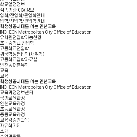
학교일정정보
직속기관 이용정보
입학/전입학/편입학안내
입학/전입학/편입학안내
학생성공시대
를 여는
인천교육
INCHEON Metropolitan City Office of Education
유치원전입학가능현황
초ㆍ중학교 전입학
고등학교전입학
귀국학생편입학(재취학)
고등학교입학자료실
인천농어촌유학
교육
교육
학생성공시대
를 여는
인천교육
INCHEON Metropolitan City Office of Education
교육과정정보센터
국가교육과정
인천교육과정
초등교육과정
중등교육과정
교육감승인과목
자유학기제
소개
수업과활동