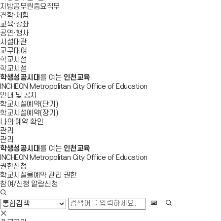
지방공무원중요직무
견학·체험
교육·강좌
공연·행사
시설대관
교구대여
학교시설
학교시설
학생성공시대
를 여는
인천교육
INCHEON Metropolitan City Office of Education
안내 및 공지
학교시설예약(단기)
학교시설예약(장기)
나의 예약 확인
관리
관리
학생성공시대
를 여는
인천교육
INCHEON Metropolitan City Office of Education
권한신청
학교시설물예약 관리 권한
참여/신청 알람신청
검
색
화
검
창
상
색
검
열
키