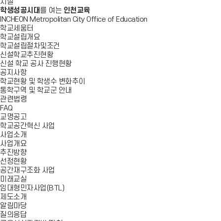
시설
학생성공시대
를 여는
인천교육
INCHEON Metropolitan City Office of Education
학교세움터
학교설립개요
학교설립절차및조건
신설학교추진현황
신설 학교 공사 진행현황
공지사항
학교현황 및 학생수 변화추이
통학구역 및 학교군 안내
관련법령
FAQ
교명공고
학교공간혁신 사업
사업소개
사업개요
추진방향
선정현황
공간재구조화 사업
미래교실
임대형민자사업(BTL)
제도소개
알림마당
질의응답