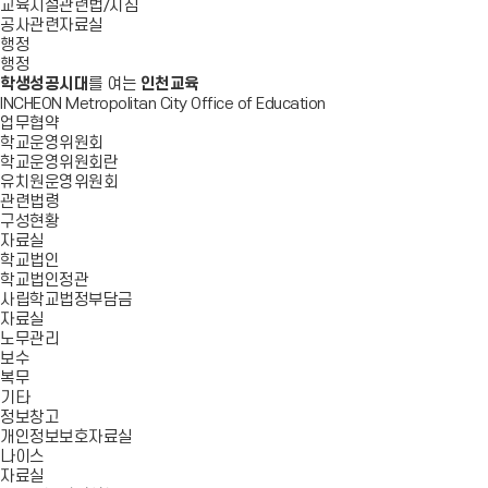
교육시설관련법/지침
공사관련자료실
행정
행정
학생성공시대
를 여는
인천교육
INCHEON Metropolitan City Office of Education
업무협약
학교운영위원회
학교운영위원회란
유치원운영위원회
관련법령
구성현황
자료실
학교법인
학교법인정관
사립학교법정부담금
자료실
노무관리
보수
복무
기타
정보창고
개인정보보호자료실
나이스
자료실