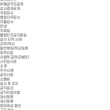
부패공직자공개
감사결과공개
국정감사
행정사무감사
자율감사
안내
자료실
불법찬조금자료실
감사 지적 사례
교무/학사
일반행정/학교회계
정책사업
사립학교(학교법인)
시민감사관
소개
우수사례
공지사항
소통방
감사 후 조치
공직윤리
공직자윤리법
재산등록
재산등록
정보제공 동의