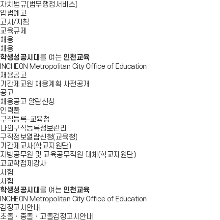
자치법규(법무행정서비스)
입법예고
고시/지침
교육규제
채용
채용
학생성공시대
를 여는
인천교육
INCHEON Metropolitan City Office of Education
채용공고
기간제교원 채용계획 사전공개
공고
채용공고 알람신청
인력풀
구직등록-교육청
나의구직등록정보관리
구직정보열람신청(교육청)
기간제교사(학교지원단)
지방공무원 및 교육공무직원 대체(학교지원단)
고교학점제강사
시험
시험
학생성공시대
를 여는
인천교육
INCHEON Metropolitan City Office of Education
검정고시안내
초졸ㆍ중졸ㆍ고졸검정고시안내