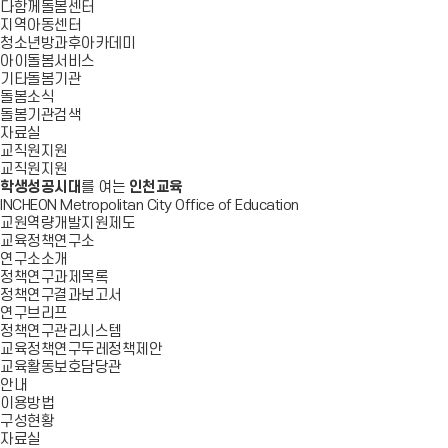
다함께돌봄센터
지역아동센터
청소년방과후아카데미
아이돌봄서비스
기타돌봄기관
돌봄소식
돌봄기관검색
자료실
교직원지원
교직원지원
학생성공시대
를 여는
인천교육
INCHEON Metropolitan City Office of Education
교원역량개발지원제도
교육정책연구소
연구소소개
정책연구과제목록
정책연구결과보고서
연구브리프
정책연구관리시스템
교육정책연구두레정책제안
교육활동보호담당관
안내
이용방법
구성현황
자료실