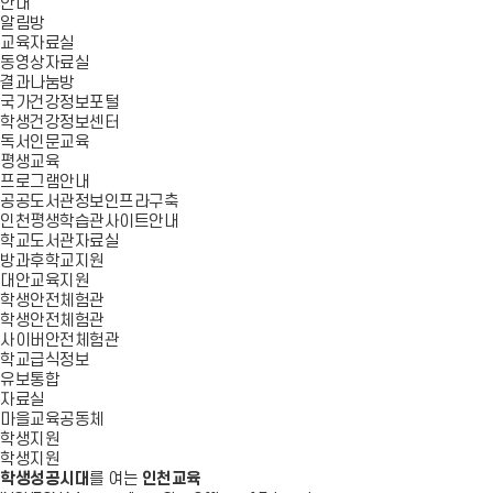
안내
알림방
교육자료실
동영상자료실
결과나눔방
국가건강정보포털
학생건강정보센터
독서인문교육
평생교육
프로그램안내
공공도서관정보인프라구축
인천평생학습관사이트안내
학교도서관자료실
방과후학교지원
대안교육지원
학생안전체험관
학생안전체험관
사이버안전체험관
학교급식정보
유보통합
자료실
마을교육공동체
학생지원
학생지원
학생성공시대
를 여는
인천교육