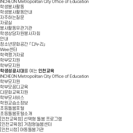
INCHEON Metropolitan City Office of Education
학생봉사활동
학생봉사활동안내
자주하는질문
자료실
봉사활동유관기관
학생상담자원봉사자회
안내
청소년문화공간 「다누리」
Wee센터
학력평가자료
학부모지원
학부모지원
학생성공시대
를 여는
인천교육
INCHEON Metropolitan City Office of Education
학부모지원
학부모꿈디교육
다문화교육지원
학부모서비스
학원교습소정보
초등돌봄포털
초등돌봄포털소개
[인천교육청] 선택형 돌봄 프로그램
[인천교육청] 거점형늘봄센터
[인천시청] 아동돌봄기관