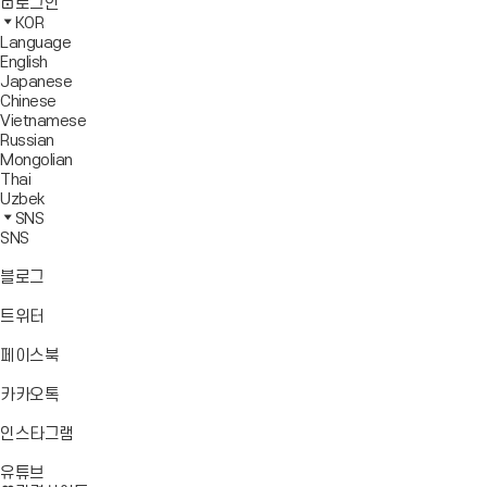
사
모
전
색
로그인
기
보
이
바
체
영
KOR
드
트
일
메
역
Language
창
맵
메
뉴
닫
English
열
이
뉴
기
Japanese
기
동
열
Chinese
기
Vietnamese
Russian
Mongolian
Thai
Uzbek
SNS
SNS
바
블로그
로
가
바
트위터
기
로
가
바
페이스북
기
로
가
바
카카오톡
기
로
가
바
인스타그램
기
로
바
가
유튜브