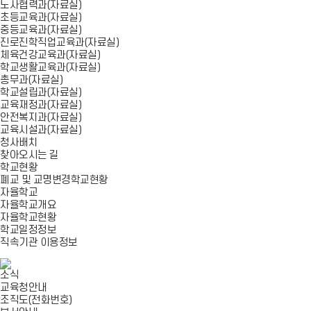
노사협력과(자료실)
초등교육과(자료실)
중등교육과(자료실)
진로진학직업교육과(자료실)
체육건강교육과(자료실)
학교생활교육과(자료실)
총무과(자료실)
학교설립과(자료실)
교육재정과(자료실)
안전복지과(자료실)
교육시설과(자료실)
청사배치
찾아오시는 길
학교현황
폐교 및 교명변경학교현황
자율학교
자율학교개요
자율학교현황
학교일정정보
직속기관 이용정보
소식
교육청안내
조직도(전화번호)