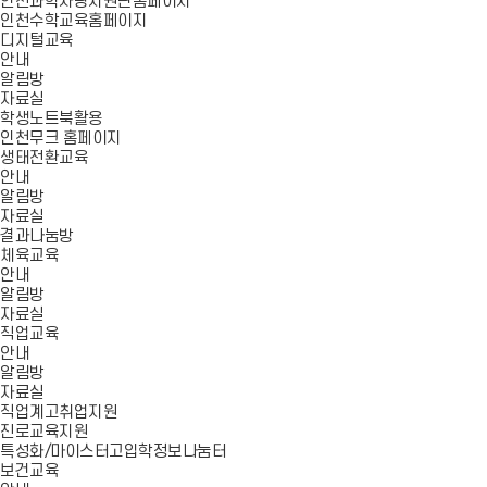
인천과학사랑지원단홈페이지
인천수학교육홈페이지
디지털교육
안내
알림방
자료실
학생노트북활용
인천무크 홈페이지
생태전환교육
안내
알림방
자료실
결과나눔방
체육교육
안내
알림방
자료실
직업교육
안내
알림방
자료실
직업계고취업지원
진로교육지원
특성화/마이스터고입학정보나눔터
보건교육