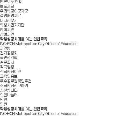
언론보도 현황
보도자료
우리학교이모저모
설명해명자료
내사진찾기
학생시민기자단
참여제안
참여제안
학생성공시대
를 여는
인천교육
INCHEON Metropolitan City Office of Education
제안방
전자공청회
국민생각함
설문조사
적극행정
적극행정이란
교육및홍보
우수공무원국민추천
소극행정신고하기
칭찬합니다
의견나눔터
민원
민원
학생성공시대
를 여는
인천교육
INCHEON Metropolitan City Office of Education