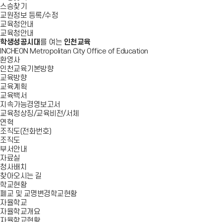
스승찾기
교원정보 등록/수정
교육청안내
교육청안내
학생성공시대
를 여는
인천교육
INCHEON Metropolitan City Office of Education
환영사
인천교육기본방향
교육방향
교육계획
교육백서
지속가능경영보고서
교육청상징/교육비전/서체
연혁
조직도(전화번호)
조직도
부서안내
자료실
청사배치
찾아오시는 길
학교현황
폐교 및 교명변경학교현황
자율학교
자율학교개요
자율학교현황