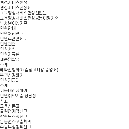
행정서비스헌장
행정서비스헌장제
교육행정서비스헌장선언문
교육행정서비스헌장공통이행기준
부서별이행기준
민원안내
민원처리안내
민원후견인제도
민원편람
민원서식
민원자료실
제증명발급
소개
예약신청하기(검정고시용 증명서)
우편신청하기
민원기동대
소개
기동대신청하기
민원취약계층 상담창구
신고
교육신문고
클린업계약신고
학원부조리신고
운동선수고충처리
수능부정행위신고