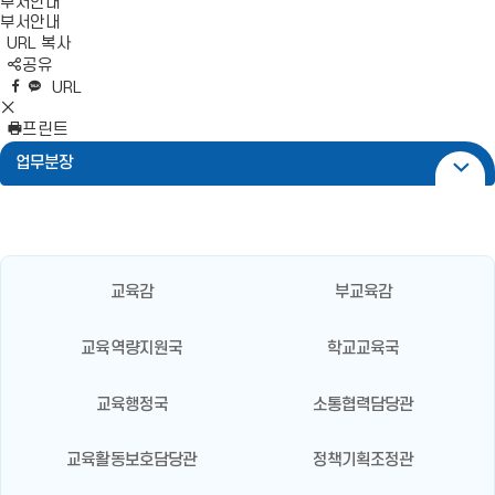
부서안내
부서안내
URL 복사
S
공유
N
네
엑
페
카
복
URL
S
이
스
이
카
사
S
영
버
공
스
오
N
프린트
역
밴
유
북
톡
S
업무분장
펼
드
공
공
영
치
공
유
유
역
기
유
닫
기
교육감
부교육감
교육역량지원국
학교교육국
교육행정국
소통협력담당관
교육활동보호담당관
정책기획조정관