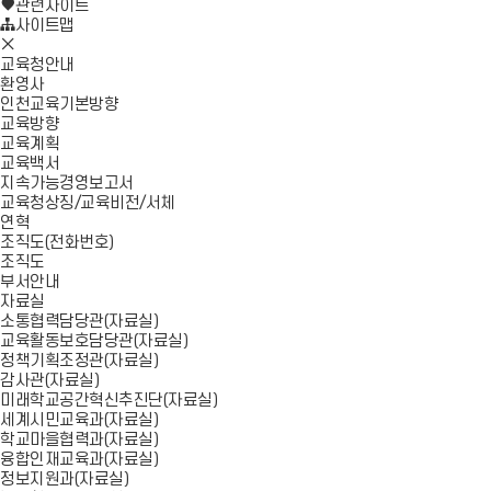
로
기
관련사이트
가
사이트맵
모
기
바
교육청안내
일
환영사
메
인천교육기본방향
뉴
교육방향
닫
교육계획
기
교육백서
지속가능경영보고서
교육청상징/교육비전/서체
연혁
조직도(전화번호)
조직도
부서안내
자료실
소통협력담당관(자료실)
교육활동보호담당관(자료실)
정책기획조정관(자료실)
감사관(자료실)
미래학교공간혁신추진단(자료실)
세계시민교육과(자료실)
학교마을협력과(자료실)
융합인재교육과(자료실)
정보지원과(자료실)