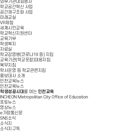
외부기관대회행사
학교공간혁신 사업
공간재구조화 사업
미래교실
VR체험
세계시민교육
학교혁신지원센터
교육기부
학생복지
자료실
학교감염병(코로나19 등) 지침
교육기관(학교포함)대응지침
복무지침
학사운영 등 학교관련지침
홍보대사 소개
인천교육뉴스
인천교육뉴스
학생성공시대
를 여는
인천교육
INCHEON Metropolitan City Office of Education
포토뉴스
영상뉴스
e가정통신문
SNS소식
소식지
소식지구독