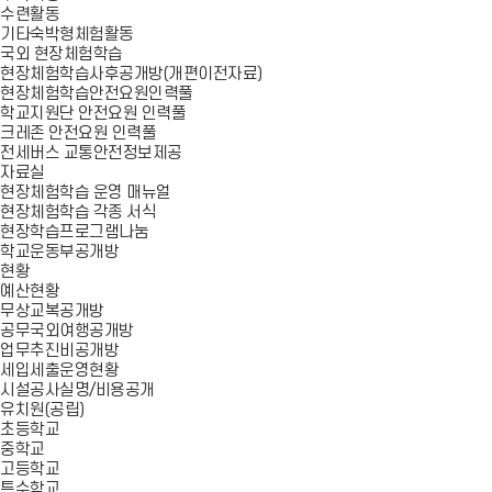
수련활동
기타숙박형체험활동
국외 현장체험학습
현장체험학습사후공개방(개편이전자료)
현장체험학습안전요원인력풀
학교지원단 안전요원 인력풀
크레존 안전요원 인력풀
전세버스 교통안전정보제공
자료실
현장체험학습 운영 매뉴얼
현장체험학습 각종 서식
현장학습프로그램나눔
학교운동부공개방
현황
예산현황
무상교복공개방
공무국외여행공개방
업무추진비공개방
세입세출운영현황
시설공사실명/비용공개
유치원(공립)
초등학교
중학교
고등학교
특수학교