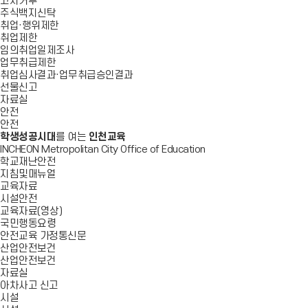
고지거부
주식백지신탁
취업·행위제한
취업제한
임의취업일제조사
업무취급제한
취업심사결과·업무취급승인결과
선물신고
자료실
안전
안전
학생성공시대
를 여는
인천교육
INCHEON Metropolitan City Office of Education
학교재난안전
지침및매뉴얼
교육자료
시설안전
교육자료(영상)
국민행동요령
안전교육 가정통신문
산업안전보건
산업안전보건
자료실
아차사고 신고
시설