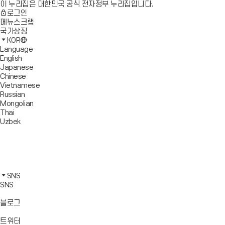
이 누리집은 대한민국 공식 전자정부 누리집입니다.
로그인
메뉴스크랩
국가상징
KOR
Language
English
Japanese
Chinese
Vietnamese
Russian
Mongolian
Thai
Uzbek
블
로
유
그
튜
페
바
브
이
인
로
바
스
스
카
가
로
북
타
카
SNS
기
가
바
그
오
SNS
기
로
램
톡
가
바
바
바
블로그
기
로
로
로
가
가
가
바
트위터