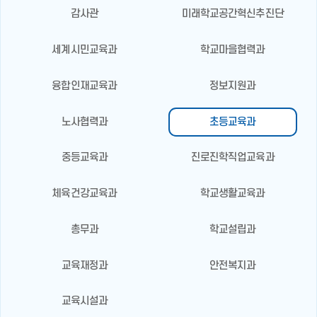
감사관
미래학교공간혁신추진단
세계시민교육과
학교마을협력과
융합인재교육과
정보지원과
노사협력과
초등교육과
중등교육과
진로진학직업교육과
체육건강교육과
학교생활교육과
총무과
학교설립과
교육재정과
안전복지과
교육시설과