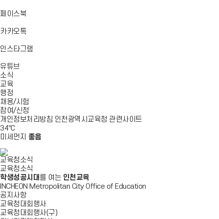
기
기
기
로
가
바
페이스북
기
로
가
바
카카오톡
기
로
가
바
인스타그램
기
로
바
가
유튜브
로
기
소식
가
교육
기
행정
채용/시험
참여/신청
개인정보처리방침
인천광역시교육청
관련사이트
34
℃
미세먼지
좋음
교육청소식
교육청소식
학생성공시대
를 여는
인천교육
INCHEON Metropolitan City Office of Education
공지사항
교육청대회행사
교육청대회행사(구)