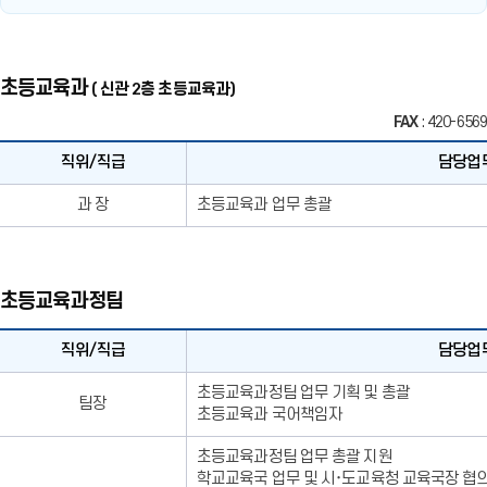
초등교육과
( 신관 2층 초등교육과)
FAX
: 420-6569
직위/직급
담당업
직
과 장
초등교육과 업무 총괄
위/
직
급,
이
초등교육과정팀
름,
담
당
직위/직급
담당업
업
직
무,
초등교육과정팀 업무 기획 및 총괄
팀장
위/
전
초등교육과 국어책임자
직
화
급,
번
초등교육과정팀 업무 총괄 지원
이
호,
학교교육국 업무 및 시･도교육청 교육국장 협