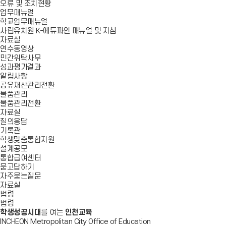
오류 및 조치현황
업무매뉴얼
학교업무매뉴얼
사립유치원 K-에듀파인 매뉴얼 및 지침
자료실
연수동영상
민간위탁사무
성과평가결과
알림사항
공유재산관리전환
물품관리
물품관리전환
자료실
질의응답
기록관
학생맞춤통합지원
설계공모
통합급여센터
묻고답하기
자주묻는질문
자료실
법령
법령
학생성공시대
를 여는
인천교육
INCHEON Metropolitan City Office of Education