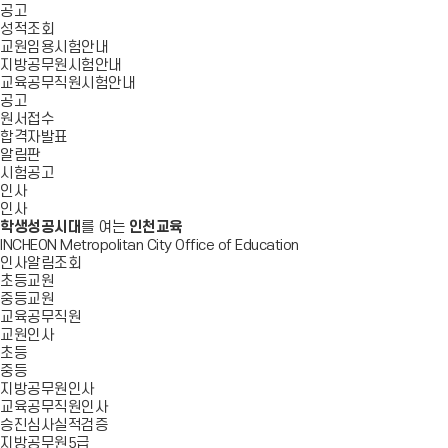
공고
성적조회
교원임용시험안내
지방공무원시험안내
교육공무직원시험안내
공고
원서접수
합격자발표
알림판
시험공고
인사
인사
학생성공시대
를 여는
인천교육
INCHEON Metropolitan City Office of Education
인사알림조회
초등교원
중등교원
교육공무직원
교원인사
초등
중등
지방공무원인사
교육공무직원인사
승진심사실적검증
지방공무원5급