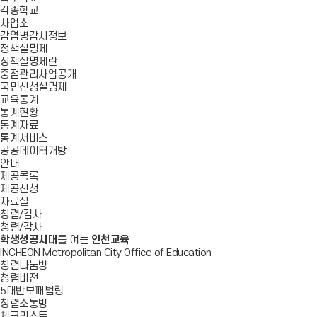
각종학교
사업소
감염병감시정보
정책실명제
정책실명제란
중점관리사업공개
국민신청실명제
교육통계
통계현황
통계자료
통계서비스
공공데이터개방
안내
제공목록
제공신청
자료실
청렴/감사
청렴/감사
학생성공시대
를 여는
인천교육
INCHEON Metropolitan City Office of Education
청렴나눔방
청렴비전
5대반부패법령
청렴소통방
체크리스트