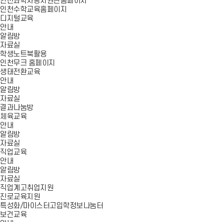
인천과학사랑지원단홈페이지
인천수학교육홈페이지
디지털교육
안내
알림방
자료실
학생노트북활용
인천무크 홈페이지
생태전환교육
안내
알림방
자료실
결과나눔방
체육교육
안내
알림방
자료실
직업교육
안내
알림방
자료실
직업계고취업지원
진로교육지원
특성화/마이스터고입학정보나눔터
보건교육