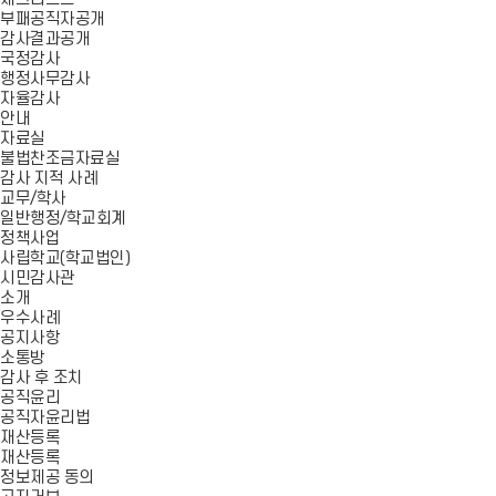
부패공직자공개
감사결과공개
국정감사
행정사무감사
자율감사
안내
자료실
불법찬조금자료실
감사 지적 사례
교무/학사
일반행정/학교회계
정책사업
사립학교(학교법인)
시민감사관
소개
우수사례
공지사항
소통방
감사 후 조치
공직윤리
공직자윤리법
재산등록
재산등록
정보제공 동의