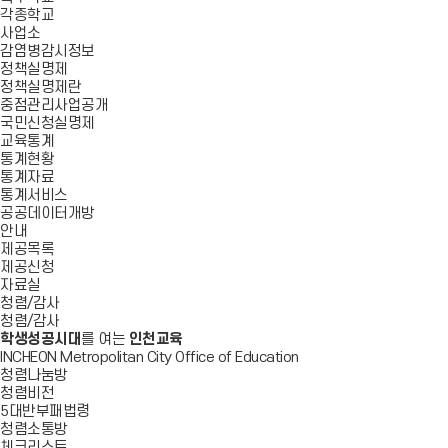
각종학교
사업소
감염병감시정보
정책실명제
정책실명제란
중점관리사업공개
국민신청실명제
교육통계
통계현황
통계자료
통계서비스
공공데이터개방
안내
제공목록
제공신청
자료실
청렴/감사
청렴/감사
학생성공시대
를 여는
인천교육
INCHEON Metropolitan City Office of Education
청렴나눔방
청렴비전
5대반부패법령
청렴소통방
체크리스트