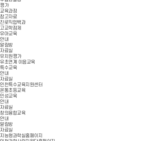
평가
교육과정
참고자료
진로직업백과
고교학점제
유아교육
안내
알림방
자료실
유치원평가
유초연계 이음교육
특수교육
안내
자료실
인천특수교육지원센터
온통초등교육
인성교육
안내
자료실
창의융합교육
안내
알림방
자료실
지능형과학실홈페이지