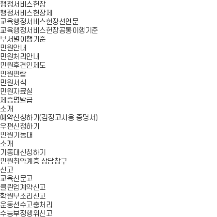
행정서비스헌장
행정서비스헌장제
교육행정서비스헌장선언문
교육행정서비스헌장공통이행기준
부서별이행기준
민원안내
민원처리안내
민원후견인제도
민원편람
민원서식
민원자료실
제증명발급
소개
예약신청하기(검정고시용 증명서)
우편신청하기
민원기동대
소개
기동대신청하기
민원취약계층 상담창구
신고
교육신문고
클린업계약신고
학원부조리신고
운동선수고충처리
수능부정행위신고