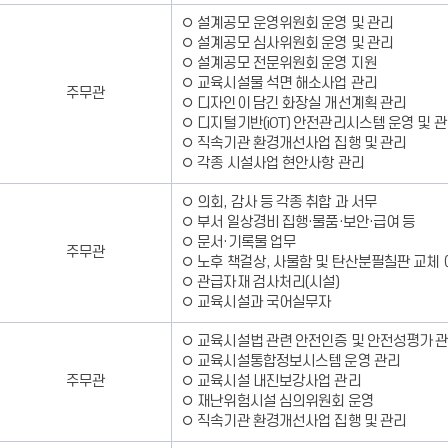
정
◦ 설계공모 운영위원회 운영 및 관리
보
◦ 설계공모 심사위원회 운영 및 관리
를
◦ 설계공모 전문위원회 운영 지원
제
◦ 교육시설물 석면 해소사업 관리
주무관
공
◦ 디자인이 담긴 화장실 개선계획 관리
합
◦ 디지털기반(iOT) 안전관리시스템 운영 및 
니
◦ 직속기관 환경개선사업 집행 및 관리
다.
◦ 각종 시설사업 현안사항 관리
◦ 의회, 감사 등 각종 취합 과 서무
◦ 부서 일상경비 집행·물품·보안·급여 등
◦ 문서·기록물 업무
주무관
◦ 노후 책걸상, 사물함 및 탄산분필칠판 교체 
◦ 관급자재 검사처리(시설)
◦ 교육시설과 국어실무자
◦ 교육시설법 관련 안전인증 및 안전성평가 
◦ 교육시설통합정보시스템 운영 관리
주무관
◦ 교육시설 내진보강사업 관리
◦ 재난위험시설 심의위원회 운영
◦ 직속기관 환경개선사업 집행 및 관리