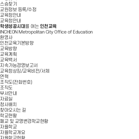
스승찾기
교원정보 등록/수정
교육청안내
교육청안내
학생성공시대
를 여는
인천교육
INCHEON Metropolitan City Office of Education
환영사
인천교육기본방향
교육방향
교육계획
교육백서
지속가능경영보고서
교육청상징/교육비전/서체
연혁
조직도(전화번호)
조직도
부서안내
자료실
청사배치
찾아오시는 길
학교현황
폐교 및 교명변경학교현황
자율학교
자율학교개요
자율학교현황