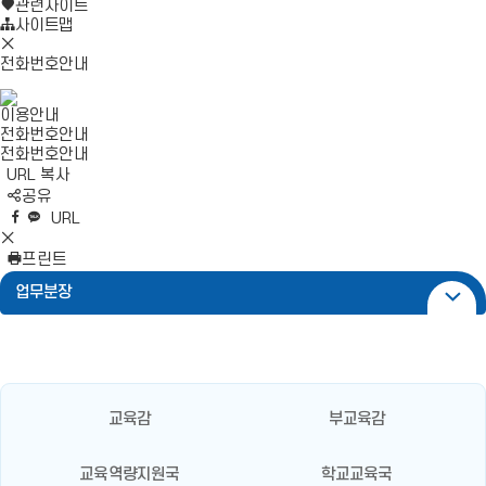
로
기
관련사이트
가
사이트맵
모
기
바
전화번호안내
일
메
이용안내
뉴
전화번호안내
닫
전화번호안내
기
URL 복사
S
공유
N
네
엑
페
카
복
URL
S
이
스
이
카
사
S
영
버
공
스
오
N
프린트
역
밴
유
북
톡
S
업무분장
펼
드
공
공
영
치
공
유
유
역
기
유
닫
기
교육감
부교육감
교육역량지원국
학교교육국