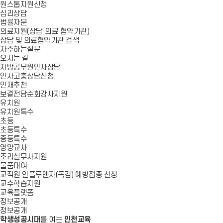
원스톱지원신청
심리상담
법률자문
의료지원(상담·의료 협약기관)
상담 및 의료협약기관 검색
자주하는질문
오시는 길
지방공무원인사상담
인사고충상담신청
인재추천
보결전담순회강사지원
유치원
유치원특수
초등
초등특수
중등특수
영양교사
조리실무사지원
물품대여
교직원 인플루엔자(독감) 예방접종 신청
교수학습지원
교육플랫폼
정보공개
정보공개
학생성공시대
를 여는
인천교육