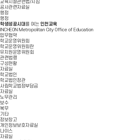
교육시설관련법/지침
공사관련자료실
행정
행정
학생성공시대
를 여는
인천교육
INCHEON Metropolitan City Office of Education
업무협약
학교운영위원회
학교운영위원회란
유치원운영위원회
관련법령
구성현황
자료실
학교법인
학교법인정관
사립학교법정부담금
자료실
노무관리
보수
복무
기타
정보창고
개인정보보호자료실
나이스
자료실