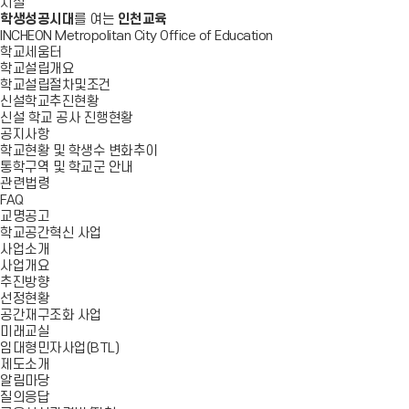
시설
학생성공시대
를 여는
인천교육
INCHEON Metropolitan City Office of Education
학교세움터
학교설립개요
학교설립절차및조건
신설학교추진현황
신설 학교 공사 진행현황
공지사항
학교현황 및 학생수 변화추이
통학구역 및 학교군 안내
관련법령
FAQ
교명공고
학교공간혁신 사업
사업소개
사업개요
추진방향
선정현황
공간재구조화 사업
미래교실
임대형민자사업(BTL)
제도소개
알림마당
질의응답