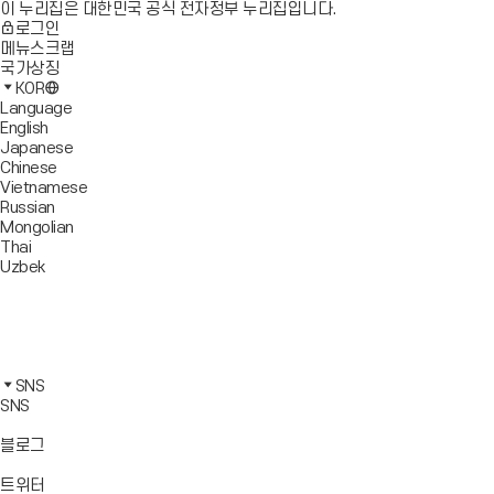
이 누리집은 대한민국 공식 전자정부 누리집입니다.
로그인
메뉴스크랩
국가상징
KOR
Language
English
Japanese
Chinese
Vietnamese
Russian
Mongolian
Thai
Uzbek
블
로
유
그
튜
페
바
브
이
인
로
바
스
스
카
가
로
북
타
카
SNS
기
가
바
그
오
SNS
기
로
램
톡
가
바
바
바
블로그
기
로
로
로
가
가
가
바
트위터