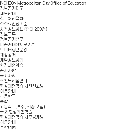
INCHEON Metropolitan City Office of Education
정보공개제도
제도안내
청구처리절차
수수료신청기준
사전정보공표 (전체 289건)
정보목록
정보공개청구
비공개대상세부기준
모니터링단운영
재정공개
계약정보공개
현장체험학습
공지사항
공지사항
추천누리집안내
현장체험학습 사전신고방
이용안내
초등학교
중학교
고등학교(특수, 각종 포함)
국외 현장체험학습
현장체험학습 사후공개방
이용안내
수학여행