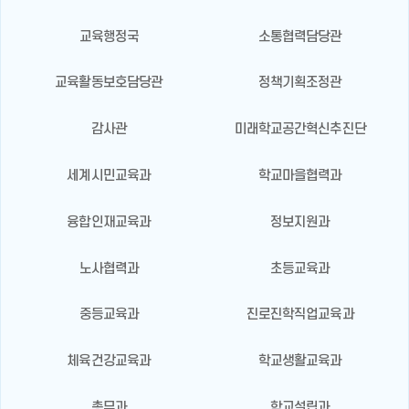
교육행정국
소통협력담당관
교육활동보호담당관
정책기획조정관
감사관
미래학교공간혁신추진단
세계시민교육과
학교마을협력과
융합인재교육과
정보지원과
노사협력과
초등교육과
중등교육과
진로진학직업교육과
체육건강교육과
학교생활교육과
총무과
학교설립과