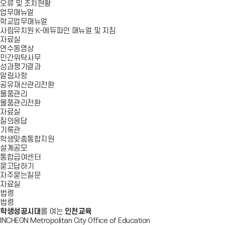
오류 및 조치현황
업무매뉴얼
학교업무매뉴얼
사립유치원 K-에듀파인 매뉴얼 및 지침
자료실
연수동영상
민간위탁사무
성과평가결과
알림사항
공유재산관리전환
물품관리
물품관리전환
자료실
질의응답
기록관
학생맞춤통합지원
설계공모
통합급여센터
묻고답하기
자주묻는질문
자료실
법령
법령
학생성공시대
를 여는
인천교육
INCHEON Metropolitan City Office of Education