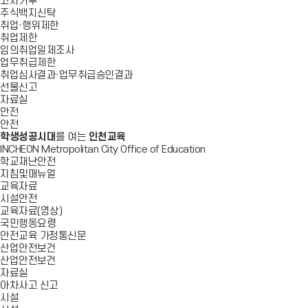
고지거부
주식백지신탁
취업·행위제한
취업제한
임의취업일제조사
업무취급제한
취업심사결과·업무취급승인결과
선물신고
자료실
안전
안전
학생성공시대
를 여는
인천교육
INCHEON Metropolitan City Office of Education
학교재난안전
지침및매뉴얼
교육자료
시설안전
교육자료(영상)
국민행동요령
안전교육 가정통신문
산업안전보건
산업안전보건
자료실
아차사고 신고
시설