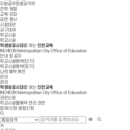
지방공무원중요직무
견학·체험
교육·강좌
공연·행사
시설대관
교구대여
학교시설
학교시설
학생성공시대
를 여는
인천교육
INCHEON Metropolitan City Office of Education
안내 및 공지
학교시설예약(단기)
학교시설예약(장기)
나의 예약 확인
관리
관리
학생성공시대
를 여는
인천교육
INCHEON Metropolitan City Office of Education
권한신청
학교시설물예약 관리 권한
참여/신청 알람신청
검
색
화
검
창
상
색
검
열
키