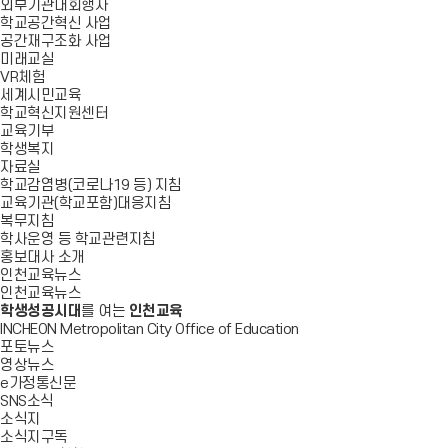
외부기관대회행사
학교공간혁신 사업
공간재구조화 사업
미래교실
VR체험
세계시민교육
학교혁신지원센터
교육기부
학생복지
자료실
학교감염병(코로나19 등) 지침
교육기관(학교포함)대응지침
복무지침
학사운영 등 학교관련지침
홍보대사 소개
인천교육뉴스
인천교육뉴스
학생성공시대
를 여는
인천교육
INCHEON Metropolitan City Office of Education
포토뉴스
영상뉴스
e가정통신문
SNS소식
소식지
소식지구독