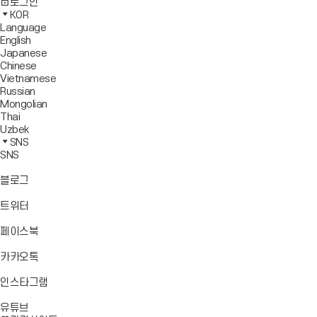
사
모
전
색
로그인
기
보
이
바
체
영
KOR
드
트
일
메
역
Language
창
맵
메
뉴
닫
English
열
이
뉴
기
Japanese
기
동
열
Chinese
기
Vietnamese
Russian
Mongolian
Thai
Uzbek
SNS
SNS
바
블로그
로
가
바
트위터
기
로
가
바
페이스북
기
로
가
바
카카오톡
기
로
가
바
인스타그램
기
로
바
가
유튜브