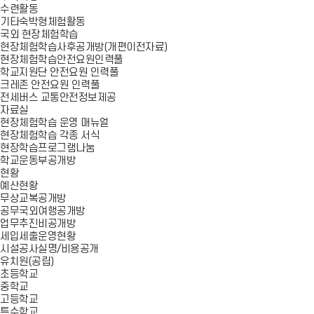
수련활동
기타숙박형체험활동
국외 현장체험학습
현장체험학습사후공개방(개편이전자료)
현장체험학습안전요원인력풀
학교지원단 안전요원 인력풀
크레존 안전요원 인력풀
전세버스 교통안전정보제공
자료실
현장체험학습 운영 매뉴얼
현장체험학습 각종 서식
현장학습프로그램나눔
학교운동부공개방
현황
예산현황
무상교복공개방
공무국외여행공개방
업무추진비공개방
세입세출운영현황
시설공사실명/비용공개
유치원(공립)
초등학교
중학교
고등학교
특수학교