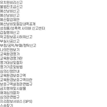
유치원비리신고
불법찬조금신고
예산낭비신고
예산낭비신고
예산절감제안
예산낭비및절감내역공개
성희롱/성폭력 사이버 신고센터
갑질행위신고
학교정보공시허위신고
부실시공신고
부정/공익/부패/청탁신고
나의민원보기
교육환경평가
교육환경평가란
평가대상및절차
평가기준및방법
심의신청안내
교육환경보호구역
교육환경보호구역이란
보호구역설정관련법규
금지행위및시설물
해제심의절차
심의관련법규
지리정보서비스 (GPS)
스승찾기