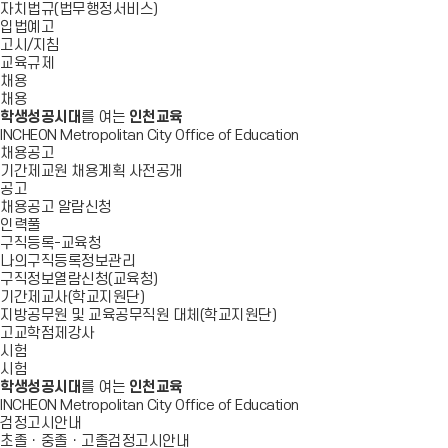
자치법규(법무행정서비스)
입법예고
고시/지침
교육규제
채용
채용
학생성공시대
를 여는
인천교육
INCHEON Metropolitan City Office of Education
채용공고
기간제교원 채용계획 사전공개
공고
채용공고 알람신청
인력풀
구직등록-교육청
나의구직등록정보관리
구직정보열람신청(교육청)
기간제교사(학교지원단)
지방공무원 및 교육공무직원 대체(학교지원단)
고교학점제강사
시험
시험
학생성공시대
를 여는
인천교육
INCHEON Metropolitan City Office of Education
검정고시안내
초졸ㆍ중졸ㆍ고졸검정고시안내