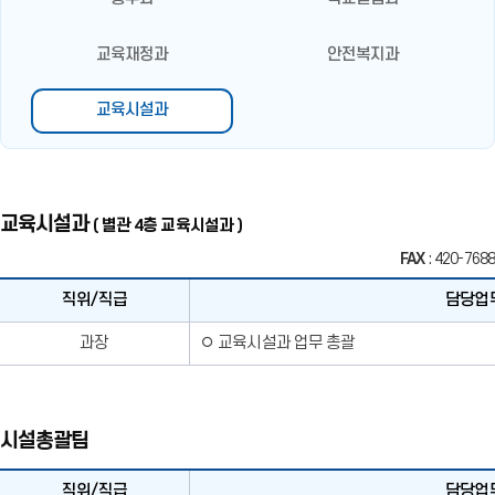
교육재정과
안전복지과
교육시설과
교육시설과
( 별관 4층 교육시설과 )
FAX
: 420-7688
직위/직급
담당업
직
과장
◦ 교육시설과 업무 총괄
위/
직
급,
이
시설총괄팀
름,
담
당
직위/직급
담당업