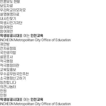
언론보도 현황
보도자료
우리학교이모저모
설명해명자료
내사진찾기
학생시민기자단
참여제안
참여제안
학생성공시대
를 여는
인천교육
INCHEON Metropolitan City Office of Education
제안방
전자공청회
국민생각함
설문조사
적극행정
적극행정이란
교육및홍보
우수공무원국민추천
소극행정신고하기
칭찬합니다
의견나눔터
민원
민원
학생성공시대
를 여는
인천교육
INCHEON Metropolitan City Office of Education