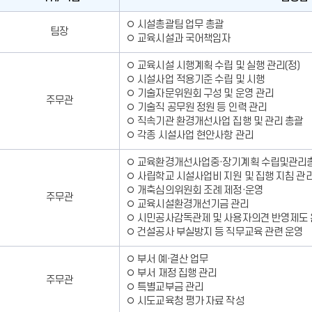
업
직
무,
◦ 시설총괄팀 업무 총괄
팀장
위/
전
◦ 교육시설과 국어책임자
직
화
급,
번
◦ 교육시설 시행계획 수립 및 실행 관리(정)
이
호,
◦ 시설사업 적용기준 수립 및 시행
름,
직
◦ 기술자문위원회 구성 및 운영 관리
주무관
담
무
◦ 기술직 공무원 정원 등 인력 관리
당
대
◦ 직속기관 환경개선사업 집행 및 관리 총괄
업
리
◦ 각종 시설사업 현안사항 관리
무,
자
전
에
◦ 교육환경개선사업중·장기계획 수립및관리
화
대
◦ 사립학교 시설사업비 지원 및 집행 지침 관
번
한
◦ 개축심의위원회 조례 제정·운영
주무관
호,
정
◦ 교육시설환경개선기금 관리
직
보
◦ 시민공사감독관제 및 사용자의견 반영제도
무
를
◦ 건설공사 부실방지 등 직무교육 관련 운영
대
제
리
◦ 부서 예·결산 업무
공
자
◦ 부서 재정 집행 관리
합
주무관
에
◦ 특별교부금 관리
니
대
◦ 시도교육청 평가 자료 작성
다.
한