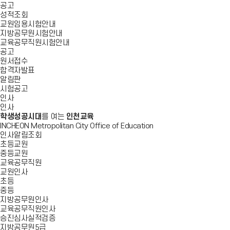
공고
성적조회
교원임용시험안내
지방공무원시험안내
교육공무직원시험안내
공고
원서접수
합격자발표
알림판
시험공고
인사
인사
학생성공시대
를 여는
인천교육
INCHEON Metropolitan City Office of Education
인사알림조회
초등교원
중등교원
교육공무직원
교원인사
초등
중등
지방공무원인사
교육공무직원인사
승진심사실적검증
지방공무원5급