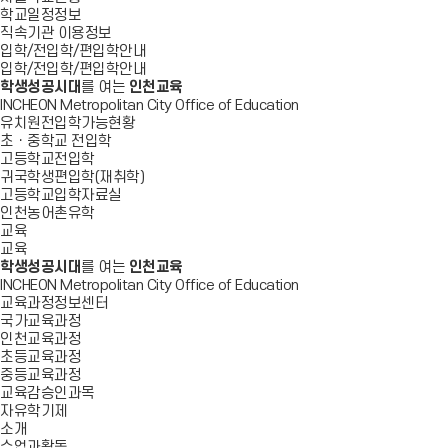
학교일정정보
직속기관 이용정보
입학/전입학/편입학안내
입학/전입학/편입학안내
학생성공시대
를 여는
인천교육
INCHEON Metropolitan City Office of Education
유치원전입학가능현황
초ㆍ중학교 전입학
고등학교전입학
귀국학생편입학(재취학)
고등학교입학자료실
인천농어촌유학
교육
교육
학생성공시대
를 여는
인천교육
INCHEON Metropolitan City Office of Education
교육과정정보센터
국가교육과정
인천교육과정
초등교육과정
중등교육과정
교육감승인과목
자유학기제
소개
수업과활동