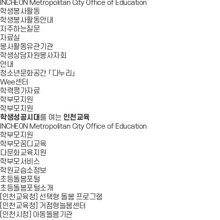
INCHEON Metropolitan City Office of Education
학생봉사활동
학생봉사활동안내
자주하는질문
자료실
봉사활동유관기관
학생상담자원봉사자회
안내
청소년문화공간 「다누리」
Wee센터
학력평가자료
학부모지원
학부모지원
학생성공시대
를 여는
인천교육
INCHEON Metropolitan City Office of Education
학부모지원
학부모꿈디교육
다문화교육지원
학부모서비스
학원교습소정보
초등돌봄포털
초등돌봄포털소개
[인천교육청] 선택형 돌봄 프로그램
[인천교육청] 거점형늘봄센터
[인천시청] 아동돌봄기관