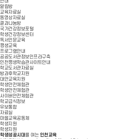
안내
알림방
교육자료실
동영상자료실
결과나눔방
국가건강정보포털
학생건강정보센터
독서인문교육
평생교육
프로그램안내
공공도서관정보인프라구축
인천평생학습관사이트안내
학교도서관자료실
방과후학교지원
대안교육지원
학생안전체험관
학생안전체험관
사이버안전체험관
학교급식정보
유보통합
자료실
마을교육공동체
학생지원
학생지원
학생성공시대
를 여는
인천교육