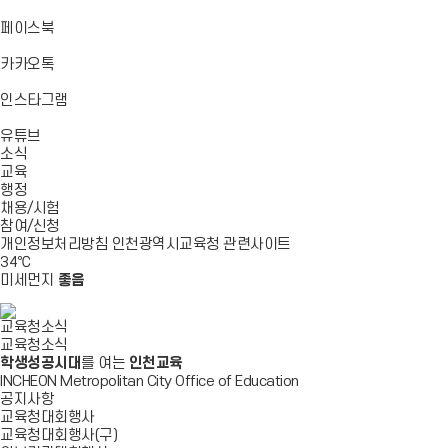
기
기
기
로
가
바
페이스북
기
로
가
바
카카오톡
기
로
가
바
인스타그램
기
로
바
가
유튜브
로
기
소식
가
교육
기
행정
채용/시험
참여/신청
개인정보처리방침
인천광역시교육청
관련사이트
34
℃
미세먼지
좋음
교육청소식
교육청소식
학생성공시대
를 여는
인천교육
INCHEON Metropolitan City Office of Education
공지사항
교육청대회행사
교육청대회행사(구)