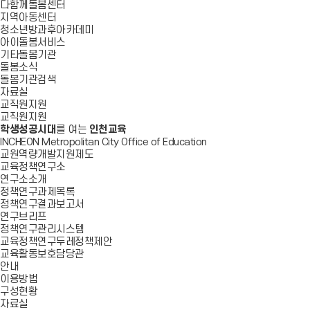
다함께돌봄센터
지역아동센터
청소년방과후아카데미
아이돌봄서비스
기타돌봄기관
돌봄소식
돌봄기관검색
자료실
교직원지원
교직원지원
학생성공시대
를 여는
인천교육
INCHEON Metropolitan City Office of Education
교원역량개발지원제도
교육정책연구소
연구소소개
정책연구과제목록
정책연구결과보고서
연구브리프
정책연구관리시스템
교육정책연구두레정책제안
교육활동보호담당관
안내
이용방법
구성현황
자료실