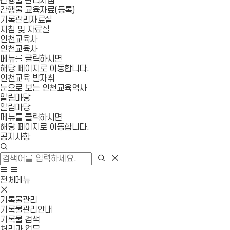
간행물 관리지침
간행물 교육자료(등록)
기록관리자료실
지침 및 자료실
인천교육사
인천교육사
메뉴를 클릭하시면
해당 페이지로 이동합니다.
인천교육 발자취
눈으로 보는 인천교육역사
알림마당
알림마당
메뉴를 클릭하시면
해당 페이지로 이동합니다.
공지사항
검
색
검
검
창
색
색
사
모
열
영
이
바
전체메뉴
기
역
트
일
모
닫
맵
메
바
기록물관리
기
이
뉴
일
기록물관리안내
동
열
메
기록물 검색
기
뉴
처리과 업무