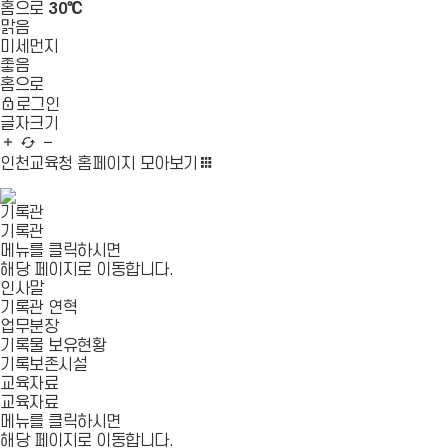
홈으로
30℃
맑음
미세먼지
좋음
홈으로
로그인
글자크기
글
새
글
자
로
자
인천교육청 홈페이지
모아보기
확
고
축
대
침
소
기록관
기록관
메뉴를 클릭하시면
해당 페이지로 이동합니다.
인사말
기록관 연혁
업무분장
기록물 보유현황
기록보존시설
교육자료
교육자료
메뉴를 클릭하시면
해당 페이지로 이동합니다.