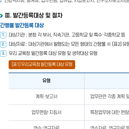
연감백서류, 통계류, 업무편람, 법규집, 사업보고서, 연구조사보고서(용
Ⅲ. 발간등록대상 및 절차
간행물 발간등록 대상
대상기관 : 본청 각 부서, 직속기관, 고등학교 및 특수·각종학교 등
1.
대상자료 : 대상기관에서 발행되는 모든 형태의 간행물 ※ [표2] 유
2.
우리 교육청 발간등록 대상 유형 및 생략대상 유형
3.
[표1] 우리교육청 발간등록 대상 유형
유형
우리
계획·보고서
업무관련 각종 계획 
교육청
발간등록
대상
업무편람·지침서
특정업무에 대한 편람,
유형
연수·연구자료
연수자료, 연구자료 