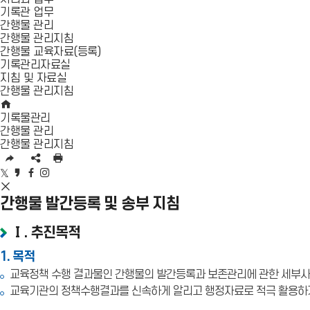
닫
기록관 업무
기
간행물 관리
간행물 관리지침
간행물 교육자료(등록)
기록관리자료실
지침 및 자료실
간행물 관리지침
HOME
기록물관리
간행물 관리
간행물 관리지침
URL
SNS
인
복
공
쇄
트
카
페
인
사
유
위
카
이
스
SNS
영
터
오
스
타
공
간행물 발간등록 및 송부 지침
역
공
스
북
그
유
펼
유
토
공
램
영
Ⅰ. 추진목적
치
리
유
공
역
기
공
유
닫
1. 목적
유
기
교육정책 수행 결과물인 간행물의 발간등록과 보존관리에 관한 세부사
교육기관의 정책수행결과를 신속하게 알리고 행정자료로 적극 활용하