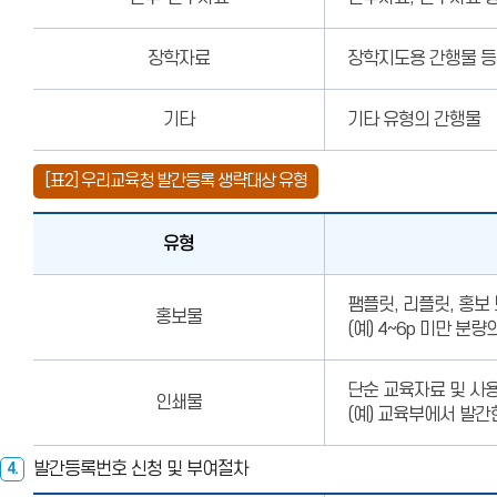
장학자료
장학지도용 간행물 등
기타
기타 유형의 간행물
[표2] 우리교육청 발간등록 생략대상 유형
유형
우리교육청
팸플릿, 리플릿, 홍보
발간등록
홍보물
(예) 4~6p 미만 분
생략대상
유형
단순 교육자료 및 사
인쇄물
(예) 교육부에서 발
발간등록번호 신청 및 부여절차
4.